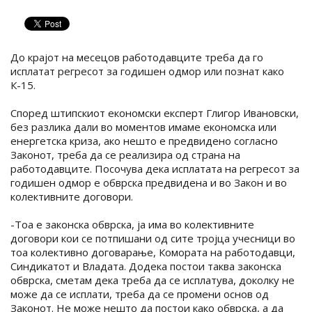
До крајот на месецов работодавците треба да го
исплатат регресот за годишен одмор или познат како
К-15.
Според штипскиот економски експерт Глигор Ивановски,
без разлика дали во моментов имаме економска или
енергетска криза, ако нешто е предвидено согласно
Законот, треба да се реализира од страна на
работодавците. Посочува дека исплатата на регресот за
годишен одмор е обврска предвидена и во Закон и во
колективните договори.
-Тоа е законска обврска, ја има во колективните
договори кои се потпишани од сите тројца учесници во
тоа колективно договарање, Комората на работодавци,
Синдикатот и Владата. Додека постои таква законска
обврска, сметам дека треба да се исплатува, доколку не
може да се исплати, треба да се промени основ од
Законот. Не може нешто да постои како обврска, а да