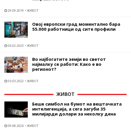
29.09.2019
ЖИВОТ
Овој европски град моментално бара
55.000 работници од сите профили
06.02.2023
ЖИВОТ
Во најбогатите земји во светот
најмалку се работи: Како е во
регионот?
05.03.2022
ЖИВОТ
ЖИВОТ
Беше симбол на бумот на вештачката
интелигенција, а сега загуби 35
милијарди долари за неколку дена
09.08.2026
ЖИВОТ