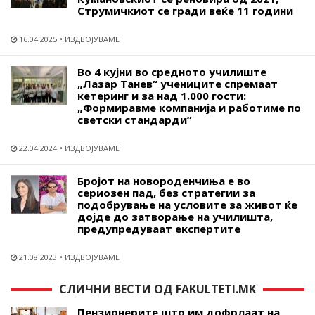
Струмичкиот се гради веќе 11 години
16.04.2025
ИЗДВОЈУВАМЕ
Во 4 кујни во средното училиште
„Лазар Танев“ учениците спремаат
кетеринг и за над 1.000 гости:
„Формиравме компанија и работиме по
светски стандарди“
22.04.2024
ИЗДВОЈУВАМЕ
Бројот на новороденчиња е во
сериозен пад, без стратегии за
подобрување на условите за живот ќе
дојде до затворање на училишта,
предупредуваат експертите
21.08.2023
ИЗДВОЈУВАМЕ
СЛИЧНИ ВЕСТИ ОД FAKULTETI.MK
Пензионерите што им дофрлаат на