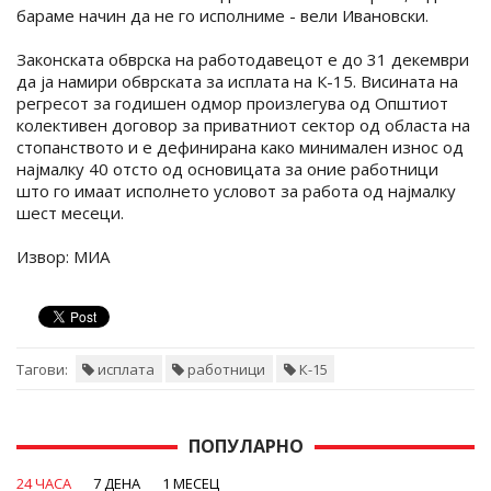
бараме начин да не го исполниме - вели Ивановски.
Законската обврска на работодавецот е до 31 декември
да ја намири обврската за исплата на К-15. Висината на
регресот за годишен одмор произлегува од Општиот
колективен договор за приватниот сектор од областа на
стопанството и е дефинирана како минимален износ од
најмалку 40 отсто од основицата за оние работници
што го имаат исполнето условот за работа од најмалку
шест месеци.
Извор: МИА
Тагови:
исплата
работници
К-15
ПОПУЛАРНО
24 ЧАСА
7 ДЕНА
1 МЕСЕЦ