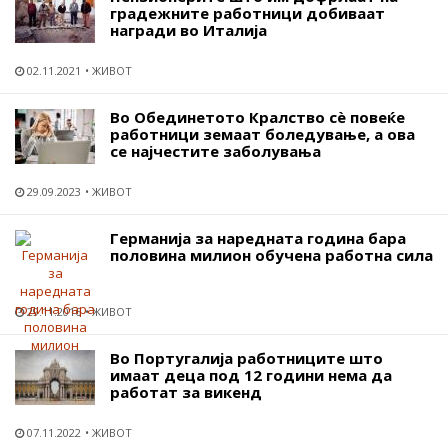
градежните работници добиваат
награди во Италија
02.11.2021
ЖИВОТ
Во Обединетото Кралство сѐ повеќе
работници земаат боледување, а ова
се најчестите заболувања
29.09.2023
ЖИВОТ
Германија за наредната година бара
половина милион обучена работна сила
29.11.2016
ЖИВОТ
Во Португалија работниците што
имаат деца под 12 години нема да
работат за викенд
07.11.2022
ЖИВОТ