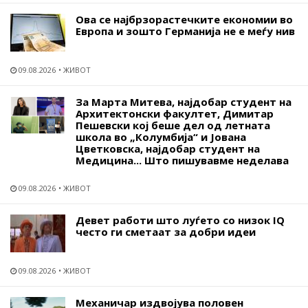
Ова се најбрзорастечките економии во
Европа и зошто Германија не е меѓу нив
09.08.2026
ЖИВОТ
За Марта Митева, најдобар студент на
Архитектонски факултет, Димитар
Пешевски кој беше дел од летната
школа во „Колумбија“ и Јована
Цветковска, најдобар студент на
Медицина... Што пишувавме неделава
09.08.2026
ЖИВОТ
Девет работи што луѓето со низок IQ
често ги сметаат за добри идеи
09.08.2026
ЖИВОТ
Механичар издвојува половен