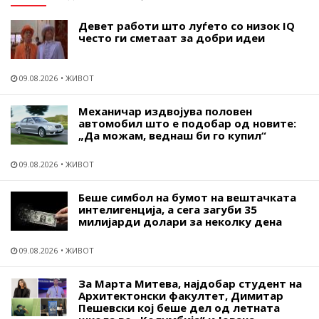
Девет работи што луѓето со низок IQ
често ги сметаат за добри идеи
09.08.2026
ЖИВОТ
Механичар издвојува половен
автомобил што е подобар од новите:
„Да можам, веднаш би го купил“
09.08.2026
ЖИВОТ
Беше симбол на бумот на вештачката
интелигенција, а сега загуби 35
милијарди долари за неколку дена
09.08.2026
ЖИВОТ
За Марта Митева, најдобар студент на
Архитектонски факултет, Димитар
Пешевски кој беше дел од летната