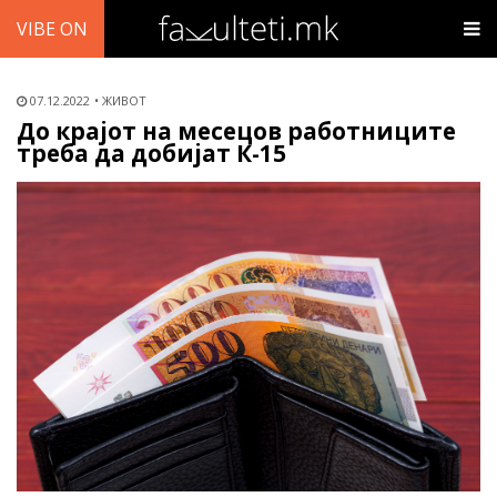
VIBE ON
07.12.2022
ЖИВОТ
До крајот на месецов работниците
треба да добијат К-15