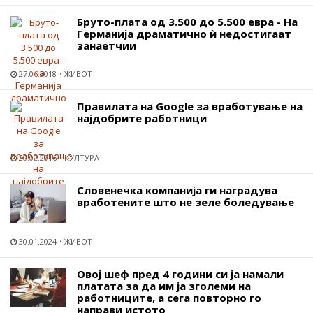
Бруто-плата од 3.500 до 5.500 евра - На
Германија драматично ѝ недостигаат
занаетчии
27.06.2018
ЖИВОТ
Правилата на Google за вработување на
најдобрите работници
20.02.2016
КУЛТУРА
Словенечка компанија ги наградува
вработените што не зеле боледување
30.01.2024
ЖИВОТ
Овој шеф пред 4 години си ја намали
платата за да им ја зголеми на
работниците, а сега повторно го
направи истото