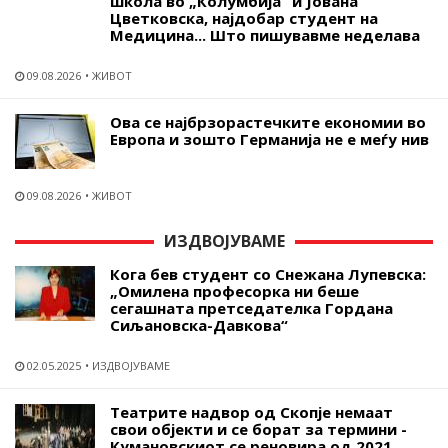
школа во „Колумбија“ и Јована
Цветковска, најдобар студент на
Медицина... Што пишувавме неделава
09.08.2026
ЖИВОТ
Ова се најбрзорастечките економии во
Европа и зошто Германија не е меѓу нив
09.08.2026
ЖИВОТ
ИЗДВОЈУВАМЕ
Кога бев студент со Снежана Лупевска:
„Омилена професорка ни беше
сегашната претседателка Гордана
Сиљановска-Давкова“
02.05.2025
ИЗДВОЈУВАМЕ
Театрите надвор од Скопје немаат
свои објекти и се борат за термини -
Кумановскиот се реновира од 2021,