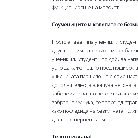
функционирање на мозокот.
Соучениците и колегите се без
Постојат два типа ученици и студент
други што имаат сериозни проблеми
ученик или студент што добива напа
усно да каже нешто пред поширок а
училницата плашило не е само наста
дополнително ја влошува неговата п
забележите зашто во критичните ми
забрзано му чука, се тресе од страв
како последица на севкупната психич
доживее нервен слом.
Телото издава!