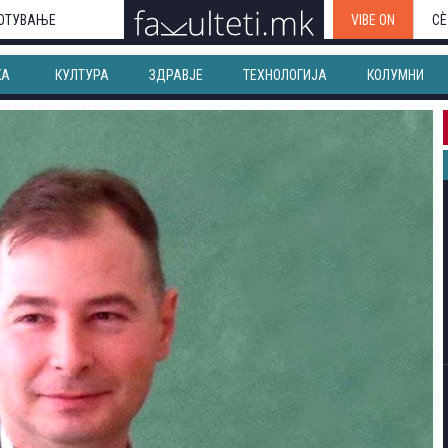
ОТУВАЊЕ
VIBE ON
СЀ
КА
КУЛТУРА
ЗДРАВЈЕ
ТЕХНОЛОГИЈА
КОЛУМНИ