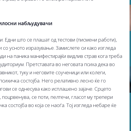
милосни набљудувачи
и: Едни што се плашат од тестови (писмени работи),
 со усното изразување. Замислете си како изгледа
ди на паника манифестирајќи видлив страв кога треба
удиториум. Претставата во неговата психа дека во
вникот, туку и неговите соученици или колеги,
сихичка состојба. Него релативно лесно ќе го
гови се однесува како исплашено зајаче. Срцето
, поцрвенува, се поти, пелтечи, гласот му трепери
ка состојба во која се наоѓа. Тој изгледа небаре ќе