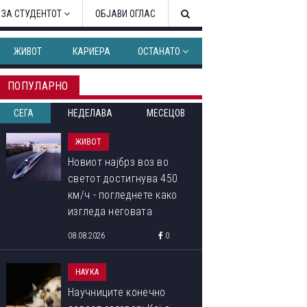
 ЗА СТУДЕНТОТ
ОБЈАВИ ОГЛАС
ЖИВОТ
КАРИЕРА
ОСТАНАТО
ПОПУЛАРНО
СЕГА
НЕДЕЛАВА
МЕСЕЦОВ
ЖИВОТ
Новиот најбрз воз во
светот достигнува 450
км/ч - погледнете како
изгледа неговата
внатрешност
08.08.2026
0
НАУКА
Научниците конечно