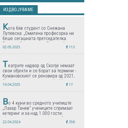
ИЗДВОЈУВАМЕ
К
ога бев студент со Снежана
Лупевска: „Омилена професорка ни
беше сегашната претседателка
Гордана Сиљановска-Давкова“
02.05.2025
113
Т
еатрите надвор од Скопје немаат
свои објекти и се борат за термини -
Кумановскиот се реновира од 2021,
Струмичкиот се гради веќе 11 години
16.04.2025
17
В
о 4 кујни во средното училиште
„Лазар Танев“ учениците спремаат
кетеринг и за над 1.000 гости:
„Формиравме компанија и работиме
22.04.2024
358
по светски стандарди“