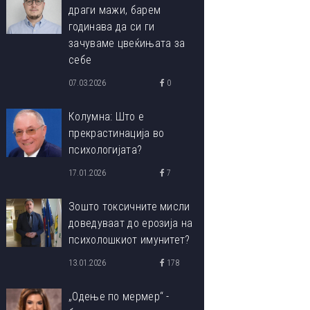
драги мажи, барем
годинава да си ги
зачуваме цвеќињата за
себе
07.03.2026
0
Колумна: Што е
прекрастинација во
психологијата?
17.01.2026
7
Зошто токсичните мисли
доведуваат до ерозија на
психолошкиот имунитет?
13.01.2026
178
„Одење по мермер“ -