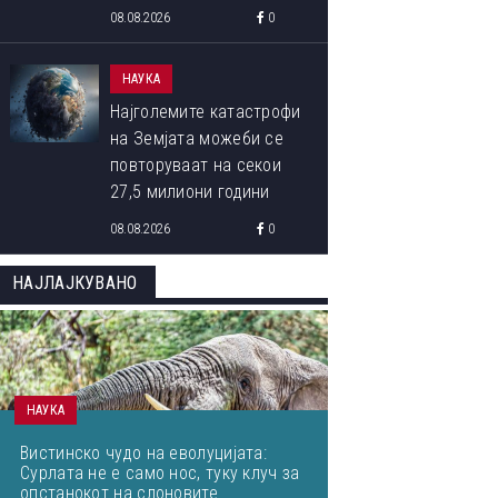
08.08.2026
0
НАУКА
Најголемите катастрофи
на Земјата можеби се
повторуваат на секои
27,5 милиони години
08.08.2026
0
НАЈЛАЈКУВАНО
НАУКА
Вистинско чудо на еволуцијата:
Сурлата не е само нос, туку клуч за
опстанокот на слоновите