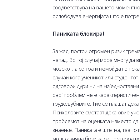
соодветствува на вашето моментно 
ослободува енергијата што е потре
Паниката блокира!
За жал, постои огромен ризик трема
напад. Во тој случај мора многу да
мозокот, а со тоа и немоќ да го п
случаи кога ученикот или студентот
одговори дури ни на наједноставн
овој проблем не е карактеристичен 
трудољубивите. Тие се плашат дека 
Психолозите сметаат дека овие уче
проблемот на оценката наместо да
знаење. Паниката е штетна, таа го 
молскавична брзина се претвора во