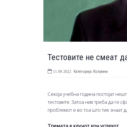
Тестовите не смеат д
Категорија: Колумни
11.09.2022
Секоја учебна година постојат нешт
тестовите. Затоа нив треба да ги с
проблемот е во тоа што тие знаат д
Тремата е клучот кон успехот