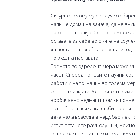
Сигурно секому му се случило баре
напише домашна задача, да не вним
на концентрација. Сево ова може да
оставате за себе во очите на соуче
да постигнете добри резултати, од
поглед на наставата.
Тремата во одредена мера може мно
часот. Според поновите научни созн
работи и на тој начин во голема м
концентрацијата. Ако притоа го им
вообичаено веднаш штом ќе почнете
потребната психичка стабилност и
дека мала возбуда е најдобар лек п
испит останете рамнодушни, можно 
го положите испитот или дека нема 