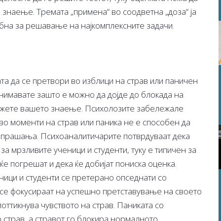
знаење. Тремата „примена“ во соодветна „доза“ ја
бна за решавање на најкомплексните задачи.
та да се претвори во изблици на страв или паничен
 внимавате зашто е можно да дојде до блокада на
окажете вашето знаење. Психолозите забележале
 во моменти на страв или паника не е способен да
и прашања. Психоаналитичарите потврдуваат дека
за мрзливите ученици и студенти, туку е типичен за
ќе погрешат и дека ќе добијат пониска оценка.
ници и студенти се претерано опседнати со
 се фокусираат на успешно претставување на своето
поттикнува чувството на страв. Паниката со
 страв, а стравот го блокира нормалното