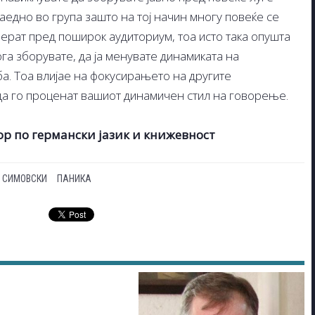
заедно во група зашто на тој начин многу повеќе се
ерат пред поширок аудиториум, тоа исто така опушта
ога зборувате, да ја менувате динамиката на
а. Тоа влијае на фокусирањето на другите
 да го проценат вашиот динамичен стил на говорење.
ор по германски јазик и книжевност
 СИМОВСКИ
ПАНИКА