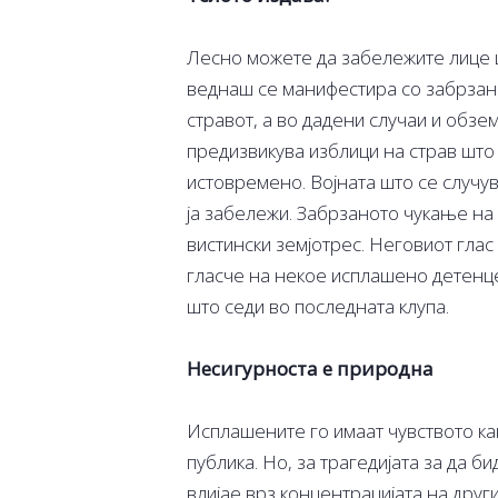
Лесно можете да забележите лице ш
веднаш се манифестира со забрзано
стравот, а во дадени случаи и обз
предизвикува изблици на страв што
истовремено. Војната што се случув
ја забележи. Забрзаното чукање на 
вистински земјотрес. Неговиот гла
гласче на некое исплашено детенце
што седи во последната клупа.
Несигурноста е природна
Исплашените го имаат чувството ка
публика. Но, за трагедијата за да
влијае врз концентрацијата на друг