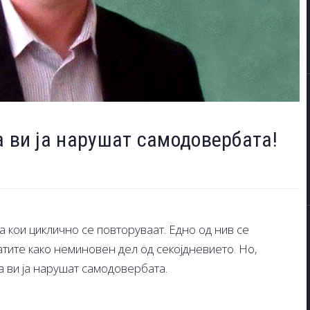
а ви ја нарушат самодовербата!
а кои циклично се повторуваат. Едно од нив се
фатите како неминовен дел од секојдневието. Но,
а ви ја нарушат самодовербата.