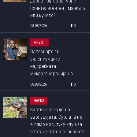
даваат одговор: Кој е
поинтелигентен - мачката
или кучето?
08.08.2026
0
ЖИВОТ
Запознајте ги
зилениумците -
најсреќната
микрогенерација на
пазарот на труд, родени
08.08.2026
0
меѓу 1993 и 1998 година
НАУКА
Вистинско чудо на
еволуцијата: Сурлата не
е само нос, туку клуч за
опстанокот на слоновите