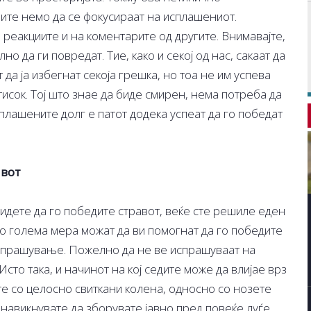
ите немо да се фокусираат на исплашениот.
реакциите и на коментарите од другите. Внимавајте,
 да ги повредат. Тие, како и секој од нас, сакаат да
 да ја избегнат секоја грешка, но тоа не им успева
исок. Тој што знае да биде смирен, нема потреба да
исплашените долг е патот додека успеат да го победат
авот
идете да го победите стравот, веќе сте решиле еден
о голема мера можат да ви помогнат да го победите
испрашување. Пожелно да не ве испрашуваат на
 Исто така, и начинот на кој седите може да влијае врз
ете со целосно свиткани колена, односно со нозете
 навикнувате да зборувате јавно пред повеќе луѓе