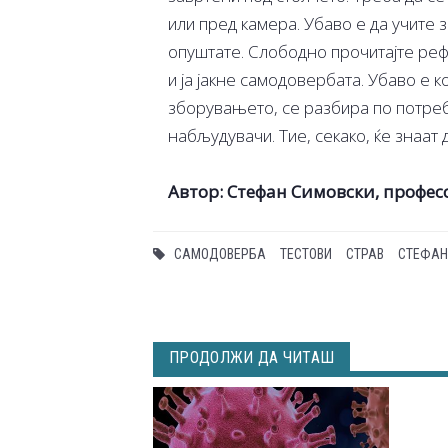
или пред камера. Убаво е да учите 
опуштате. Слободно прочитајте реф
и ја јакне самодовербата. Убаво е к
зборувањето, се разбира по потреб
набљудувачи. Тие, секако, ќе знаат
Автор: Стефан Симовски, профес
САМОДОВЕРБА
ТЕСТОВИ
СТРАВ
СТЕФАН
ПРОДОЛЖИ ДА ЧИТАШ