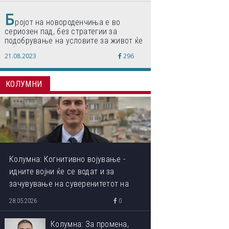
Б
ројот на новороденчиња е во
сериозен пад, без стратегии за
подобрување на условите за живот ќе
дојде до затворање на училишта,
21.08.2023
296
предупредуваат експертите
КОЛУМНИ
Колумна: Когнитивно војување -
идните војни ќе се водат и за
зачувување на суверенитетот на
сопствениот ум
28.05.2026
0
Колумна: За промена,