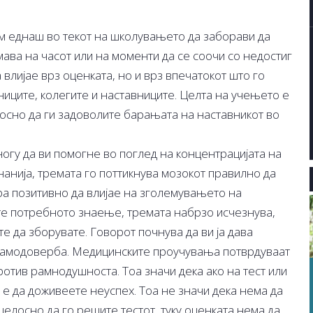
м еднаш во текот на школувањето да заборави да
ава на часот или на моменти да се соочи со недостиг
 влијае врз оценката, но и врз впечатокот што го
ниците, колегите и наставниците. Целта на учењето е
носно да ги задоволите барањата на наставникот во
гу да ви помогне во поглед на концентрацијата на
анија, тремата го поттикнува мозокот правилно да
ера позитивно да влијае на зголемувањето на
ате потребното знаење, тремата набрзо исчезнува,
 да зборувате. Говорот почнува да ви ја дава
 самодоверба. Медицинските проучувања потврдуваат
ротив рамнодушноста. Тоа значи дека ако на тест или
е да доживеете неуспех. Тоа не значи дека нема да
целосно да го решите тестот, туку оценката нема да