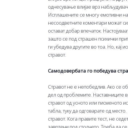
однесување влијае врз набљудувач
Исплашените се многу емотивни на 
несоодветните коментари можат силно
остават добар впечаток. Настојуваат
зашто се под страшен психички прит
ги убедува другите во тоа. Но, кај 
стравот.
Самодовербата го победува стр
Стравот не е непобедлив. Ако се об
дел од проблемите. Наставниците в
стравот од усното или писменото 
табла, туку да одговарате од место.
стравот. Кога правите тест, не сед
завртени под столчето. Треба да се