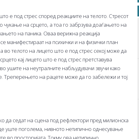
то е под стрес според реакциите на телото. Стресот
 чукање на срцето, а тоа го забрзува доаѓањето на
емањето на паника. Оваа верижна реакција
 се манифестираат на психички и на физички план
а во телото на лицето што е под стрес секој може да
срцето кај лицето што е под стрес претставува
с во ушите на неутралните набљудувачи звучи како
. Треперењето на рацете може да го забележи и тој
ко да седат на сцена под рефлектори пред милионска
 биде уште поголема, нивното нетипично однесување
ите во просторијата. Токму ова нетипично