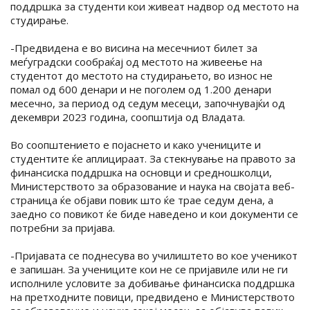
поддршка за студенти кои живеат надвор од местото на
студирање.
-Предвидена е во висина на месечниот билет за
меѓуградски сообраќај од местото на живеење на
студентот до местото на студирањето, во износ не
помал од 600 денари и не поголем од 1.200 денари
месечно, за период од седум месеци, започнувајќи од
декември 2023 година, соопштија од Владата.
Во соопштението е појаснето и како учениците и
студентите ќе аплицираат. За стекнување на правото за
финансиска поддршка на основци и средношколци,
Министерството за образование и наука на својата веб-
страница ќе објави повик што ќе трае седум дена, а
заедно со повикот ќе биде наведено и кои документи се
потребни за пријава.
-Пријавата се поднесува во училиштето во кое ученикот
е запишан. За учениците кои не се пријавиле или не ги
исполниле условите за добивање финансиска поддршка
на претходните повици, предвидено е Министерството