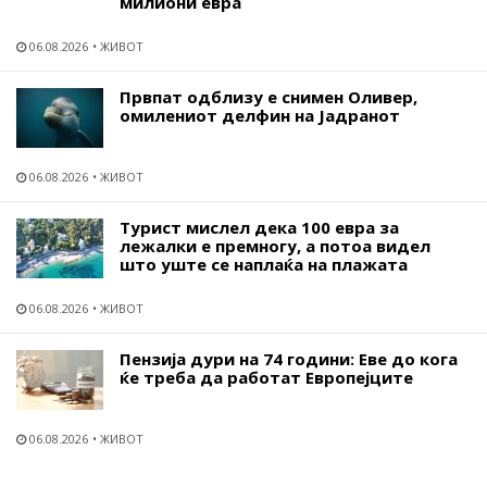
милиони евра
06.08.2026
ЖИВОТ
Првпат одблизу е снимен Оливер,
омилениот делфин на Јадранот
06.08.2026
ЖИВОТ
Турист мислел дека 100 евра за
лежалки е премногу, а потоа видел
што уште се наплаќа на плажата
06.08.2026
ЖИВОТ
Пензија дури на 74 години: Еве до кога
ќе треба да работат Европејците
06.08.2026
ЖИВОТ