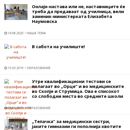
Онлајн-настава или не, наставниците ќе
треба да предаваат од училница, вели
заменик-министерката Елизабета
Наумовска
14.08.2020
НАША ТЕМА
В сабота на училиште!
13.03.2019
ОБРАЗОВАНИЕ
Утре квалификациони тестови се
полагаат во „Орце“ и во медицинските
во Скопје и Струмица. Ова е списокот
со слободни места во средните школи
20.06.2019
ОБРАЗОВАНИЕ
„Тепачка“ за медицински сестри,
јаките гимназии ги пополнија квотите