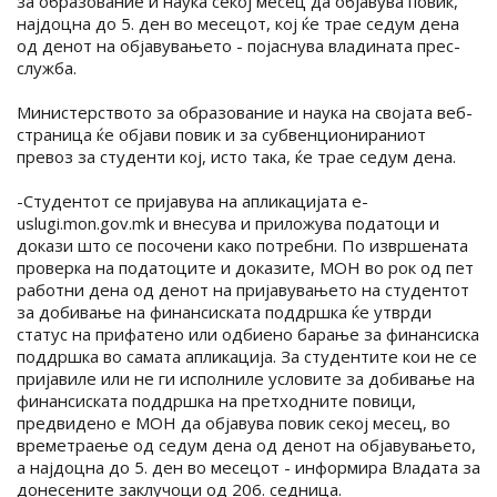
за образование и наука секој месец да објавува повик,
најдоцна до 5. ден во месецот, кој ќе трае седум дена
од денот на објавувањето - појаснува владината прес-
служба.
Министерството за образование и наука на својата веб-
страница ќе објави повик и за субвенционираниот
превоз за студенти кој, исто така, ќе трае седум дена.
-Студентот се пријавува на апликацијата e-
uslugi.mon.gov.mk и внесува и приложува податоци и
докази што се посочени како потребни. По извршената
проверка на податоците и доказите, МОН во рок од пет
работни дена од денот на пријавувањето на студентот
за добивање на финансиската поддршка ќе утврди
статус на прифатено или одбиено барање за финансиска
поддршка во самата апликација. За студентите кои не се
пријавиле или не ги исполниле условите за добивање на
финансиската поддршка на претходните повици,
предвидено е МОН да објавува повик секој месец, во
времетраење од седум дена од денот на објавувањето,
а најдоцна до 5. ден во месецот - информира Владата за
донесените заклучоци од 206. седница.