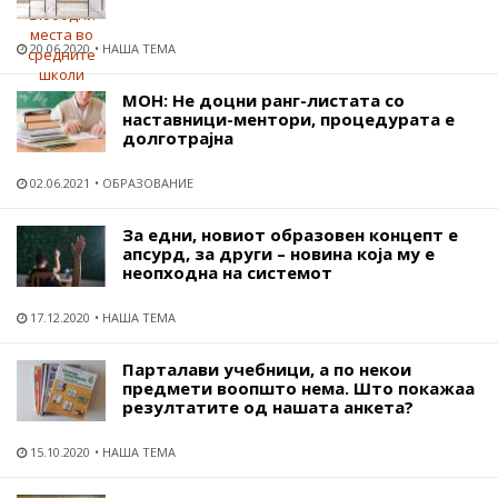
20.06.2020
НАША ТЕМА
МОН: Не доцни ранг-листата со
наставници-ментори, процедурата е
долготрајна
02.06.2021
ОБРАЗОВАНИЕ
За едни, новиот образовен концепт е
апсурд, за други – новина која му е
неопходна на системот
17.12.2020
НАША ТЕМА
Парталави учебници, а по некои
предмети воопшто нема. Што покажаа
резултатите од нашата анкета?
15.10.2020
НАША ТЕМА