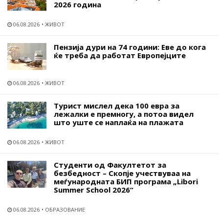
2026 година
06.08.2026
ЖИВОТ
Пензија дури на 74 години: Еве до кога
ќе треба да работат Европејците
06.08.2026
ЖИВОТ
Турист мислел дека 100 евра за
лежалки е премногу, а потоа видел
што уште се наплаќа на плажата
06.08.2026
ЖИВОТ
Студенти од Факултетот за
безбедност – Скопје учествуваа на
меѓународната БИП програма „Libori
Summer School 2026“
06.08.2026
ОБРАЗОВАНИЕ