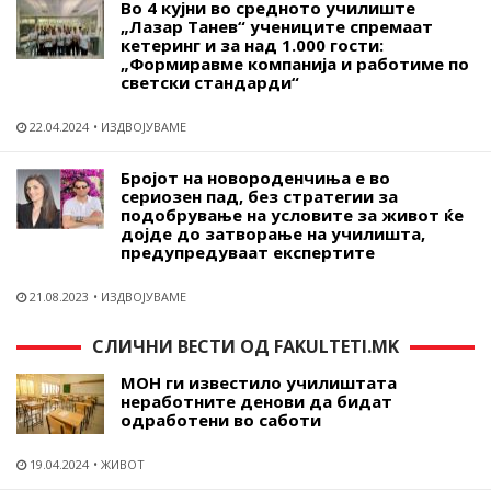
Во 4 кујни во средното училиште
„Лазар Танев“ учениците спремаат
кетеринг и за над 1.000 гости:
„Формиравме компанија и работиме по
светски стандарди“
22.04.2024
ИЗДВОЈУВАМЕ
Бројот на новороденчиња е во
сериозен пад, без стратегии за
подобрување на условите за живот ќе
дојде до затворање на училишта,
предупредуваат експертите
21.08.2023
ИЗДВОЈУВАМЕ
СЛИЧНИ ВЕСТИ ОД FAKULTETI.MK
МОН ги известило училиштата
неработните денови да бидат
одработени во саботи
19.04.2024
ЖИВОТ