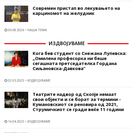
Современ пристап во лекувањето на
карциномот на желудник
06.08.2026
НАША ТЕМА
ИЗДВОЈУВАМЕ
Кога бев студент со Снежана Лупевска:
„Омилена професорка ни беше
сегашната претседателка Гордана
Сиљановска-Давкова“
02.05.2025
ИЗДВОЈУВАМЕ
Театрите надвор од Скопје немаат
свои објекти и се борат за термини -
Кумановскиот се реновира од 2021,
Струмичкиот се гради веќе 11 години
16.04.2025
ИЗДВОЈУВАМЕ