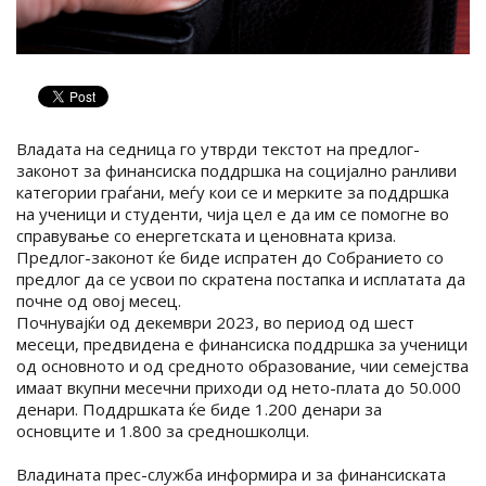
Владата на седница го утврди текстот на предлог-
законот за финансиска поддршка на социјално ранливи
категории граѓани, меѓу кои се и мерките за поддршка
на ученици и студенти, чија цел е да им се помогне во
справување со енергетската и ценовната криза.
Предлог-законот ќе биде испратен до Собранието со
предлог да се усвои по скратена постапка и исплатата да
почне од овој месец.
Почнувајќи од декември 2023, во период од шест
месеци, предвидена е финансиска поддршка за ученици
од основното и од средното образование, чии семејства
имаат вкупни месечни приходи од нето-плата до 50.000
денари. Поддршката ќе биде 1.200 денари за
основците и 1.800 за средношколци.
Владината прес-служба информира и за финансиската