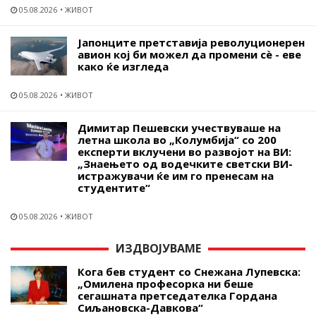
05.08.2026
ЖИВОТ
Јапонците претставија револуционерен
авион кој би можел да промени сѐ - еве
како ќе изгледа
05.08.2026
ЖИВОТ
Димитар Пешевски учествуваше на
летна школа во „Колумбија“ со 200
експерти вклучени во развојот на ВИ:
„Знаењето од водечките светски ВИ-
истражувачи ќе им го пренесам на
студентите“
05.08.2026
ЖИВОТ
ИЗДВОЈУВАМЕ
Кога бев студент со Снежана Лупевска:
„Омилена професорка ни беше
сегашната претседателка Гордана
Сиљановска-Давкова“