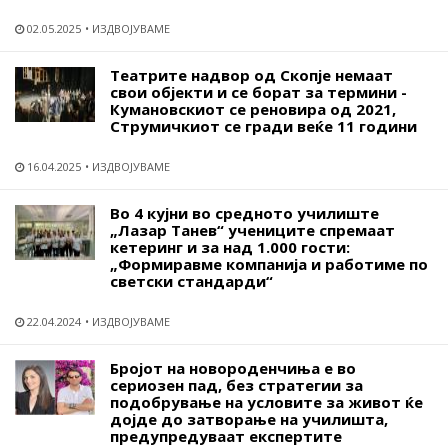
02.05.2025
ИЗДВОЈУВАМЕ
Театрите надвор од Скопје немаат
свои објекти и се борат за термини -
Кумановскиот се реновира од 2021,
Струмичкиот се гради веќе 11 години
16.04.2025
ИЗДВОЈУВАМЕ
Во 4 кујни во средното училиште
„Лазар Танев“ учениците спремаат
кетеринг и за над 1.000 гости:
„Формиравме компанија и работиме по
светски стандарди“
22.04.2024
ИЗДВОЈУВАМЕ
Бројот на новороденчиња е во
сериозен пад, без стратегии за
подобрување на условите за живот ќе
дојде до затворање на училишта,
предупредуваат експертите