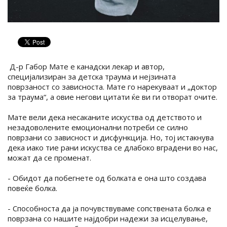
Д-р Габор Мате е канадски лекар и автор,
специјализиран за детска траума и нејзината
поврзаност со зависноста. Мате го нарекуваат и „доктор
за траума“, а овие негови цитати ќе ви ги отворат очите.
Мате вели дека несаканите искуства од детството и
незадоволените емоционални потреби се силно
поврзани со зависност и дисфункција. Но, тој истакнува
дека иако тие рани искуства се длабоко вградени во нас,
можат да се променат.
- Обидот да побегнете од болката е она што создава
повеќе болка.
- Способноста да ја почувствуваме сопствената болка е
поврзана со нашите најдобри надежи за исцелување,