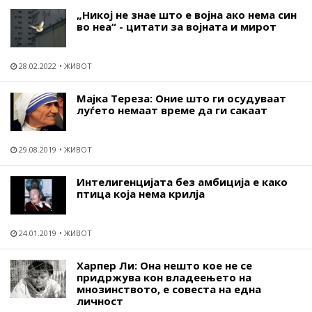
„Никој не знае што е војна ако нема син
во неа“ - цитати за војната и мирот
28.02.2022
ЖИВОТ
Мајка Тереза: Оние што ги осудуваат
луѓето немаат време да ги сакаат
29.08.2019
ЖИВОТ
Интелигенцијата без амбиција е како
птица која нема крилја
24.01.2019
ЖИВОТ
Харпер Ли: Она нешто кое не се
придржува кон владеењето на
мнозинството, е совеста на една
личност