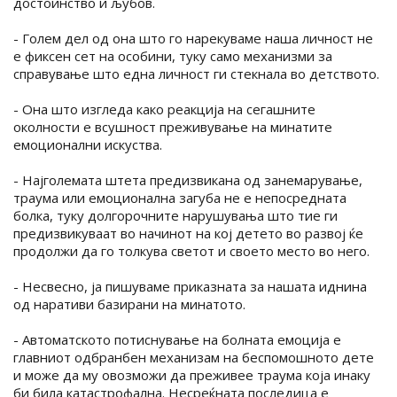
достоинство и љубов.
- Голем дел од она што го нарекуваме наша личност не
е фиксен сет на особини, туку само механизми за
справување што една личност ги стекнала во детството.
- Она што изгледа како реакција на сегашните
околности е всушност преживување на минатите
емоционални искуства.
- Најголемата штета предизвикана од занемарување,
траума или емоционална загуба не е непосредната
болка, туку долгорочните нарушувања што тие ги
предизвикуваат во начинот на кој детето во развој ќе
продолжи да го толкува светот и своето место во него.
- Несвесно, ја пишуваме приказната за нашата иднина
од наративи базирани на минатото.
- Автоматското потиснување на болната емоција е
главниот одбранбен механизам на беспомошното дете
и може да му овозможи да преживее траума која инаку
би била катастрофална. Несреќната последица е