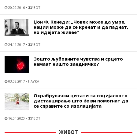
20.02.2016
ЖИВОТ
Џон Ф. Кенеди: „Човек може да умре,
нации може да се кренат и да паднат,
но идејата живее“
24.11.2017
ЖИВОТ
Зошто љубовните чувства и срцето
немаат ништо заедничко?
03.02.2017
НАУКА
Охрабрувачки цитати за социјалното
дистанцирање што ќе ви помогнат да
се справите со изолацијата
16.04.2020
ЖИВОТ
ЖИВОТ