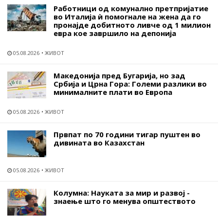
Работници од комунално претпријатие
во Италија ѝ помогнале на жена да го
пронајде добитното ливче од 1 милион
евра кое завршило на депонија
05.08.2026
ЖИВОТ
Македонија пред Бугарија, но зад
Србија и Црна Гора: Големи разлики во
минималните плати во Европа
05.08.2026
ЖИВОТ
Првпат по 70 години тигар пуштен во
дивината во Казахстан
05.08.2026
ЖИВОТ
Колумна: Науката за мир и развој -
знаење што го менува општеството