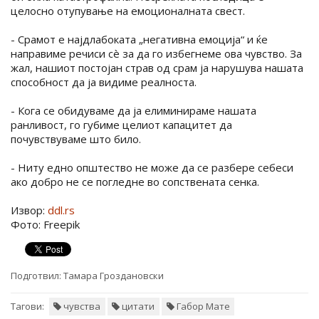
целосно отупување на емоционалната свест.
- Срамот е најдлабоката „негативна емоција“ и ќе
направиме речиси сè за да го избегнеме ова чувство. За
жал, нашиот постојан страв од срам ја нарушува нашата
способност да ја видиме реалноста.
- Кога се обидуваме да ја елиминираме нашата
ранливост, го губиме целиот капацитет да
почувствуваме што било.
- Ниту едно општество не може да се разбере себеси
ако добро не се погледне во сопствената сенка.
Извор:
ddl.rs
Фото: Freepik
Подготвил:
Тамара Гроздановски
Тагови:
чувства
цитати
Габор Мате