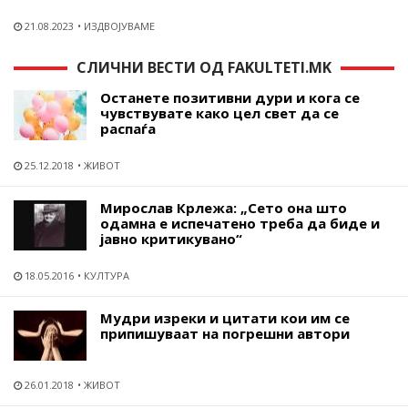
21.08.2023
ИЗДВОЈУВАМЕ
СЛИЧНИ ВЕСТИ ОД FAKULTETI.MK
Останете позитивни дури и кога се
чувствувате како цел свет да се
распаѓа
25.12.2018
ЖИВОТ
Мирослав Крлежа: „Сето она што
одамна е испечатено треба да биде и
јавно критикувано“
18.05.2016
КУЛТУРА
Mудри изреки и цитати кои им се
припишуваат на погрешни автори
26.01.2018
ЖИВОТ