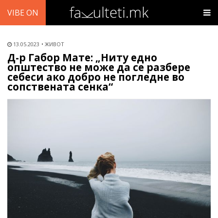
VIBE ON
13.05.2023
ЖИВОТ
Д-р Габор Мате: „Ниту едно
општество не може да се разбере
себеси ако добро не погледне во
сопствената сенка“