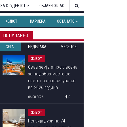
 ЗА СТУДЕНТОТ
ОБЈАВИ ОГЛАС
ЖИВОТ
КАРИЕРА
ОСТАНАТО
ПОПУЛАРНО
СЕГА
НЕДЕЛАВА
МЕСЕЦОВ
ЖИВОТ
Оваа земја е прогласена
за најдобро место во
светот за преселување
во 2026 година
06.08.2026
0
ЖИВОТ
Пензија дури на 74