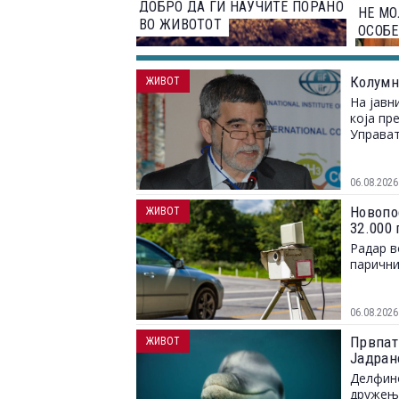
ДОБРО ДА ГИ НАУЧИТЕ ПОРАНО
НЕ МО
ВО ЖИВОТОТ
ОСОБЕ
Колумн
ЖИВОТ
На јавн
која пр
Управат
06.08.2026
Новопо
ЖИВОТ
32.000
Радар в
парични
06.08.2026
Првпат
ЖИВОТ
Јадран
Делфино
дружење