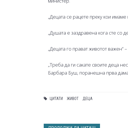
министер.
„Децата се рацете преку кои имаме п
„Душата е заздравена кога сте со д
„Децата го прават животот важен“ –
„Треба да ги сакате своите деца не
Барбара Буш, поранешна прва дама
ЦИТАТИ
ЖИВОТ
ДЕЦА