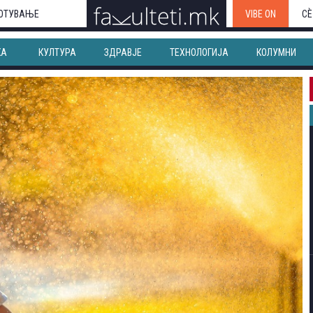
ОТУВАЊЕ
VIBE ON
СЀ
КА
КУЛТУРА
ЗДРАВЈЕ
ТЕХНОЛОГИЈА
КОЛУМНИ