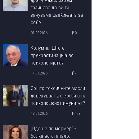
драги мажи, барем
годинава да си ги
зачуваме цвеќињата за
себе
07.03.2026
0
Колумна: Што е
прекрастинација во
психологијата?
17.01.2026
7
Зошто токсичните мисли
доведуваат до ерозија на
психолошкиот имунитет?
13.01.2026
178
„Одење по мермер“ -
болка во стапало,