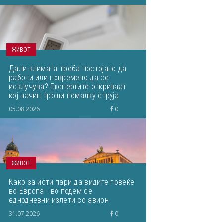
ЖИВОТ
Дали климата треба постојано да
работи или повремено да се
исклучува? Експертите откриваат
кој начин троши помалку струја
05.08.2026
0
ЖИВОТ
Како за исти пари да видите повеќе
во Европа - во подем се
еднодневни излети со авион
31.07.2026
0