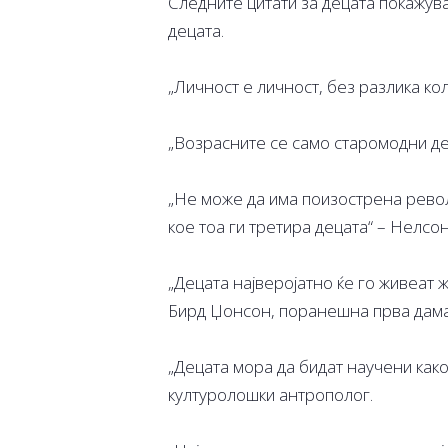
Следните цитати за децата покажува
децата.
„Личност е личност, без разлика колк
„Возрасните се само старомодни дец
„Не може да има поизострена револ
кое тоа ги третира децата“ – Нелс
„Децата најверојатно ќе го живеат ж
Бирд Џонсон, поранешна прва дама
„Децата мора да бидат научени како
културолошки антрополог.