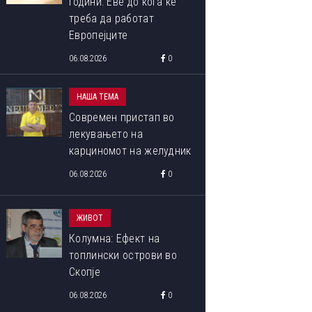
години: Еве до кога ќе
треба да работат
Европејците
06.08.2026
0
НАША ТЕМА
Современ пристап во
лекувањето на
карциномот на желудник
06.08.2026
0
ЖИВОТ
Колумна: Ефект на
топлински острови во
Скопје
06.08.2026
0