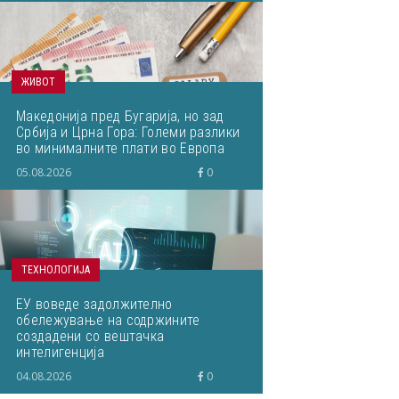
ЖИВОТ
Македонија пред Бугарија, но зад
Србија и Црна Гора: Големи разлики
во минималните плати во Европа
05.08.2026
0
ТЕХНОЛОГИЈА
ЕУ воведе задолжително
обележување на содржините
создадени со вештачка
интелигенција
04.08.2026
0