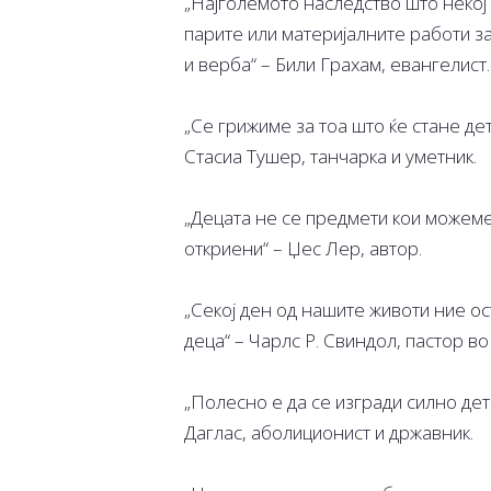
„Најголемото наследство што некој 
парите или материјалните работи за
и верба“ – Били Грахам, евангелист.
„Се грижиме за тоа што ќе стане дет
Стасиа Тушер, танчарка и уметник.
„Децата не се предмети кои можеме 
откриени“ – Џес Лер, автор.
„Секој ден од нашите животи ние о
деца“ – Чарлс Р. Свиндол, пастор во
„Полесно е да се изгради силно дет
Даглас, аболиционист и државник.