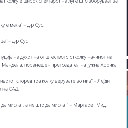
ат колку е широк спектарот на луѓе што зборуваат за
у е мала“ – д-р Сус.
а“ – д-р Сус.
уција на духот на општеството отколку начинот на
он Мандела, поранешен претседател на Јужна Африка.
ивотот според тоа колку верувате во нив“ – Лејди
 на САД.
 да мислат, а не што да мислат“ – Маргарет Мид,