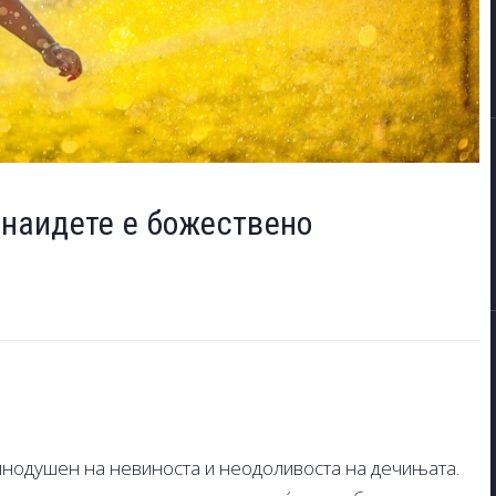
е наидете е божествено
мнодушен на невиноста и неодоливоста на дечињата.