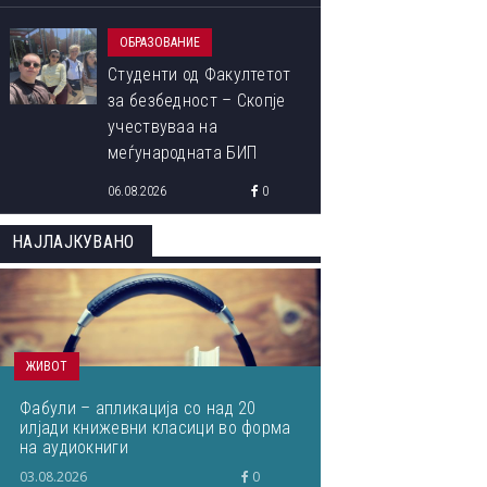
ОБРАЗОВАНИЕ
Студенти од Факултетот
за безбедност – Скопје
учествуваа на
меѓународната БИП
програма „Libori Summer
06.08.2026
0
School 2026“
НАЈЛАЈКУВАНО
ЖИВОТ
Фабули – апликација со над 20
илјади книжевни класици во форма
на аудиокниги
03.08.2026
0