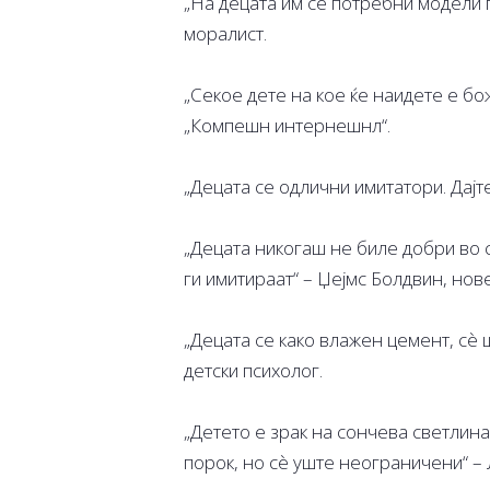
„На децата им се потребни модели 
моралист.
„Секое дете на кое ќе наидете е б
„Компешн интернешнл“.
„Децата се одлични имитатори. Дајт
„Децата никогаш не биле добри во 
ги имитираат“ – Џејмс Болдвин, нове
„Децата се како влажен цемент, сè 
детски психолог.
„Детето е зрак на сончева светлина
порок, но сè уште неограничени“ –