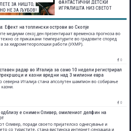
ФАНТАСТИЧНИ ДЕТСКИ
ЛЕТЕ ЗА НИШТО,
ИГРАЛИШТА НИЗ СВЕТОТ
НО НЕ ЗА ЉУБОВ!
а: Ефект на топлински острови во Скопје
ите медиуми секој ден презентираат временска прогноза во
етежно се прикажани температурите во градовите според
а за хидрометеоролошки работи (УХМР).
0
ставен радар во Италија за само 10 недели регистрирал
 прекршоци и казни вредни над 3 милиони евра
о северна Италија стана апсолутен шампион во собирање
 казни.
0
 одблизу е снимен Оливер, омилениот делфин на
от
т Оливер, поради своето пријателско однесување и
то со туристите, стана вистинска интернет-сензација и