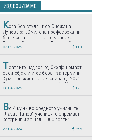
ИЗДВОЈУВАМЕ
К
ога бев студент со Снежана
Лупевска: „Омилена професорка ни
беше сегашната претседателка
Гордана Сиљановска-Давкова“
02.05.2025
113
Т
еатрите надвор од Скопје немаат
свои објекти и се борат за термини -
Кумановскиот се реновира од 2021,
Струмичкиот се гради веќе 11 години
16.04.2025
17
В
о 4 кујни во средното училиште
„Лазар Танев“ учениците спремаат
кетеринг и за над 1.000 гости:
„Формиравме компанија и работиме
22.04.2024
358
по светски стандарди“