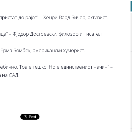
ристап до рајот“ – Хенри Вард Бичер, активист.
еца“ – Фјодор Достоевски, филозоф и писател.
 Ерма Бомбек, американски хуморист.
себично. Тоа е тешко. Но е единствениот начин“ –
 на САД.