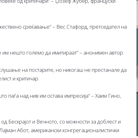
повеќе од критичари“ – Џозеф Жубер, француски
ожествено среќавање“ – Вес Стафорд, претседател на
е им нешто големо да имитираат“ – анонимен автор.
слушање на постарите, но никогаш не престанале да
лист и критичар.
што паѓа над нив им остава импресија“ – Хаим Гино,
 од Бескрајот и Вечното, со можности за доблест и
 Лајман Абот, американски конгрегационалистички