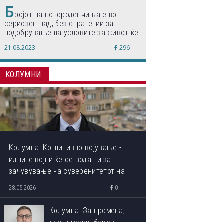
Б
ројот на новороденчиња е во
сериозен пад, без стратегии за
подобрување на условите за живот ќе
дојде до затворање на училишта,
21.08.2023
296
предупредуваат експертите
КОЛУМНИ
Колумна: Когнитивно војување -
идните војни ќе се водат и за
зачувување на суверенитетот на
сопствениот ум
28.05.2026
0
Колумна: За промена,