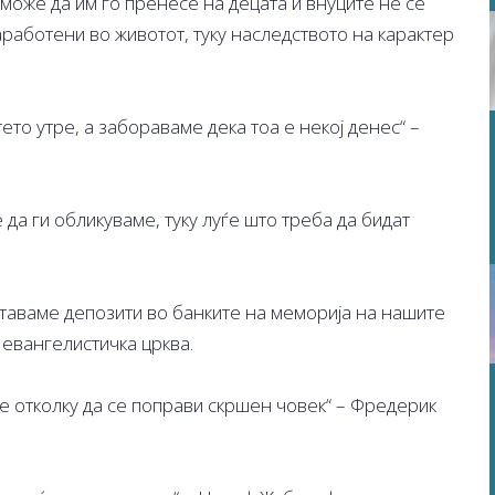
може да им го пренесе на децата и внуците не се
работени во животот, туку наследството на карактер
ето утре, а забораваме дека тоа е некој денес“ –
да ги обликуваме, туку луѓе што треба да бидат
ставаме депозити во банките на меморија на нашите
 евангелистичка црква.
е отколку да се поправи скршен човек“ – Фредерик