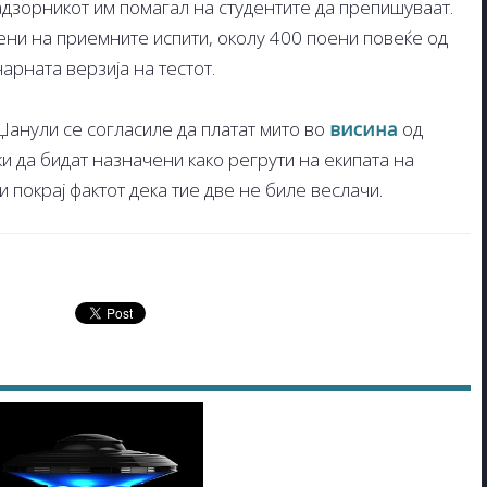
адзорникот им помагал на студентите да препишуваат.
ни на приемните испити, околу 400 поени повеќе од
арната верзија на тестот.
Џанули се согласиле да платат мито во
висина
од
и да бидат назначени како регрути на екипата на
 покрај фактот дека тие две не биле веслачи.