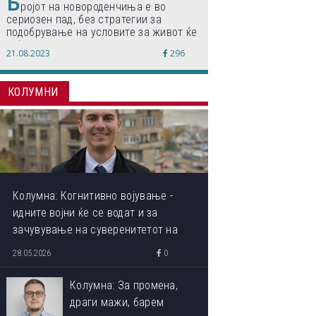
Б
ројот на новороденчиња е во
сериозен пад, без стратегии за
подобрување на условите за живот ќе
дојде до затворање на училишта,
21.08.2023
296
предупредуваат експертите
КОЛУМНИ
Колумна: Когнитивно војување -
идните војни ќе се водат и за
зачувување на суверенитетот на
сопствениот ум
28.05.2026
0
Колумна: За промена,
драги мажи, барем