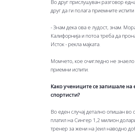
Во друг прислушуван разговор една
друг да ги полага приемните испити
- Знам дека ова е лудост, знам. Мо
Калифорнија и потоа треба да прона
Исток - рекла мајката.
Момчето, кое очигледно не знаело
приемни испити.
Како учениците се запишале на
спортисти?
Во еден случај детално опишан во 
платил на Сингер 1,2 милион долари
тренер за жени на Јеил наводно доб