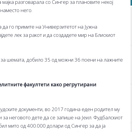
 мајка разговарала со Сингер за плановите некој
 наместо него.
ра да го примите на Универзитетот на Јужна
јдете лек за ракот и да создадете мир на Блискиот
 за шемата, добило 35 од можни 36 поени на лажните
 елитните факултети како регрутирани
судските документи, во 2017 година еден родител му
 за неговото дете да се запише на Јеил. Фудбалскиот
ил мито од 400.000 долари од Сингер за да ја