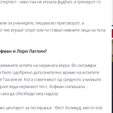
портист - иако таа не играла фудбал, а тренерот го
.
или за учениците, пишува во приговорот, а
тие играат спорт или ги ставал нивните лица на тела
офман и Лори Лаглин?
риемните испити на нејзината ќерка. Во октомври
ѝ било одобрено дополнително време на испитите.
! Таа влезе. Кога советникот од средното училиште
 разгледа нејзиниот тест, Хофман напишала: -
сака да обезбеди свој надзор.
 во центарот за тестирање - Вест Холивуд, место кое