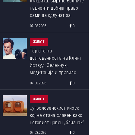
Америка: Смртно болните
пациенти добија право
сами да одлучат за
крајот на својот живот
07.08.2026
0
ЖИВОТ
Тајната на
долговечноста на Клинт
Иствуд: Зеленчук,
медитација и правило
90:10 што со децении го
07.08.2026
0
следи
ЖИВОТ
Југословенскиот киоск
кој не стана славен како
неговиот црвен „близнак“
07.08.2026
0