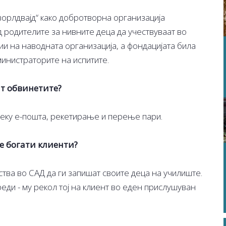
ворлдвајд“ како добротворна организација
 родителите за нивните деца да учествуваат во
и на наводната организација, а фондацијата била
министраторите на испитите.
ат обвинетите?
еку е-пошта, рекетирање и перење пари.
е богати клиенти?
ства во САД да ги запишат своите деца на училиште.
реди - му рекол тој на клиент во еден прислушуван