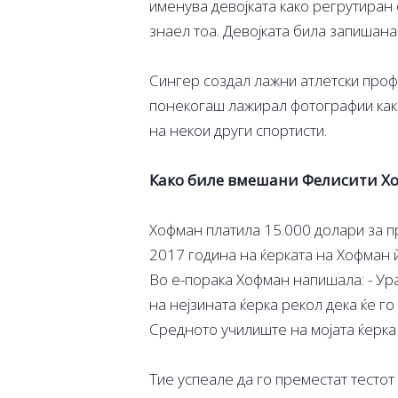
именува девојката како регрутиран с
знаел тоа. Девојката била запишана
Сингер создал лажни атлетски проф
понекогаш лажирал фотографии како 
на некои други спортисти.
Како биле вмешани Фелисити Х
Хофман платила 15.000 долари за п
2017 година на ќерката на Хофман 
Во е-порака Хофман напишала: - Ура
на нејзината ќерка рекол дека ќе го
Средното училиште на мојата ќерка 
Тие успеале да го преместат тестот