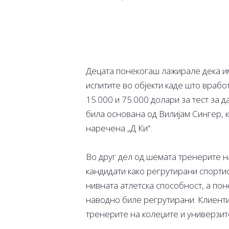
Децата понекогаш лажирале дека им
испитите во објекти каде што враб
15.000 и 75.000 долари за тест за 
била основана од Вилијам Сингер, к
наречена „Д Ки“.
Во друг дел од шемата тренерите н
кандидати како регрутирани спортис
нивната атлетска способност, а пон
наводно биле регрутирани. Клиенти
тренерите на колеџите и универзи