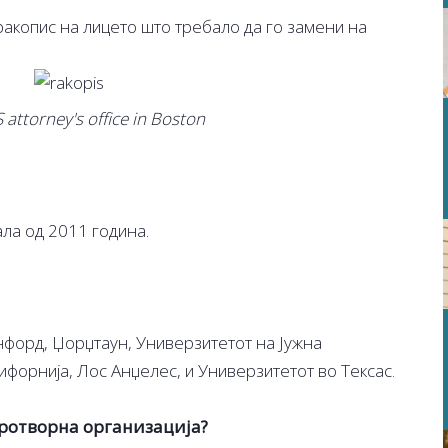
ракопис на лицето што требало да го замени на
 attorney's office in Boston
ла од 2011 година.
нфорд, Џорџтаун, Универзитетот на Јужна
форнија, Лос Анџелес, и Универзитетот во Тексас.
бротворна организација?