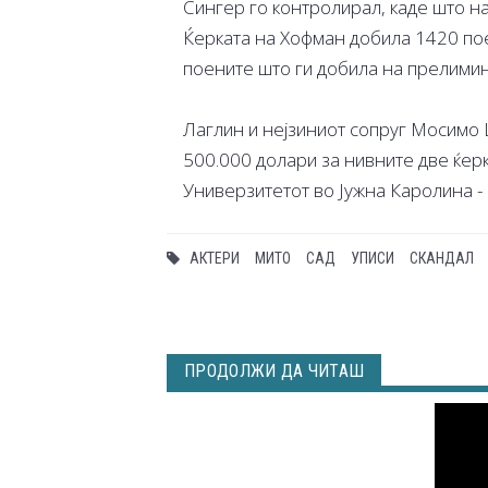
Сингер го контролирал, каде што н
Ќерката на Хофман добила 1420 пое
поените што ги добила на прелимин
Лаглин и нејзиниот сопруг Мосимо 
500.000 долари за нивните две ќерк
Универзитетот во Јужна Каролина - и
АКТЕРИ
МИТО
САД
УПИСИ
СКАНДАЛ
ПРОДОЛЖИ ДА ЧИТАШ