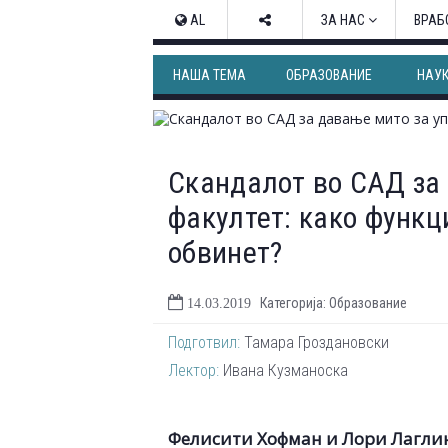
AL
ЗА НАС
ВРАБ
НАША ТЕМА
ОБРАЗОВАНИЕ
НАУ
Скандалот во САД за 
факултет: како функц
обвинет?
Категорија: Образование
14.03.2019
Подготвил:
Тамара Гроздановски
Лектор:
Ивана Кузманоска
Фелисити Хофман и Лори Лаглин 