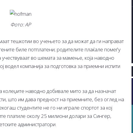
Фото: АР
аат тешкотии во учењето за да можат да ги направат
отените биле потплатени; родителите плаќале помеѓу
да учествуваат во шемата за мамење, која наводно
ој водел компанија за подготовка за приемни испити
а колеџите наводно добивале мито за да назначат
ти, што им дава предност на приемните, без оглед на
екогаш студентите не го ни играле спортот за кој
те платиле околу 25 милиони долари за Сингер,
тетските администратори.