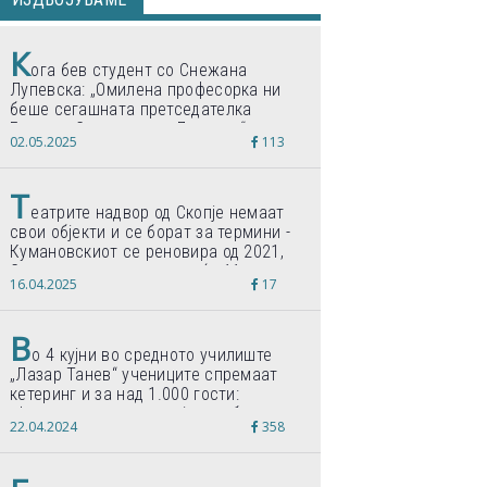
К
ога бев студент со Снежана
Лупевска: „Омилена професорка ни
беше сегашната претседателка
Гордана Сиљановска-Давкова“
02.05.2025
113
Т
еатрите надвор од Скопје немаат
свои објекти и се борат за термини -
Кумановскиот се реновира од 2021,
Струмичкиот се гради веќе 11 години
16.04.2025
17
В
о 4 кујни во средното училиште
„Лазар Танев“ учениците спремаат
кетеринг и за над 1.000 гости:
„Формиравме компанија и работиме
22.04.2024
358
по светски стандарди“