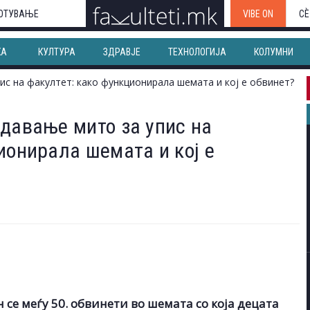
ОТУВАЊЕ
VIBE ON
СЀ
КА
КУЛТУРА
ЗДРАВЈЕ
ТЕХНОЛОГИЈА
КОЛУМНИ
давање мито за упис на
ионирала шемата и кој е
се меѓу 50. обвинети во шемата со која децата