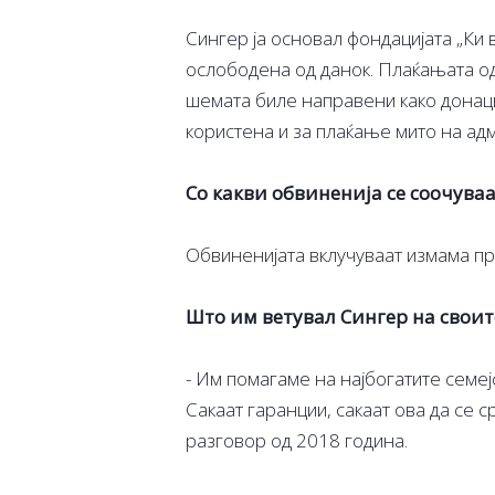
Сингер ја основал фондацијата „Ки 
ослободена од данок. Плаќањата од
шемата биле направени како донаци
користена и за плаќање мито на ад
Со какви обвиненија се соочува
Обвиненијата вклучуваат измама пр
Што им ветувал
Сингер
на своит
- Им помагаме на најбогатите семеј
Сакаат гаранции, сакаат ова да се с
разговор од 2018 година.