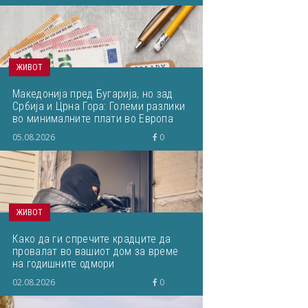
ЖИВОТ
Македонија пред Бугарија, но зад
Србија и Црна Гора: Големи разлики
во минималните плати во Европа
05.08.2026
0
ЖИВОТ
Како да ги спречите крадците да
провалат во вашиот дом за време
на годишните одмори
02.08.2026
0