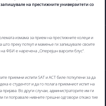
е запишувале на престижните универзитети со
големата измама за прием на престижните колеџи и
оа што преку поткуп и мамење ги запишувале своите
а на ФБИ е наречена „Оперејшн варсити блус“.
ите приемни испити SAT и ACT биле поткупени за да
дека е студентот и да го полага приемниот испит на
а пријава. Во други случаи, администраторите им ги
ли ги поправале нивните грешни одговори откако тие