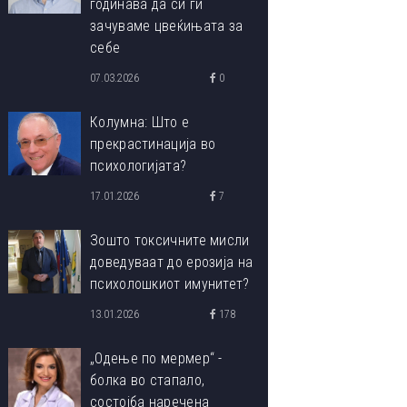
годинава да си ги
зачуваме цвеќињата за
себе
07.03.2026
0
Колумна: Што е
прекрастинација во
психологијата?
17.01.2026
7
Зошто токсичните мисли
доведуваат до ерозија на
психолошкиот имунитет?
13.01.2026
178
„Одење по мермер“ -
болка во стапало,
состојба наречена