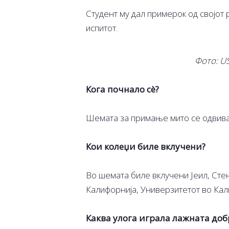
Студент му дал примерок од својот 
испитот.
Фото: US
Кога почнало сè?
Шемата за примање мито се одвива
Кои колеџи биле вклучени?
Во шемата биле вклучени Јеил, Сте
Калифорнија, Универзитетот во Кали
Каква улога играла лажната до