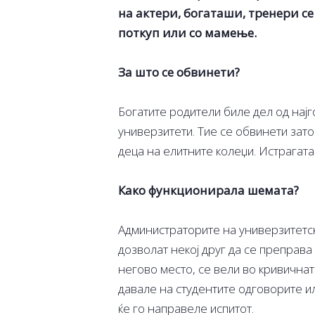
на актери, богаташи, тренери с
поткуп или со мамење.
За што се обвинети?
Богатите родители биле дел од нај
универзитети. Тие се обвинети зат
деца на елитните колеџи. Истрагат
Како функционирала шемата?
Администраторите на универзитетск
дозволат некој друг да се преправа 
негово место, се вели во кривичнат
давале на студентите одговорите и
ќе го направеле испитот.