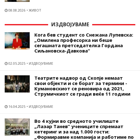
08.08.2026
ЖИВОТ
ИЗДВОЈУВАМЕ
Кога бев студент со Снежана Лупевска:
„Омилена професорка ни беше
сегашната претседателка Гордана
Сиљановска-Давкова“
02.05.2025
ИЗДВОЈУВАМЕ
Театрите надвор од Скопје немаат
свои објекти и се борат за термини -
Кумановскиот се реновира од 2021,
Струмичкиот се гради веќе 11 години
16.04.2025
ИЗДВОЈУВАМЕ
Во 4 кујни во средното училиште
„Лазар Танев“ учениците спремаат
кетеринг и за над 1.000 гости:
„Формиравме компанија и работиме по