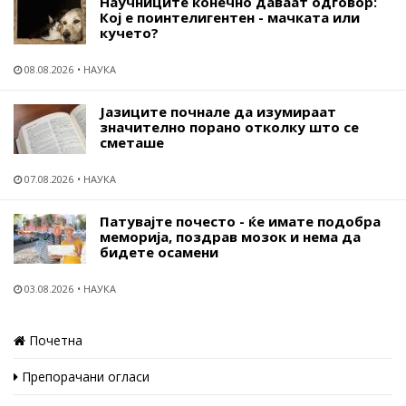
Научниците конечно даваат одговор:
Кој е поинтелигентен - мачката или
кучето?
08.08.2026
НАУКА
Јазиците почнале да изумираат
значително порано отколку што се
сметаше
07.08.2026
НАУКА
Патувајте почесто - ќе имате подобра
меморија, поздрав мозок и нема да
бидете осамени
03.08.2026
НАУКА
Почетна
Препорачани огласи