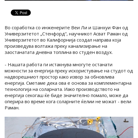
Во соработка со инженерите Веи Ли и Шанхуи Фан од
Универзитетот „Стенфорд“, научникот Асват Раман од
Универзитетот во Калифорнија создал направа која
произведува волтажа преку канализирање на
заостанатата дневна топлина во студен воздух.
- Нашата работа ги истакнува многуте останати
можности за енергија преку искористување на студот од
надворешниот простор како извор за обновлива
енергија. Сметаме дека ова е основа за комплементарна
технологија на соларната. Иако производството на
енергија секогаш ќе биде значително помало, може да
оперира во време кога соларните ќелии не можат - вели
Раман.