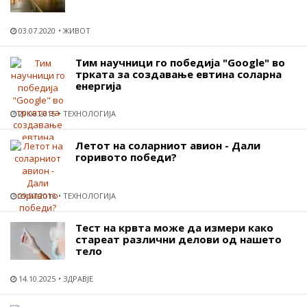
03.07.2020
ЖИВОТ
Тим научници го победија "Google" во
трката за создавање евтина соларна
енергија
29.08.2015
ТЕХНОЛОГИЈА
Летот на соларниот авион - Дали
горивото победи?
29.07.2016
ТЕХНОЛОГИЈА
Тест на крвта може да измери како
стареат различни делови од нашето
тело
14.10.2025
ЗДРАВЈЕ