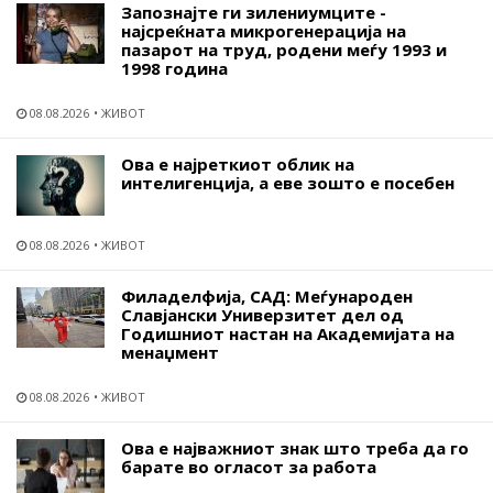
Запознајте ги зилениумците -
најсреќната микрогенерација на
пазарот на труд, родени меѓу 1993 и
1998 година
08.08.2026
ЖИВОТ
Ова е најреткиот облик на
интелигенција, а еве зошто е посебен
08.08.2026
ЖИВОТ
Филаделфија, САД: Меѓународен
Славјански Универзитет дел од
Годишниот настан на Академијата на
менаџмент
08.08.2026
ЖИВОТ
Ова е најважниот знак што треба да го
барате во огласот за работа