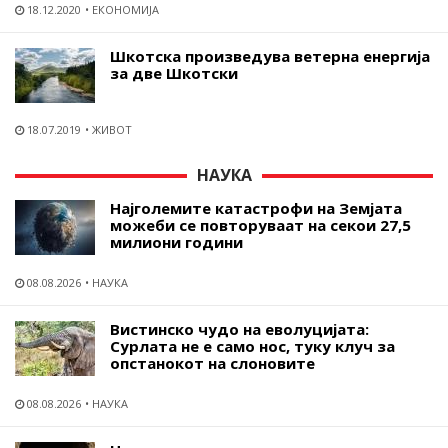
18.12.2020
ЕКОНОМИЈА
Шкотска произведува ветерна енергија
за две Шкотски
18.07.2019
ЖИВОТ
НАУКА
Најголемите катастрофи на Земјата
можеби се повторуваат на секои 27,5
милиони години
08.08.2026
НАУКА
Вистинско чудо на еволуцијата:
Сурлата не е само нос, туку клуч за
опстанокот на слоновите
08.08.2026
НАУКА