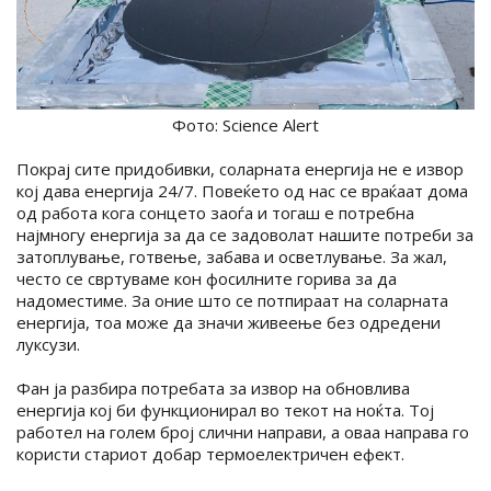
Фото: Science Alert
Покрај сите придобивки, соларната енергија не е извор
кој дава енергија 24/7. Повеќето од нас се враќаат дома
од работа кога сонцето заоѓа и тогаш е потребна
најмногу енергија за да се задоволат нашите потреби за
затоплување, готвење, забава и осветлување. За жал,
често се свртуваме кон фосилните горива за да
надоместиме. За оние што се потпираат на соларната
енергија, тоа може да значи живеење без одредени
луксузи.
Фан ја разбира потребата за извор на обновлива
енергија кој би функционирал во текот на ноќта. Тој
работел на голем број слични направи, а оваа направа го
користи стариот добар термоелектричен ефект.