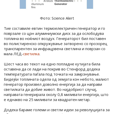
Фото: Science Alert
Тие составиле евтин термоелектричен генератор и го
поврзале со црн алуминиумски диск за да ослободува
топлина во ноќниот воздух. Генераторот бил поставен
во полистиренско опкружување затворено со прозорец
транспарентен за инфрацрвена светлина и поврзан со
мала ЛЕД-
светилка
.
Шест часа во текот на едно попладне кутијата била
оставена да се лади на покрив во Стенфорд додека
температурата паѓала под точката на замрзнување.
Бидејќи топлината одела од земјата кон небото, малиот
генератор произвел доволно енергија за да направи
светилката да добие живот. Во најдобриот случај,
направата генерирала околу 0,8 миливати енергија, што
е еднакво на 25 миливати за квадратен метар.
Додека бараме големи и светли идеи за револуцијата за