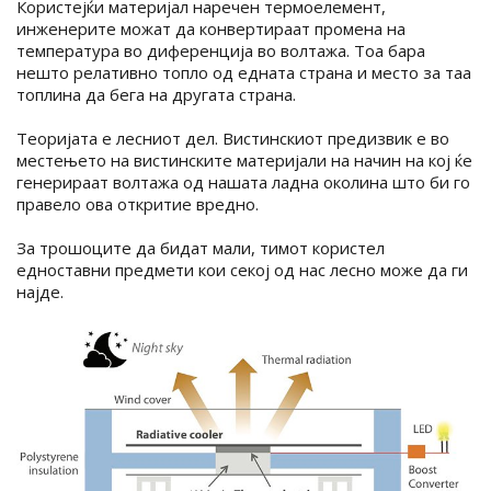
Користејќи материјал наречен термоелемент,
инженерите можат да конвертираат промена на
температура во диференција во волтажа. Тоа бара
нешто релативно топло од едната страна и место за таа
топлина да бега на другата страна.
Теоријата е лесниот дел. Вистинскиот предизвик е во
местењето на вистинските материјали на начин на кој ќе
генерираат волтажа од нашата ладна околина што би го
правело ова откритие вредно.
За трошоците да бидат мали, тимот користел
едноставни предмети кои секој од нас лесно може да ги
најде.