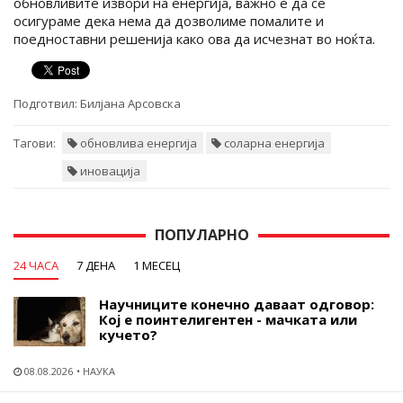
обновливите извори на енергија, важно е да се
осигураме дека нема да дозволиме помалите и
поедноставни решенија како ова да исчезнат во ноќта.
Подготвил:
Билјана Арсовска
Тагови:
обновлива енергија
соларна енергија
иновација
ПОПУЛАРНО
24 ЧАСА
7 ДЕНА
1 МЕСЕЦ
Научниците конечно даваат одговор:
Кој е поинтелигентен - мачката или
кучето?
08.08.2026
НАУКА