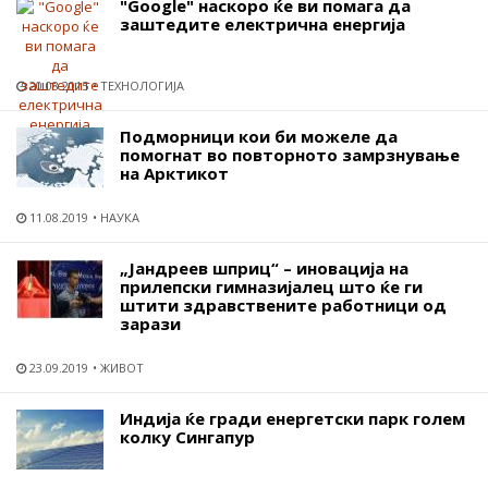
"Google" наскоро ќе ви помага да
заштедите електрична енергија
20.08.2015
ТЕХНОЛОГИЈА
Подморници кои би можеле да
помогнат во повторното замрзнување
на Арктикот
11.08.2019
НАУКА
„Јандреев шприц“ – иновација на
прилепски гимназијалец што ќе ги
штити здравствените работници од
зарази
23.09.2019
ЖИВОТ
Индија ќе гради енергетски парк голем
колку Сингапур