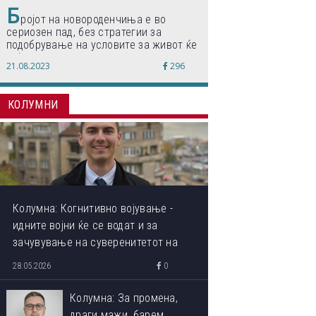
Б
ројот на новороденчиња е во
сериозен пад, без стратегии за
подобрување на условите за живот ќе
дојде до затворање на училишта,
21.08.2023
296
предупредуваат експертите
КОЛУМНИ
Колумна: Когнитивно војување -
идните војни ќе се водат и за
зачувување на суверенитетот на
сопствениот ум
28.05.2026
0
Колумна: За промена,
драги мажи, барем