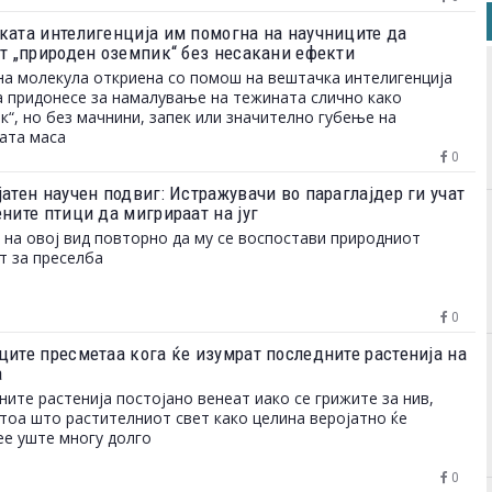
ката интелигенција им помогна на научниците да
ат „природен оземпик“ без несакани ефекти
а молекула откриена со помош на вештачка интелигенција
 придонесе за намалување на тежината слично како
к“, но без мачнини, запек или значително губење на
ата маса
0
атен научен подвиг: Истражувачи во параглајдер ги учат
ните птици да мигрираат на југ
 на овој вид повторно да му се воспостави природниот
т за преселба
0
ците пресметаа кога ќе изумрат последните растенија на
а
ните растенија постојано венеат иако се грижите за нив,
 тоа што растителниот свет како целина веројатно ќе
е уште многу долго
0