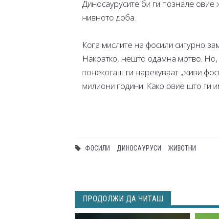
Диносаурусите би ги познале овие ж
нивното доба.
Кога мислите на фосили сигурно зам
Накратко, нешто одамна мртво. Но,
понекогаш ги нарекуваат „живи фос
милиони години. Како овие што ги и
ФОСИЛИ
ДИНОСАУРУСИ
ЖИВОТНИ
ПРОДОЛЖИ ДА ЧИТАШ