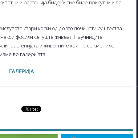
ивотни и растенија бидејќи тие биле присутни и во
ислувате стари коски од долго починати суштества.
 некои фосили се' уште живеат. Научниците
или“ растенијата и животните кои не се смениле
маме во галеријата.
ГАЛЕРИЈА