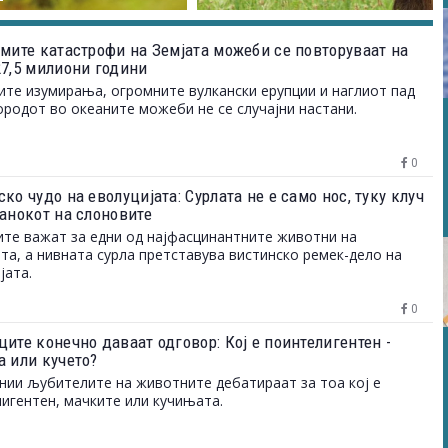
емите катастрофи на Земјата можеби се повторуваат на
27,5 милиони години
те изумирања, огромните вулкански ерупции и наглиот пад
ородот во океаните можеби не се случајни настани.
0
ко чудо на еволуцијата: Сурлата не е само нос, туку клуч
танокот на слоновите
те важат за едни од најфасцинантните животни на
та, а нивната сурла претставува вистинско ремек-дело на
јата.
0
ите конечно даваат одговор: Кој е поинтелигентен -
а или кучето?
нии љубителите на животните дебатираат за тоа кој е
игентен, мачките или кучињата.