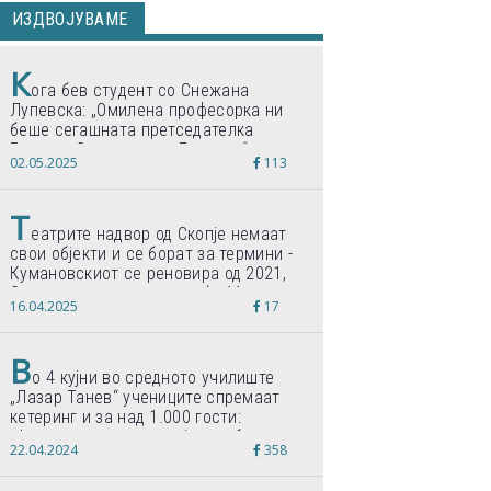
ИЗДВОЈУВАМЕ
К
ога бев студент со Снежана
Лупевска: „Омилена професорка ни
беше сегашната претседателка
Гордана Сиљановска-Давкова“
02.05.2025
113
Т
еатрите надвор од Скопје немаат
свои објекти и се борат за термини -
Кумановскиот се реновира од 2021,
Струмичкиот се гради веќе 11 години
16.04.2025
17
В
о 4 кујни во средното училиште
„Лазар Танев“ учениците спремаат
кетеринг и за над 1.000 гости:
„Формиравме компанија и работиме
22.04.2024
358
по светски стандарди“