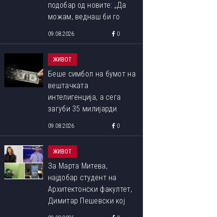
подобар од новите: „Да
можам, веднаш би го
купил“
09.08.2026
0
ЖИВОТ
Беше симбол на бумот на
вештачката
интелигенција, а сега
загуби 35 милијарди
долари за неколку дена
09.08.2026
0
ЖИВОТ
За Марта Митева,
најдобар студент на
Архитектонски факултет,
Димитар Пешевски кој
беше дел од летната