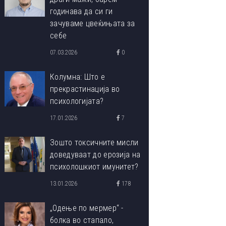
годинава да си ги
зачуваме цвеќињата за
себе
07.03.2026
0
Колумна: Што е
прекрастинација во
психологијата?
17.01.2026
7
Зошто токсичните мисли
доведуваат до ерозија на
психолошкиот имунитет?
13.01.2026
178
„Одење по мермер“ -
болка во стапало,