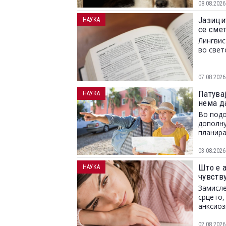
08.08.2026
Јазици
НАУКА
се сме
Лингвис
во свет
07.08.2026
Патувај
НАУКА
нема д
Во подо
дополну
планира
03.08.2026
Што е 
НАУКА
чувств
Замисле
срцето,
анксиоз
02.08.2026