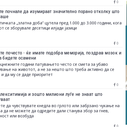
0
те почнале да изумираат значително порано отколку што
таше
тичката „златна доба“ цутела пред 1.000 до 3.000 години, кога
от се зборувале десетици илјади јазици
0
те почесто - ќе имате подобра меморија, поздрав мозок и
а бидете осамени
цнежните години патувањето често се смета за убаво
вање на животот, а не за нешто што треба активно да се
 и да му се даде приоритет
0
алекситимија и зошто милиони луѓе не знаат што
уваат
те да чувствувате кнедла во грлото или забрзано чукање на
 а да не можете да одредите дали станува збор за гнев,
ност или возбуда
0