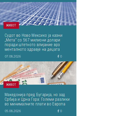
ЖИВОТ
Судот во Ново Мексико ја казни
„Мета“ со 567 милиони долари
поради штетното влијание врз
менталното здравје на децата
07.08.2026
0
ЖИВОТ
Македонија пред Бугарија, но зад
Србија и Црна Гора: Големи разлики
во минималните плати во Европа
05.08.2026
0