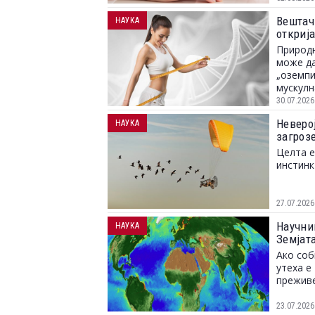
Вештач
НАУКА
откриј
Природн
може да
„оземпи
мускулн
30.07.2026
Неверој
НАУКА
загрозе
Целта е
инстинк
27.07.2026
Научни
НАУКА
Земјат
Ако соб
утеха е
преживе
23.07.2026