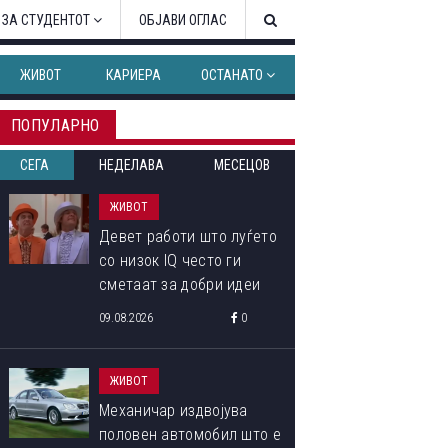
 ЗА СТУДЕНТОТ
ОБЈАВИ ОГЛАС
ЖИВОТ
КАРИЕРА
ОСТАНАТО
ПОПУЛАРНО
СЕГА
НЕДЕЛАВА
МЕСЕЦОВ
ЖИВОТ
Девет работи што луѓето
со низок IQ често ги
сметаат за добри идеи
09.08.2026
0
ЖИВОТ
Механичар издвојува
половен автомобил што е