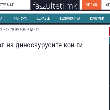
ОТУВАЊЕ
VIBE ON
СЀ
КА
КУЛТУРА
ЗДРАВЈЕ
ТЕХНОЛОГИЈА
КОЛУМНИ
т на диносаурусите кои ги