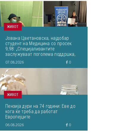
ЖИВОТ
Јована Цветановска, најдобар
студент на Медицина со просек
9,98: „Специјализантите
заслужуваат поголема поддршка,
почит и можности за
07.08.2026
0
професионален развој“
ЖИВОТ
Пензија дури на 74 години: Еве до
кога ќе треба да работат
Европејците
06.08.2026
0