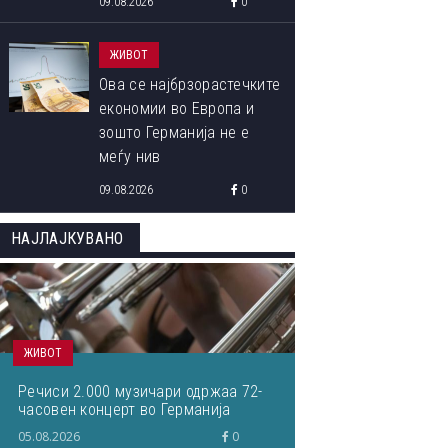
09.08.2026
0
школа во „Колумбија“ и
Јована Цветковска,
ЖИВОТ
најдобар студент на
Ова се најбрзорастечките
Медицина... Што
економии во Европа и
пишувавме неделава
зошто Германија не е
меѓу нив
09.08.2026
0
НАЈЛАЈКУВАНО
ЖИВОТ
Речиси 2.000 музичари одржаа 72-
часовен концерт во Германија
05.08.2026
0