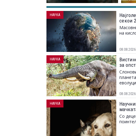
Најгол
НАУКА
секои 
Масовни
на кисл
08.08.2026
Вистинс
НАУКА
за опс
Слонови
планета
еволуци
08.08.2026
Научниц
НАУКА
мачкат
Со деце
поинтел