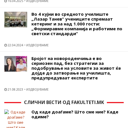
16.04.2025
ИЗДВОЈУВАМЕ
Во 4 кујни во средното училиште
„Лазар Танев“ учениците спремаат
кетеринг и за над 1.000 гости:
„Формиравме компанија и работиме по
светски стандарди“
22.04.2024
ИЗДВОЈУВАМЕ
Бројот на новороденчиња е во
сериозен пад, без стратегии за
подобрување на условите за живот ќе
дојде до затворање на училишта,
предупредуваат експертите
21.08.2023
ИЗДВОЈУВАМЕ
СЛИЧНИ ВЕСТИ ОД FAKULTETI.MK
Од каде доаѓаме? Што сме ние? Каде
одиме?