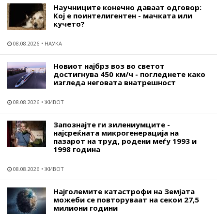
Научниците конечно даваат одговор:
Кој е поинтелигентен - мачката или
кучето?
08.08.2026
НАУКА
Новиот најбрз воз во светот
достигнува 450 км/ч - погледнете како
изгледа неговата внатрешност
08.08.2026
ЖИВОТ
Запознајте ги зилениумците -
најсреќната микрогенерација на
пазарот на труд, родени меѓу 1993 и
1998 година
08.08.2026
ЖИВОТ
Најголемите катастрофи на Земјата
можеби се повторуваат на секои 27,5
милиони години