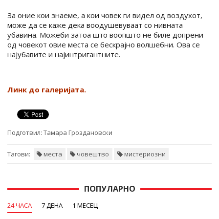
За оние кои знаеме, а кои човек ги видел од воздухот,
може да се каже дека воодушевуваат со нивната
убавина. Можеби затоа што воопшто не биле допрени
од човекот овие места се бескрајно волшебни. Ова се
најубавите и најинтригантните.
Линк до галеријата.
Подготвил:
Тамара Гроздановски
Тагови:
места
човештво
мистериозни
ПОПУЛАРНО
24 ЧАСА
7 ДЕНА
1 МЕСЕЦ