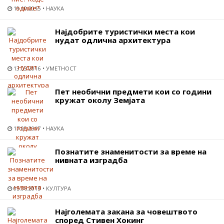
19.10.2015
НАУКА
Најдобрите туристички места кои
нудат одлична архитектура
13.03.2016
УМЕТНОСТ
Пет необични предмети кои со години
кружат околу Земјата
17.03.2017
НАУКА
Познатите знаменитости за време на
нивната изградба
05.06.2015
КУЛТУРА
Најголемата закана за човештвото
според Стивен Хокинг