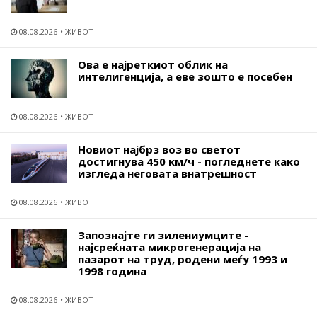
08.08.2026
ЖИВОТ
Ова е најреткиот облик на
интелигенција, а еве зошто е посебен
08.08.2026
ЖИВОТ
Новиот најбрз воз во светот
достигнува 450 км/ч - погледнете како
изгледа неговата внатрешност
08.08.2026
ЖИВОТ
Запознајте ги зилениумците -
најсреќната микрогенерација на
пазарот на труд, родени меѓу 1993 и
1998 година
08.08.2026
ЖИВОТ