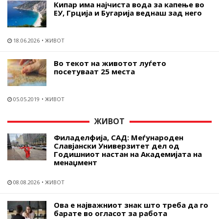
Кипар има најчиста вода за капење во
ЕУ, Грција и Бугарија веднаш зад него
18.06.2026
ЖИВОТ
Во текот на животот луѓето
посетуваат 25 места
05.05.2019
ЖИВОТ
ЖИВОТ
Филаделфија, САД: Меѓународен
Славјански Универзитет дел од
Годишниот настан на Академијата на
менаџмент
08.08.2026
ЖИВОТ
Ова е најважниот знак што треба да го
барате во огласот за работа