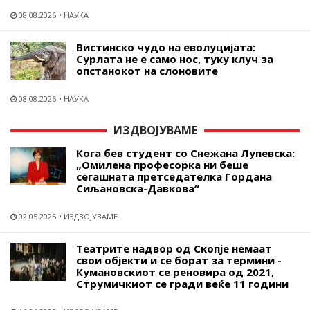
08.08.2026
НАУКА
Вистинско чудо на еволуцијата:
Сурлата не е само нос, туку клуч за
опстанокот на слоновите
08.08.2026
НАУКА
ИЗДВОЈУВАМЕ
Кога бев студент со Снежана Лупевска:
„Омилена професорка ни беше
сегашната претседателка Гордана
Сиљановска-Давкова“
02.05.2025
ИЗДВОЈУВАМЕ
Театрите надвор од Скопје немаат
свои објекти и се борат за термини -
Кумановскиот се реновира од 2021,
Струмичкиот се гради веќе 11 години