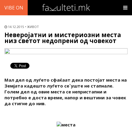
VIBE ON
14.12.2015
ЖИВОТ
Неверојатни и мистериозни места
низ светот недопрени од човекот
Мал дел од луѓето сфаќаат дека постојат места на
Земјата кадешто луѓето се`уште не стапнале.
Голем дел од овие места се непристапни и
потребно е доста време, напор и вештини за човек
да стигне до нив.