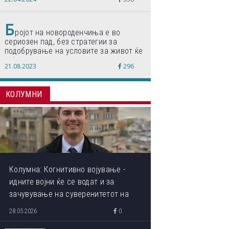
по светски стандарди“
Б
ројот на новороденчиња е во
сериозен пад, без стратегии за
подобрување на условите за живот ќе
дојде до затворање на училишта,
21.08.2023
296
предупредуваат експертите
КОЛУМНИ
Колумна: Когнитивно војување -
идните војни ќе се водат и за
зачувување на суверенитетот на
сопствениот ум
28.05.2026
0