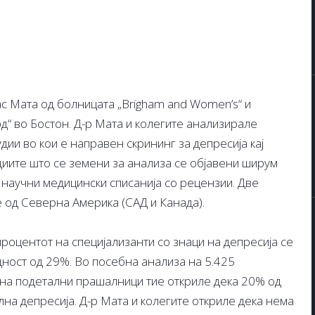
ас Мата од болницата „Brigham and Women’s“ и
д“ во Бостон. Д-р Мата и колегите анализирале
дии во кои е направен скрининг за депресија кај
диите што се земени за анализа се објавени ширум
 научни медицински списанија со рецензии. Две
е од Северна Америка (САД и Канада).
роцентот на специјализанти со знаци на депресија се
дност од 29%. Во посебна анализа на 5.425
 на подетални прашалници тие откриле дека 20% од
лна депресија. Д-р Мата и колегите откриле дека нема