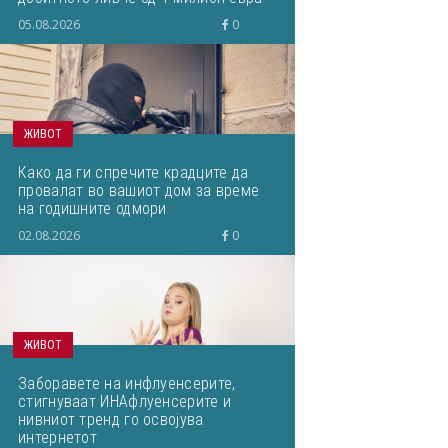
кое завршило на депонија
05.08.2026
0
ЖИВОТ
Како да ги спречите крадците да
провалат во вашиот дом за време
на годишните одмори
02.08.2026
0
ЖИВОТ
Заборавете на инфлуенсерите,
стигнуваат ИНАфлуенсерите и
нивниот тренд го освојува
интернетот