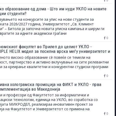
0
ко образование од дома - Што им нуди УКЛО на новите
ции студенти?
вувањето на конкурсите за упис на нови студенти за
ката 2026/2027 година, Универзитетот „Св. Климент
и“ – Битола ја започна новата уписна кампања и ширум ги
вратите за идните академски граѓани
0
номскиот факултет во Прилеп до целиот УКЛО -
PLE HELIX модел за посилна врска меѓу универзитетот и
 на трудот
ното високо образование сè повеќе се темели на
ост, партнерство и активно вклучување на сите релевантни
и за креирање квалитетни и конкурентни студиски програми
0
ивна холограмска промоција на ФИКТ и УКЛО - прва
имплементација во Македонија
и и професори од Факултетот за информатички и
ациски технологии, единица на УКЛО, во соработка со
јата МИКРОДЕЛ, реализираа иновативен проект за
ја на Факултетот и Универзитетот со примена на
мска технологија.
0