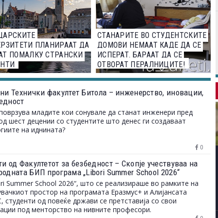
ЦАРСКИТЕ
СТАНАРИТЕ ВО СТУДЕНТСКИТЕ
РЗИТЕТИ ПЛАНИРААТ ДА
ДОМОВИ НЕМААТ КАДЕ ДА СЕ
АТ ПОМАЛКУ СТРАНСКИ
ИСПЕРАТ. БАРААТ ДА СЕ
ЕНТИ
ОТВОРАТ ПЕРАЛНИЦИТЕ!
ини Технички факултет Битола – инженерство, иновации,
едност
поврзува младите кои сонувале да станат инженери пред
од шест децении со студентите што денес ги создаваат
гиите на иднината?
0
и од Факултетот за безбедност – Скопје учествуваа на
одната БИП програма „Libori Summer School 2026“
ori Summer School 2026“, што се реализираше во рамките на
вачкиот простор на програмата Еразмус+ и Алијансата
 студенти од повеќе држави се претставија со свои
ации под менторство на нивните професори.