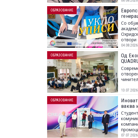
06.08.2026
Европс
ОБРАЗОВАНИЕ
генера
Со обја
академс
Охридск
отвори 
04.08.2026
Од Еко
ОБРАЗОВАНИЕ
QUADRU
пазарот
Совреме
отворен
чинител
13.07.2026
Иноват
ОБРАЗОВАНИЕ
ваква 
Студент
комуник
компани
промоци
хологра
07.07.2026