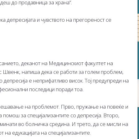
идеш до продавница за храна“.
eка депресијата и чувството на прегореност се
.
исанието, деканот на Медицинскиот факултет на
с Швенк, напиша дека се работи за голем проблем,
о депресија е неприфатливо висок. Тој предупреди на
фесионални последици поради тоа.
решавање на проблемот. Прво, пружање на повеќе и
 помош за специјализантите со депресија. Второ,
минати во болничка средина. И трето, да се мисли на
 на едукацијата на специјализантите.