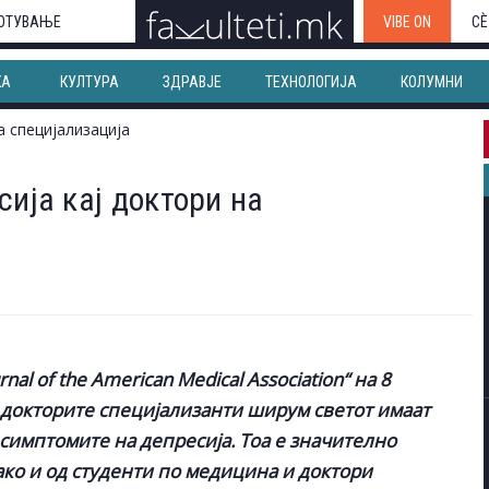
ОТУВАЊЕ
VIBE ON
СЀ
КА
КУЛТУРА
ЗДРАВЈЕ
ТЕХНОЛОГИЈА
КОЛУМНИ
сија кај доктори на
nal of the American Medical Аssociation“ на 8
 докторите специјализанти ширум светот имаат
 симптомите на депресија. Тоа е значително
ако и од студенти по медицина и доктори