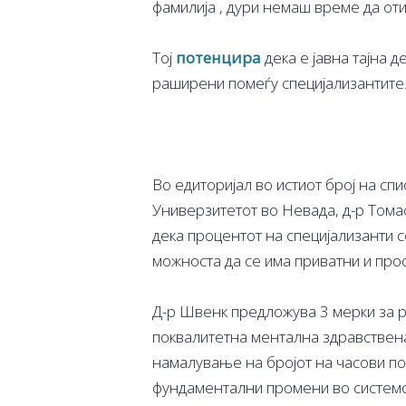
фамилиjа , дури немаш време да от
Тој
потенцира
дека е јавна тајна д
раширени помеѓу специјализантите
Во едиторијал во истиот број на сп
Универзитетот во Невада, д-р Тома
дека процентот на специјализанти с
можноста да се има приватни и про
Д-р Швенк предложува 3 мерки за 
поквалитетна ментална здравствена
намалување на бројот на часови по
фундаментални промени во системот