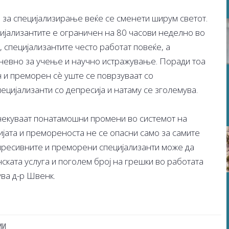
 за специјализирање веќе се сменети ширум светот.
цијализантите е ограничен на 80 часови неделно во
, специјализантите често работат повеќе, а
невно за учење и научно истражување. Поради тоа
 и преморен сè уште се поврзуваат со
пецијализанти со депресија и натаму се зголемува.
чекуваат понатамошни промени во системот на
јата и премореноста не се опасни само за самите
епресивните и преморени специјализанти може да
ската услуга и поголем број на грешки во работата
ува д-р Швенк.
ИИ