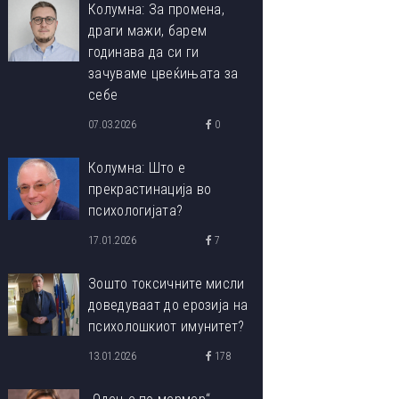
Колумна: За промена,
драги мажи, барем
годинава да си ги
зачуваме цвеќињата за
себе
07.03.2026
0
Колумна: Што е
прекрастинација во
психологијата?
17.01.2026
7
Зошто токсичните мисли
доведуваат до ерозија на
психолошкиот имунитет?
13.01.2026
178