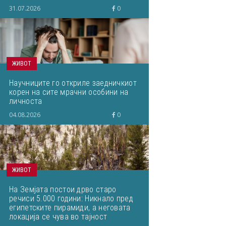
31.07.2026
0
ЖИВОТ
Научниците го откриле заедничкиот
корен на сите мрачни особини на
личноста
04.08.2026
0
ЖИВОТ
На Земјата постои дрво старо
речиси 5.000 години: Никнало пред
египетските пирамиди, а неговата
локација се чува во тајност