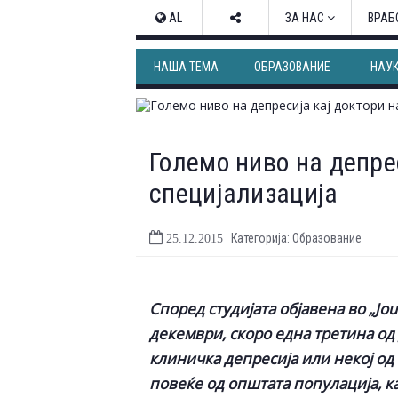
AL
ЗА НАС
ВРАБ
НАША ТЕМА
ОБРАЗОВАНИЕ
НАУ
Големо ниво на депре
специјализација
Категорија: Образование
25.12.2015
Според студијата објавена во „Jour
декември, скоро една третина од
клиничка депресија или некој од
повеќе од општата популација, к