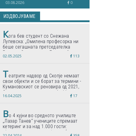
03.08.2026
0
ИЗДВОЈУВАМЕ
К
ога бев студент со Снежана
Лупевска: „Омилена професорка ни
беше сегашната претседателка
Гордана Сиљановска-Давкова“
02.05.2025
113
Т
еатрите надвор од Скопје немаат
свои објекти и се борат за термини -
Кумановскиот се реновира од 2021,
Струмичкиот се гради веќе 11 години
16.04.2025
17
В
о 4 кујни во средното училиште
„Лазар Танев“ учениците спремаат
кетеринг и за над 1.000 гости:
„Формиравме компанија и работиме
22.04.2024
358