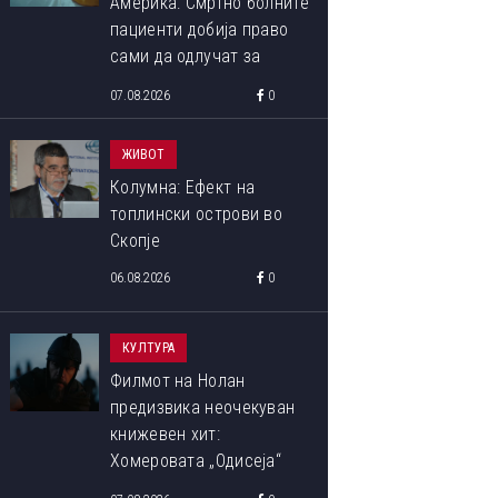
Америка: Смртно болните
пациенти добија право
сами да одлучат за
крајот на својот живот
07.08.2026
0
ЖИВОТ
Колумна: Ефект на
топлински острови во
Скопје
06.08.2026
0
КУЛТУРА
Филмот на Нолан
предизвика неочекуван
книжевен хит:
Хомеровата „Одисеја“
повторно ги освојува