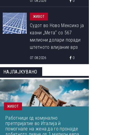
07.08.2026
0
читателите
ЖИВОТ
Судот во Ново Мексико ја
казни „Мета“ со 567
милиони долари поради
штетното влијание врз
менталното здравје на
07.08.2026
0
децата
НАЈЛАЈКУВАНО
ЖИВОТ
Работници од комунално
претпријатие во Италија ѝ
помогнале на жена да го пронајде
добитното ливче од 1 милион евра