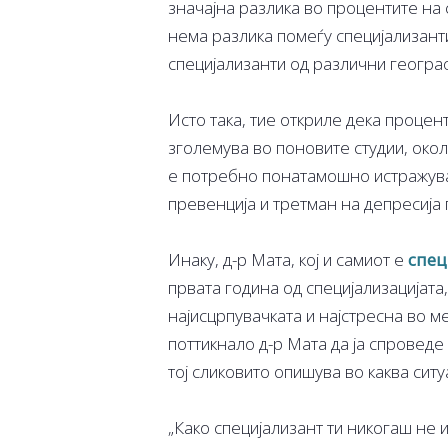
значајна разлика во процентите на 
нема разлика помеѓу специјализант
специјализанти од различни геогра
Исто така, тие откриле дека процен
зголемува во поновите студии, окол
е потребно понатамошно истражува
превенција и третман на депресија 
Инаку, д-р Мата, кој и самиот е
спец
првата година од специјализацијата
најисцрпувачката и најстресна во м
поттикнало д-р Мата да ја спроведе 
тој сликовито опишува во каква ситу
„Како специјализант ти никогаш не