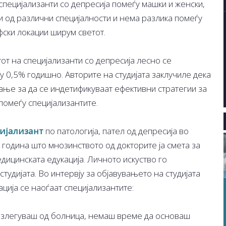
специјализанти со депресија помеѓу машки и женски,
и од различни специјалности и нема разлика помеѓу
фски локации ширум светот.
тот на специјализанти со депресија лесно се
у 0,5% годишно. Авторите на студијата заклучиле дека
ње за да се индетификуваат ефективни стратегии за
помеѓу специјализантите.
ијализант
по патологија, пател од депресија во
, година што мнозинството од докторите ја смета за
едицинската едукација. Личното искуство го
студијата. Во интервју за објавувањето на студијата
ација се наоѓаат специјализантите:
 излегуваш од болница, немаш време да основaш