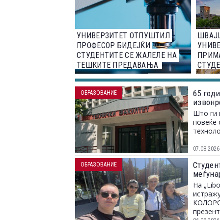
УНИВЕРЗИТЕТ ОТПУШТИЛ
ШВАЈ
ПРОФЕСОР БИДЕЈЌИ
УНИВЕ
СТУДЕНТИТЕ СЕ ЖАЛЕЛЕ НА
ПРИМ
ТЕШКИТЕ ПРЕДАВАЊА
СТУД
65 год
ОБРАЗОВАНИЕ
извонр
Што ги 
повеќе 
техноло
07.08.2026
Студент
ОБРАЗОВАНИЕ
меѓунар
На „Lib
истражу
КОЛОРС,
презент