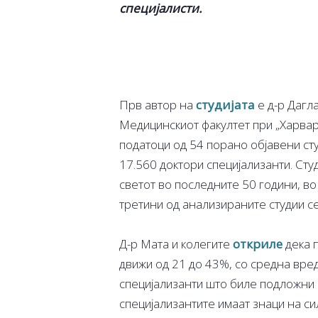
специјалисти.
Прв автор на
студијата
е д-р Дагл
Медицинскиот факултет при „Харвар
податоци од 54 порано објавени сту
17.560 доктори специјализанти. Сту
светот во последните 50 години, во
третини од анализираните студии с
Д-р Мата и колегите
откриле
дека п
движи од 21 до 43%, со средна вре
специјализанти што биле подложни
специјализантите имаат знаци на си