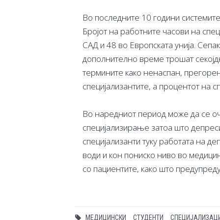
Во последните 10 години системите
Бројот на работните часови на спе
САД и 48 во Европската унија. Сепак
дополнително време трошат секојд
термините како ненаспан, прегорен
специјализантите, а процентот на с
Во наредниот период може да се о
специјализирање затоа што депреси
специјализанти туку работата на д
води и кон пониско ниво во медицин
со пациентите, како што предупред
МЕДИЦИНСКИ
СТУДЕНТИ
СПЕЦИЈАЛИЗАЦ