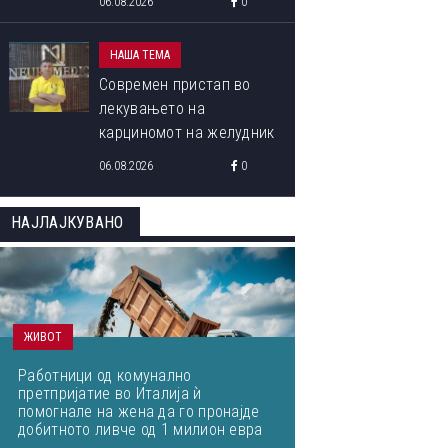
06.08.2026
0
НАША ТЕМА
Современ пристап во
лекувањето на
карциномот на желудник
06.08.2026
0
НАЈЛАЈКУВАНО
ЖИВОТ
Работници од комунално
претпријатие во Италија ѝ
помогнале на жена да го пронајде
добитното ливче од 1 милион евра
кое завршило на депонија