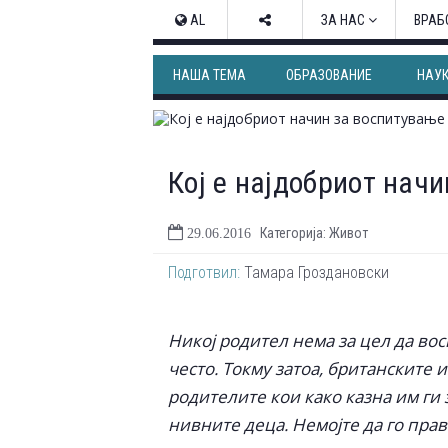
AL
ЗА НАС
ВРАБ
НАША ТЕМА
ОБРАЗОВАНИЕ
НАУ
Кој е најдобриот нач
Категорија: Живот
29.06.2016
Подготвил:
Тамара Гроздановски
Никој родител нема за цел да вос
често. Токму затоа, британските
родителите кои како казна им ги
нивните деца. Немојте да го пра