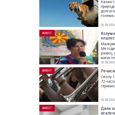
Казахст
природн
долгого
голема 
05.08.2026
Колумна
ЖИВОТ
општес
Малкуми
Методиј
развој,
магисте
05.08.2026
Речиси
ЖИВОТ
Околу 1
72-часо
германс
05.08.2026
Дали к
ЖИВОТ
исклуч