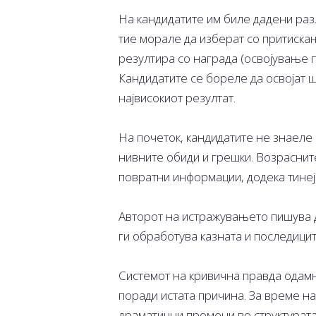
На кандидатите им биле дадени раз
тие морале да изберат со притиска
резултира со награда (освојување п
Кандидатите се бореле да освојат 
највисокиот резултат.
На почеток, кандидатите не знаеле 
нивните обиди и грешки. Возраснит
повратни информации, додека тинеј
Авторот на истражувањето пишува д
ги обработува казната и последицит
Системот на кривична правда одамн
поради истата причина. За време н
драматични промени во структурата 