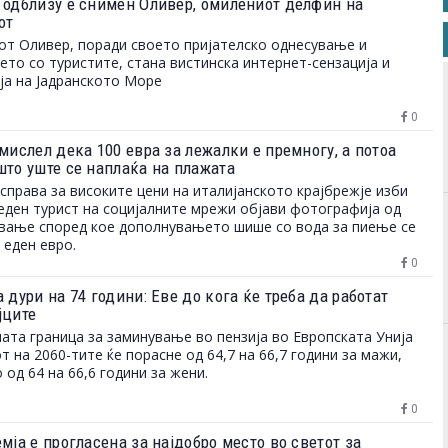
 одблизу е снимен Оливер, омилениот делфин на
МАЏЕВСКА
от
т Оливер, поради своето пријателско однесување и
то со туристите, стана вистинска интернет-сензација и
ја на Јадранското Море
0
мислел дека 100 евра за лежалки е премногу, а потоа
што уште се наплаќа на плажата
справа за високите цени на италијанското крајбрежје изби
еден турист на социјалните мрежи објави фотографија од
вање според кое дополнувањето шише со вода за пиење се
 еден евро.
0
 дури на 74 години: Еве до кога ќе треба да работат
јците
ата граница за заминување во пензија во Европската Унија
от на 2060-тите ќе порасне од 64,7 на 66,7 години за мажи,
 од 64 на 66,6 години за жени.
0
мја е прогласена за најдобро место во светот за