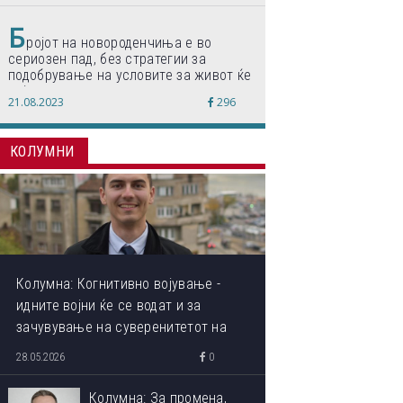
Б
ројот на новороденчиња е во
сериозен пад, без стратегии за
подобрување на условите за живот ќе
дојде до затворање на училишта,
21.08.2023
296
предупредуваат експертите
КОЛУМНИ
Колумна: Когнитивно војување -
идните војни ќе се водат и за
зачувување на суверенитетот на
сопствениот ум
28.05.2026
0
Колумна: За промена,