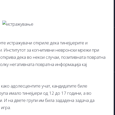
ките истражувачи откриле дека тинејџерите и
и. Институтот за когнитивни невронски мрежи при
открива дека во некои случаи, позитивната повратна
олку негативната повратна информација кај
а како адолесцентите учат, кандидатите биле
рупа имало тинејџери од 12 до 17 години, а во
и. И на двете групи им била зададена задача да
 игра.