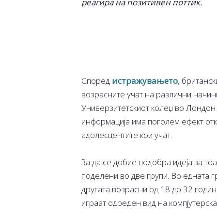
реагира на позитивен поттик.
Според
истражувањето
, британс
возрасните учат на различни начин
Универзитетскиот колеџ во Лондон 
информација има поголем ефект отк
адолесцентите кои учат.
За да се добие подобра идеја за то
поделени во две групи. Во едната г
другата возрасни од 18 до 32 годин
играат одреден вид на компјутерска