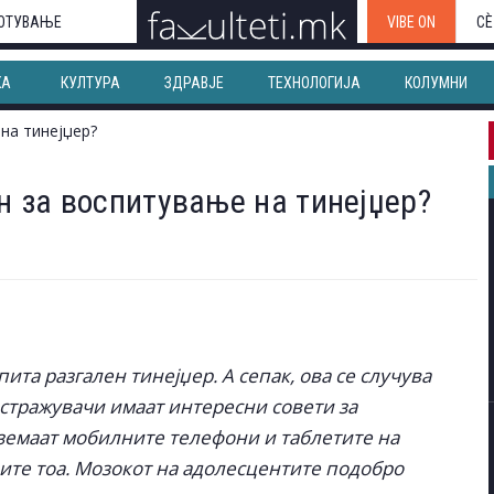
ОТУВАЊЕ
VIBE ON
СЀ
КА
КУЛТУРА
ЗДРАВЈЕ
ТЕХНОЛОГИЈА
КОЛУМНИ
ин за воспитување на тинејџер?
пита разгален тинејџер. А сепак, ова се случува
 истражувачи имаат интересни совети за
 земаат мобилните телефони и таблетите на
вите тоа. Мозокот на адолесцентите подобро