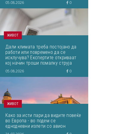
05.08.2026
0
ЖИВОТ
Дали климата треба постојано да
работи или повремено да се
исклучува? Експертите откриваат
кој начин троши помалку струја
05.08.2026
0
ЖИВОТ
Како за исти пари да видите повеќе
во Европа - во подем се
еднодневни излети со авион