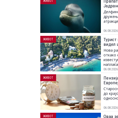
Првпат
ЖИВОТ
Јадран
Делфино
дружење
атракци
06.08.2026
Турист 
ЖИВОТ
видел 
Нова ра
откако 
известу
наплаќа
06.08.2026
Пензија
ЖИВОТ
Европе
Старосн
до крај
односно
06.08.2026
Оваа зе
ЖИВОТ