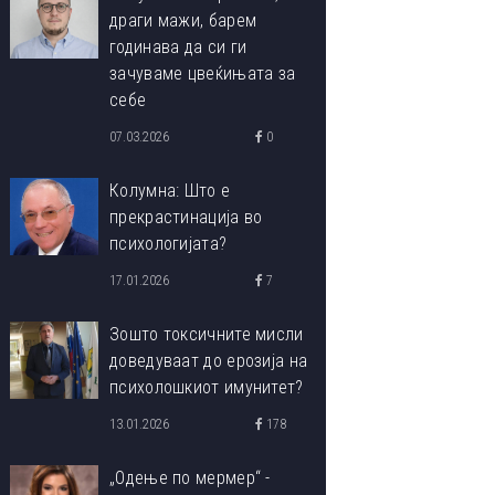
драги мажи, барем
годинава да си ги
зачуваме цвеќињата за
себе
07.03.2026
0
Колумна: Што е
прекрастинација во
психологијата?
17.01.2026
7
Зошто токсичните мисли
доведуваат до ерозија на
психолошкиот имунитет?
13.01.2026
178
„Одење по мермер“ -