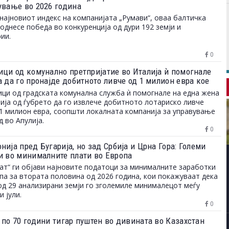
ување во 2026 година
најновиот индекс на компанијата „Румави“, оваа балтичка
однесе победа во конкуренција од дури 192 земји и
ии.
0
ици од комунално претпријатие во Италија ѝ помогнале
а да го пронајде добитното ливче од 1 милион евра кое
ло на депонија
ци од градската комунална служба ѝ помогнале на една жена
ија од ѓубрето да го извлече добитното лотариско ливче
1 милион евра, соопшти локалната компанија за управување
д во Апулија.
0
ија пред Бугарија, но зад Србија и Црна Гора: Големи
и во минималните плати во Европа
ат“ ги објави најновите податоци за минималните заработки
па за втората половина од 2026 година, кои покажуваат дека
од 29 анализирани земји го зголемиле минималецот меѓу
и јули.
0
 по 70 години тигар пуштен во дивината во Казахстан