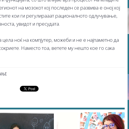
ионот на мозокот кој последен се развива е оној кој
стите кои ги регулирааат рационалното одлучување,
оста, увидот и пресудата.
а цела ноќ на компјутер, можеби и не е најпаметно да
сокриете. Наместо тоа, ветете му нешто кое го сака
АЊЕ