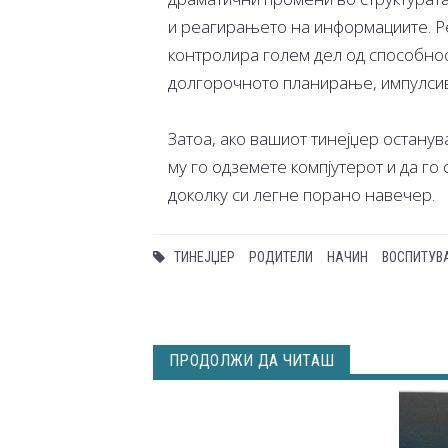
и реагирањето на информациите. Рег
контролира голем дел од способно
долгорочното планирање, импулсивн
Затоа, ако вашиот тинејџер останув
му го одземете компјутерот и да го 
доколку си легне порано навечер.
ТИНЕЈЏЕР
РОДИТЕЛИ
НАЧИН
ВОСПИТУВ
ПРОДОЛЖИ ДА ЧИТАШ