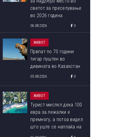
за најдобро место во
светот за преселување
во 2026 година
06.08.2026
0
ЖИВОТ
Првпат по 70 години
тигар пуштен во
дивината во Казахстан
05.08.2026
0
ЖИВОТ
Турист мислел дека 100
евра за лежалки е
премногу, а потоа видел
што уште се наплаќа на
плажата