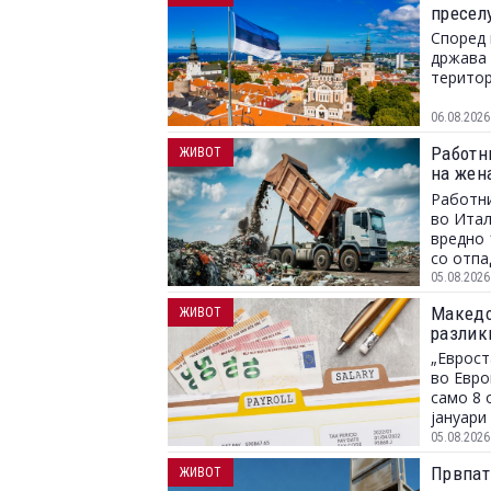
пресел
Според 
држава 
територ
06.08.2026
Работн
ЖИВОТ
на жен
заврши
Работни
во Итал
вредно 
со отпа
05.08.2026
Македон
ЖИВОТ
разлик
„Еврост
во Евро
само 8 
јануари 
05.08.2026
Првпат
ЖИВОТ