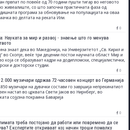
ан првпат по повеќе од 70 години пушти тигар во неговото
о живеалиште, со што започна практичната фаза од
дишната програма за обновување на популацијата на оваа
мачка во делтата на реката Или.
0
: Науката за мир и развој - знаење што го менува
твото
на знаат дека во Македонија, на Универзитетот „Св. Кирил и
“ во Скопје, веќе три децении постои научната област Мир и
 во која се образуваат кадри на додипломски, специјалистички,
рски и докторски студии.
0
 2.000 музичари одржаа 72-часовен концерт во Германија
.850 музичари на дувачки состави го завршија непрекинатиот
вен настап во црквата Свети Јаков во Нирнберг, во
ката сојузна покраина Баварија
0
лимата треба постојано да работи или повремено да се
ува? Експертите откриваат кој начин троши помалку