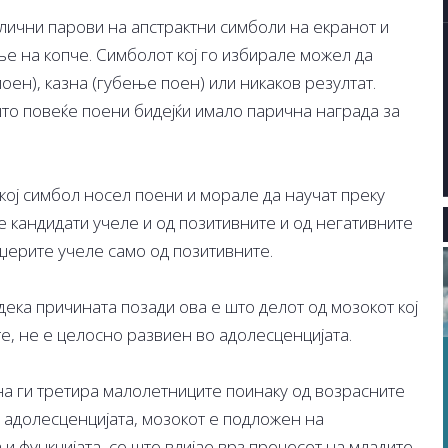
лични парови на апстрактни симболи на екранот и
ње на копче. Симболот кој го избирале можел да
оен), казна (губење поен) или никаков резултат.
што повеќе поени бидејќи имало парична награда за
кој симбол носел поени и морале да научат преку
е кандидати учеле и од позитивните и од негативните
џерите учеле само од позитивните.
ека причината позади ова е што делот од мозокот кој
е, не е целосно развиен во адолесценцијата.
а ги третира малолетниците поинаку од возрасните
а адолесценцијата, мозокот е подложен на
и функцијата, со што влијае врз процесот на младите