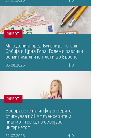
31.07.2026
0
ЖИВОТ
Македонија пред Бугарија, но зад
Србија и Црна Гора: Големи разлики
во минималните плати во Европа
05.08.2026
0
ЖИВОТ
Заборавете на инфлуенсерите,
стигнуваат ИНАфлуенсерите и
нивниот тренд го освојува
интернетот
31.07.2026
0