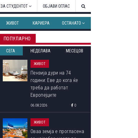
 ЗА СТУДЕНТОТ
ОБЈАВИ ОГЛАС
ЖИВОТ
КАРИЕРА
ОСТАНАТО
ПОПУЛАРНО
СЕГА
НЕДЕЛАВА
МЕСЕЦОВ
ЖИВОТ
Пензија дури на 74
години: Еве до кога ќе
треба да работат
Европејците
06.08.2026
0
ЖИВОТ
Оваа земја е прогласена