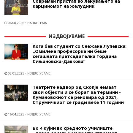
Современ пристап во лекувањето на
карциномот на желудник
06.08.2026
НАША ТЕМА
ИЗДВОЈУВАМЕ
Кога бев студент со Снежана Лупевска:
„Омилена професорка ни беше
сегашната претседателка Гордана
Сиљановска-Давкова“
02.05.2025
ИЗДВОЈУВАМЕ
Театрите надвор од Скопје немаат
свои објекти и се борат за термини -
Кумановскиот се реновира од 2021,
Струмичкиот се гради веќе 11 години
16.04.2025
ИЗДВОЈУВАМЕ
Во 4 кујни во средното училиште
„Лазар Танев“ учениците спремаат