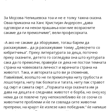
За Мојсова-Чепишевска тоа и не е толку тажна сказна.
Оваа приказна на Ханс Кристијан Андерсен „дава
одговори и на некои прашања кои ние возрасните
сакаме да ги премолчиме“, вели професорката.
-А ако не сакаме да зборуваме, тогаш барем да
раскажуваме... да ја раскажуваме токму „Девојчето со
кибритчиња“. Преку литературата за деца, поточно
преку сказните, детето го согледува она што културата
сака да го премолчи, правејќи се дека не постои темната
страна на човековата личност и мрачната страна на
животот. Така, и авторката што ви ја споменав,
Павиќевиќ, воопшто не ги премолчува ниту грубоста и
лошотијата, ниту пак болката и тагата, ниту пак стравот
од смрт и самата смрт. „Пораката која сказната им ја
дава на децата е следнава: животот е борба, но оној кој
нема да се повлече туку непоколебливо ќе се соочи со
животните проблеми и ќе ги совлада сите животни
препреки, на крајот ќе излезе како победник.“ ќе напише