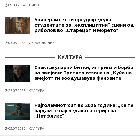
09.03.2024
ЖИВОТ
Универзитет ги предупредува
студентите за „експлицитни“ сцени од
риболов во „Старецот и морето“
03.03.2022
ОБРАЗОВАНИЕ
КУЛТУРА
Спектакуларни битки, интриги и борба
на змејови: Третата сезона на „Куќа на
змејот“ ги воодушевува фановите
26.07.2026
КУЛТУРА
Најголемиот хит во 2026 година: „Ќе те
најдам“ е најгледаната серија на
„Нетфликс“
03.07.2026
КУЛТУРА