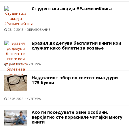
Студентска акција #РазмениКнига
03.10.2018
ОБРАЗОВАНИЕ
Бразил доделува бесплатни книги кои
служат како билети за возење
08.01.2016
КУЛТУРА
Најдолгиот збор во светот има дури
175 букви
06.03.2022
КУЛТУРА
Ако ги поседувате овие особини,
веројатно сте пораснале читајќи многу
книги