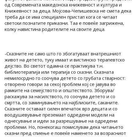
од Современата македонска книжевност и култура и
Книжевност за деца. Мојсова-Чепишевска не смета дека
треба да се има специјален пристап кога се читаат
светски познатите приказни. Таа е повеќе загрижена,
колку навистина родителите на своите деца.
-Сказните не само што го збогатуваат внатрешниот
живот на детето, туку имаат и вистинско терапевтско
дејство. Во светот одамна се практикува т.н.
библиотерапија или терапија со сказни. Сказната
немилосрдно го соочува детето со грубата стварност:
отворено говори за секој проблем кој се јавува во
рамките на семејството и општеството. Зборува/
раскажува за насилството, го соочува детето и со
смртта, со заминувањето на најблиските, саканите.
Сказните оставаат силен впечаток врз децата и со
воодушевување преземаат одредени модели на
однесување и идеи за разрешување на одредени
проблеми. Но, понекогаш помислувам дека читањето
сказни пред спиење е повеќе наменето за возрасниот