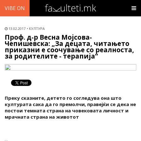
VIBE ON
13.02.2017
КУЛТУРА
Проф. д-р Весна Мојсова-
Чепишевска: „За децата, читањето
приказни е соочување со реалноста,
за родителите - терапија“
Преку сказните, детето го согледува она што
културата сака да го премолчи, правејќи се дека не
постои темната страна на човековата личност и
мрачната страна на животот