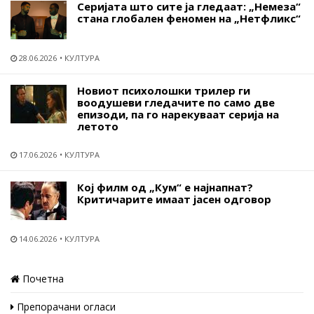
Серијата што сите ја гледаат: „Немеза“
стана глобален феномен на „Нетфликс“
28.06.2026
КУЛТУРА
Новиот психолошки трилер ги
воодушеви гледачите по само две
епизоди, па го нарекуваат серија на
летото
17.06.2026
КУЛТУРА
Кој филм од „Кум“ е најнапнат?
Критичарите имаат јасен одговор
14.06.2026
КУЛТУРА
Почетна
Препорачани огласи