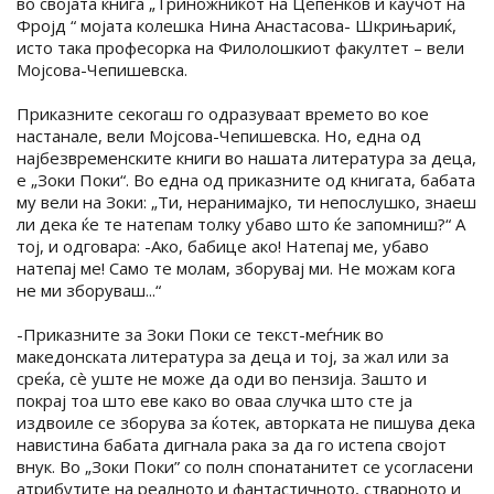
во својата книга „Триножникот на Цепенков и каучот на
Фројд “ мојата колешка Нина Анастасова- Шкрињариќ,
исто така професорка на Филолошкиот факултет – вели
Мојсова-Чепишевска.
Приказните секогаш го одразуваат времето во кое
настанале, вели Мојсова-Чепишевска. Но, една од
најбезвременските книги во нашата литература за деца,
е „Зоки Поки“. Во една од приказните од книгата, бабата
му вели на Зоки: „Ти, неранимајко, ти непослушко, знаеш
ли дека ќе те натепам толку убаво што ќе запомниш?“ А
тој, и одговара: -Ако, бабице ако! Натепај ме, убаво
натепај ме! Само те молам, зборувај ми. Не можам кога
не ми зборуваш...“
-Приказните за Зоки Поки се текст-меѓник во
македонската литература за деца и тој, за жал или за
среќа, сè уште не може да оди во пензија. Зашто и
покрај тоа што еве како во оваа случка што сте ја
издвоиле се зборува за ќотек, авторката не пишува дека
навистина бабата дигнала рака за да го истепа својот
внук. Во „Зоки Поки” со полн спонатанитет се усогласени
атрибутите на реалното и фантастичното, стварното и