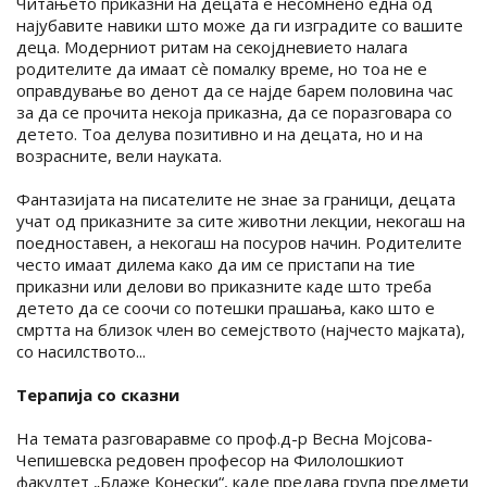
Читањето приказни на децата е несомнено една од
најубавите навики што може да ги изградите со вашите
деца. Модерниот ритам на секојдневието налага
родителите да имаат сѐ помалку време, но тоа не е
оправдување во денот да се најде барем половина час
за да се прочита некоја приказна, да се поразговара со
детето. Тоа делува позитивно и на децата, но и на
возрасните, вели науката.
Фантазијата на писателите не знае за граници, децата
учат од приказните за сите животни лекции, некогаш на
поедноставен, а некогаш на посуров начин. Родителите
често имаат дилема како да им се пристапи на тие
приказни или делови во приказните каде што треба
детето да се соочи со потешки прашања, како што е
смртта на близок член во семејството (најчесто мајката),
со насилството...
Терапија со сказни
На темата разговаравме со проф.д-р Весна Мојсова-
Чепишевска редовен професор на Филолошкиот
факултет „Блаже Конески“, каде предава група предмети