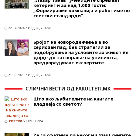
кетеринг и за над 1.000 гости:
„Формиравме компанија и работиме по
светски стандарди“
22.04.2024
ИЗДВОЈУВАМЕ
Бројот на новороденчиња е во
сериозен пад, без стратегии за
подобрување на условите за живот ќе
дојде до затворање на училишта,
предупредуваат експертите
21.08.2023
ИЗДВОЈУВАМЕ
СЛИЧНИ ВЕСТИ ОД FAKULTETI.MK
Што ако љубителите на книгите
владееја со светот?
31.10.2015
КУЛТУРА
Ќе ги сфатиме ли некогаш (пак) книгите