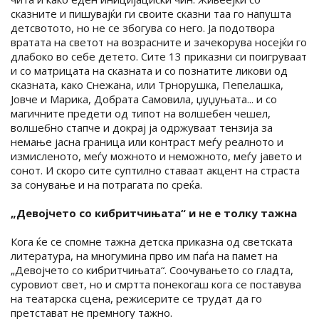
сказните и пишувајќи ги своите сказни таа го напушта
детсвотото, но не се збогува со него. Ја подотвора
вратата на светот на возрасните и зачекорува носејќи го
длабоко во себе детето. Сите 13 приказни си поигруваат
и со матрицата на сказната и со познатите ликови од
сказната, како Снежана, или Трнорушка, Пепелашка,
Јовче и Марика, Добрата Самовила, џуџуњата... и со
магичните предети од типот на волшебен чешел,
волшебно стапче и докрај ја одржуваат тензија за
немање јасна граница или контраст меѓу реалното и
измисленото, меѓу можното и неможното, меѓу јавето и
сонот. И скоро сите суптилно ставаат акцент на страста
за сонување и на потрагата по среќа.
„Девојчето со кибритчињата“ и не е толку тажна
Кога ќе се спомне тажна детска приказна од светската
литература, на многумина прво им паѓа на памет на
„Девојчето со кибритчињата“. Соочувањето со гладта,
суровиот свет, но и смртта понекогаш кога се поставува
на театарска сцена, режисерите се трудат да го
претстават не премногу тажно.