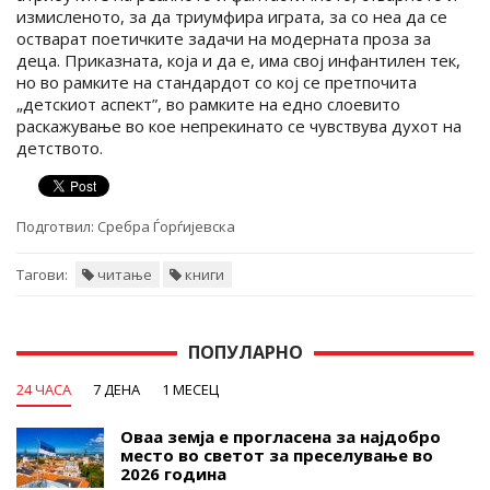
измисленото, за да триумфира играта, за со неа да се
остварат поетичките задачи на модерната проза за
деца. Приказната, која и да е, има свој инфантилен тек,
но во рамките на стандардот со кој се претпочита
„детскиот аспект”, во рамките на едно слоевито
раскажување во кое непрекинато се чувствува духот на
детството.
Подготвил:
Сребра Ѓорѓијевска
Тагови:
читање
книги
ПОПУЛАРНО
24 ЧАСА
7 ДЕНА
1 МЕСЕЦ
Оваа земја е прогласена за најдобро
место во светот за преселување во
2026 година