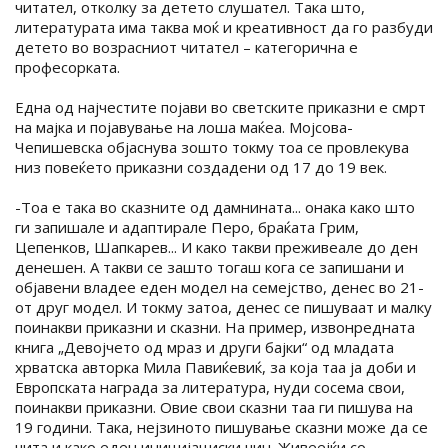
читател, отколку за детето слушател. Така што,
литературата има таква моќ и креативност да го разбуди
детето во возрасниот читател – категорична е
професорката.
Една од најчестите појави во светските приказни е смрт
на мајка и појавување на лоша маќеа. Мојсова-
Чепишевска објаснува зошто токму тоа се провлекува
низ повеќето приказни создадени од 17 до 19 век.
-Тоа е така во сказните од дамнината... онака како што
ги запишале и адаптирале Перо, браќата Грим,
Цепенков, Шапкарев... И како такви преживеале до ден
денешен. А такви се зашто тогаш кога се запишани и
објавени владее еден модел на семејство, денес во 21-
от друг модел. И токму затоа, денес се пишуваат и малку
поинакви приказни и сказни. На пример, извонредната
книга „Девојчето од мраз и други бајки“ од младата
хрватска авторка Мила Павиќевиќ, за која таа ја доби и
Европската награда за литература, нуди сосема свои,
поинакви приказни. Овие свои сказни таа ги пишува на
19 години. Така, нејзиното пишување сказни може да се
чита и како еден иницијациски чин. Живеејќи со