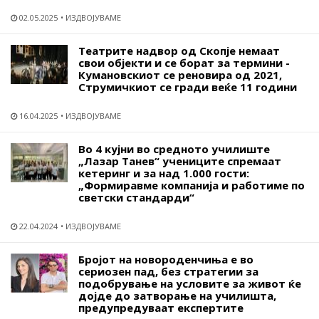
02.05.2025
ИЗДВОЈУВАМЕ
Театрите надвор од Скопје немаат
свои објекти и се борат за термини -
Кумановскиот се реновира од 2021,
Струмичкиот се гради веќе 11 години
16.04.2025
ИЗДВОЈУВАМЕ
Во 4 кујни во средното училиште
„Лазар Танев“ учениците спремаат
кетеринг и за над 1.000 гости:
„Формиравме компанија и работиме по
светски стандарди“
22.04.2024
ИЗДВОЈУВАМЕ
Бројот на новороденчиња е во
сериозен пад, без стратегии за
подобрување на условите за живот ќе
дојде до затворање на училишта,
предупредуваат експертите