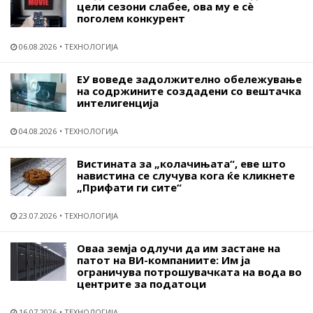
цели сезони слабее, ова му е сѐ
поголем конкурент
06.08.2026
ТЕХНОЛОГИЈА
ЕУ воведе задолжително обележување
на содржините создадени со вештачка
интелигенција
04.08.2026
ТЕХНОЛОГИЈА
Вистината за „колачињата“, еве што
навистина се случува кога ќе кликнете
„Прифати ги сите“
23.07.2026
ТЕХНОЛОГИЈА
Оваа земја одлучи да им застане на
патот на ВИ-компаниите: Им ја
ограничува потрошувачката на вода во
центрите за податоци
16.07.2026
ТЕХНОЛОГИЈА