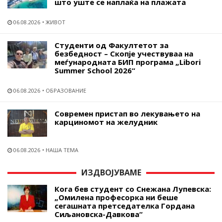
што уште се наплаќа на плажата
06.08.2026
ЖИВОТ
Студенти од Факултетот за
безбедност – Скопје учествуваа на
меѓународната БИП програма „Libori
Summer School 2026“
06.08.2026
ОБРАЗОВАНИЕ
Современ пристап во лекувањето на
карциномот на желудник
06.08.2026
НАША ТЕМА
ИЗДВОЈУВАМЕ
Кога бев студент со Снежана Лупевска:
„Омилена професорка ни беше
сегашната претседателка Гордана
Сиљановска-Давкова“