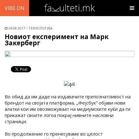
VIBE ON
24.08.2017
ТЕХНОЛОГИЈА
Новиот експеримент на Марк
Закерберг
Во обид да им даде на издавачите препознатливост на
брендот на својата платформа, „Фејсбук“ објави нови
алатки кои им овозможуваат на медиумските куќи да ги
прикажат своите логоа покрај нивните насловни
страници.
Во продолжение го пренесуваме во целост