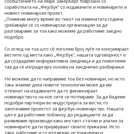
соопштението на Марк Закерберг поврзано со
соработката на „Фејсбук“ со издавачите и новинарите и
новиот новинарски проект.
„Поминав многу време во текот на изминатата година
среќавајќи се со новинарски организации за да
разговараме за тоа како можеме да работиме заедно
подобро.
Со оглед на тоа што сè поголем број луѓе ги консумираат
вестите од места како „Фејсбук“, нашата одговорност е
да создадеме информативна заедница и да помогнеме
таа да се изгради врз основа на заедничко разбирање.
Не можеме да го направиме тоа без новинари, но исто
така знаеме дека новите технологии може да им
отежнат на издавачите да го финансираат
новинарството на кое сите се потпираме. За да бидеме
подобри партнери во индустријата за вести, го
започнавме проектот за фејсбук-новинарство. Нашата
цел е да работиме поблиску до редакциите за да
развиваме производи како инстант-статии и алатки за
новинарите да ги пријавуваат своите приказни. Исто
така, работиме и со издавачи, истражувачи и