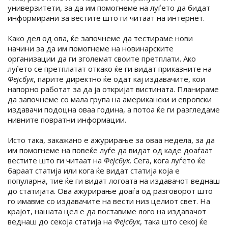
универзитети, за да им помогнеме на луѓето да бидат
информирани за вестите што ги читаат на интернет.
Како дел од ова, ќе започнеме да тестираме нови
начини за да им помогнеме на новинарските
организации да ги зголемат своите претплати. Ако
луѓето се претплатат откако ќе ги видат приказните на
Фејсбук
, парите директно ќе одат кај издавачите, кои
напорно работат за да ја откријат вистината. Планираме
да започнеме со мала група на американски и европски
издавачи подоцна оваа година, а потоа ќе ги разгледаме
нивните повратни информации.
Исто така, закажано е ажурирање за оваа недела, за да
им помогнеме на повеќе луѓе да видат од каде доаѓаат
вестите што ги читаат на
Фејсбук
. Сега, кога луѓето ќе
бараат статија или кога ќе видат статија која е
популарна, тие ќе ги видат логоата на издавачот веднаш
до статијата. Ова ажурирање доаѓа од разговорот што
го имавме со издавачите на вести низ целиот свет. На
крајот, нашата цел е да поставиме лого на издавачот
веднаш до секоја статија на
Фејсбук
, така што секој ќе