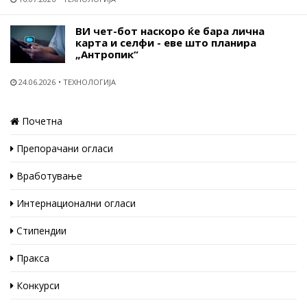
ВИ чет-бот наскоро ќе бара лична
карта и селфи - еве што планира
„Антропик“
24.06.2026
ТЕХНОЛОГИЈА
Почетна
Препорачани огласи
Вработување
Интернационални огласи
Стипендии
Пракса
Конкурси