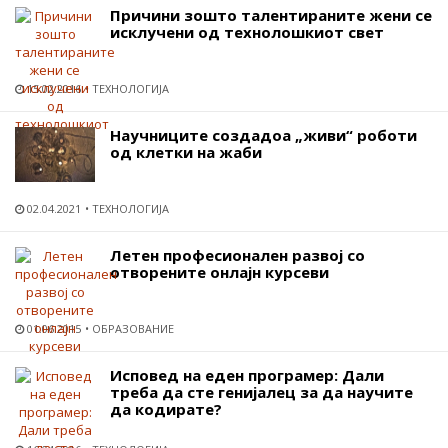
Причини зошто талентираните жени се
исклучени од технолошкиот свет
15.02.2016
ТЕХНОЛОГИЈА
Научниците создадоа „живи“ роботи
од клетки на жаби
02.04.2021
ТЕХНОЛОГИЈА
Летен професионален развој со
отворените онлајн курсеви
01.06.2015
ОБРАЗОВАНИЕ
Исповед на еден програмер: Дали
треба да сте генијалец за да научите
да кодирате?