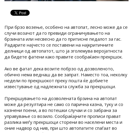
При брзо возење, особено на автопат, лесно може да се
случи возачот да го превиди ограничувањето на
брзината или несвесно да го притисне педалот за гас.
Радарите најчесто се поставени на најкритичните
делници од автопатот, што ја зголемува веројатноста
да бидете фатени како правите сообраќаен прекршок.
Ако ве фатат дека возите побрзо од дозволеното,
обично нема веднаш да ве запрат. Наместо тоа, неколку
недели по прекршокот преку пошта ќе добиете
известување од надлежната служба за прекршоци.
Прекршувањето на дозволената брзина на автопат
може да резултира не само со парична казна, туку и со
казнени поени, а во потешки случаи и со забрана за
управување со возило. Сообраќајните прописи прават
разлика меѓу прекршоци сторени во населени места и
оние надвор од нив, при што автопатите спаѓаат во