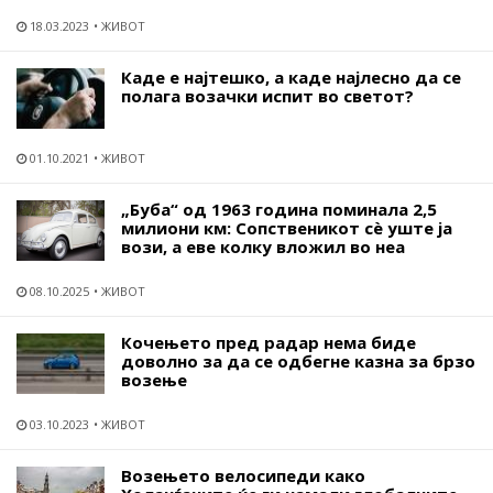
18.03.2023
ЖИВОТ
Каде е најтешко, а каде најлесно да се
полага возачки испит во светот?
01.10.2021
ЖИВОТ
„Буба“ од 1963 година поминала 2,5
милиони км: Сопственикот сѐ уште ја
вози, а еве колку вложил во неа
08.10.2025
ЖИВОТ
Кочењето пред радар нема биде
доволно за да се одбегне казна за брзо
возење
03.10.2023
ЖИВОТ
Возењето велосипеди како