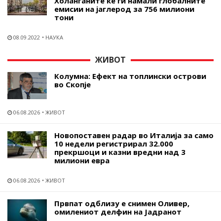
Холанѓаните ќе ги намали глобалните
емисии на јаглерод за 756 милиони
тони
08.09.2022
НАУКА
ЖИВОТ
Колумна: Ефект на топлински острови
во Скопје
06.08.2026
ЖИВОТ
Новопоставен радар во Италија за само
10 недели регистрирал 32.000
прекршоци и казни вредни над 3
милиони евра
06.08.2026
ЖИВОТ
Првпат одблизу е снимен Оливер,
омилениот делфин на Јадранот