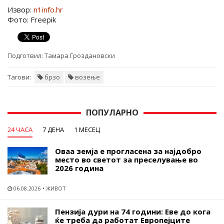
Извор:
n1info.hr
Фото: Freepik
Подготвил:
Тамара Гроздановски
Тагови:
брзо
возење
ПОПУЛАРНО
24 ЧАСА
7 ДЕНА
1 МЕСЕЦ
Оваа земја е прогласена за најдобро
место во светот за преселување во
2026 година
06.08.2026
ЖИВОТ
Пензија дури на 74 години: Еве до кога
ќе треба да работат Европејците