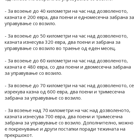
- За возење до 40 километри на час над дозволеното,
казната е 200 евра, два поени и едномесечна забрана за
управување со возило.
- За возење до 50 километри на час над дозволеното,
казната изнесува 320 евра, два поени и забрана за
управување со возило во траење од еден месец.
- За возење до 60 километри на час над дозволеното,
казната е 480 евра, со два поени и двомесечна забрана
за управување со возило.
- За возење до 70 километри на час над дозволеното, се
изрекува казна од 600 евра, два поени и тримесечна
забрана за управување со возило.
- За возење над 70 километри на час над дозволеното,
казната изнесува 700 евра, два поени и тримесечна
забрана за управување со возило. Дополнително, можно
е покренување и други постапки поради тежината на
прекршокот.