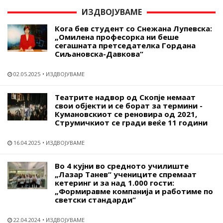
ИЗДВОЈУВАМЕ
Кога бев студент со Снежана Лупевска:
„Омилена професорка ни беше
сегашната претседателка Гордана
Сиљановска-Давкова“
02.05.2025
ИЗДВОЈУВАМЕ
Театрите надвор од Скопје немаат
свои објекти и се борат за термини -
Кумановскиот се реновира од 2021,
Струмичкиот се гради веќе 11 години
16.04.2025
ИЗДВОЈУВАМЕ
Во 4 кујни во средното училиште
„Лазар Танев“ учениците спремаат
кетеринг и за над 1.000 гости:
„Формиравме компанија и работиме по
светски стандарди“
22.04.2024
ИЗДВОЈУВАМЕ