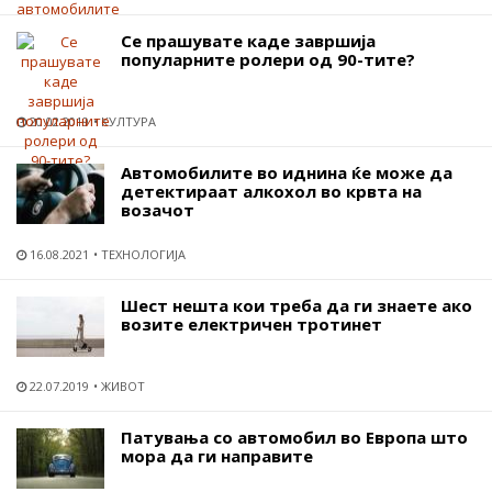
Се прашувате каде завршија
популарните ролери од 90-тите?
20.02.2019
КУЛТУРА
Автомобилите во иднина ќе може да
детектираат алкохол во крвта на
возачот
16.08.2021
ТЕХНОЛОГИЈА
Шест нешта кои треба да ги знаете ако
возите електричен тротинет
22.07.2019
ЖИВОТ
Патувања со автомобил во Европа што
мора да ги направите