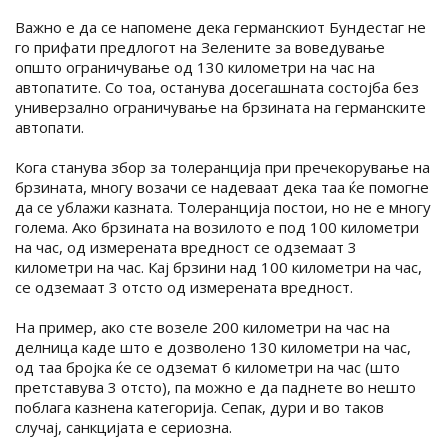
Важно е да се напомене дека германскиот Бундестаг не
го прифати предлогот на Зелените за воведување
општо ограничување од 130 километри на час на
автопатите. Со тоа, останува досегашната состојба без
универзално ограничување на брзината на германските
автопати.
Кога станува збор за толеранција при пречекорување на
брзината, многу возачи се надеваат дека таа ќе помогне
да се ублажи казната. Толеранција постои, но не е многу
голема. Ако брзината на возилото е под 100 километри
на час, од измерената вредност се одземаат 3
километри на час. Кај брзини над 100 километри на час,
се одземаат 3 отсто од измерената вредност.
На пример, ако сте возеле 200 километри на час на
делница каде што е дозволено 130 километри на час,
од таа бројка ќе се одземат 6 километри на час (што
претставува 3 отсто), па можно е да паднете во нешто
поблага казнена категорија. Сепак, дури и во таков
случај, санкцијата е сериозна.