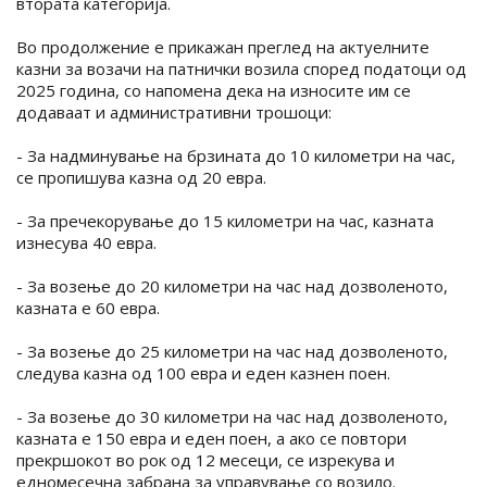
втората категорија.
Во продолжение е прикажан преглед на актуелните
казни за возачи на патнички возила според податоци од
2025 година, со напомена дека на износите им се
додаваат и административни трошоци:
- За надминување на брзината до 10 километри на час,
се пропишува казна од 20 евра.
- За пречекорување до 15 километри на час, казната
изнесува 40 евра.
- За возење до 20 километри на час над дозволеното,
казната е 60 евра.
- За возење до 25 километри на час над дозволеното,
следува казна од 100 евра и еден казнен поен.
- За возење до 30 километри на час над дозволеното,
казната е 150 евра и еден поен, а ако се повтори
прекршокот во рок од 12 месеци, се изрекува и
едномесечна забрана за управување со возило.