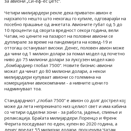
за авиони „Си-еф-ес џетс“.
Четири милијардери рекле дека приватен авион е
најскапото нешто што некогаш го купиле, одговарајќи на
посебно прашање од анкетата. Авионите губат од 5 до
10 проценти од својата вредност секоја година, вели
Чатам, но цените на пазарот на половни авиони се
дуплирале за време на пандемијата на ковид-19 и
оттогаш остануваат високи. Денес, половен авион може
да чини од 1 милион долари за помал модел од почетно
ниво до 75 милиони долари за луксузен модел како
„бомбардиер глобал 7500“. Новите бизнис-авиони
можат да чинат до 80 милиони долари, а некои
милијардери купуваат авиони со големина на
комерцијални авиокомпании - а нивните цени го
надминуваат тоа.
Стандардниот „глобал 7500“ е авион со долг дострел кој
може да лета непрекинато низ целиот свет и има кабина
со четири одделни зони - за работа, јадење, спиење и
релаксација. Браќата милијардери Лоренцо и Френк
Ферита поседуваат по еден, купен во 2020 година, а
денес вредат 55 милиони долари, проценува Чатам.