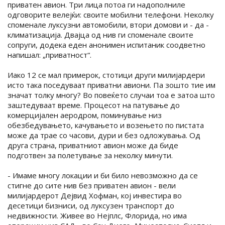
приватен авион. Три лица потоа ги надополниле
одговорите велејќи: своите мобилни телефони. Неколку
споменале луксузни автомобили, втори домови и - да -
климатизација. Двајца од нив ги споменале своите
сопруги, додека еден анонимен испитаник соодветно
напишал: „приватност“.
Иако 12 се мал примерок, стотици други милијардери
исто така поседуваат приватни авиони. Па зошто тие им
значат толку многу? Во повеќето случаи тоа е затоа што
заштедуваат време. Процесот на патување до
комерцијален аеродром, поминување низ
обезбедувањето, качувањето и возењето по пистата
може да трае со часови, дури и без одложувања. Од
друга страна, приватниот авион може да биде
подготвен за полетување за неколку минути.
- Имаме многу локации и би било невозможно да се
стигне до сите нив без приватен авион - вели
милијардерот Дејвид Хофман, кој инвестира во
десетици бизниси, од луксузен транспорт до
недвижности. Живее во Нејплс, Флорида, но има