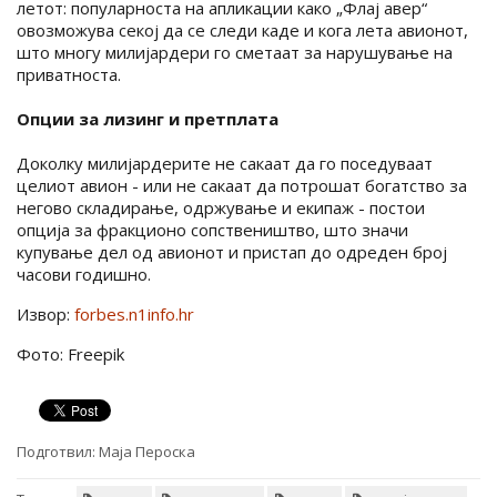
летот: популарноста на апликации како „Флај авер“
овозможува секој да се следи каде и кога лета авионот,
што многу милијардери го сметаат за нарушување на
приватноста.
Опции за лизинг и претплата
Доколку милијардерите не сакаат да го поседуваат
целиот авион - или не сакаат да потрошат богатство за
негово складирање, одржување и екипаж - постои
опција за фракционо сопствеништво, што значи
купување дел од авионот и пристап до одреден број
часови годишно.
Извор:
forbes.n1info.hr
Фото: Freepik
Подготвил:
Маја Пероска