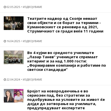
02.05.2025
ИЗДВОЈУВАМЕ
Театрите надвор од Скопје немаат
свои објекти и се борат за термини -
Кумановскиот се реновира од 2021,
Струмичкиот се гради веќе 11 години
16.04.2025
ИЗДВОЈУВАМЕ
Во 4 кујни во средното училиште
„Лазар Танев“ учениците спремаат
кетеринг и за над 1.000 гости:
„Формиравме компанија и работиме по
светски стандарди“
22.04.2024
ИЗДВОЈУВАМЕ
Бројот на новороденчиња е во
сериозен пад, без стратегии за
подобрување на условите за живот ќе
дојде до затворање на училишта,
предупредуваат експертите