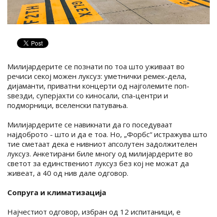
Милијардерите се познати по тоа што уживаат во
речиси секој можен луксуз: уметнички ремек-дела,
дијаманти, приватни концерти од најголемите поп-
ѕвезди, суперјахти со киносали, спа-центри и
подморници, вселенски патувања.
Милијардерите се навикнати да го поседуваат
најдоброто - што и да е тоа. Но, „Форбс“ истражува што
тие сметаат дека е нивниот апсолутен задолжителен
луксуз. Анкетирани биле многу од милијардерите во
светот за единствениот луксуз без кој не можат да
живеат, а 40 од нив дале одговор.
Сопруга и климатизација
Најчестиот одговор, избран од 12 испитаници, е