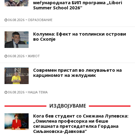
меѓународната БИП програма „Libori
Summer School 2026“
06.08.2026
ОБРАЗОВАНИЕ
Колумна: Ефект на топлински острови
во Скопје
06.08.2026
ЖИВОТ
Современ пристап во лекувањето на
карциномот на желудник
06.08.2026
НАША ТЕМА
ИЗДВОЈУВАМЕ
Кога бев студент со Снежана Лупевска:
„Омилена професорка ни беше
сегашната претседателка Гордана
Сиљановска-Давкова“