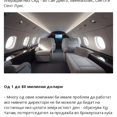
операции низ САД - во Сан Диего, Минеаполис, Сиетл и
Сент Луис.
Од 1 до 80 милиони долари
- Многу од овие компании би имале проблем да работат
ако нивните директори не би можеле да бидат на
состаноци низ целата земја истиот ден - објаснува Хју
Чатам, потпретседател за продажба во брокерската куќа