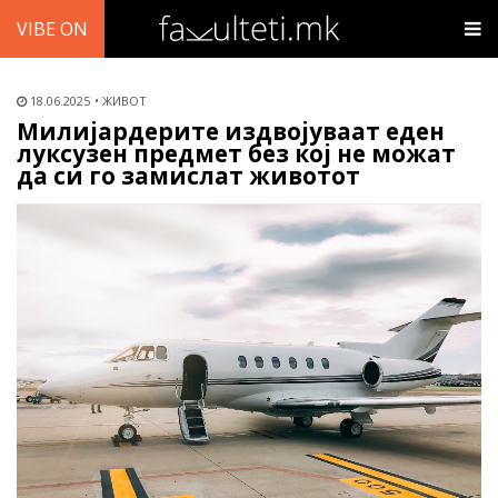
VIBE ON
18.06.2025
ЖИВОТ
Милијардерите издвојуваат еден
луксузен предмет без кој не можат
да си го замислат животот