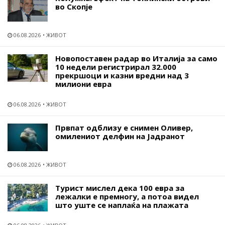
во Скопје
06.08.2026
ЖИВОТ
Новопоставен радар во Италија за само
10 недели регистрирал 32.000
прекршоци и казни вредни над 3
милиони евра
06.08.2026
ЖИВОТ
Првпат одблизу е снимен Оливер,
омилениот делфин на Јадранот
06.08.2026
ЖИВОТ
Турист мислел дека 100 евра за
лежалки е премногу, а потоа видел
што уште се наплаќа на плажата