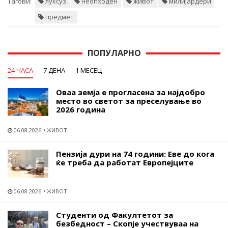
Тагови:
луксуз
неопходен
живот
милијардери
предмет
ПОПУЛАРНО
24 ЧАСА
7 ДЕНА
1 МЕСЕЦ
Оваа земја е прогласена за најдобро
место во светот за преселување во
2026 година
06.08.2026
ЖИВОТ
Пензија дури на 74 години: Еве до кога
ќе треба да работат Европејците
06.08.2026
ЖИВОТ
Студенти од Факултетот за
безбедност – Скопје учествуваа на