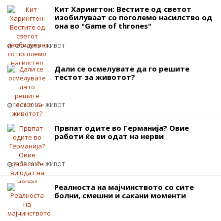
Кит Харингтон: Вестите од светот
изобилуваат со поголемо насилство од
она во "Game of thrones"
12.04.2015
ЖИВОТ
Дали се осмелувате да го решите
тестот за животот?
15.01.2015
ЖИВОТ
Првпат одите во Германија? Овие
работи ќе ви одат на нерви
23.08.2017
ЖИВОТ
Реалноста на мајчинството со сите
болни, смешни и сакани моменти