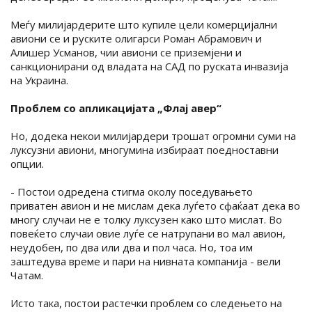
Меѓу милијардерите што купиле цели комерцијални
авиони се и руските олигарси Роман Абрамович и
Алишер Усманов, чии авиони се приземјени и
санкционирани од владата на САД по руската инвазија
на Украина.
Проблем со апликацијата „Флај авер“
Но, додека некои милијардери трошат огромни суми на
луксузни авиони, многумина избираат поедноставни
опции.
- Постои одредена стигма околу поседувањето
приватен авион и не мислам дека луѓето сфаќаат дека во
многу случаи не е толку луксузен како што мислат. Во
повеќето случаи овие луѓе се натрупани во мал авион,
неудобен, по два или два и пол часа. Но, тоа им
заштедува време и пари на нивната компанија - вели
Чатам.
Исто така, постои растечки проблем со следењето на