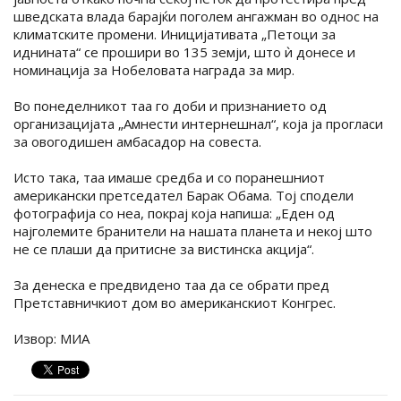
шведската влада барајќи поголем ангажман во однос на
климатските промени. Иницијативата „Петоци за
иднината“ се прошири во 135 земји, што ѝ донесе и
номинација за Нобеловата награда за мир.
Во понеделникот таа го доби и признанието од
организацијата „Амнести интернешнал“, која ја прогласи
за овогодишен амбасадор на совеста.
Исто така, таа имаше средба и со поранешниот
американски претседател Барак Обама. Тој сподели
фотографија со неа, покрај која напиша: „Еден од
најголемите бранители на нашата планета и некој што
не се плаши да притисне за вистинска акција“.
За денеска е предвидено таа да се обрати пред
Претставничкиот дом во американскиот Конгрес.
Извор: МИА