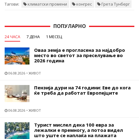
Тагови:
климатски промени
конгрес
Грета Тунберг
ПОПУЛАРНО
24 ЧАСА
7 ДЕНА
1 МЕСЕЦ
Оваа земја е прогласена за најдобро
место во светот за преселување во
2026 година
06.08.2026
ЖИВОТ
Пензија дури на 74 години: Еве до кога
ќе треба да работат Европејците
06.08.2026
ЖИВОТ
Турист мислел дека 100 евра за
лежалки е премногу, а потоа видел
што уште се наплаќа на плажата