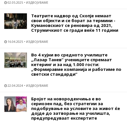
02.05.2025
ИЗДВОЈУВАМЕ
Театрите надвор од Скопје немаат
свои објекти и се борат за термини -
Кумановскиот се реновира од 2021,
Струмичкиот се гради веќе 11 години
16.04.2025
ИЗДВОЈУВАМЕ
Во 4 кујни во средното училиште
„Лазар Танев“ учениците спремаат
кетеринг и за над 1.000 гости:
„Формиравме компанија и работиме по
светски стандарди“
22.04.2024
ИЗДВОЈУВАМЕ
Бројот на новороденчиња е во
сериозен пад, без стратегии за
подобрување на условите за живот ќе
дојде до затворање на училишта,
предупредуваат експертите