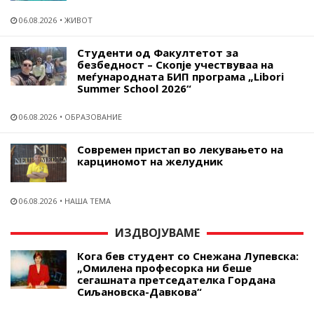
06.08.2026
ЖИВОТ
Студенти од Факултетот за
безбедност – Скопје учествуваа на
меѓународната БИП програма „Libori
Summer School 2026“
06.08.2026
ОБРАЗОВАНИЕ
Современ пристап во лекувањето на
карциномот на желудник
06.08.2026
НАША ТЕМА
ИЗДВОЈУВАМЕ
Кога бев студент со Снежана Лупевска:
„Омилена професорка ни беше
сегашната претседателка Гордана
Сиљановска-Давкова“