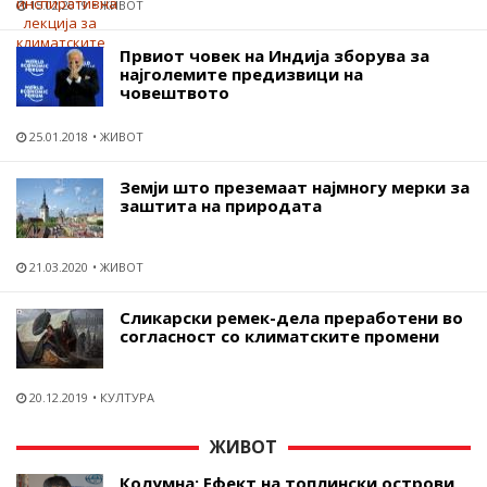
15.02.2019
ЖИВОТ
Првиот човек на Индија зборува за
најголемите предизвици на
човештвото
25.01.2018
ЖИВОТ
Земји што преземаат најмногу мерки за
заштита на природата
21.03.2020
ЖИВОТ
Сликарски ремек-дела преработени во
согласност со климатските промени
20.12.2019
КУЛТУРА
ЖИВОТ
Колумна: Ефект на топлински острови