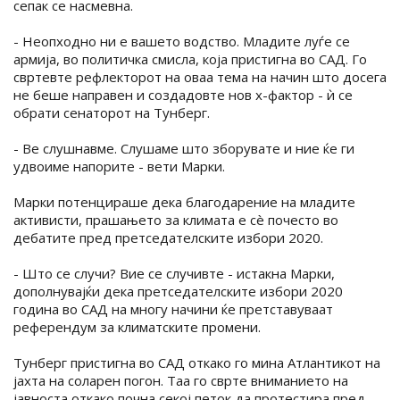
сепак се насмевна.
- Неопходно ни е вашето водство. Младите луѓе се
армија, во политичка смисла, која пристигна во САД. Го
свртевте рефлекторот на оваа тема на начин што досега
не беше направен и создадовте нов х-фактор - ѝ се
обрати сенаторот на Тунберг.
- Ве слушнавме. Слушаме што зборувате и ние ќе ги
удвоиме напорите - вети Марки.
Марки потенцираше дека благодарение на младите
активисти, прашањето за климата е сè почесто во
дебатите пред претседателските избори 2020.
- Што се случи? Вие се случивте - истакна Марки,
дополнувајќи дека претседателските избори 2020
година во САД на многу начини ќе претставуваат
референдум за климатските промени.
Тунберг пристигна во САД откако го мина Атлантикот на
јахта на соларен погон. Таа го сврте вниманието на
јавноста откако почна секој петок да протестира пред