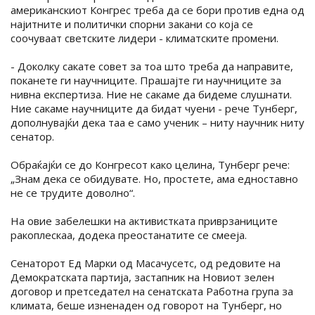
американскиот Конгрес треба да се бори против една од
најитните и политички спорни закани со која се
соочуваат светските лидери - климатските промени.
- Доколку сакате совет за тоа што треба да направите,
поканете ги научниците. Прашајте ги научниците за
нивна експертиза. Ние не сакаме да бидеме слушнати.
Ние сакаме научниците да бидат чуени - рече Тунберг,
дополнувајќи дека таа е само ученик – ниту научник ниту
сенатор.
Обраќајќи се до Конгресот како целина, Тунберг рече:
„Знам дека се обидувате. Но, простете, ама едноставно
не се трудите доволно“.
На овие забелешки на активистката приврзаниците
ракоплескаа, додека преостанатите се смееја.
Сенаторот Ед Марки од Масачусетс, од редовите на
Демократската партија, застапник на Новиот зелен
договор и претседател на сенатската Работна група за
климата, беше изненаден од говорот на Тунберг, но