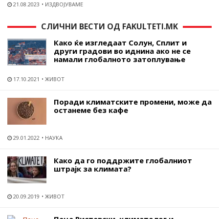
21.08.2023
ИЗДВОЈУВАМЕ
СЛИЧНИ ВЕСТИ ОД FAKULTETI.MK
Како ќе изгледаат Солун, Сплит и
други градови во иднина ако не се
намали глобалното затоплување
17.10.2021
ЖИВОТ
Поради климатските промени, може да
останеме без кафе
29.01.2022
НАУКА
Како да го поддржите глобалниот
штрајк за климата?
20.09.2019
ЖИВОТ
Пеце Ристевски, климатолог и