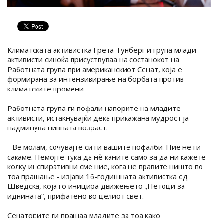
Климатската активистка Грета Тунберг и група млади
активисти синоќа присуствуваа на состанокот на
Работната група при американскиот Сенат, која е
формирана за интензивирање на борбата против
климатските промени.
Работната група ги пофали напорите на младите
активисти, истакнувајќи дека прикажана мудрост ја
надминува нивната возраст.
- Ве молам, сочувајте си ги вашите пофалби. Ние не ги
сакаме. Немојте тука да нè каните само за да ни кажете
колку инспиративни сме ние, кога не правите ништо по
тоа прашање - изјави 16-годишната активистка од
Шведска, која го иницира движењето „Петоци за
иднината“, прифатено во целиот свет.
Сенаторите ги прашаа младите за тоа како