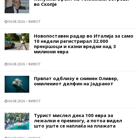
во Скопје
06.08.2026
ЖИВОТ
Новопоставен радар во Италија за само
10 недели регистрирал 32.000
прекршоци и казни вредни над 3
милиони евра
06.08.2026
ЖИВОТ
Првпат одблизу е снимен Оливер,
омилениот делфин на Јадранот
06.08.2026
ЖИВОТ
Турист мислел дека 100 евра за
лежалки е премногу, а потоа видел
што уште се наплаќа на плажата