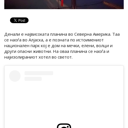
Денали е највисоката планина во Северна Америка. Таа
се наоѓа во Алјаска, а е позната по истоимениот
национален парк кој е дом на мечки, елени, волци и
други опасни животни. На оваа планина се наоѓа и
најизолираниот хотел во светот.