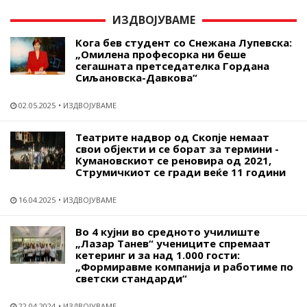
ИЗДВОЈУВАМЕ
Кога бев студент со Снежана Лупевска:
„Омилена професорка ни беше
сегашната претседателка Гордана
Сиљановска-Давкова“
02.05.2025
ИЗДВОЈУВАМЕ
Театрите надвор од Скопје немаат
свои објекти и се борат за термини -
Кумановскиот се реновира од 2021,
Струмичкиот се гради веќе 11 години
16.04.2025
ИЗДВОЈУВАМЕ
Во 4 кујни во средното училиште
„Лазар Танев“ учениците спремаат
кетеринг и за над 1.000 гости:
„Формиравме компанија и работиме по
светски стандарди“
22.04.2024
ИЗДВОЈУВАМЕ