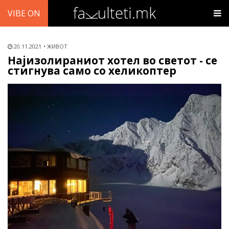
VIBE ON
20.11.2021
ЖИВОТ
Најизолираниот хотел во светот - се
стигнува само со хеликоптер