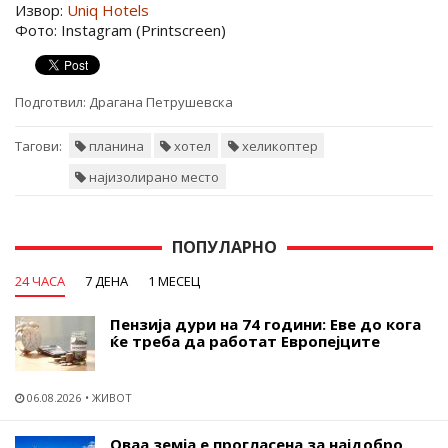
Извор:
Uniq Hotels
Фото: Instagram (Printscreen)
Подготвил:
Драгана Петрушевска
Тагови:
планина
хотел
хеликоптер
најизолирано место
ПОПУЛАРНО
24 ЧАСА
7 ДЕНА
1 МЕСЕЦ
Пензија дури на 74 години: Еве до кога
ќе треба да работат Европејците
06.08.2026
ЖИВОТ
Оваа земја е прогласена за најдобро