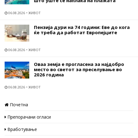
што уште се наплаќа на плажата
06.08.2026
ЖИВОТ
Пензија дури на 74 години: Еве до кога
ќе треба да работат Европејците
06.08.2026
ЖИВОТ
Оваа земја е прогласена за најдобро
место во светот за преселување во
2026 година
06.08.2026
ЖИВОТ
Почетна
Препорачани огласи
Вработување