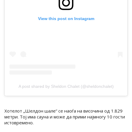
View this post on Instagram
A post shared by Sheldon Chalet (@sheldonchalet)
Хотелот „Шелдон шале“ се наоѓа на височина од 1.829
метри. Тој има сауна и може да прими најмногу 10 гости
истовремено.