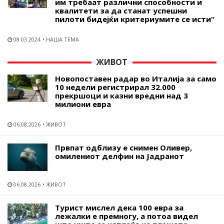
им требаат различни способности и
квалитети за да станат успешни
пилоти бидејќи критериумите се исти“
08.03.2024
НАША ТЕМА
ЖИВОТ
Новопоставен радар во Италија за само
10 недели регистрирал 32.000
прекршоци и казни вредни над 3
милиони евра
06.08.2026
ЖИВОТ
Првпат одблизу е снимен Оливер,
омилениот делфин на Јадранот
06.08.2026
ЖИВОТ
Турист мислел дека 100 евра за
лежалки е премногу, а потоа видел