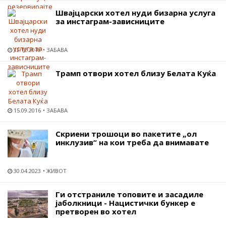
Швајцарски хотел нуди бизарна услуга
за инстаграм-зависниците
12.12.2018
ЗАБАВА
Трамп отвори хотел близу Белата Куќа
15.09.2016
ЗАБАВА
Скриени трошоци во пакетите „ол
инклузив“ на кои треба да внимавате
30.04.2023
ЖИВОТ
Ги отстраниле топовите и засадиле
јаболкници - Нацистички бункер е
претворен во хотел