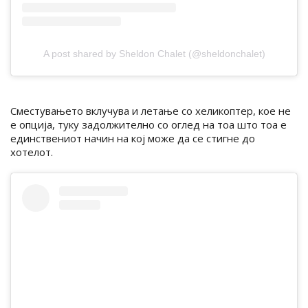
A post shared by Sheldon Chalet (@sheldonchalet)
Сместувањето вклучува и летање со хеликоптер, кое не
е опција, туку задолжително со оглед на тоа што тоа е
единствениот начин на кој може да се стигне до
хотелот.