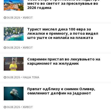
место во светот за преселување во
2026 година
06.08.2026
ЖИВОТ
Турист мислел дека 100 евра за
лежалки е премногу, а потоа видел
што уште се наплаќа на плажата
06.08.2026
ЖИВОТ
Современ пристап во лекувањето на
карциномот на желудник
06.08.2026
НАША ТЕМА
Првпат одблизу е снимен Оливер,
омилениот делфин на Јадранот
06.08.2026
ЖИВОТ