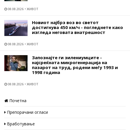
08.08.2026
ЖИВОТ
Новиот најбрз воз во светот
достигнува 450 км/ч - погледнете како
изгледа неговата внатрешност
08.08.2026
ЖИВОТ
Запознајте ги зилениумците -
најсреќната микрогенерација на
пазарот на труд, родени меѓу 1993 и
1998 година
08.08.2026
ЖИВОТ
Почетна
Препорачани огласи
Вработување