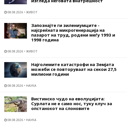
изгледа неговата внатрешност
08.08.2026
ЖИВОТ
Запознајте ги зилениумците -
најсреќната микрогенерација на
пазарот на труд, родени меѓу 1993 и
1998 година
08.08.2026
ЖИВОТ
Најголемите катастрофи на Земјата
можеби се повторуваат на секои 27,5
милиони години
08.08.2026
НАУКА
Вистинско чудо на еволуцијата:
Сурлата не е само нос, туку клуч за
опстанокот на слоновите
08.08.2026
НАУКА