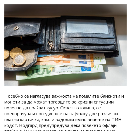
Посебно се нагласува важноста на помалите банкноти и
монети за да можат трговците во кризни ситуации
полесно да враќаат кусур. Освен готовина, се
препорачува и поседување на најмалку две различни
платни картички, како и задолжително знаење на ПИН-
кодот. Нодгард предупредува дека повеќето офлајн