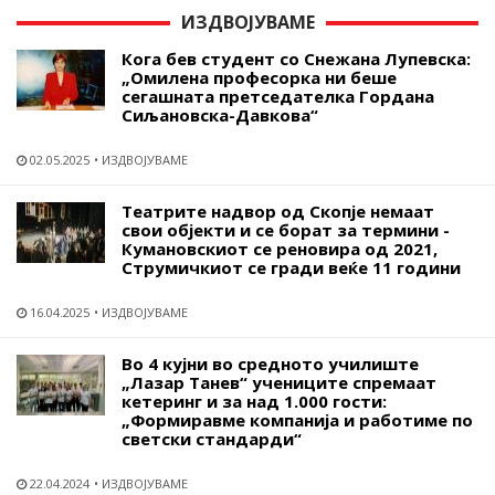
ИЗДВОЈУВАМЕ
Кога бев студент со Снежана Лупевска:
„Омилена професорка ни беше
сегашната претседателка Гордана
Сиљановска-Давкова“
02.05.2025
ИЗДВОЈУВАМЕ
Театрите надвор од Скопје немаат
свои објекти и се борат за термини -
Кумановскиот се реновира од 2021,
Струмичкиот се гради веќе 11 години
16.04.2025
ИЗДВОЈУВАМЕ
Во 4 кујни во средното училиште
„Лазар Танев“ учениците спремаат
кетеринг и за над 1.000 гости:
„Формиравме компанија и работиме по
светски стандарди“
22.04.2024
ИЗДВОЈУВАМЕ