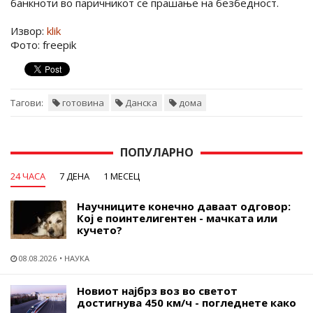
банкноти во паричникот се прашање на безбедност.
Извор:
klik
Фото: freepik
Тагови:
готовина
Данска
дома
ПОПУЛАРНО
24 ЧАСА
7 ДЕНА
1 МЕСЕЦ
Научниците конечно даваат одговор:
Кој е поинтелигентен - мачката или
кучето?
08.08.2026
НАУКА
Новиот најбрз воз во светот
достигнува 450 км/ч - погледнете како