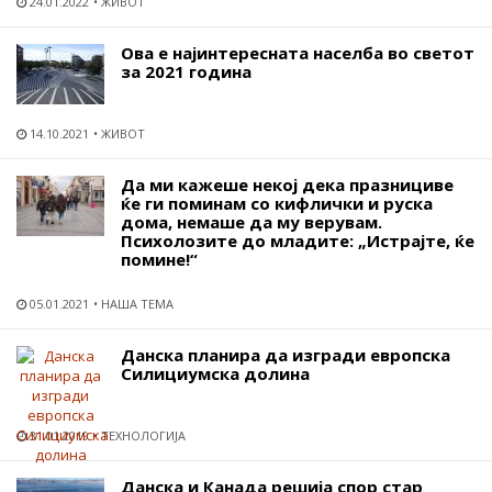
24.01.2022
ЖИВОТ
Ова е најинтересната населба во светот
за 2021 година
14.10.2021
ЖИВОТ
Да ми кажеше некој дека празнициве
ќе ги поминам со кифлички и руска
дома, немаше да му верувам.
Психолозите до младите: „Истрајте, ќе
помине!“
05.01.2021
НАША ТЕМА
Данска планира да изгради европска
Силициумска долина
31.01.2019
ТЕХНОЛОГИЈА
Данска и Канада решија спор стар