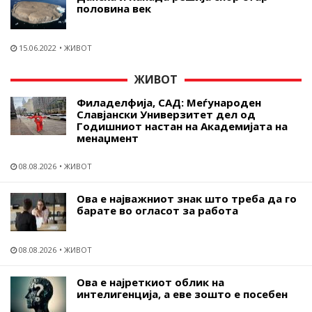
половина век
15.06.2022
ЖИВОТ
ЖИВОТ
Филаделфија, САД: Меѓународен
Славјански Универзитет дел од
Годишниот настан на Академијата на
менаџмент
08.08.2026
ЖИВОТ
Ова е најважниот знак што треба да го
барате во огласот за работа
08.08.2026
ЖИВОТ
Ова е најреткиот облик на
интелигенција, а еве зошто е посебен