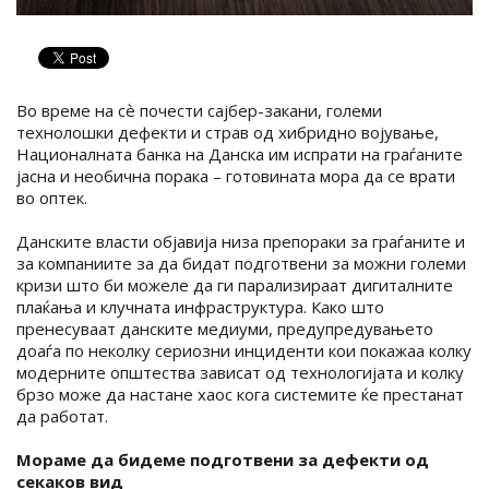
Во време на сѐ почести сајбер-закани, големи
технолошки дефекти и страв од хибридно војување,
Националната банка на Данска им испрати на граѓаните
јасна и необична порака – готовината мора да се врати
во оптек.
Данските власти објавија низа препораки за граѓаните и
за компаниите за да бидат подготвени за можни големи
кризи што би можеле да ги парализираат дигиталните
плаќања и клучната инфраструктура. Како што
пренесуваат данските медиуми, предупредувањето
доаѓа по неколку сериозни инциденти кои покажаа колку
модерните општества зависат од технологијата и колку
брзо може да настане хаос кога системите ќе престанат
да работат.
Мораме да бидеме подготвени за дефекти од
секаков вид