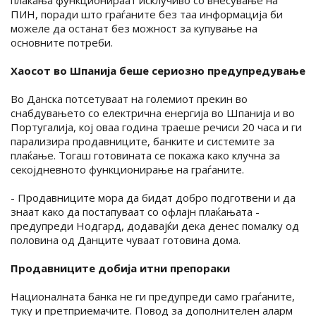
плаќања функционираат исклучиво со внесување на
ПИН, поради што граѓаните без таа информација би
можеле да останат без можност за купување на
основните потреби.
Хаосот во Шпанија беше сериозно предупредување
Во Данска потсетуваат на големиот прекин во
снабдувањето со електрична енергија во Шпанија и во
Португалија, кој оваа година траеше речиси 20 часа и ги
парализира продавниците, банките и системите за
плаќање. Тогаш готовината се покажа како клучна за
секојдневното функционирање на граѓаните.
- Продавниците мора да бидат добро подготвени и да
знаат како да постапуваат со офлајн плаќањата -
предупреди Нодгард, додавајќи дека денес помалку од
половина од Данците чуваат готовина дома.
Продавниците добија итни препораки
Националната банка не ги предупреди само граѓаните,
туку и претприемачите. Повод за дополнителен аларм