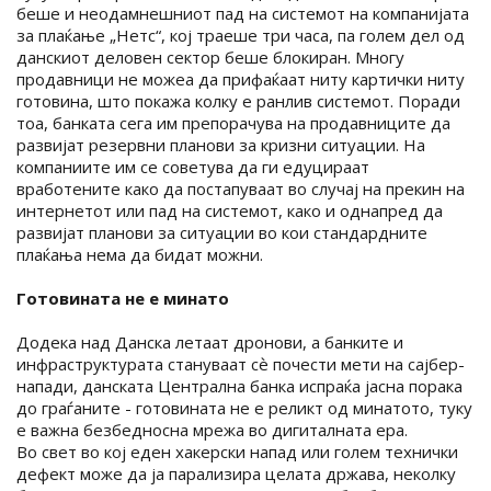
беше и неодамнешниот пад на системот на компанијата
за плаќање „Нетс“, кој траеше три часа, па голем дел од
данскиот деловен сектор беше блокиран. Многу
продавници не можеа да прифаќаат ниту картички ниту
готовина, што покажа колку е ранлив системот. Поради
тоа, банката сега им препорачува на продавниците да
развијат резервни планови за кризни ситуации. На
компаниите им се советува да ги едуцираат
вработените како да постапуваат во случај на прекин на
интернетот или пад на системот, како и однапред да
развијат планови за ситуации во кои стандардните
плаќања нема да бидат можни.
Готовината не е минато
Додека над Данска летаат дронови, а банките и
инфраструктурата стануваат сѐ почести мети на сајбер-
напади, данската Централна банка испраќа јасна порака
до граѓаните - готовината не е реликт од минатото, туку
е важна безбедносна мрежа во дигиталната ера.
Во свет во кој еден хакерски напад или голем технички
дефект може да ја парализира целата држава, неколку