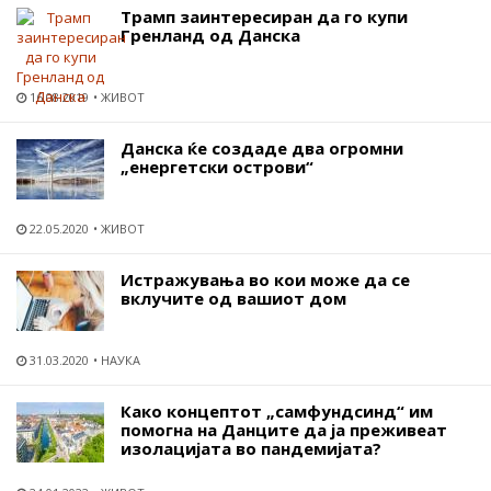
Tрамп заинтересиран да го купи
Гренланд од Данска
16.08.2019
ЖИВОТ
Данска ќе создаде два огромни
„енергетски острови“
22.05.2020
ЖИВОТ
Истражувања во кои може да се
вклучите од вашиот дом
31.03.2020
НАУКА
Како концептот „самфундсинд“ им
помогна на Данците да ја преживеат
изолацијата во пандемијата?