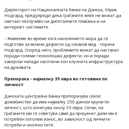
Директорот на Националната банка на Данска, Улрик
Нодгард, предупреди дека граѓаните веќе не можат да
сметаат исклучиво на дигиталните плаќања и на
интернет-системите.
- Живееме во време кога населението мора да се
подготви за можни дефекти од секаков вид - порача
Нодгард. Според него, проблемите можат да настанат
поради големи технолошки дефекти, но и поради
хакерски напади насочени кон клучната инфраструктура
на државата.
Препорака - најмалку 35 евра во готовина по
личност
Данската централна банка препорачува секое
домаќинство да има најмалку 250 дански круни по
личност, што изнесува околу 35 евра. Сепак, на
граѓаните им се советува сами да проценат дали им е
потребен поголем износ, во зависност од личните
потреби и околностите.