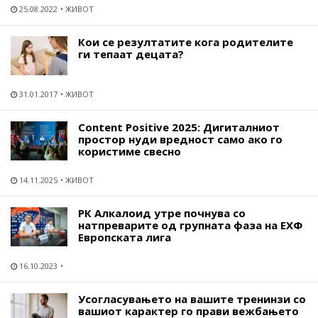
25.08.2022
ЖИВОТ
Кои се резултатите кога родителите
ги тепаат децата?
31.01.2017
ЖИВОТ
Content Positive 2025: Дигиталниот
простор нуди вредност само ако го
користиме свесно
14.11.2025
ЖИВОТ
РК Алкалоид утре почнува со
натпреварите од групната фаза на ЕХФ
Европската лига
16.10.2023
Усогласувањето на вашите тренинзи со
вашиот карактер го прави вежбањето