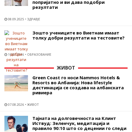
попријатно и ви дава подобри
резултати
08.09.2025
ЗДРАВЈЕ
Зошто учениците во Виетнам имаат
толку добри резултати на тестовите?
16.07.2016
ОБРАЗОВАНИЕ
ЖИВОТ
Green Coast го носи Nammos Hotels &
Resorts во Албанија: Нова lifestyle
дестинација се создава на албанската
ривиера
07.08.2026
ЖИВОТ
Тајната на долговечноста на Клинт
Иствуд: Зеленчук, медитација и
правило 90:10 што со децении го следи