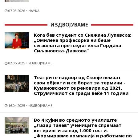
07.08.2026
НАУКА
ИЗДВОЈУВАМЕ
Кога бев студент со Снежана Лупевска:
„Омилена професорка ни беше
сегашната претседателка Гордана
Сиљановска-Давкова“
02.05.2025
ИЗДВОЈУВАМЕ
Театрите надвор од Скопје немаат
свои објекти и се борат за термини -
Кумановскиот се реновира од 2021,
Струмичкиот се гради веќе 11 години
16.04.2025
ИЗДВОЈУВАМЕ
Во 4 кујни во средното училиште
„Лазар Танев“ учениците спремаат
кетеринг и за над 1.000 гости:
„Формиравме компанија и работиме по