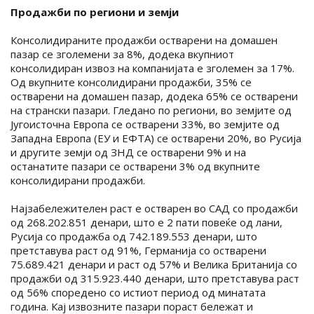
Продажби по региони и земји
Консолидираните продажби остварени на домашен
пазар се зголемени за 8%, додека вкупниот
консолидиран извоз на компанијата е зголемен за 17%.
Од вкупните консолидирани продажби, 35% се
остварени на домашен пазар, додека 65% се остварени
на странски пазари. Гледано по региони, во земјите од
Југоисточна Европа се остварени 33%, во земјите од
Западна Европа (ЕУ и ЕФТА) се остварени 20%, во Русија
и другите земји од ЗНД се остварени 9% и на
останатите пазари се остварени 3% од вкупните
консолидирани продажби.
Најзабележителен раст е остварен во САД со продажби
од 268.202.851 денари, што е 2 пати повеќе од лани,
Русија со продажба од 742.189.553 денари, што
претставува раст од 91%, Германија со остварени
75.689.421 денари и раст од 57% и Велика Британија со
продажби од 315.923.440 денари, што претставува раст
од 56% споредено со истиот период од минатата
година. Кај извозните пазари пораст бележат и