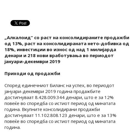
„Алкалоид“ со раст на консолидираните продажби
од 13%, раст на консолидираната нето-добивка од
18%, инвестиции во износ од над 1 милијарда
денари и 218 нови вработувања во периодот
јануари-декември 2019
Приходи од продажби
Според единечниот Биланс на успех, во периодот
јануари-декември 2019 година продажбите
достигнуваат 8.428.009.344 денари, што е за 12%
повеќе во споредба со истиот период од минатата
година. Вкупните консолидирани продажби
достигнуваат 11.102.808.123 денари, што е за 13%
повеќе во споредба со истиот период од минатата
година.