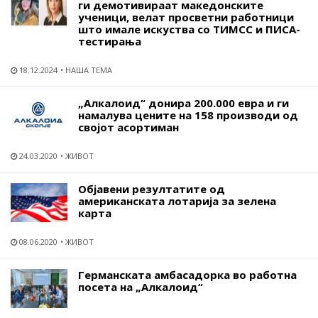
ги демотивираат македонските
ученици, велат просветни работници
што имале искуства со ТИМСС и ПИСА-
тестирања
18.12.2024
НАША ТЕМА
„Алкалоид“ донира 200.000 евра и ги
намалува цените на 158 производи од
својот асортиман
24.03.2020
ЖИВОТ
Објавени резултатите од
американската лотарија за зелена
карта
08.06.2020
ЖИВОТ
Германската амбасадорка во работна
посета на „Алкалоид“