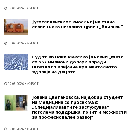
07.08.2026
ЖИВОТ
Југословенскиот киоск кој не стана
славен како неговиот црвен „близнак“
07.08.2026
ЖИВОТ
Судот во Ново Мексико ја казни „Мета“
со 567 милиони долари поради
штетното влијание врз менталното
здравје на децата
07.08.2026
ЖИВОТ
Јована Цветановска, најдобар студент
на Медицина со просек 9,98:
„Специјализантите заслужуваат
поголема поддршка, почит и можности
за професионален развој“
07.08.2026
ЖИВОТ