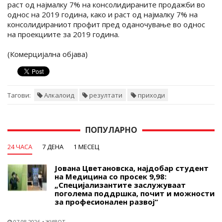
раст од најмалку 7% на консолидираните продажби во
однос на 2019 година, како и раст од најмалку 7% на
консолидираниот профит пред оданочување во однос
на проекциите за 2019 година.
(Комерцијална објава)
Тагови:
Алкалоид
резултати
приходи
ПОПУЛАРНО
24 ЧАСА
7 ДЕНА
1 МЕСЕЦ
Јована Цветановска, најдобар студент
на Медицина со просек 9,98:
„Специјализантите заслужуваат
поголема поддршка, почит и можности
за професионален развој“
07.08.2026
ЖИВОТ