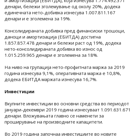
и амортизација (ЕБИТДА), која изнесува 1.774.492.371
денари, бележи зголемување од околу 20%, додека
единечната нето-добивка изнесува 1.007.811.167
денари и е зголемена за 19%.
Консолидираната добивка пред финансиски трошоци,
даноци и амортизација (ЕБИТДА) достигна
1.857.857.478 денари и бележи раст од 19%, додека
нето-консолидираната добивка во износ од
1.015.259.965 денари е зголемена за 18%.
На ниво на групација нето-профитната маржа за 2019
година изнесува 9,1%, оперативната маржа е 10,8%,
додека ЕБИТДА маржата изнесува 16,7%.
Инвестиции
Вкупните инвестиции во основни средства во периодот
јануари-декември 2019 година изнесуваат 1.091.631.671
денари. Вложувањата главно се наменети за
проширување на производните капацитети.
Во 2019 година започнаа инвестициите во новите