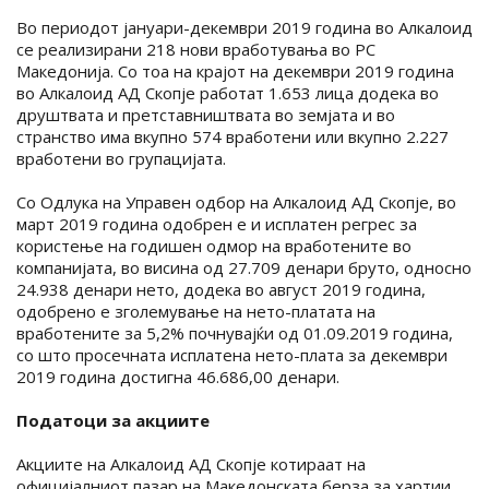
Во периодот јануари-декември 2019 година во Алкалоид
се реализирани 218 нови вработувања во РС
Македонија. Со тоа на крајот на декември 2019 година
во Алкалоид АД Скопје работат 1.653 лица додека во
друштвата и претставништвата во земјата и во
странство има вкупно 574 вработени или вкупно 2.227
вработени во групацијата.
Со Одлука на Управен одбор на Алкалоид АД Скопје, во
март 2019 година одобрен е и исплатен регрес за
користење на годишен одмор на вработените во
компанијата, во висина од 27.709 денари бруто, односно
24.938 денари нето, додека во август 2019 година,
одобрено е зголемување на нето-платата на
вработените за 5,2% почнувајќи од 01.09.2019 година,
со што просечната исплатена нето-плата за декември
2019 година достигна 46.686,00 денари.
Податоци за акциите
Акциите на Алкалоид АД Скопје котираат на
официјалниот пазар на Македонската берза за хартии