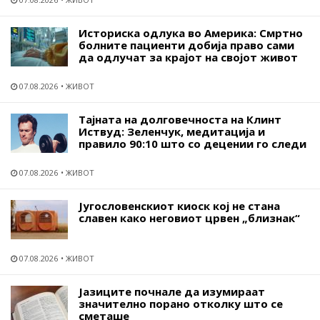
Историска одлука во Америка: Смртно
болните пациенти добија право сами
да одлучат за крајот на својот живот
07.08.2026
ЖИВОТ
Тајната на долговечноста на Клинт
Иствуд: Зеленчук, медитација и
правило 90:10 што со децении го следи
07.08.2026
ЖИВОТ
Југословенскиот киоск кој не стана
славен како неговиот црвен „близнак“
07.08.2026
ЖИВОТ
Јазиците почнале да изумираат
значително порано отколку што се
сметаше