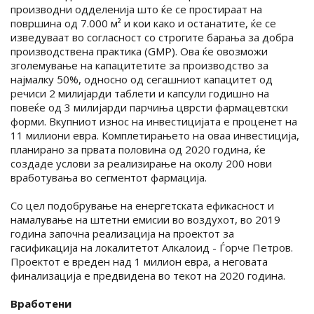
производни одделенија што ќе се простираат на
површина од 7.000 м² и кои како и останатите, ќе се
изведуваат во согласност со строгите барања за добра
производствена практика (GMP). Ова ќе овозможи
зголемување на капацитетите за производство за
најмалку 50%, односно од сегашниот капацитет од
речиси 2 милијарди таблети и капсули годишно на
повеќе од 3 милијарди парчиња цврсти фармацевтски
форми. Вкупниот износ на инвестицијата е проценет на
11 милиони евра. Комплетирањето на оваа инвестиција,
планирано за првата половина од 2020 година, ќе
создаде услови за реализирање на околу 200 нови
вработувања во сегментот фармација.
Со цел подобрување на енергетската ефикасност и
намалување на штетни емисии во воздухот, во 2019
година започна реализација на проектот за
гасификација на локалитетот Алкалоид - Ѓорче Петров.
Проектот е вреден над 1 милион евра, а неговата
финализација е предвидена во текот на 2020 година.
Вработени