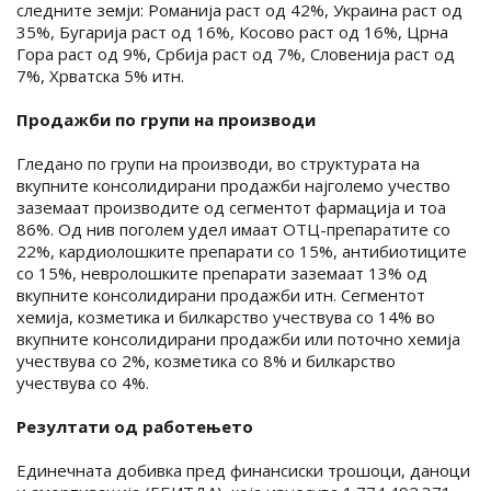
следните земји: Романија раст од 42%, Украина раст од
35%, Бугарија раст од 16%, Косово раст од 16%, Црна
Гора раст од 9%, Србија раст од 7%, Словенија раст од
7%, Хрватска 5% итн.
Продажби по групи на производи
Гледано по групи на производи, во структурата на
вкупните консолидирани продажби најголемо учество
заземаат производите од сегментот фармација и тоа
86%. Од нив поголем удел имаат ОТЦ-препаратите со
22%, кардиолошките препарати со 15%, антибиотиците
со 15%, невролошките препарати заземаат 13% од
вкупните консолидирани продажби итн. Сегментот
хемија, козметика и билкарство учествува со 14% во
вкупните консолидирани продажби или поточно хемија
учествува со 2%, козметика со 8% и билкарство
учествува со 4%.
Резултати од работењето
Единечната добивка пред финансиски трошоци, даноци