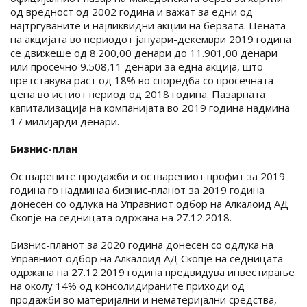
од вредност од 2002 година и важат за едни од
најтргуваните и најликвидни акции на берзата. Цената
на акцијата во периодот јануари-декември 2019 година
се движеше од 8.200,00 денари до 11.901,00 денари
или просечно 9.508,11 денари за една акција, што
претставува раст од 18% во споредба со просечната
цена во истиот период од 2018 година. Пазарната
капитализација на компанијата во 2019 година надмина
17 милијарди денари.
Бизнис-план
Остварените продажби и остварениот профит за 2019
година го надминаа бизнис-планот за 2019 година
донесен со одлука на Управниот одбор на Алкалоид АД
Скопје на седницата одржана на 27.12.2018.
Бизнис-планот за 2020 година донесен со одлука на
Управниот одбор на Алкалоид АД Скопје на седницата
одржана на 27.12.2019 година предвидува инвестирање
на околу 14% од консолидираните приходи од
продажби во материјални и нематеријални средства,