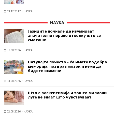
13.12.2017
НАУКА
НАУКА
Јазиците почнале да изумираат
значително порано отколку што се
сметаше
07.08.2026
НАУКА
Патувајте почесто - ќе имате подобра
меморија, поздрав мозок и нема да
бидете осамени
03.08.2026
НАУКА
Што е алекситимија и зошто милиони
луѓе не знаат што чувствуваат
02.08.2026
НАУКА