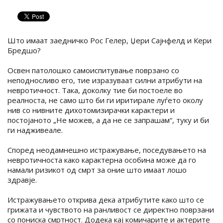
Што имаат заедничко Рос Гелер, Џери Сајнфелд и Кери
Бредшо?
Освен патолошко самоиспитување поврзано со
неподносливо его, тие изразуваат силни атрибути на
невротичност. Така, доколку тие би постоеле во
реалноста, не само што би ги иритирале луѓето околу
нив со нивните дихотомизирачки карактери и
постојаното „Не можев, а да не се запрашам“, туку и би
ги надживеале.
Според неодамнешно истражување, поседувањето на
невротичноста како карактерна особина може да го
намали ризикот од смрт за оние што имаат лошо
здравје.
Истражувањето открива дека атрибутите како што се
грижата и чувството на ранливост се директно поврзани
со пониска смртност. Додека кај комичарите и актерите