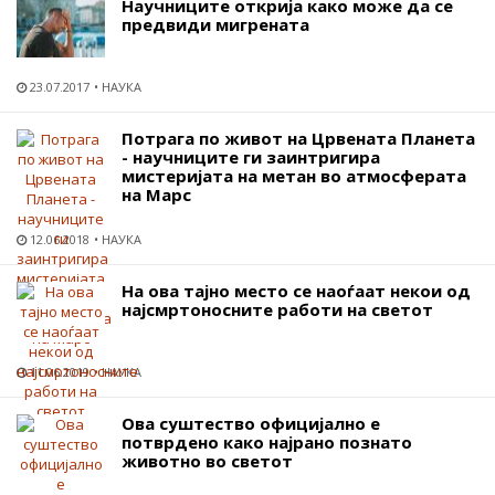
Научниците открија како може да се
предвиди мигрената
23.07.2017
НАУКА
Потрага по живот на Црвената Планета
- научниците ги заинтригира
мистеријата на метан во атмосферата
на Марс
12.06.2018
НАУКА
На ова тајно место се наоѓаат некои од
најсмртоносните работи на светот
11.06.2019
НАУКА
Oва суштество официјално е
потврдено како најрано познато
животно во светот