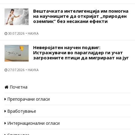
Вештачката интелигенција им помогна
на научниците да откријат „природен
оземпик“ без несакани ефекти
30.07.2026
НАУКА
Неверојатен научен подвиг:
Истражувачи во параглајдер ги учат
загрозените птици да мигрираат на југ
27.07.2026
НАУКА
Почетна
Препорачани огласи
Вработување
Интернационални огласи