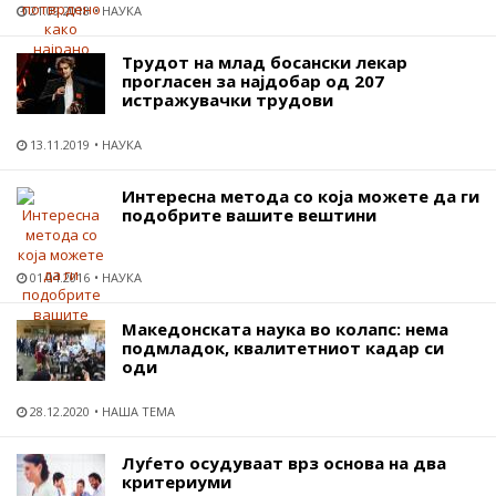
21.09.2018
НАУКА
Трудот на млад босански лекар
прогласен за најдобар од 207
истражувачки трудови
13.11.2019
НАУКА
Интересна метода со која можете да ги
подобрите вашите вештини
01.04.2016
НАУКА
Македонската наука во колапс: нема
подмладок, квалитетниот кадар си
оди
28.12.2020
НАША ТЕМА
Луѓето осудуваат врз основа на два
критериуми