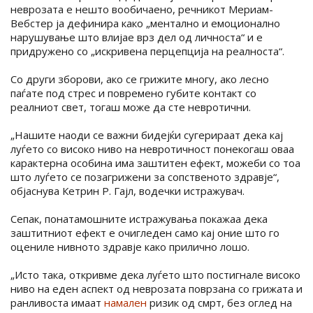
неврозата е нешто вообичаено, речникот Мериам-
Вебстер ја дефинира како „ментално и емоционално
нарушување што влијае врз дел од личноста“ и е
придружено со „искривена перцепција на реалноста“.
Со други зборови, ако се грижите многу, ако лесно
паѓате под стрес и повремено губите контакт со
реалниот свет, тогаш може да сте невротични.
„Нашите наоди се важни бидејќи сугерираат дека кај
луѓето со високо ниво на невротичност понекогаш оваа
карактерна особина има заштитен ефект, можеби со тоа
што луѓето се позагрижени за сопственото здравје“,
објаснува Кетрин Р. Гајл, водечки истражувач.
Сепак, понатамошните истражувања покажаа дека
заштитниот ефект е очигледен само кај оние што го
оцениле нивното здравје како прилично лошо.
„Исто така, откривме дека луѓето што постигнале високо
ниво на еден аспект од неврозата поврзана со грижата и
ранливоста имаат
намален
ризик од смрт, без оглед на