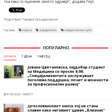
тоа како го оцениле своето здравје“, додава Гејл.
Подготвил:
Тамара Гроздановски
Тагови:
наука
заедничко
невротични луѓе
ПОПУЛАРНО
24 ЧАСА
7 ДЕНА
1 МЕСЕЦ
Јована Цветановска, најдобар студент
на Медицина со просек 9,98:
„Специјализантите заслужуваат
поголема поддршка, почит и можности
за професионален развој“
07.08.2026
ЖИВОТ
Југословенскиот киоск кој не стана
славен како неговиот црвен „близнак“