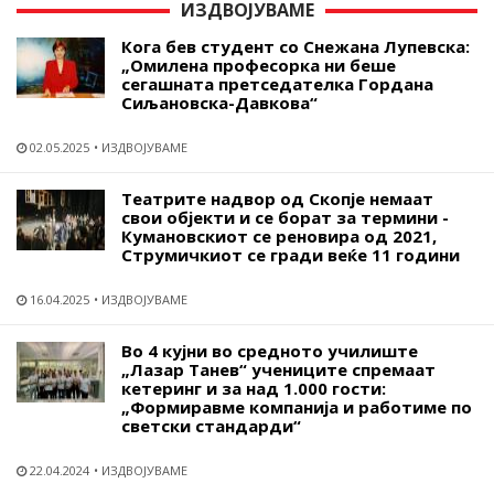
ИЗДВОЈУВАМЕ
Кога бев студент со Снежана Лупевска:
„Омилена професорка ни беше
сегашната претседателка Гордана
Сиљановска-Давкова“
02.05.2025
ИЗДВОЈУВАМЕ
Театрите надвор од Скопје немаат
свои објекти и се борат за термини -
Кумановскиот се реновира од 2021,
Струмичкиот се гради веќе 11 години
16.04.2025
ИЗДВОЈУВАМЕ
Во 4 кујни во средното училиште
„Лазар Танев“ учениците спремаат
кетеринг и за над 1.000 гости:
„Формиравме компанија и работиме по
светски стандарди“
22.04.2024
ИЗДВОЈУВАМЕ