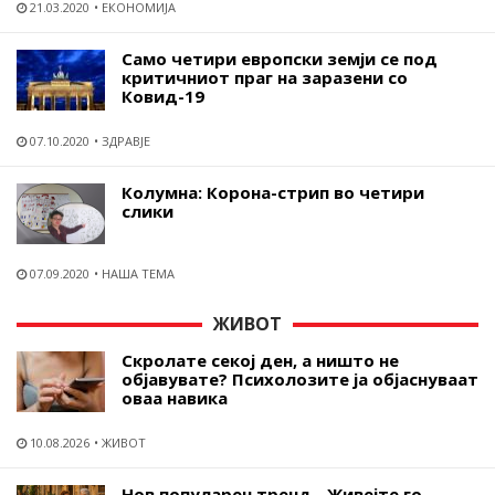
21.03.2020
ЕКОНОМИЈА
Само четири европски земји се под
критичниот праг на заразени со
Ковид-19
07.10.2020
ЗДРАВЈЕ
Колумна: Корона-стрип во четири
слики
07.09.2020
НАША ТЕМА
ЖИВОТ
Скролате секој ден, а ништо не
објавувате? Психолозите ја објаснуваат
оваа навика
10.08.2026
ЖИВОТ
Нов популарен тренд - Живејте го