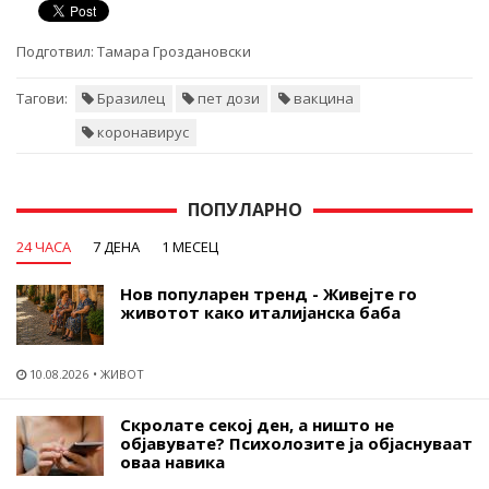
Подготвил:
Тамара Гроздановски
Тагови:
Бразилец
пет дози
вакцина
коронавирус
ПОПУЛАРНО
24 ЧАСА
7 ДЕНА
1 МЕСЕЦ
Нов популарен тренд - Живејте го
животот како италијанска баба
10.08.2026
ЖИВОТ
Скролате секој ден, а ништо не
објавувате? Психолозите ја објаснуваат
оваа навика