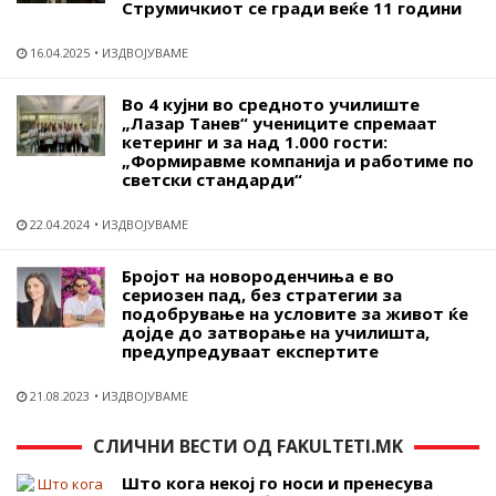
Струмичкиот се гради веќе 11 години
16.04.2025
ИЗДВОЈУВАМЕ
Во 4 кујни во средното училиште
„Лазар Танев“ учениците спремаат
кетеринг и за над 1.000 гости:
„Формиравме компанија и работиме по
светски стандарди“
22.04.2024
ИЗДВОЈУВАМЕ
Бројот на новороденчиња е во
сериозен пад, без стратегии за
подобрување на условите за живот ќе
дојде до затворање на училишта,
предупредуваат експертите
21.08.2023
ИЗДВОЈУВАМЕ
СЛИЧНИ ВЕСТИ ОД FAKULTETI.MK
Што кога некој го носи и пренесува