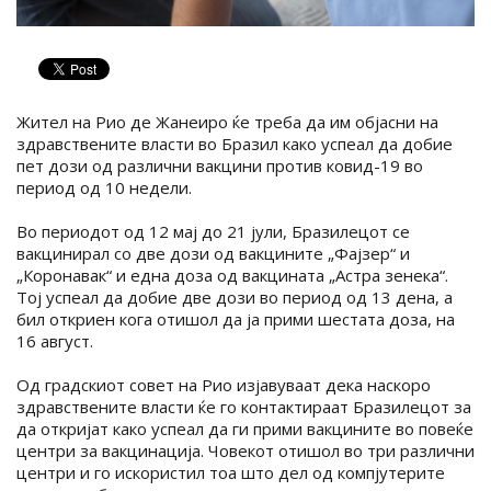
Жител на Рио де Жанеиро ќе треба да им објасни на
здравствените власти во Бразил како успеал да добие
пет дози од различни вакцини против ковид-19 во
период од 10 недели.
Во периодот од 12 мај до 21 јули, Бразилецот се
вакцинирал со две дози од вакцините „Фајзер“ и
„Коронавак“ и една доза од вакцината „Астра зенека“.
Тој успеал да добие две дози во период од 13 дена, а
бил откриен кога отишол да ја прими шестата доза, на
16 август.
Од градскиот совет на Рио изјавуваат дека наскоро
здравствените власти ќе го контактираат Бразилецот за
да откријат како успеал да ги прими вакцините во повеќе
центри за вакцинација. Човекот отишол во три различни
центри и го искористил тоа што дел од компјутерите