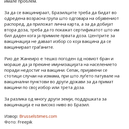
имале проблем.
За да се вакцинираат, Бразилците треба да бидат во
одредена возрасна група што одговара на објавениот
распоред, да приложат лична карта, а за да добијат
втора доза, треба да го покажат сертификатот што им
бил даден кога ја примиле првата доза. Центрите за
вакцинација не даваат избор со која вакцина да се
вакцинираат граѓаните.
Рио де Жанеиро е тешко погоден од новиот бран и
мораше да ја прекине имунизацијата на населението
поради недостиг на вакцини. Сепак, пријавени се
стотици случаи на измама, при што луѓето патувале на
вакцинални пунктови во други држави за да примат
вакцини по свој избор или трета доза.
За разлика од многу други земји, поддршката за
вакцинација е на високо ниво во Бразил.
Извор:
Brusselstimes.com
Фото: Freepik