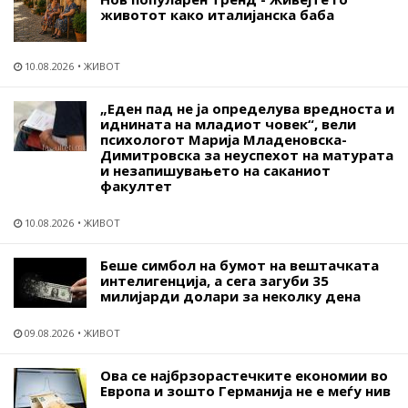
животот како италијанска баба
10.08.2026
ЖИВОТ
„Еден пад не ја определува вредноста и
иднината на младиот човек“, вели
психологот Марија Младеновска-
Димитровска за неуспехот на матурата
и незапишувањето на саканиот
факултет
10.08.2026
ЖИВОТ
Беше симбол на бумот на вештачката
интелигенција, а сега загуби 35
милијарди долари за неколку дена
09.08.2026
ЖИВОТ
Ова се најбрзорастечките економии во
Европа и зошто Германија не е меѓу нив