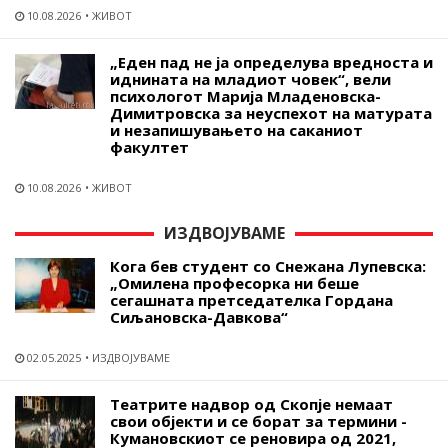
10.08.2026
ЖИВОТ
„Еден пад не ја определува вредноста и
иднината на младиот човек“, вели
психологот Марија Младеновска-
Димитровска за неуспехот на матурата
и незапишувањето на саканиот
факултет
10.08.2026
ЖИВОТ
ИЗДВОЈУВАМЕ
Кога бев студент со Снежана Лупевска:
„Омилена професорка ни беше
сегашната претседателка Гордана
Сиљановска-Давкова“
02.05.2025
ИЗДВОЈУВАМЕ
Театрите надвор од Скопје немаат
свои објекти и се борат за термини -
Кумановскиот се реновира од 2021,