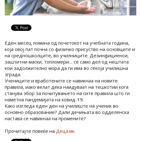
Еден месец помина од почетокот на учебната година,
која овој пат почна со физичко присуство на основците и
на средношколците, во училниците. Дезинфициенси,
заштитни маски, топломери… се само дел од нештата
кои задолжително мора да ги има во секоја училишна
зграда.
Учениците и вработените се навикнаа на новите
правила, иако велат дека наидуваат на тешкотии кога
станува збор за почитувањето на сите правила што ги
наметна пандемијата на ковид-19.
Како изгледа еден ден на училиште на ученик во
основно образование? Дали дечињата во одделенска
настава се навикнаа на промените?
Прочитајте повеќе на
Деца.мк.