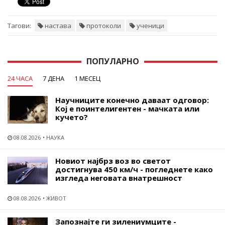
Тагови:
настава
протоколи
ученици
ПОПУЛАРНО
24 ЧАСА
7 ДЕНА
1 МЕСЕЦ
Научниците конечно даваат одговор:
Кој е поинтелигентен - мачката или
кучето?
08.08.2026
НАУКА
Новиот најбрз воз во светот
достигнува 450 км/ч - погледнете како
изгледа неговата внатрешност
08.08.2026
ЖИВОТ
Запознајте ги зилениумците -