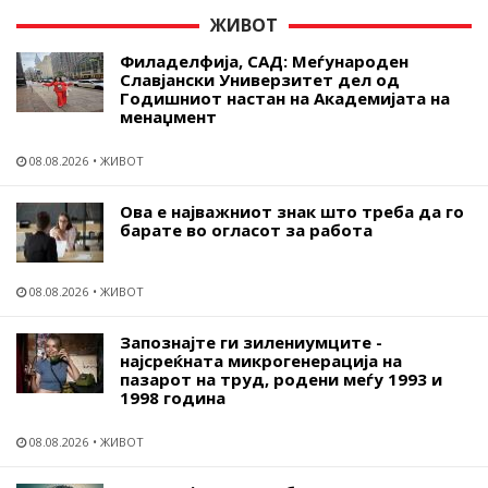
ЖИВОТ
Филаделфија, САД: Меѓународен
Славјански Универзитет дел од
Годишниот настан на Академијата на
менаџмент
08.08.2026
ЖИВОТ
Ова е најважниот знак што треба да го
барате во огласот за работа
08.08.2026
ЖИВОТ
Запознајте ги зилениумците -
најсреќната микрогенерација на
пазарот на труд, родени меѓу 1993 и
1998 година
08.08.2026
ЖИВОТ