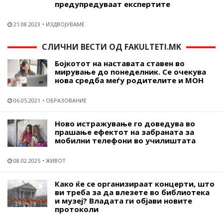
предупредуваат експертите
21.08.2023
ИЗДВОЈУВАМЕ
СЛИЧНИ ВЕСТИ ОД FAKULTETI.MK
Бојкотот на наставата ставен во
мирување до понеделник. Се очекува
нова средба меѓу родителите и МОН
06.05.2021
ОБРАЗОВАНИЕ
Ново истражување го доведува во
прашање ефектот на забраната за
мобилни телефони во училиштата
08.02.2025
ЖИВОТ
Како ќе се организираат концерти, што
ви треба за да влезете во библиотека
и музеј? Владата ги објави новите
протоколи