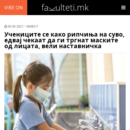
VIBE ON
30.09.2021
ЖИВОТ
Учениците се како рипчиња на суво,
едвај чекаат да ги тргнат маските
од лицата, вели наставничка