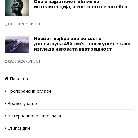
Ова е најреткиот облик на
интелигенција, а еве зошто е посебен
08.08.2026
ЖИВОТ
Новиот најбрз воз во светот
достигнува 450 км/ч - погледнете како
изгледа неговата внатрешност
08.08.2026
ЖИВОТ
Почетна
Препорачани огласи
Вработување
Интернационални огласи
Стипендии