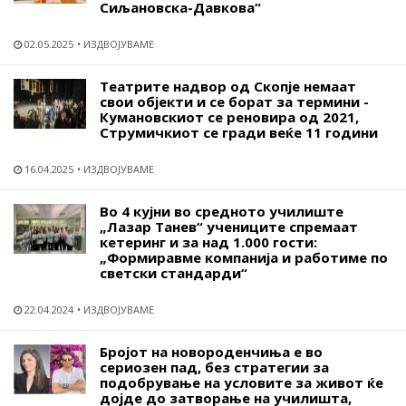
Сиљановска-Давкова“
02.05.2025
ИЗДВОЈУВАМЕ
Театрите надвор од Скопје немаат
свои објекти и се борат за термини -
Кумановскиот се реновира од 2021,
Струмичкиот се гради веќе 11 години
16.04.2025
ИЗДВОЈУВАМЕ
Во 4 кујни во средното училиште
„Лазар Танев“ учениците спремаат
кетеринг и за над 1.000 гости:
„Формиравме компанија и работиме по
светски стандарди“
22.04.2024
ИЗДВОЈУВАМЕ
Бројот на новороденчиња е во
сериозен пад, без стратегии за
подобрување на условите за живот ќе
дојде до затворање на училишта,