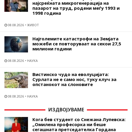
најсреќната микрогенерација на
пазарот на труд, родени меѓу 1993 и
1998 година
08.08.2026
ЖИВОТ
Најголемите катастрофи на Земјата
можеби се повторуваат на секои 27,5
милиони години
08.08.2026
НАУКА
Вистинско чудо на еволуцијата:
Сурлата не е само нос, туку клуч за
опстанокот на слоновите
08.08.2026
НАУКА
ИЗДВОЈУВАМЕ
Кога бев студент со Снежана Лупевска:
„Омилена професорка ни беше
сегашната претседателка Гордана