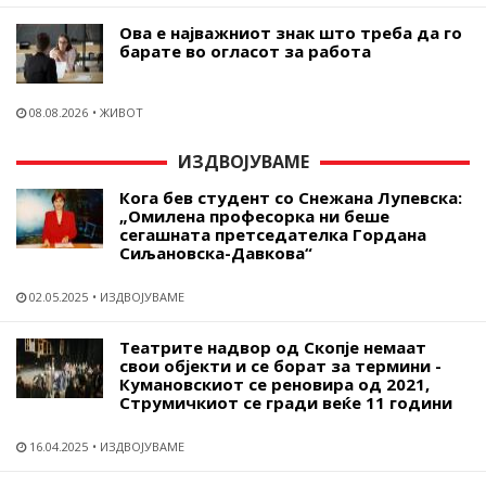
Ова е најважниот знак што треба да го
барате во огласот за работа
08.08.2026
ЖИВОТ
ИЗДВОЈУВАМЕ
Кога бев студент со Снежана Лупевска:
„Омилена професорка ни беше
сегашната претседателка Гордана
Сиљановска-Давкова“
02.05.2025
ИЗДВОЈУВАМЕ
Театрите надвор од Скопје немаат
свои објекти и се борат за термини -
Кумановскиот се реновира од 2021,
Струмичкиот се гради веќе 11 години
16.04.2025
ИЗДВОЈУВАМЕ