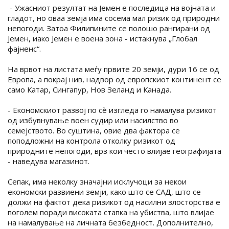
- Ужасниот резултат на Јемен е последица на војната и
гладот, но оваа земја има сосема мал ризик од природни
непогоди. Затоа Филипините се полошо рангирани од
Јемен, иако Јемен е воена зона - истакнува „Глобал
фајненс“.
На врвот на листата меѓу првите 20 земји, дури 16 се од
Европа, а покрај нив, надвор од европскиот континент се
само Катар, Сингапур, Нов Зеланд и Канада.
- Економскиот развој по сè изгледа го намалува ризикот
од избувнување воен судир или насилство во
семејството. Во суштина, овие два фактора се
поподложни на контрола отколку ризикот од
природните непогоди, врз кои често влијае географијата
- наведува магазинот.
Сепак, има неколку значајни исклучоци за некои
економски развиени земји, како што се САД, што се
должи на фактот дека ризикот од насилни злосторства е
поголем поради високата стапка на убиства, што влијае
на намалување на личната безбедност. Дополнително,