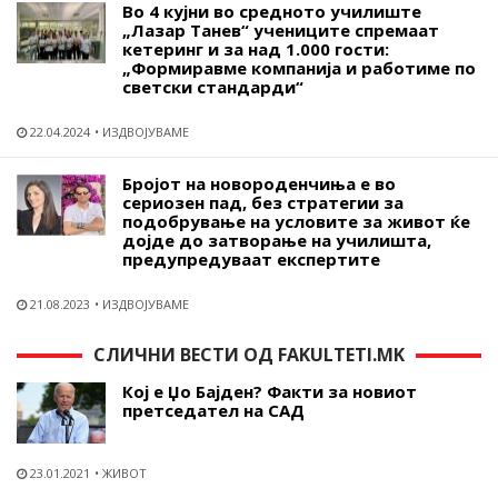
Во 4 кујни во средното училиште
„Лазар Танев“ учениците спремаат
кетеринг и за над 1.000 гости:
„Формиравме компанија и работиме по
светски стандарди“
22.04.2024
ИЗДВОЈУВАМЕ
Бројот на новороденчиња е во
сериозен пад, без стратегии за
подобрување на условите за живот ќе
дојде до затворање на училишта,
предупредуваат експертите
21.08.2023
ИЗДВОЈУВАМЕ
СЛИЧНИ ВЕСТИ ОД FAKULTETI.MK
Кој е Џо Бајден? Факти за новиот
претседател на САД
23.01.2021
ЖИВОТ