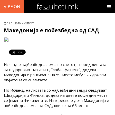
VIBE ON
31.01.2019
ЖИВОТ
Македонија е побезбедна од САД
Исланд е најбезбедна земја во светот, според листата
на њујоршкиот магазин „Глобал фајненс“, додека
Македонија е рангирана на 59. место меѓу 128 држави
опфатени со анализата.
По Исланд, на листата со најбезбедни земји следуваат
Швајцарија и Финска, додека на двете последни места
се Јемен и Филипините. Интересно е дека Македонија е
побезбедна земја од САД, кои се на 65. место.