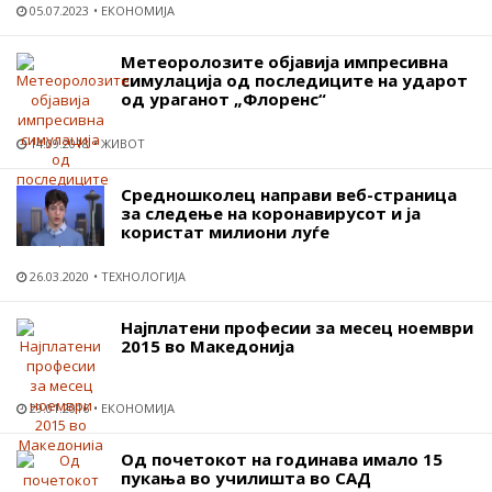
05.07.2023
ЕКОНОМИЈА
Метеоролозите објавија импресивна
симулација од последиците на ударот
од ураганот „Флоренс“
14.09.2018
ЖИВОТ
Средношколец направи веб-страница
за следење на коронавирусот и ја
користат милиони луѓе
26.03.2020
ТЕХНОЛОГИЈА
Најплатени професии за месец ноември
2015 во Македонија
29.01.2016
ЕКОНОМИЈА
Од почетокот на годинава имало 15
пукања во училишта во САД