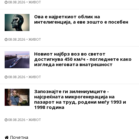
08.08.2026
ЖИВОТ
Ова е најреткиот облик на
интелигенција, а еве зошто е посебен
08.08.2026
ЖИВОТ
Новиот најбрз воз во светот
достигнува 450 км/ч - погледнете како
изгледа неговата внатрешност
08.08.2026
ЖИВОТ
Запознајте ги зилениумците -
најсреќната микрогенерација на
пазарот на труд, родени меѓу 1993 и
1998 година
08.08.2026
ЖИВОТ
Почетна