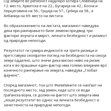
Од земјите во регионот најдобро котира Словенија на
12. место, Хрватска е на 22., Бугарија на 42., Босна и
Херцеговина на 56., Грција на 57., Србија на 58., а
Албанија на 69. место на листата.
Во образложението на листата, магазинот наведува
дека при рангирањето биле земени предвид три
фактори: војната и мирот, личната безбедност и ризикот
од природни непогоди.
Резултатот ги сумира индексите на трите ризици и
претставува сеопфатен поглед на безбедноста на секоја
земја одделно, што значи дека високо ниво на ризик
кога е во прашање еден фактор има големо влијание врз
конечното рангирање на земјата, наведува „Глобал
фајненс“.
Според магазинот, тоа што Филипините се наоѓаат на
последното место, зад Јемен, каде што се води
граѓанска војна, се должи на фактот што земјата има
„лоши резултати“ во однос на личната безбедност и
зачестеноста на природни непогоди.