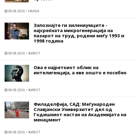
08.08.2026
НАУКА
Запознајте ги зилениумците -
најсреќната микрогенерација на
пазарот на труд, родени меѓу 1993 и
1998 година
08.08.2026
ЖИВОТ
Ова е најреткиот облик на
интелигенција, а еве зошто е посебен
08.08.2026
ЖИВОТ
Филаделфија, САД: Меѓународен
Славјански Универзитет дел од
Годишниот настан на Академијата на
менаџмент
08.08.2026
ЖИВОТ