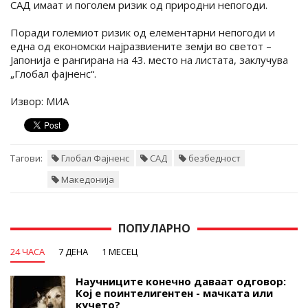
САД имаат и поголем ризик од природни непогоди.
Поради големиот ризик од елементарни непогоди и
една од економски најразвиените земји во светот –
Јапонија е рангирана на 43. место на листата, заклучува
„Глобал фајненс“.
Извор: МИА
Тагови:
Глобал Фајненс
САД
безбедност
Македонија
ПОПУЛАРНО
24 ЧАСА
7 ДЕНА
1 МЕСЕЦ
Научниците конечно даваат одговор:
Кој е поинтелигентен - мачката или
кучето?