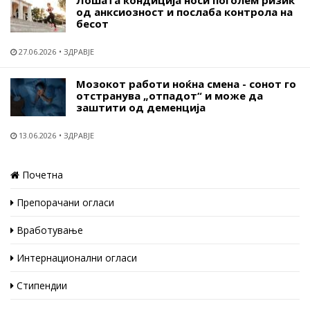
Лошата кондиција носи поголем ризик
од анксиозност и послаба контрола на
бесот
27.06.2026
ЗДРАВЈЕ
Мозокот работи ноќна смена - сонот го
отстранува „отпадот“ и може да
заштити од деменција
13.06.2026
ЗДРАВЈЕ
Почетна
Препорачани огласи
Вработување
Интернационални огласи
Стипендии