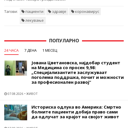
Тагови:
пациенти
здравје
коронавирус
лекување
ПОПУЛАРНО
24 ЧАСА
7 ДЕНА
1 МЕСЕЦ
Јована Цветановска, најдобар студент
на Медицина со просек 9,98:
„Специјализантите заслужуваат
поголема поддршка, почит и можности
за професионален развој“
07.08.2026
ЖИВОТ
Историска одлука во Америка: Смртно
болните пациенти добија право сами
да одлучат за крајот на својот живот