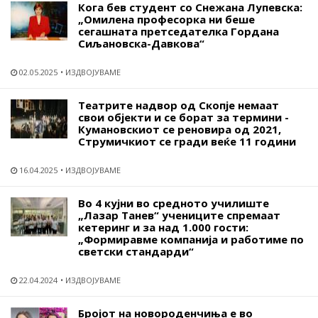
Кога бев студент со Снежана Лупевска:
„Омилена професорка ни беше
сегашната претседателка Гордана
Сиљановска-Давкова“
02.05.2025
ИЗДВОЈУВАМЕ
Театрите надвор од Скопје немаат
свои објекти и се борат за термини -
Кумановскиот се реновира од 2021,
Струмичкиот се гради веќе 11 години
16.04.2025
ИЗДВОЈУВАМЕ
Во 4 кујни во средното училиште
„Лазар Танев“ учениците спремаат
кетеринг и за над 1.000 гости:
„Формиравме компанија и работиме по
светски стандарди“
22.04.2024
ИЗДВОЈУВАМЕ
Бројот на новороденчиња е во