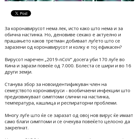
За коронавирусот нема лек, исто како што нема и за
обична настинка. Но, деновиве секако е актуелно и
прашањето каков третман добиваат луѓето што се
заразени од коронавирусот и колку е тој ефикасен?
Вирусот наречен „2019-nCoV“ досега уби 170 луѓе во
Кина и зарази повеќе од 7.000. Болеста се шири и во 16
други земји.
Станува збор за новоидентификуван член на
семејството коронавируси - вообичаени инфекции што
предизвикуваат симптоми слични на настинка,
температура, кашлица и респираторни проблеми.
Многу луѓе што ќе се заразат од овој нов вирус ќе имаат
само благи симптоми и се очекува повеќето целосно да
закрепнат.