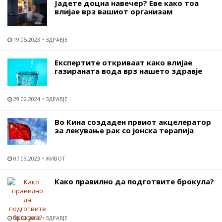
Јадете доцна навечер? Еве како тоа
влијае врз вашиот организам
19.05.2023
ЗДРАВЈЕ
Експертите откриваат како влијае
газираната вода врз нашето здравје
29.02.2024
ЗДРАВЈЕ
Во Кина создаден првиот акцелератор
за лекување рак со јонска терапија
07.09.2023
ЖИВОТ
Како правилно да подготвите брокула?
08.02.2016
ЗДРАВЈЕ