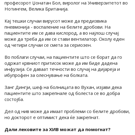
професорот Џонатан Бол, виролог на Универзитетот во
Нотингем, Велика Британија.
Кај тешки случаи вирусот може да предизвика
пневмонија - воспаление на белите дробови. На
пациентите им се дава кислород, а во најлош случај
може да треба да им се стави вентилатор. Околу еден
од четири случаи се смета за сериозен.
Во поблаги случаи, на пациентите што се борат да го
одржат крвниот притисок може да им биде дадена
инфузија. Се даваат течности во случај на дијареја и
ибупрофен за олеснување на болката.
Занг Дингји, шеф на болницата во Вухан, изјави дека
пациентите што закрепнале од болеста се во добра
состојба.
Дел од нив може да имаат проблеми со белите дробови,
но докторот е оптимист дека ќе закрепнат.
Дали лековите
за ХИВ
можат да помогнат?