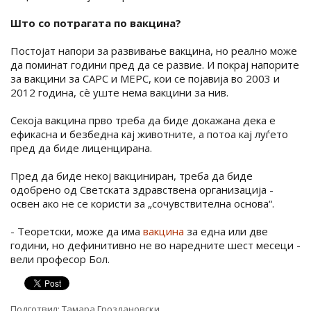
Што со потрагата по вакцина?
Постојат напори за развивање вакцина, но реално може
да поминат години пред да се развие. И покрај напорите
за вакцини за САРС и МЕРС, кои се појавија во 2003 и
2012 година, сè уште нема вакцини за нив.
Секоја вакцина прво треба да биде докажана дека е
ефикасна и безбедна кај животните, а потоа кај луѓето
пред да биде лиценцирана.
Пред да биде некој вакциниран, треба да биде
одобрено од Светската здравствена организација -
освен ако не се користи за „сочувствителна основа“.
- Теоретски, може да има
вакцина
за една или две
години, но дефинитивно не во наредните шест месеци -
вели професор Бол.
Подготвил:
Тамара Гроздановски