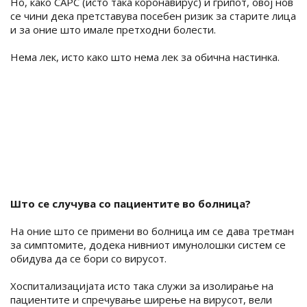
Но, како САРС (исто така коронавирус) и грипот, овој нов
се чини дека претставува посебен ризик за старите лица
и за оние што имале претходни болести.
Нема лек, исто како што нема лек за обична настинка.
Што се случува со пациентите во болница?
На оние што се примени во болница им се дава третман
за симптомите, додека нивниот имунолошки систем се
обидува да се бори со вирусот.
Хоспитализацијата исто така служи за изолирање на
пациентите и спречување ширење на вирусот, вели