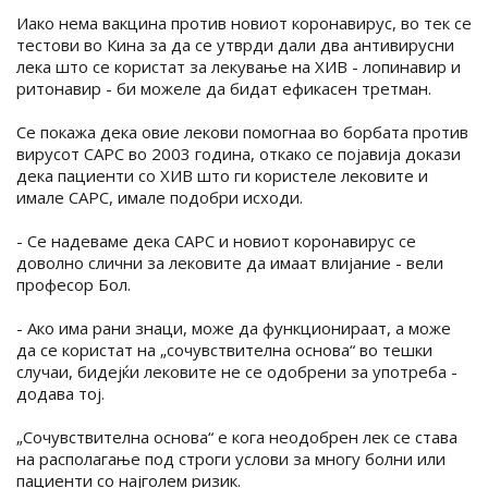
Иако нема вакцина против новиот коронавирус, во тек се
тестови во Кина за да се утврди дали два антивирусни
лека што се користат за лекување на ХИВ - лопинавир и
ритонавир - би можеле да бидат ефикасен третман.
Се покажа дека овие лекови помогнаа во борбата против
вирусот САРС во 2003 година, откако се појавија докази
дека пациенти со ХИВ што ги користеле лековите и
имале САРС, имале подобри исходи.
- Се надеваме дека САРС и новиот коронавирус се
доволно слични за лековите да имаат влијание - вели
професор Бол.
- Ако има рани знаци, може да функционираат, а може
да се користат на „сочувствителна основа“ во тешки
случаи, бидејќи лековите не се одобрени за употреба -
додава тој.
„Сочувствителна основа“ е кога неодобрен лек се става
на располагање под строги услови за многу болни или
пациенти со најголем ризик.