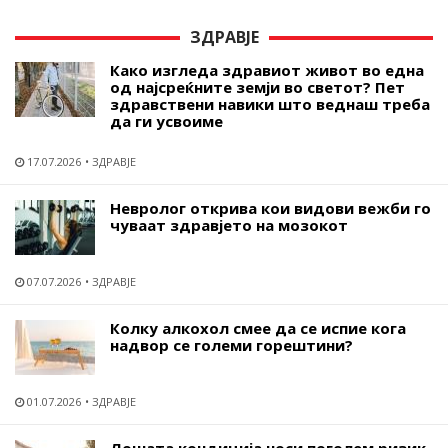
ЗДРАВЈЕ
Како изгледа здравиот живот во една
од најсреќните земји во светот? Пет
здравствени навики што веднаш треба
да ги усвоиме
17.07.2026
ЗДРАВЈЕ
Невролог открива кои видови вежби го
чуваат здравјето на мозокот
07.07.2026
ЗДРАВЈЕ
Колку алкохол смее да се испие кога
надвор се големи горештини?
01.07.2026
ЗДРАВЈЕ