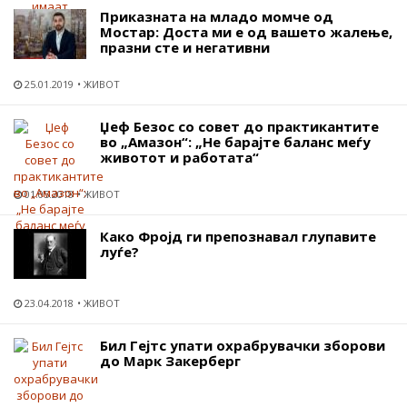
Приказната на младо момче од
Мостар: Доста ми е од вашето жалење,
празни сте и негативни
25.01.2019
ЖИВОТ
Џеф Безос со совет до практикантите
во „Амазон“: „Не барајте баланс меѓу
животот и работата“
01.05.2018
ЖИВОТ
Како Фројд ги препознавал глупавите
луѓе?
23.04.2018
ЖИВОТ
Бил Гејтс упати охрабрувачки зборови
до Марк Закерберг