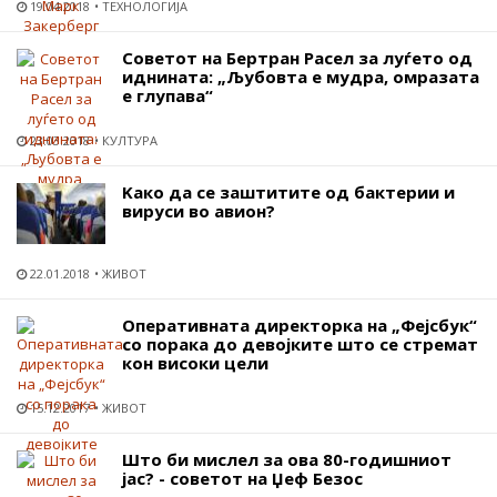
19.04.2018
ТЕХНОЛОГИЈА
Советот на Бертран Расел за луѓето од
иднината: „Љубовта е мудра, омразата
е глупава“
23.03.2018
КУЛТУРА
Kaко да се заштитите од бактерии и
вируси во авион?
22.01.2018
ЖИВОТ
Оперативната директорка на „Фејсбук“
со порака до девојките што се стремат
кон високи цели
15.12.2017
ЖИВОТ
Што би мислел за ова 80-годишниот
јас? - советот на Џеф Безос