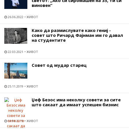
светот: „Ако си сиромашен на 35, ти си
виновен“
26.06.2022
ЖИВОТ
Како да размислувате како гениј -
совет што Ричард Фајнман им го давал
на студентите
22.03.2021
ЖИВОТ
Совет од мудар старец
25.11.2019
ЖИВОТ
Џеф Безос има неколку совети за сите
што сакаат да имаат успешен бизнис
11.06.2019
ЖИВОТ