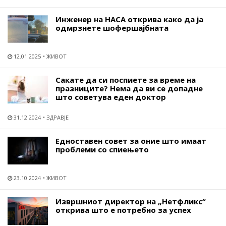
Инженер на НАСА открива како да ја
одмрзнете шофершајбната
12.01.2025
ЖИВОТ
Сакате да си поспиете за време на
празниците? Нема да ви се допадне
што советува еден доктор
31.12.2024
ЗДРАВЈЕ
Едноставен совет за оние што имаат
проблеми со спиењето
23.10.2024
ЖИВОТ
Извршниот директор на „Нетфликс“
открива што е потребно за успех