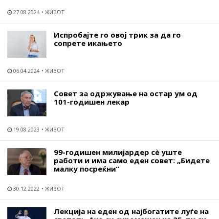
27.08.2024
ЖИВОТ
Испробајте го овој трик за да го
сопрете икањето
06.04.2024
ЖИВОТ
Совет за одржување на остар ум од
101-годишен лекар
19.08.2023
ЖИВОТ
99-годишен милијардер сѐ уште
работи и има само еден совет: „Бидете
малку посреќни“
30.12.2022
ЖИВОТ
Лекција на еден од најбогатите луѓе на