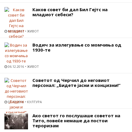
Каков совет би дал Бил Гејтс на
младиот себеси?
02.03.2017
ЖИВОТ
Водич за излегување со момчиња од
1930-те
06.12.2016
ЖИВОТ
Советот од Черчил до неговиот
персонал: „Бидете јасни и концизни!“
02.12.2016
КУЛТУРА
Ако светот го послушаше советот на
Тито, повеќе немаше да постои
тероризам