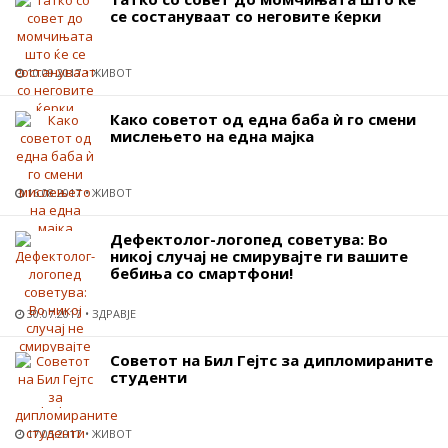
се состануваат со неговите ќерки
10.09.2017
ЖИВОТ
Како советот од една баба ѝ го смени
мислењето на една мајка
16.08.2017
ЖИВОТ
Дефектолог-логопед советува: Во
никој случај не смирувајте ги вашите
бебиња со смартфони!
30.07.2017
ЗДРАВЈЕ
Советот на Бил Гејтс за дипломираните
студенти
17.05.2017
ЖИВОТ