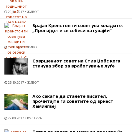
20.11.2017
ЖИВОТ
Брајан Кренстон ги советува младите:
„Пронајдете се себеси патувајќи“
10.11.2017
ЖИВОТ
Совршениот совет на Стив Џобс кога
станува збор за вработување луѓе
25.10.2017
ЖИВОТ
Ако сакате да станете писател,
прочитајте ги советите од Ернест
Хемингвеј
22.09.2017
КУЛТУРА
Татко со совет до момчињата што ќе