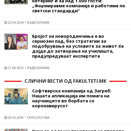
кетеринг и за над 1.000 гости:
„Формиравме компанија и работиме по
светски стандарди“
22.04.2024
ИЗДВОЈУВАМЕ
Бројот на новороденчиња е во
сериозен пад, без стратегии за
подобрување на условите за живот ќе
дојде до затворање на училишта,
предупредуваат експертите
21.08.2023
ИЗДВОЈУВАМЕ
СЛИЧНИ ВЕСТИ ОД FAKULTETI.MK
Софтверска компанија од Загреб:
Нашата апликација им помага на
научниците во борбата со
коронавирусот
30.03.2020
ТЕХНОЛОГИЈА