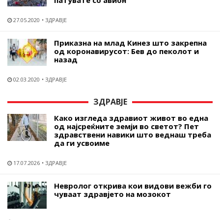
патувате со авион
27.05.2020
ЗДРАВЈЕ
Приказна на млад Кинез што закрепна
од коронавирусот: Бев до пеколот и
назад
02.03.2020
ЗДРАВЈЕ
ЗДРАВЈЕ
Како изгледа здравиот живот во една
од најсреќните земји во светот? Пет
здравствени навики што веднаш треба
да ги усвоиме
17.07.2026
ЗДРАВЈЕ
Невролог открива кои видови вежби го
чуваат здравјето на мозокот