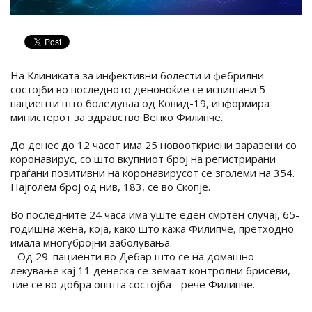
На Клиниката за инфективни болести и фебрилни
состојби во последното деноноќие се испишани 5
пациенти што боледуваа од Ковид-19, информира
министерот за здравство Венко Филипче.
До денес до 12 часот има 25 новооткриени заразени со
коронавирус, со што вкупниот број на регистрирани
граѓани позитивни на коронавирусот се зголеми на 354.
Најголем број од нив, 183, се во Скопје.
Во последните 24 часа има уште еден смртен случај, 65-
годишна жена, која, како што кажа Филипче, претходно
имала многубројни заболувања.
- Од 29. пациенти во Дебар што се на домашно
лекување кај 11 денеска се земаат контролни брисеви,
тие се во добра општа состојба - рече Филипче.