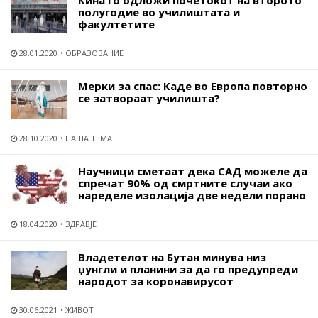
Кина го одложи почетокот на второто
полугодие во училиштата и
факултетите
28.01.2020
ОБРАЗОВАНИЕ
Мерки за спас: Каде во Европа повторно
се затвораат училишта?
28.10.2020
НАША ТЕМА
Научници сметаат дека САД можеле да
спречат 90% од смртните случаи ако
наределе изолација две недели порано
18.04.2020
ЗДРАВЈЕ
Владетелот на Бутан минува низ
џунгли и планини за да го предупреди
народот за коронавирусот
30.06.2021
ЖИВОТ