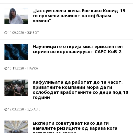
„Јас сум слепа жена. Еве како Ковид-19
го промени начинот на кој барам
помош“
11.09.2020
ЖИВОТ
Научниците открија мистериозен ген
скриен во коронавирусот САРС-КоВ-2
13.11.2020
НАУКА
Кафулињата да работат до 18 часот,
приватните компании мора да ги
ослободат вработените со деца под 10
години
12.03.2020
ЗДРАВЈЕ
Експерти советуваат како да ги
намалите ризиците од зараза кога