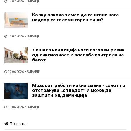
07.07.2026
ЗДРАВЈЕ
Колку алкохол смее да се испие кога
надвор се големи горештини?
01.07.2026
ЗДРАВЈЕ
Лошата кондиција носи поголем ризик
од анксиозност и послаба контрола на
бесот
27.06.2026
ЗДРАВЈЕ
Мозокот работи ноќна смена - сонот го
отстранува „отпадот“ и може да
заштити од деменција
13.06.2026
ЗДРАВЈЕ
Почетна