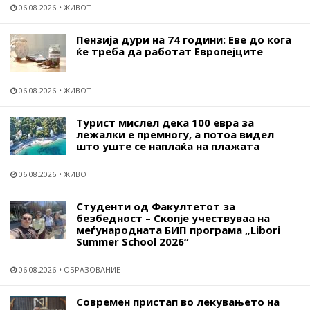
06.08.2026
ЖИВОТ
Пензија дури на 74 години: Еве до кога
ќе треба да работат Европејците
06.08.2026
ЖИВОТ
Турист мислел дека 100 евра за
лежалки е премногу, а потоа видел
што уште се наплаќа на плажата
06.08.2026
ЖИВОТ
Студенти од Факултетот за
безбедност – Скопје учествуваа на
меѓународната БИП програма „Libori
Summer School 2026“
06.08.2026
ОБРАЗОВАНИЕ
Современ пристап во лекувањето на