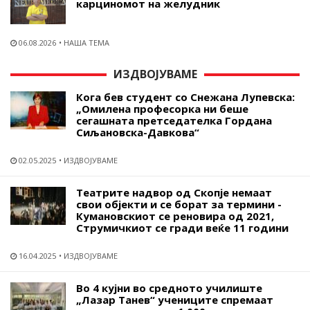
карциномот на желудник
06.08.2026
НАША ТЕМА
ИЗДВОЈУВАМЕ
Кога бев студент со Снежана Лупевска:
„Омилена професорка ни беше
сегашната претседателка Гордана
Сиљановска-Давкова“
02.05.2025
ИЗДВОЈУВАМЕ
Театрите надвор од Скопје немаат
свои објекти и се борат за термини -
Кумановскиот се реновира од 2021,
Струмичкиот се гради веќе 11 години
16.04.2025
ИЗДВОЈУВАМЕ
Во 4 кујни во средното училиште
„Лазар Танев“ учениците спремаат