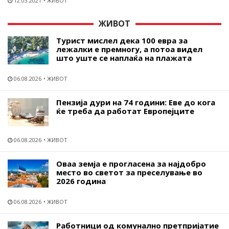
12.03.2021
ЖИВОТ
ЖИВОТ
Турист мислел дека 100 евра за
лежалки е премногу, а потоа видел
што уште се наплаќа на плажата
06.08.2026
ЖИВОТ
Пензија дури на 74 години: Еве до кога
ќе треба да работат Европејците
06.08.2026
ЖИВОТ
Оваа земја е прогласена за најдобро
место во светот за преселување во
2026 година
06.08.2026
ЖИВОТ
Работници од комунално претпријатие