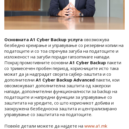
Основната A1 Cyber Backup услуга
овозможува
безбедно креирање и управување со резервни копии на
податоците и со тоа спречува загуба на податоците и
изложеност на загуби поради ransomware напади.
Покрај промотивните основни
A1 Cyber Backup
пакети
со тримесечен пробен период, корисниците исто така
можат да ја надградат својата сајбер-заштита и со
дополнителни
A1 Cyber Backup Advanced
пакети, кои
овозможуваат дополнителна заштита од хакерски
напади, дополнителни функционалности за backup на
податоците и напредни функции за управување со
заштитата на уредите, со што корисникот добива и
заокружена безбедносна заштита и централизирано
управување со заштитата на податоците.
Повеќе детали можете да најдете на
www.a1.mk