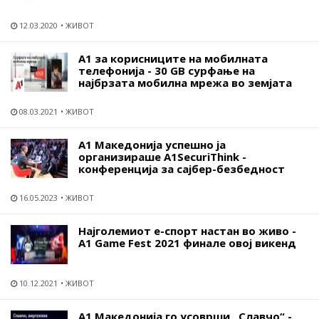
12.03.2020
ЖИВОТ
А1 за корисниците на мобилната
телефонија - 30 GB сурфање на
најбрзата мобилна мрежа во земјата
08.03.2021
ЖИВОТ
A1 Македонија успешно ја
организираше A1SecuriThink -
конференција за сајбер-безбедност
16.05.2023
ЖИВОТ
Најголемиот е-спорт настан во живо -
А1 Game Fest 2021 финале овој викенд
10.12.2021
ЖИВОТ
А1 Македонија го усоврши „Славчо“ -