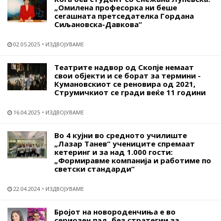
„Омилена професорка ни беше
сегашната претседателка Гордана
Сиљановска-Давкова“
02.05.2025
ИЗДВОЈУВАМЕ
Театрите надвор од Скопје немаат
свои објекти и се борат за термини -
Кумановскиот се реновира од 2021,
Струмичкиот се гради веќе 11 години
16.04.2025
ИЗДВОЈУВАМЕ
Во 4 кујни во средното училиште
„Лазар Танев“ учениците спремаат
кетеринг и за над 1.000 гости:
„Формиравме компанија и работиме по
светски стандарди“
22.04.2024
ИЗДВОЈУВАМЕ
Бројот на новороденчиња е во
сериозен пад, без стратегии за