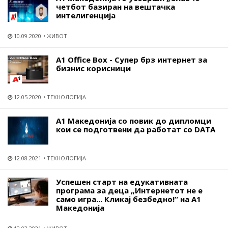
четбот базиран на вештачка
интелигенција
10.09.2020
ЖИВОТ
А1 Office Box - Супер брз интернет за
бизнис корисници
12.05.2020
ТЕХНОЛОГИЈА
A1 Македонија со повик до дипломци
кои се подготвени да работат со DATA
12.08.2021
ТЕХНОЛОГИЈА
Успешен старт на едукативната
програма за деца „Интернетот не е
само игра... Кликај безбедно!“ на А1
Македонија