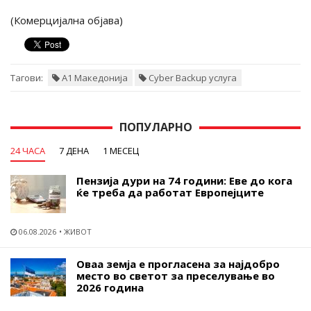
(Комерцијална објава)
Тагови:
А1 Македонија
Cyber Backup услуга
ПОПУЛАРНО
24 ЧАСА
7 ДЕНА
1 МЕСЕЦ
Пензија дури на 74 години: Еве до кога
ќе треба да работат Европејците
06.08.2026
ЖИВОТ
Оваа земја е прогласена за најдобро
место во светот за преселување во
2026 година