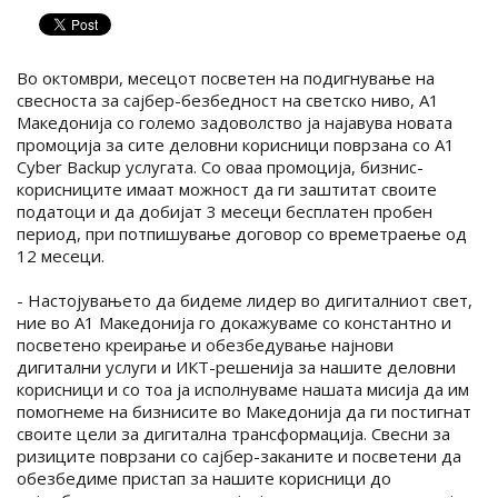
Во октомври, месецот посветен на подигнување на
свесноста за сајбер-безбедност на светско ниво, А1
Македонија со големо задоволство ја најавува новата
промоција за сите деловни корисници поврзана со A1
Cyber Backup услугата. Со оваа промоција, бизнис-
корисниците имаат можност да ги заштитат своите
податоци и да добијат 3 месеци бесплатен пробен
период, при потпишување договор со времетраење од
12 месеци.
- Настојувањето да бидеме лидер во дигиталниот свет,
ние во А1 Македонија го докажуваме со константно и
посветено креирање и обезбедување најнови
дигитални услуги и ИКТ-решенија за нашите деловни
корисници и со тоа ја исполнуваме нашата мисија да им
помогнеме на бизнисите во Македонија да ги постигнат
своите цели за дигитална трансформација. Свесни за
ризиците поврзани со сајбер-заканите и посветени да
обезбедиме пристап за нашите корисници до