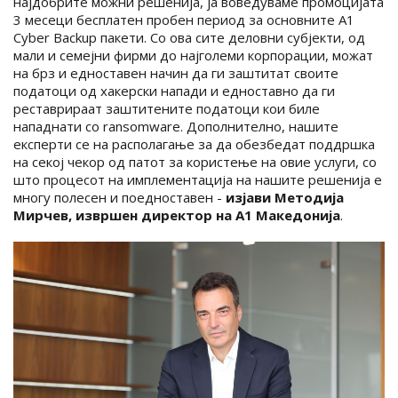
најдобрите можни решенија, ја воведуваме промоцијата
3 месеци бесплатен пробен период за основните A1
Cyber Backup пакети. Со ова сите деловни субјекти, од
мали и семејни фирми до најголеми корпорации, можат
на брз и едноставен начин да ги заштитат своите
податоци од хакерски напади и едноставно да ги
реставрираат заштитените податоци кои биле
нападнати со ransomware. Дополнително, нашите
експерти се на располагање за да обезбедат поддршка
на секој чекор од патот за користење на овие услуги, со
што процесот на имплементација на нашите решенија е
многу полесен и поедноставен -
изјави Методија
Мирчев, извршен директор на А1 Македонија
.