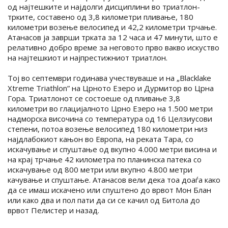
од најтешките и најдолги дисциплини во триатлон-
трките, составено од 3,8 километри пливање, 180
километри возење велосипед и 42,2 километри трчање.
Атанасов ја заврши трката за 12 часа и 47 минути, што е
релативно добро време за неговото прво вакво искуство
на најтешкиот и најпрестижниот триатлон.
Тој во септември годинава учествуваше и на „Blacklake
Xtreme Triathlon” на Црното Езеро и Дурмитор во Црна
Гора. Триатлонот се состоеше од пливање 3,8
километри во глацијалното Црно Езеро на 1.500 метри
надморска височина со температура од 16 Целзиусови
степени, потоа возење велосипед 180 километри низ
најдлабокиот кањон во Европа, на реката Тара, со
искачување и спуштање од вкупно 4.000 метри висина и
на крај трчање 42 километра по планинска патека со
искачување од 800 метри или вкупно 4.800 метри
качување и спуштање. Атанасов вели дека тоа доаѓа како
да се имаш искачено или спуштено до врвот Мон Блан
или како два и пол пати да си се качил од Битола до
врвот Пелистер и назад.