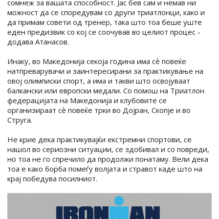
сомнеж за вашата способност. Јас бев сам и немав ни
можност да се споредувам со други триатлонци, како и
да примам совети од тренер, така што тоа беше уште
еден предизвик со кој се соочував во целиот процес -
додава Атанасов.
Инаку, во Македонија секоја година има сѐ повеќе
натпреварувачи и заинтересирани за практикување на
овој олимписки спорт, а има и такви што освојуваат
балкански или европски медали. Со помош на Триатлон
федерацијата на Македонија и клубовите се
организираат сѐ повеќе трки во Дојран, Скопје и во
Струга.
Не крие дека практикувајќи екстремни спортови, се
нашол во сериозни ситуации, се здобивал и со повреди,
но тоа не го спречило да продолжи понатаму. Вели дека
тоа е како борба помеѓу волјата и стравот каде што на
крај победува посилниот.