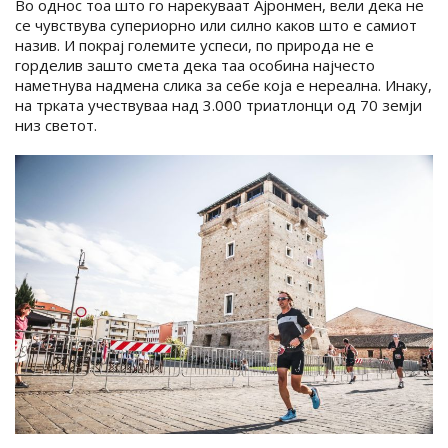
Во однос тоа што го нарекуваат Ајронмен, вели дека не
се чувствува супериорно или силно каков што е самиот
назив. И покрај големите успеси, по природа не е
горделив зашто смета дека таа особина најчесто
наметнува надмена слика за себе која е нереална. Инаку,
на трката учествуваа над 3.000 триатлонци од 70 земји
низ светот.