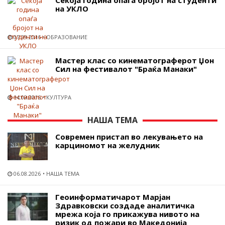
на УКЛО
07.09.2016
ОБРАЗОВАНИЕ
Мастер клас со кинематограферот Џон
Сил на фестивалот "Браќа Манаки"
14.09.2016
КУЛТУРА
НАША ТЕМА
Современ пристап во лекувањето на
карциномот на желудник
06.08.2026
НАША ТЕМА
Геоинформатичарот Марјан
Здравковски создаде аналитичка
мрежа која го прикажува нивото на
ризик од пожари во Македонија