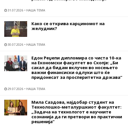
31.07.2026
НАША ТЕМА
Како се открива карциномот на
желудник?
30.07.2026
НАША ТЕМА
Едон Реџепи дипломира со чиста 10-ка
на Економски факултет во Скопје: „Би
сакал да бидам вклучен во носењето
важни финансиски одлуки што ќе
придонесат за просперитетна држава“
29.07.2026
НАША ТЕМА
Мила Саздова, најдобар студент на
Технолошко-металуршкиот факултет:
„Задача на технологот е научните
сознанија да ги претвори во практични
решенија“