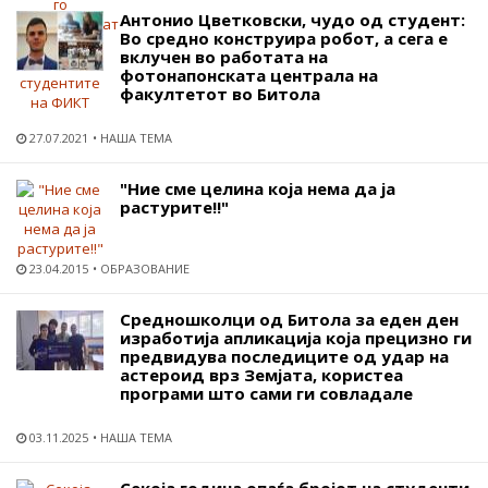
Антонио Цветковски, чудо од студент:
Во средно конструира робот, а сега е
вклучен во работата на
фотонапонската централа на
факултетот во Битола
27.07.2021
НАША ТЕМА
"Ние сме целина која нема да ја
растурите!!"
23.04.2015
ОБРАЗОВАНИЕ
Средношколци од Битола за еден ден
изработија апликација која прецизно ги
предвидува последиците од удар на
астероид врз Земјата, користеа
програми што сами ги совладале
03.11.2025
НАША ТЕМА
Секоја година опаѓа бројот на студенти