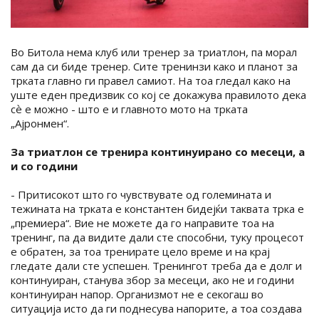
Во Битола нема клуб или тренер за триатлон, па морал
сам да си биде тренер. Сите тренинзи како и планот за
трката главно ги правел самиот. На тоа гледал како на
уште еден предизвик со кој се докажува правилото дека
сѐ е можно - што е и главното мото на трката
„Ајронмен“.
За триатлон се тренира континуирано со месеци, а
и со години
- Притисокот што го чувствувате од големината и
тежината на трката е константен бидејќи таквата трка е
„премиера“. Вие не можете да го направите тоа на
тренинг, па да видите дали сте способни, туку процесот
е обратен, за тоа тренирате цело време и на крај
гледате дали сте успешен. Тренингот треба да е долг и
континуиран, станува збор за месеци, ако не и години
континуиран напор. Организмот не е секогаш во
ситуација исто да ги поднесува напорите, а тоа создава