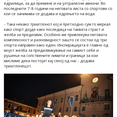
едрилици, за да премине и на ултралесни авиони. Во
последните 7-8 години на неговата листа со спортови со
кои се занимава се додава и едрењето на вода.
- Така некако триатлонот кој и претходно сум го меркал
како спорт дојде како последица на таквата страст и
желба за предизвик. Особено ме привлекува неговата
комплексност и разновидност зашто се состои од три
спорта направен како еден. Инспирацијата е главно од
мојот желба за предизвикување на самиот себе и
рушење на сопствените лимити и граници за кои
мислиме дека постојат кај секој од нас - додава
триатлонецот.