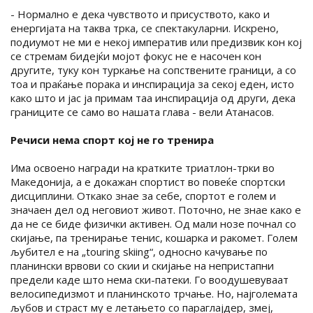
- Нормално е дека чувството и присуството, како и
енергијата на таква трка, се спектакуларни. Искрено,
подиумот не ми е некој императив или предизвик кон кој
се стремам бидејќи мојот фокус не е насочен кон
другите, туку кон туркање на сопствените граници, а со
тоа и праќање порака и инспирација за секој еден, исто
како што и јас ја примам таа инспирација од други, дека
границите се само во нашата глава - вели Атанасов.
Речиси нема спорт кој не го тренира
Има освоено награди на кратките триатлон-трки во
Македонија, а е докажан спортист во повеќе спортски
дисциплини. Откако знае за себе, спортот е голем и
значаен дел од неговиот живот. Поточно, не знае како е
да не се биде физички активен. Од мали нозе почнал со
скијање, па тренирање тенис, кошарка и ракомет. Голем
љубител е на „touring skiing“, односно качување по
планински врвови со скии и скијање на непристапни
предели каде што нема ски-патеки. Го воодушевуваат
велосипедизмот и планинското трчање. Но, најголемата
љубов и страст му е летањето со параглајдер, змеј,