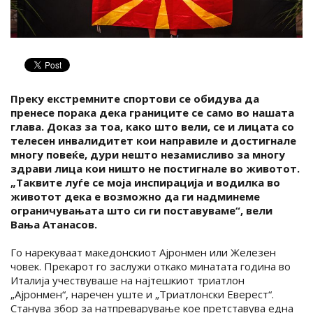
Преку екстремните спортови се обидува да
пренесе порака дека границите се само во нашата
глава. Доказ за тоа, како што вели, се и лицата со
телесен инвалидитет кои направиле и достигнале
многу повеќе, дури нешто незамисливо за многу
здрави лица кои ништо не постигнале во животот.
„Таквите луѓе се моја инспирација и водилка во
животот дека е возможно да ги надминеме
ограничувањата што си ги поставуваме“, вели
Вања Атанасов.
Го нарекуваат македонскиот Ајронмен или Железен
човек. Прекарот го заслужи откако минатата година во
Италија учествуваше на најтешкиот триатлон
„Ајронмен“, наречен уште и „Триатлонски Еверест“.
Станува збор за натпреварување кое претставува една