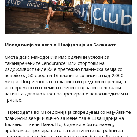
Македонија за него е Швајцарија на Балканот
Смета дека Македонија има одлични услови за
таканаречените „endurance“ или спортови на
издржливост бидејќи е претежно планинска земја со
повеќе од 50 езера и 16 планини со висина над 2.000
метри. Покриеноста со планински предели и превои, а
истовремено и големи котлини поврзани со локални
патишта дава можност за тренирање велосипедизам и
трчање.
- Природата во Македонија ја споредувам со најубавите
планински земји и лично за мене таа е Швајцарија на
Балканот - вели Вања. Но, бидејќи е битолчанец,
проблем за тренирањето на вештините потребни за
триатлон е што Битола нема покриен базен. Додека се