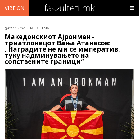
VIBE ON
02.10.2024
НАША ТЕМА
Македонскиот Ајронмен -
триатлонецот Вања Атанасов:
„Наградите не ми се императив,
туку надминувањето на
сопствените граници“