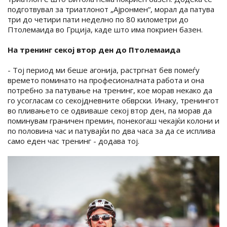
подготвувал за триатлонот „Ајронмен“, морал да патува
три до четири пати неделно по 80 километри до
Птолемаида во Грција, каде што има покриен базен.
На тренинг секој втор ден до Птолемаида
- Тој период ми беше агонија, растргнат бев помеѓу
времето поминато на професионалната работа и она
потребно за патување на тренинг, кое морав некако да
го усогласам со секојдневните обврски. Инаку, тренингот
во пливањето се одвиваше секој втор ден, па морав да
поминувам граничен премин, понекогаш чекајќи колони и
по половина час и патувајќи по два часа за да се исплива
само еден час тренинг - додава тој.