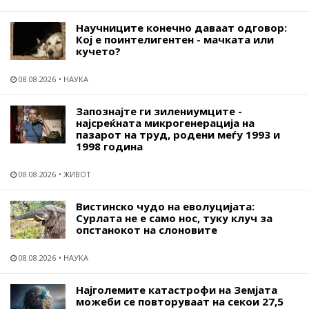
Научниците конечно даваат одговор:
Кој е поинтелигентен - мачката или
кучето?
08.08.2026
НАУКА
Запознајте ги зилениумците -
најсреќната микрогенерација на
пазарот на труд, родени меѓу 1993 и
1998 година
08.08.2026
ЖИВОТ
Вистинско чудо на еволуцијата:
Сурлата не е само нос, туку клуч за
опстанокот на слоновите
08.08.2026
НАУКА
Најголемите катастрофи на Земјата
можеби се повторуваат на секои 27,5