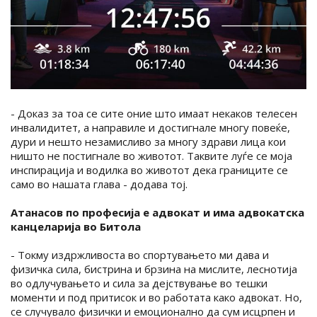
- Доказ за тоа се сите оние што имаат некаков телесен
инвалидитет, а направиле и достигнале многу повеќе,
дури и нешто незамисливо за многу здрави лица кои
ништо не постигнале во животот. Таквите луѓе се моја
инспирација и водилка во животот дека границите се
само во нашата глава - додава тој.
Атанасов по професија е адвокат и има адвокатска
канцеларија во Битола
- Токму издржливоста во спортувањето ми дава и
физичка сила, бистрина и брзина на мислите, леснотија
во одлучувањето и сила за дејствување во тешки
моменти и под притисок и во работата како адвокат. Но,
се случувало физички и емоционално да сум исцрпен и