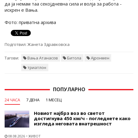
да ја немам таа секојдневна сила и волја за работа -
искрен е Вања.
Фото: приватна архива
Подготвил:
Жанета Здравковска
Тагови:
Вања Атанасов
Битола
Ајронмен
триатлон
ПОПУЛАРНО
24 ЧАСА
7 ДЕНА
1 МЕСЕЦ
Новиот најбрз воз во светот
достигнува 450 км/ч - погледнете како
изгледа неговата внатрешност
08.08.2026
ЖИВОТ