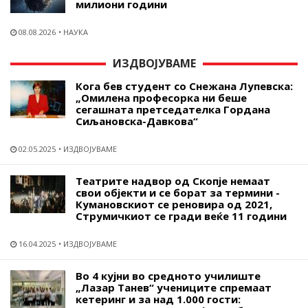
милиони години
08.08.2026
НАУКА
ИЗДВОЈУВАМЕ
Кога бев студент со Снежана Лупевска:
„Омилена професорка ни беше
сегашната претседателка Гордана
Сиљановска-Давкова“
02.05.2025
ИЗДВОЈУВАМЕ
Театрите надвор од Скопје немаат
свои објекти и се борат за термини -
Кумановскиот се реновира од 2021,
Струмичкиот се гради веќе 11 години
16.04.2025
ИЗДВОЈУВАМЕ
Во 4 кујни во средното училиште
„Лазар Танев“ учениците спремаат
кетеринг и за над 1.000 гости: