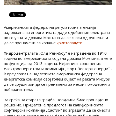
Американската федерална регулаторна агенција
задолжена за енергетиката даде одобрение електрана
во сојузната држава Монтана да се спаси од рушење и
да се пренамени за копање
криптовалути
.
Хидроцентралата „Олд Реинбоу“ е изградена во 1910
година во американската сојузна држава Монтана, а не е
во функција од 2013 година. Нејзиниот сопственик -
електроенергетската компанија „Норт Вестерн енерџи“ -
ѝ предложи на надлежната американска федерална
енергетска комисија овој голем објект на реката Мисури
да се сруши или да се пренамени за некои помодерни и
побарани цели.
За среќа на старата градба, неодамна било пронајдено
решение. Прифатен е предлогот на калифорниската
софтверска компанија „Састин“ во зградата да се смести
голем податочен центар кој ќе работи на блокчејн-