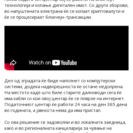
технологија и копање дигитален имот. Со други зборови,
во напуштената електрана ќе се копаат криптовалути и
ќе се процесираат блокчејн-трансакции.
Дел од зградата ќе биде наполнет со компјутерски
системи, додека надворешноста ќе остане недопрена.
На местото каде што биле старите далноводи сега ќе
има кабли со кои овој центар ќе се поврзе на интернет.
Податочниот центар ќе работи 24 часа на ден 365 дена
во годината, а јавноста нема да има пристап.
Со ова решение се задоволни и во локалната заедница,
како и во регионалната канцеларија за чување на