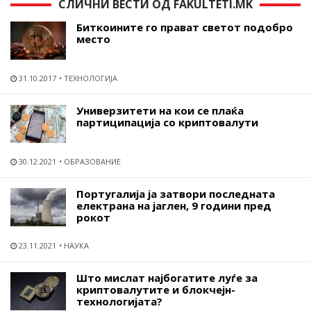
СЛИЧНИ ВЕСТИ ОД FAKULTETI.MK
Биткоините го прават светот подобро
место
31.10.2017
ТЕХНОЛОГИЈА
Универзитети на кои се плаќа
партиципација со криптовалути
30.12.2021
ОБРАЗОВАНИЕ
Португалија ја затвори последната
електрана на јаглен, 9 години пред
рокот
23.11.2021
НАУКА
Што мислат најбогатите луѓе за
криптовалутите и блокчејн-
технологијата?