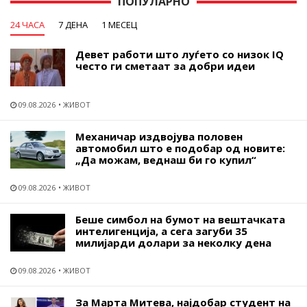
ПОПУЛАРНО
24 ЧАСА
7 ДЕНА
1 МЕСЕЦ
Девет работи што луѓето со низок IQ
често ги сметаат за добри идеи
09.08.2026
ЖИВОТ
Механичар издвојува половен
автомобил што е подобар од новите:
„Да можам, веднаш би го купил“
09.08.2026
ЖИВОТ
Беше симбол на бумот на вештачката
интелигенција, а сега загуби 35
милијарди долари за неколку дена
09.08.2026
ЖИВОТ
За Марта Митева, најдобар студент на