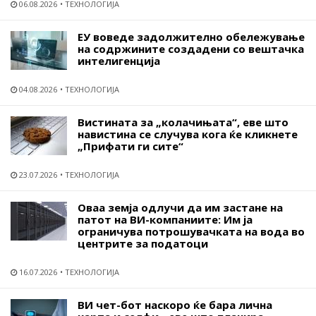
06.08.2026
ТЕХНОЛОГИЈА
ЕУ воведе задолжително обележување
на содржините создадени со вештачка
интелигенција
04.08.2026
ТЕХНОЛОГИЈА
Вистината за „колачињата“, еве што
навистина се случува кога ќе кликнете
„Прифати ги сите“
23.07.2026
ТЕХНОЛОГИЈА
Оваа земја одлучи да им застане на
патот на ВИ-компаниите: Им ја
ограничува потрошувачката на вода во
центрите за податоци
16.07.2026
ТЕХНОЛОГИЈА
ВИ чет-бот наскоро ќе бара лична