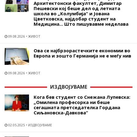
Архитектонски факултет, Димитар
Пешевски кој беше дел од летната
школа во „Колумбија“ и Јована
Цветковска, најдобар студент на
Медицина... Што пишувавме неделава
09.08.2026
ЖИВОТ
Ова се најбрзорастечките економии во
Европа и зошто Германија не е меѓу нив
09.08.2026
ЖИВОТ
ИЗДВОЈУВАМЕ
Кога бев студент со Снежана Лупевска:
„Омилена професорка ни беше
сегашната претседателка Гордана
Сиљановска-Давкова“
02.05.2025
ИЗДВОЈУВАМЕ