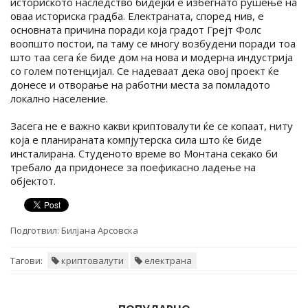
историското наследство бидејќи е избегнато рушење на
оваа историска градба. Електраната, според нив, е
основната причина поради која градот Грејт Фолс
воопшто постои, па таму се многу возбудени поради тоа
што таа сега ќе биде дом на нова и модерна индустрија
со голем потенцијал. Се надеваат дека овој проект ќе
донесе и отворање на работни места за помладото
локално население.
Засега не е важно какви криптовалути ќе се копаат, ниту
која е планираната компјутерска сила што ќе биде
инсталирана. Студеното време во Монтана секако би
требало да придонесе за поефикасно ладење на
објектот.
Подготвил:
Билјана Арсовска
Тагови:
криптовалути
електрана