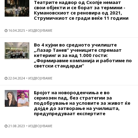
Театрите надвор од Скопје немаат
свои објекти и се борат за термини -
Кумановскиот се реновира од 2021,
Струмичкиот се гради веќе 11 години
16.04.2025
ИЗДВОЈУВАМЕ
Во 4 кујни во средното училиште
„Лазар Танев“ учениците спремаат
кетеринг и за над 1.000 гости:
„Формиравме компанија и работиме по
светски стандарди“
22.04.2024
ИЗДВОЈУВАМЕ
Бројот на новороденчиња е во
сериозен пад, без стратегии за
подобрување на условите за живот ќе
дојде до затворање на училишта,
предупредуваат експертите
21.08.2023
ИЗДВОЈУВАМЕ