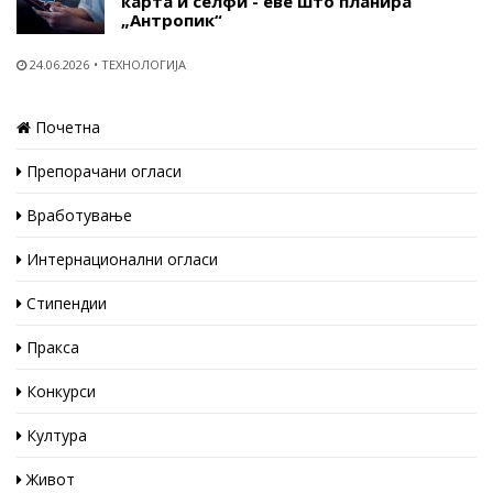
карта и селфи - еве што планира
„Антропик“
24.06.2026
ТЕХНОЛОГИЈА
Почетна
Препорачани огласи
Вработување
Интернационални огласи
Стипендии
Пракса
Конкурси
Култура
Живот