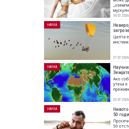
„оземпи
мускулн
30.07.2026
Неверој
НАУКА
загрозе
Целта е
инстинк
27.07.2026
Научни
НАУКА
Земјат
Ако соб
утеха е
преживе
23.07.2026
Нивото
НАУКА
50 год
Просечн
50 отст