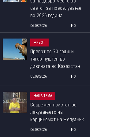
за најдобро место во
светот за преселување
во 2026 година
06.08.2026
0
ЖИВОТ
Првпат по 70 години
тигар пуштен во
дивината во Казахстан
05.08.2026
0
НАША ТЕМА
Современ пристап во
лекувањето на
карциномот на желудник
06.08.2026
0