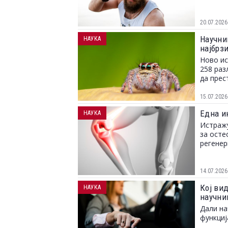
20.07.2026
Научни
НАУКА
најбрз
Ново ис
258 раз
да прес
15.07.2026
Една и
НАУКА
Истражу
за осте
регенер
14.07.2026
Кој ви
НАУКА
научни
Дали на
функциј