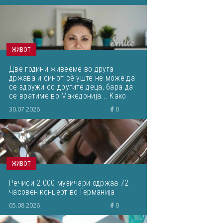
ЖИВОТ
Две години живееме во друга
држава и синот сѐ уште не може да
се здружи со другите деца, бара да
се вратиме во Македонија... Како
да постапам?
30.07.2026
0
ЖИВОТ
Речиси 2.000 музичари одржаа 72-
часовен концерт во Германија
05.08.2026
0