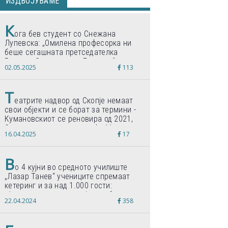
ИЗДВОЈУВАМЕ
К
ога бев студент со Снежана
Лупевска: „Омилена професорка ни
беше сегашната претседателка
Гордана Сиљановска-Давкова“
02.05.2025
113
Т
еатрите надвор од Скопје немаат
свои објекти и се борат за термини -
Кумановскиот се реновира од 2021,
Струмичкиот се гради веќе 11 години
16.04.2025
17
В
о 4 кујни во средното училиште
„Лазар Танев“ учениците спремаат
кетеринг и за над 1.000 гости:
„Формиравме компанија и работиме
22.04.2024
358
по светски стандарди“