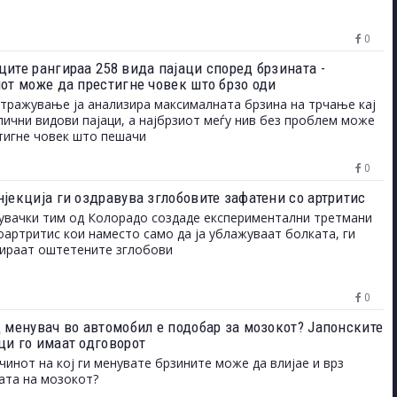
0
ците рангираа 258 вида пајаци според брзината -
иот може да престигне човек што брзо оди
тражување ја анализира максималната брзина на трчање кај
лични видови пајаци, а најбрзиот меѓу нив без проблем може
тигне човек што пешачи
0
нјекција ги оздравува зглобовите зафатени со артритис
вачки тим од Колорадо создаде експериментални третмани
оартритис кои наместо само да ја ублажуваат болката, ги
ираат оштетените зглобови
0
д менувач во автомобил е подобар за мозокот? Јапонските
ци го имаат одговорот
чинот на кој ги менувате брзините може да влијае и врз
ата на мозокот?