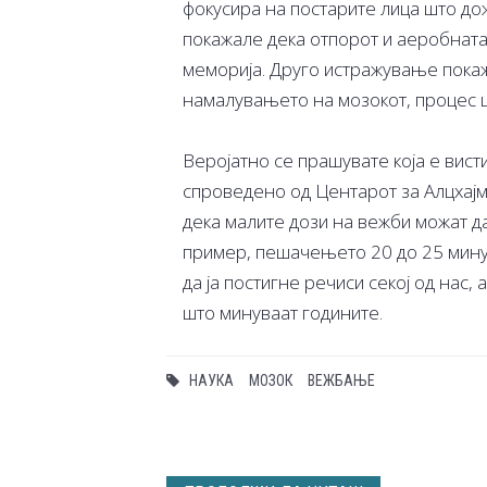
фокусира на постарите лица што д
покажале дека отпорот и аеробната
меморија. Друго истражување пока
намалувањето на мозокот, процес ш
Веројатно се прашувате која е вис
спроведено од Центарот за Алцхајм
дека малите дози на вежби можат д
пример, пешачењето 20 до 25 мину
да ја постигне речиси секој од нас,
што минуваат годините.
НАУКА
МОЗОК
ВЕЖБАЊЕ