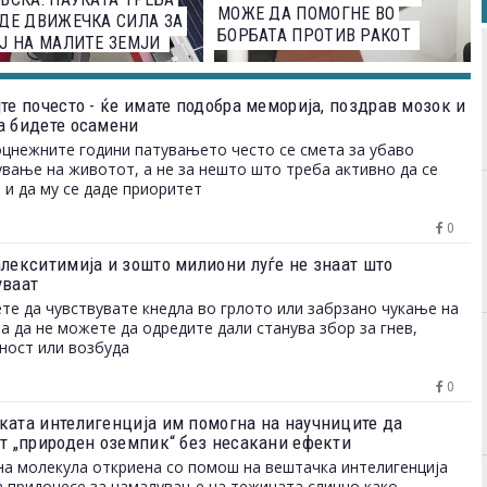
МОЖЕ ДА ПОМОГНЕ ВО
ДЕ ДВИЖЕЧКА СИЛА ЗА
БОРБАТА ПРОТИВ РАКОТ
Ј НА МАЛИТЕ ЗЕМЈИ
те почесто - ќе имате подобра меморија, поздрав мозок и
а бидете осамени
цнежните години патувањето често се смета за убаво
вање на животот, а не за нешто што треба активно да се
 и да му се даде приоритет
0
алекситимија и зошто милиони луѓе не знаат што
уваат
те да чувствувате кнедла во грлото или забрзано чукање на
 а да не можете да одредите дали станува збор за гнев,
ност или возбуда
0
ката интелигенција им помогна на научниците да
ат „природен оземпик“ без несакани ефекти
а молекула откриена со помош на вештачка интелигенција
 придонесе за намалување на тежината слично како