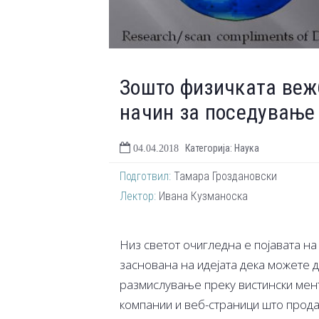
Зошто физичката веж
начин за поседување
Категорија: Наука
04.04.2018
Подготвил:
Тамара Гроздановски
Лектор:
Ивана Кузманоска
Низ светот очигледна е појавата на 
заснована на идејата дека можете 
размислување преку вистински мент
компании и веб-страници што прода