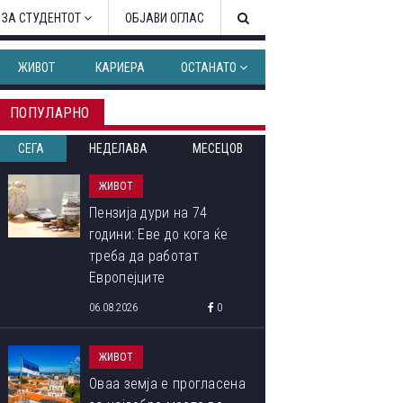
 ЗА СТУДЕНТОТ
ОБЈАВИ ОГЛАС
ЖИВОТ
КАРИЕРА
ОСТАНАТО
ПОПУЛАРНО
СЕГА
НЕДЕЛАВА
МЕСЕЦОВ
ЖИВОТ
Пензија дури на 74
години: Еве до кога ќе
треба да работат
Европејците
06.08.2026
0
ЖИВОТ
Оваа земја е прогласена