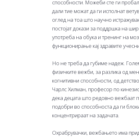
способности. Можеби сте ги пробал
дали тие можат да ги исполнат вет
оглед на тоа што научно истражува
постојат докази за поддршка на ш
употреба на обука и тренинг на мо
функционирање кај здравите учесни
Но не треба да губиме надеж. Голе
физичките вежби, за разлика од ме
когнитивни способности, од детств
Чарлс Хилман, професор по кинезио
дека децата што редовно вежбаат 
подобри во способноста да ги блок
концентрираат на задачата.
Охрабрувачки, вежбањето има прид