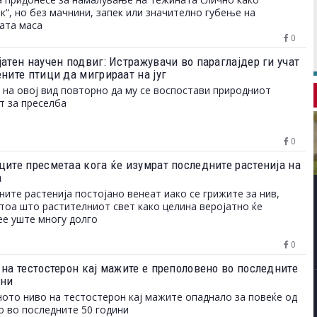
к“, но без мачнини, запек или значително губење на
ата маса
0
атен научен подвиг: Истражувачи во параглајдер ги учат
ните птици да мигрираат на југ
 на овој вид повторно да му се воспостави природниот
т за преселба
0
ците пресметаа кога ќе изумрат последните растенија на
а
ните растенија постојано венеат иако се грижите за нив,
 тоа што растителниот свет како целина веројатно ќе
е уште многу долго
0
 на тестостерон кај мажите е преполовено во последните
ини
ото ниво на тестостерон кај мажите опаднало за повеќе од
о во последните 50 години