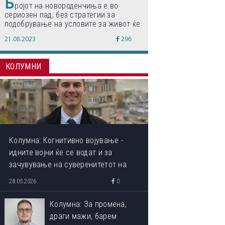
Б
ројот на новороденчиња е во
сериозен пад, без стратегии за
подобрување на условите за живот ќе
дојде до затворање на училишта,
21.08.2023
296
предупредуваат експертите
КОЛУМНИ
Колумна: Когнитивно војување -
идните војни ќе се водат и за
зачувување на суверенитетот на
сопствениот ум
28.05.2026
0
Колумна: За промена,
драги мажи, барем