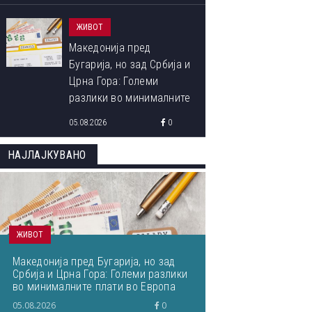
ЖИВОТ
Македонија пред
Бугарија, но зад Србија и
Црна Гора: Големи
разлики во минималните
плати во Европа
05.08.2026
0
НАЈЛАЈКУВАНО
ЖИВОТ
Македонија пред Бугарија, но зад
Србија и Црна Гора: Големи разлики
во минималните плати во Европа
05.08.2026
0