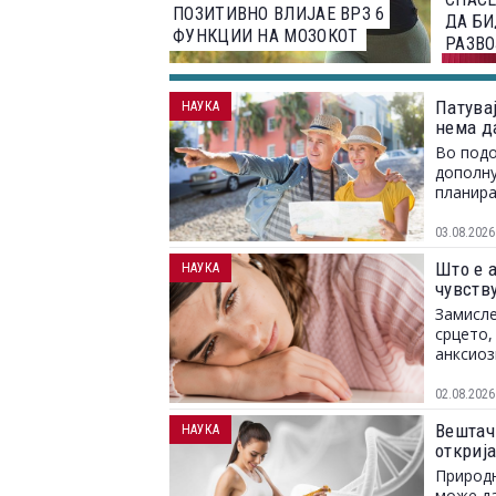
ПОЗИТИВНО ВЛИЈАЕ ВРЗ 6
ДА БИ
ФУНКЦИИ НА МОЗОКОТ
РАЗВО
Патувај
НАУКА
нема д
Во подо
дополну
планира
03.08.2026
Што е 
НАУКА
чувств
Замисле
срцето,
анксиоз
02.08.2026
Вештач
НАУКА
откриј
Природн
може да