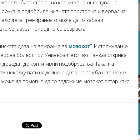
оживеале благ степен на когнитивно оштетување
 обука ја подобриле нивната просторна и вербална
жало дека тренирањето може да го забави
то се јавува природно со возраста.
тинската доза на вежбање за
мозокот
? Истражување
ерова болест при Универзитетот во Канзаз открива
а доведат до когнитивни подобрувања. Така, на
ти неколку пати неделно е доза на вежба што може
 а може да помогне да го задржиме мозокот остар како