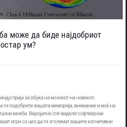
ба може да биде најдобриот
 остар ум?
индустрија за обука на мозокот на човекот,
да ги подобрите вашата меморија, внимание и моќ на
ални вежби. Веројатно сте виделе софтверски
ваат игри со цел да ги зголемат вашите когнитивни