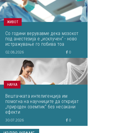
ЖИВОТ
Со години верувавме дека мозокот
под анестезија е „исклучен“ - ново
истражување го побива тоа
02.08.2026
0
НАУКА
Вештачката интелигенција им
помогна на научниците да откријат
„природен оземпик“ без несакани
ефекти
30.07.2026
0