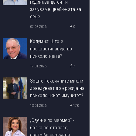
годинава да си ги
зачуваме цвеќињата за
себе
07.03.2026
0
Колумна: Што е
прекрастинација во
психологијата?
17.01.2026
7
Зошто токсичните мисли
доведуваат до ерозија на
психолошкиот имунитет?
13.01.2026
178
„Одење по мермер“ -
болка во стапало,
состојба наречена