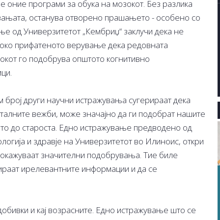
е оние програми за обука на мозокот. Без разлика
увањата, останува отворено прашањето - особено со
ње од Универзитетот „Кембриџ“ заклучи дека не
ироко прифатеното верување дека редовната
зокот го подобрува општото когнитивно
ци.
м број други научни истражувања сугерираат дека
нталните вежби, може значајно да ги подобрат нашите
ото до староста. Едно истражување предводено од
логија и здравје на Универзитетот во Илиноис, откри
покажуваат значителни подобрувања. Тие биле
ираат ирелевантните информации и да се
обивки и кај возрасните. Едно истражување што се