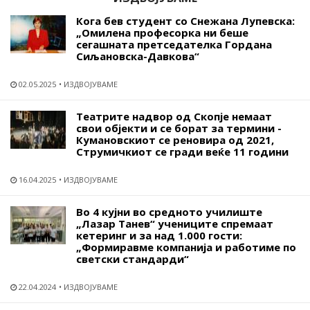
Кога бев студент со Снежана Лупевска:
„Омилена професорка ни беше
сегашната претседателка Гордана
Сиљановска-Давкова“
02.05.2025
ИЗДВОЈУВАМЕ
Театрите надвор од Скопје немаат
свои објекти и се борат за термини -
Кумановскиот се реновира од 2021,
Струмичкиот се гради веќе 11 години
16.04.2025
ИЗДВОЈУВАМЕ
Во 4 кујни во средното училиште
„Лазар Танев“ учениците спремаат
кетеринг и за над 1.000 гости:
„Формиравме компанија и работиме по
светски стандарди“
22.04.2024
ИЗДВОЈУВАМЕ