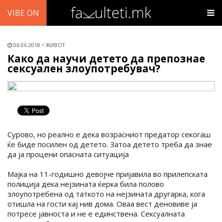
VIBE ON
06.06.2018
ЖИВОТ
Како да научи детето да препознае
сексуален злоупотребувач?
Сурово, но реално е дека возрасниот предатор секогаш
ќе биде посилен од детето. Затоа детето треба да знае
да ја процени опасната ситуација
Мајка на 11-годишно девојче пријавила во прилепската
полиција дека нејзината ќерка била полово
злоупотребена од таткото на нејзината другарка, кога
отишла на гости кај нив дома. Оваа вест деновиве ја
потресе јавноста и не е единствена. Сексуалната