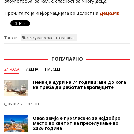
злоупотреба, за жал, е опасност за многу деца.
Прочитајте ја информацијата во целост на
Деца.мк
Тагови:
сексуално злоставување
ПОПУЛАРНО
24 ЧАСА
7 ДЕНА
1 МЕСЕЦ
Пензија дури на 74 години: Еве до кога
ќе треба да работат Европејците
06.08.2026
ЖИВОТ
Оваа земја е прогласена за најдобро
место во светот за преселување во
2026 година