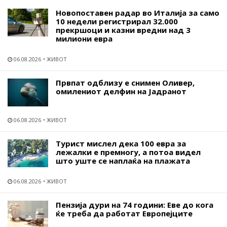
Новопоставен радар во Италија за само
10 недели регистрирал 32.000
прекршоци и казни вредни над 3
милиони евра
06.08.2026
ЖИВОТ
Првпат одблизу е снимен Оливер,
омилениот делфин на Јадранот
06.08.2026
ЖИВОТ
Турист мислел дека 100 евра за
лежалки е премногу, а потоа видел
што уште се наплаќа на плажата
06.08.2026
ЖИВОТ
Пензија дури на 74 години: Еве до кога
ќе треба да работат Европејците