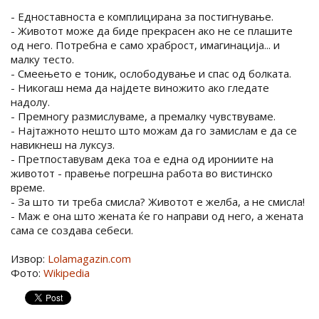
- Едноставноста е комплицирана за постигнување.
- Животот може да биде прекрасен ако не се плашите
од него. Потребна е само храброст, имагинација... и
малку тесто.
- Смеењето е тоник, ослободување и спас од болката.
- Никогаш нема да најдете виножито ако гледате
надолу.
- Премногу размислуваме, а премалку чувствуваме.
- Најтажното нешто што можам да го замислам е да се
навикнеш на луксуз.
- Претпоставувам дека тоа е една од ирониите на
животот - правење погрешна работа во вистинско
време.
- За што ти треба смисла? Животот е желба, а не смисла!
- Маж е она што жената ќе го направи од него, а жената
сама се создава себеси.
Извор:
Lolamagazin.com
Фото:
Wikipedia