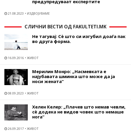
предупредуваат експертите
21.08.2023
ИЗДВОЈУВАМЕ
СЛИЧНИ ВЕСТИ ОД FAKULTETI.MK
Не тагувај: Сѐ што си изгубил доаѓа пак
во друга форма.
16.09.2016
ЖИВОТ
Мерилин Монро: „Насмевката е
најубавата шминка што може да ја
носи жената“
08.09.2023
ЖИВОТ
Хелен Келер: „Плачев што немав чевли,
сѐ додека не видов човек што немаше
нога“
26.09.2017
ЖИВОТ