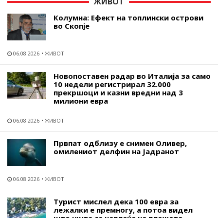
ЖИВОТ
Колумна: Ефект на топлински острови
во Скопје
06.08.2026
ЖИВОТ
Новопоставен радар во Италија за само
10 недели регистрирал 32.000
прекршоци и казни вредни над 3
милиони евра
06.08.2026
ЖИВОТ
Првпат одблизу е снимен Оливер,
омилениот делфин на Јадранот
06.08.2026
ЖИВОТ
Турист мислел дека 100 евра за
лежалки е премногу, а потоа видел