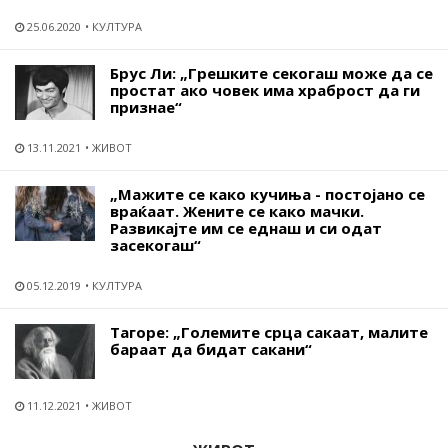
25.06.2020
КУЛТУРА
Брус Ли: „Грешките секогаш може да се
простат ако човек има храброст да ги
признае“
13.11.2021
ЖИВОТ
„Мажите се како кучиња - постојано се
враќаат. Жените се како мачки.
Развикајте им се еднаш и си одат
засекогаш“
05.12.2019
КУЛТУРА
Тагоре: „Големите срца сакаат, малите
бараат да бидат сакани“
11.12.2021
ЖИВОТ