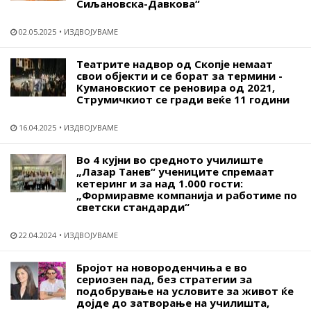
Сиљановска-Давкова“
02.05.2025
ИЗДВОЈУВАМЕ
Театрите надвор од Скопје немаат
свои објекти и се борат за термини -
Кумановскиот се реновира од 2021,
Струмичкиот се гради веќе 11 години
16.04.2025
ИЗДВОЈУВАМЕ
Во 4 кујни во средното училиште
„Лазар Танев“ учениците спремаат
кетеринг и за над 1.000 гости:
„Формиравме компанија и работиме по
светски стандарди“
22.04.2024
ИЗДВОЈУВАМЕ
Бројот на новороденчиња е во
сериозен пад, без стратегии за
подобрување на условите за живот ќе
дојде до затворање на училишта,