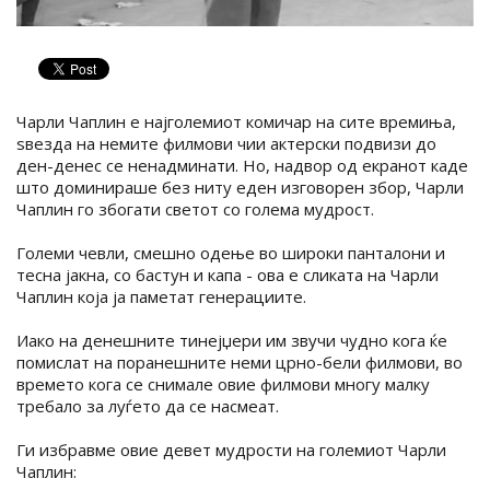
Чарли Чаплин е најголемиот комичар на сите времиња,
ѕвезда на немите филмови чии актерски подвизи до
ден-денес се ненадминати. Но, надвор од екранот каде
што доминираше без ниту еден изговорен збор, Чарли
Чаплин го збогати светот со голема мудрост.
Големи чевли, смешно одење во широки панталони и
тесна јакна, со бастун и капа - ова е сликата на Чарли
Чаплин која ја паметат генерациите.
Иако на денешните тинејџери им звучи чудно кога ќе
помислат на поранешните неми црно-бели филмови, во
времето кога се снимале овие филмови многу малку
требало за луѓето да се насмеат.
Ги избравме овие девет мудрости на големиот Чарли
Чаплин: