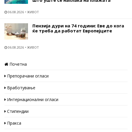
што уште се наплаќа на плажата
06.08.2026
ЖИВОТ
Пензија дури на 74 години: Еве до кога
ќе треба да работат Европејците
06.08.2026
ЖИВОТ
Почетна
Препорачани огласи
Вработување
Интернационални огласи
Стипендии
Пракса