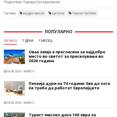
Подготвил:
Тамара Гроздановски
Тагови:
мудри мисли
цитати
Чарли Чаплин
ПОПУЛАРНО
24 ЧАСА
7 ДЕНА
1 МЕСЕЦ
Оваа земја е прогласена за најдобро
место во светот за преселување во
2026 година
06.08.2026
ЖИВОТ
Пензија дури на 74 години: Еве до кога
ќе треба да работат Европејците
06.08.2026
ЖИВОТ
Турист мислел дека 100 евра за