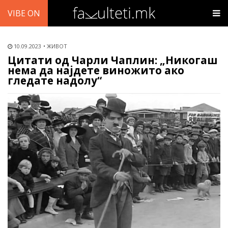
VIBE ON
10.09.2023
ЖИВОТ
Цитати од Чарли Чаплин: „Никогаш
нема да најдете виножито ако
гледате надолу“