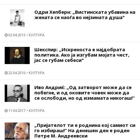
Одри Хепберн: „Вистинската убавина на
жената се наоѓа во нејзината душа"
02.04.2015
КУЛТУРА
Шекспир: „Искреноста е најдобрата
политика. Ако ја изгубам мојата чест,
јас се губам себеси"
22.04.2016
КУЛТУРА
Иво Андриќ: „Од затворот може да се
побегне, и од оковите човек може да
се ослободи, но од измамата никогаш!“
11.04.2017
КУЛТУРА
„Пријателот ти е роднина кој самиот си
го избираш!“ На денешен ден е роден
Петре М. Андреевски