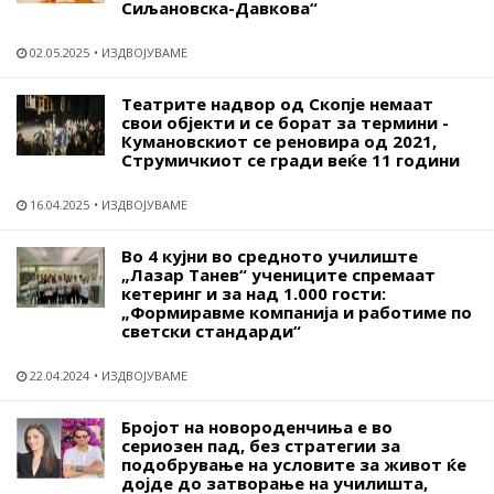
Сиљановска-Давкова“
02.05.2025
ИЗДВОЈУВАМЕ
Театрите надвор од Скопје немаат
свои објекти и се борат за термини -
Кумановскиот се реновира од 2021,
Струмичкиот се гради веќе 11 години
16.04.2025
ИЗДВОЈУВАМЕ
Во 4 кујни во средното училиште
„Лазар Танев“ учениците спремаат
кетеринг и за над 1.000 гости:
„Формиравме компанија и работиме по
светски стандарди“
22.04.2024
ИЗДВОЈУВАМЕ
Бројот на новороденчиња е во
сериозен пад, без стратегии за
подобрување на условите за живот ќе
дојде до затворање на училишта,