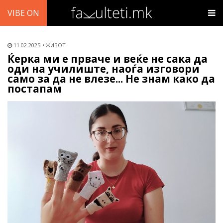
VIBE ON
11.02.2025
ЖИВОТ
Ќерка ми е прваче и веќе не сака да
оди на училиште, наоѓа изговори
само за да не влезе... Не знам како да
постапам