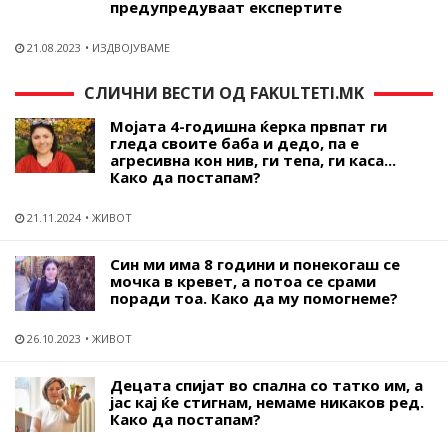
предупредуваат експертите
21.08.2023
ИЗДВОЈУВАМЕ
СЛИЧНИ ВЕСТИ ОД FAKULTETI.MK
Мојата 4-годишна ќерка првпат ги
гледа своите баба и дедо, па е
агресивна кон нив, ги тепа, ги каса...
Како да постапам?
21.11.2024
ЖИВОТ
Син ми има 8 години и понекогаш се
мочка в кревет, а потоа се срами
поради тоа. Како да му помогнеме?
26.10.2023
ЖИВОТ
Децата спијат во спална со татко им, а
јас кај ќе стигнам, немаме никаков ред.
Како да постапам?