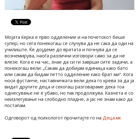
Мојата ќерка е прво одделение и на почетокот беше
супер, но сега понекогаш се случува да не сака да оди на
училиште. Ќе дојдеме до вратата и почнува да се
вознемирува, наоѓа различни изговори само за да не
влезе. Кога е на час, знае да си ги заврши сите задачи, а
понекогаш вели: „Сакам да добијам единица како бато
или сакам да бидам петто одделение како брат ми“. Кога
носи фустанче, наставничката вели дека го крева за да ја
видат другите деца и секогаш разговараме дека тоа
однесување не е убаво, но пак продолжува. Казнета е со
неизлегување на слободно пладне, а јас не знам како да
постапам.
Одговорот од психологот прочитајте го на
Деца.мк