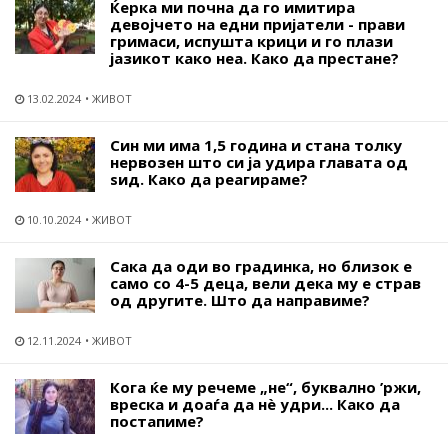
Ќерка ми почна да го имитира
девојчето на едни пријатели - прави
гримаси, испушта крици и го плази
јазикот како неа. Како да престане?
13.02.2024
ЖИВОТ
Син ми има 1,5 година и стана толку
нервозен што си ја удира главата од
ѕид. Како да реагираме?
10.10.2024
ЖИВОТ
Сака да оди во градинка, но близок е
само со 4-5 деца, вели дека му е страв
од другите. Што да направиме?
12.11.2024
ЖИВОТ
Кога ќе му речеме „не“, буквално ’ржи,
вреска и доаѓа да нѐ удри... Како да
постапиме?