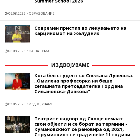
Summer School 2026“
06.08.2026
ОБРАЗОВАНИЕ
Современ пристап во лекувањето на
карциномот на желудник
06.08.2026
НАША ТЕМА
ИЗДВОЈУВАМЕ
Кога бев студент со Снежана Лупевска:
„Омилена професорка ни беше
сегашната претседателка Гордана
Сиљановска-Давкова“
02.05.2025
ИЗДВОЈУВАМЕ
Театрите надвор од Скопје немаат
свои објекти и се борат за термини -
Кумановскиот се реновира од 2021,
Струмичкиот се гради веќе 11 години