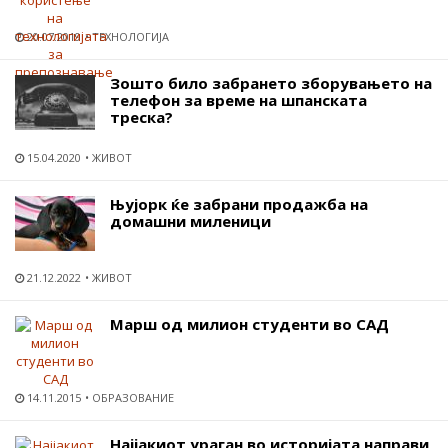
20.07.2019
ТЕХНОЛОГИЈА
Зошто било забрането зборувањето на
телефон за време на шпанската
треска?
15.04.2020
ЖИВОТ
Њујорк ќе забрани продажба на
домашни миленици
21.12.2022
ЖИВОТ
Марш од милион студенти во САД
14.11.2015
ОБРАЗОВАНИЕ
Најјакиот ураган во историјата направи