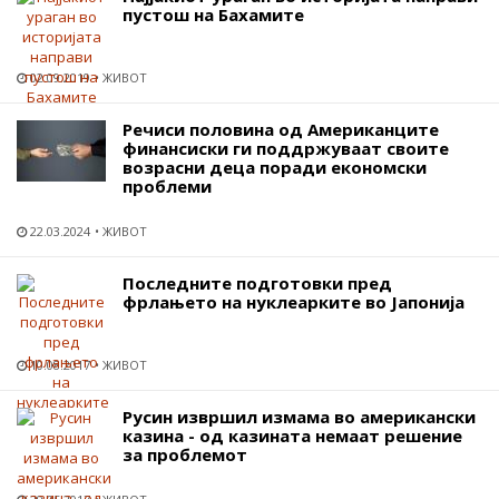
пустош на Бахамите
02.09.2019
ЖИВОТ
Речиси половина од Американците
финансиски ги поддржуваат своите
возрасни деца поради економски
проблеми
22.03.2024
ЖИВОТ
Последните подготовки пред
фрлањето на нуклеарките во Јапонија
10.08.2017
ЖИВОТ
Русин извршил измама во американски
казина - од казината немаат решение
за проблемот