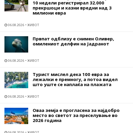
10 недели регистрирал 32.000
прекршоци и казни вредни над 3
милиони евра
06.08.2026
ЖИВОТ
Првпат одблизу е снимен Оливер,
омилениот делфин на Јадранот
06.08.2026
ЖИВОТ
Турист мислел дека 100 евра за
лежалки е премногу, а потоа видел
што уште се наплаќа на плажата
06.08.2026
ЖИВОТ
Оваа земја е прогласена за најдобро
место во светот за преселување во
2026 година
06.08.2026
ЖИВОТ