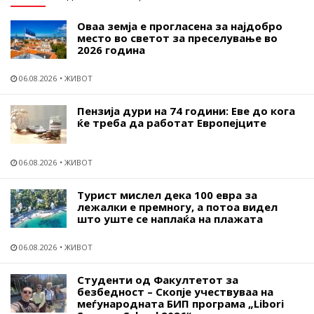
Оваа земја е прогласена за најдобро
место во светот за преселување во
2026 година
06.08.2026
ЖИВОТ
Пензија дури на 74 години: Еве до кога
ќе треба да работат Европејците
06.08.2026
ЖИВОТ
Турист мислел дека 100 евра за
лежалки е премногу, а потоа видел
што уште се наплаќа на плажата
06.08.2026
ЖИВОТ
Студенти од Факултетот за
безбедност – Скопје учествуваа на
меѓународната БИП програма „Libori