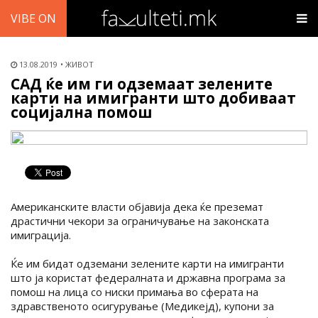
VIBE ON
13.08.2019
ЖИВОТ
САД ќе им ги одземаат зелените
карти на имигранти што добиваат
социјална помош
Американските власти објавија дека ќе преземат
драстични чекори за ограничување на законската
имиграција.
Ќе им бидат одземани зелените карти на имигранти
што ја користат федералната и државна програма за
помош на лица со ниски примања во сферата на
здравственото осигурување (Медикејд), купони за