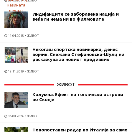
29.05.2017
ЖИВОТ
Индијанците се заборавена нација и
веќе ги нема ни во филмовите
11.04.2018
ЖИВОТ
Некогаш спортска новинарка, денес
војник. Снежана Стефановска-Шулц ни
раскажува за новиот предизвик
19.11.2019
ЖИВОТ
ЖИВОТ
Колумна: Ефект на топлински острови
во Скопје
06.08.2026
ЖИВОТ
Новопоставен радар во Италија за само