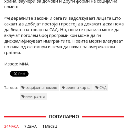
храна, ваучери за домови и други форми на социјална
помош.
Федералните закони и сега ги задолжуваат лицата што
сакаат да добијат постојан престој да докажат дека нема
да бидат на товар на САД. Но, новите правила може да
вклучат поголем број програми кои може да ги
дисквалификуваат имигрантите. Новите мерки влегуваат
во сила од октомври и нема да важат за американски
граѓани.
Извор: МИА
Тагови:
социјална помош
зелена карта
САД
имигранти
ПОПУЛАРНО
24 ЧАСА
7 ДЕНА
1 МЕСЕЦ