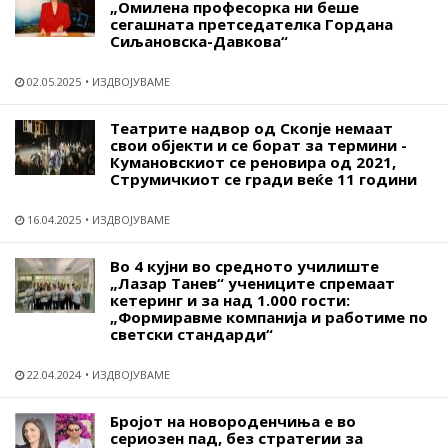
„Омилена професорка ни беше
сегашната претседателка Гордана
Сиљановска-Давкова“
02.05.2025
ИЗДВОЈУВАМЕ
Театрите надвор од Скопје немаат
свои објекти и се борат за термини -
Кумановскиот се реновира од 2021,
Струмичкиот се гради веќе 11 години
16.04.2025
ИЗДВОЈУВАМЕ
Во 4 кујни во средното училиште
„Лазар Танев“ учениците спремаат
кетеринг и за над 1.000 гости:
„Формиравме компанија и работиме по
светски стандарди“
22.04.2024
ИЗДВОЈУВАМЕ
Бројот на новороденчиња е во
сериозен пад, без стратегии за