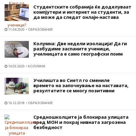
Студентските собранија ќе доделуваат
компјутери и интернет на студенти, за
да може да следат онлајн-настава
11.04.2020
ОБРАЗОВАНИЕ
Колумна: Две недели изолација! Да ги
разбудиме заспаните ученици,
училницата е само географски поим
16.03.2020
КОЛУМНИ
Училишта во Сиетл го смениле
времето на започнување на наставата,
резултатите се многу позитивни
16.12.2018
ОБРАЗОВАНИЕ
Средношколците ја блокираа улицата
пред МОН и покрај нивната загрозена
безбедност