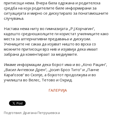
притисоци нема. Вчера била одржана и родителска
средба на која родителите биле информирани за
ситуацијата и мирно се дискутирало за понатамошните
случувања.
Настава нема ниту во гимназијата „Р.Ј.Корчагин“,
кадешто средношколците ги користат училниците како
места за алтернативни предавања и дискусии.
Учениците не сакаа да изјават ништо во врска со
можните притисоци врз нив и изјавија дека имаат
забрана да коментираат за медиумите.
Имаме информации дека бојкот има и во „Кочо Рацин“,
„Васил Антевски Дрен“, „Јосип Броз Тито“ и „Панче
Караѓозов“ во Скопје, а бојкотот продолжува и во
училишта во Велес, Тетово и Охрид.
ГАЛЕРИЈА
Подготвил:
Драгана Петрушевска