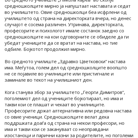
средношколците мирно ја напуштаат наставата и седат
во училиштето. Овие средношколци беа исфрлени од
училиштето од страна на директорката вчера, но денес
случајот е сосема различен. Утринава, директорката,
професорите и психологот имале состанок заедно со
средношколците на кои одговорните се обиделе да ги
убедат учениците да се вратат на настава, но тие
одбиле. Бојкотот продолжил мирно.
Во средното училиште „Здравко Цветковски“ настава
има. Меѓутоа, голем дел од средношколците воопшто
не се појавиле во училниците или пристигнале и
заминале во текот на училишниот ден.
Кога станува збор за училиштето „Георги Димитров“,
поголемиот дел од учениците бојкотираат, но има и
такви кои се плашат и чекаат во училниците.
Професорите држат алтернативна или редовна настава
со овие ученици. Средношколците велат дека
поддршката доаѓа од страна на некои професори, но
има и такви кои се закануваат со неоправдани
изостаноци и парични казни за родителите, но поголеми