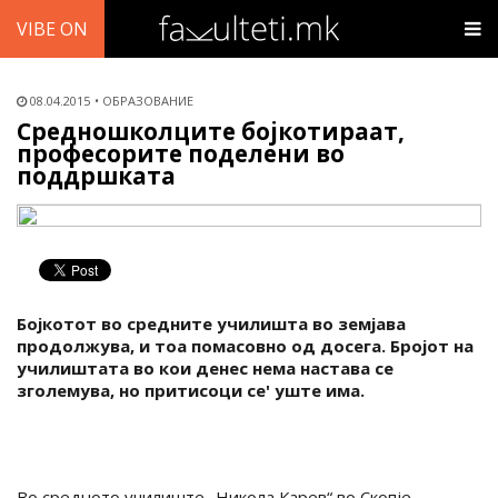
VIBE ON
08.04.2015
ОБРАЗОВАНИЕ
Средношколците бојкотираат,
професорите поделени во
поддршката
Бојкотот во средните училишта во земјава
продолжува, и тоа помасовно од досега. Бројот на
училиштата во кои денес нема настава се
зголемува, но притисоци се' уште има.
Во средното училиште „Никола Карев“ во Скопје