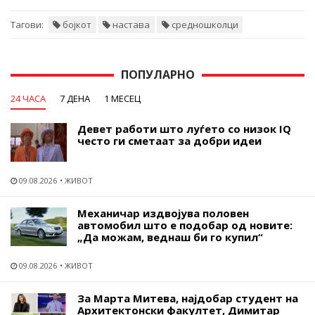
Тагови:
бојкот
настава
средношколци
ПОПУЛАРНО
24 ЧАСА
7 ДЕНА
1 МЕСЕЦ
Девет работи што луѓето со низок IQ
често ги сметаат за добри идеи
09.08.2026
ЖИВОТ
Механичар издвојува половен
автомобил што е подобар од новите:
„Да можам, веднаш би го купил“
09.08.2026
ЖИВОТ
За Марта Митева, најдобар студент на
Архитектонски факултет, Димитар