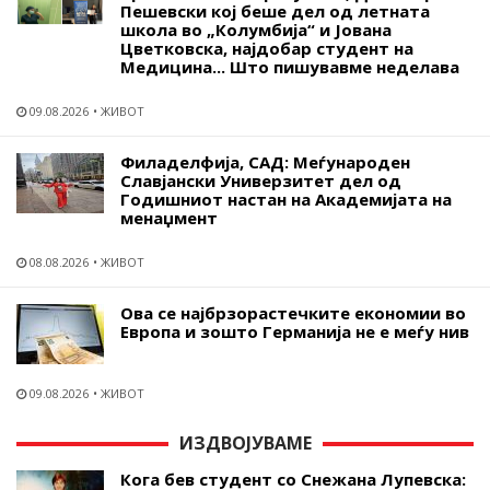
Пешевски кој беше дел од летната
школа во „Колумбија“ и Јована
Цветковска, најдобар студент на
Медицина... Што пишувавме неделава
09.08.2026
ЖИВОТ
Филаделфија, САД: Меѓународен
Славјански Универзитет дел од
Годишниот настан на Академијата на
менаџмент
08.08.2026
ЖИВОТ
Ова се најбрзорастечките економии во
Европа и зошто Германија не е меѓу нив
09.08.2026
ЖИВОТ
ИЗДВОЈУВАМЕ
Кога бев студент со Снежана Лупевска: