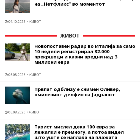
на „Нетфликс“ во моментот
04.10.2025
ЖИВОТ
ЖИВОТ
Новопоставен радар во Италија за само
10 недели регистрирал 32.000
прекршоци и казни вредни над 3
милиони евра
06.08.2026
ЖИВОТ
Првпат одблизу е снимен Оливер,
омилениот делфин на Јадранот
06.08.2026
ЖИВОТ
Турист мислел дека 100 евра за
лежалки е премногу, а потоа видел
што уште се наплаќа на плажата