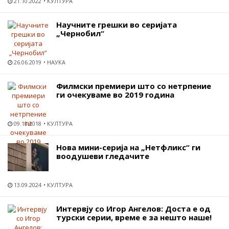
21.10.2022
КУЛТУРА
Научните грешки во серијата
„Чернобил“
26.06.2019
НАУКА
Филмски премиери што со нетрпение
ги очекуваме во 2019 година
09.10.2018
КУЛТУРА
Нова мини-серија на „Нетфликс“ ги
воодушеви гледачите
13.09.2024
КУЛТУРА
Интервју со Игор Ангелов: Доста е од
турски серии, време е за нешто наше!