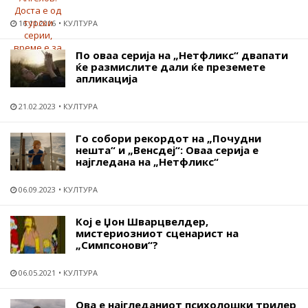
16.11.2016
КУЛТУРА
По оваа серија на „Нетфликс“ двапати
ќе размислите дали ќе преземете
апликација
21.02.2023
КУЛТУРА
Го собори рекордот на „Почудни
нешта“ и „Венсдеј“: Оваа серија е
најгледана на „Нетфликс“
06.09.2023
КУЛТУРА
Кој е Џон Шварцвелдер,
мистериозниот сценарист на
„Симпсонови“?
06.05.2021
КУЛТУРА
Ова е најгледаниот психолошки трилер