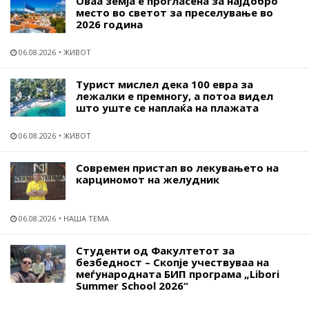
Оваа земја е прогласена за најдобро
место во светот за преселување во
2026 година
06.08.2026
ЖИВОТ
Турист мислел дека 100 евра за
лежалки е премногу, а потоа видел
што уште се наплаќа на плажата
06.08.2026
ЖИВОТ
Современ пристап во лекувањето на
карциномот на желудник
06.08.2026
НАША ТЕМА
Студенти од Факултетот за
безбедност – Скопје учествуваа на
меѓународната БИП програма „Libori
Summer School 2026“