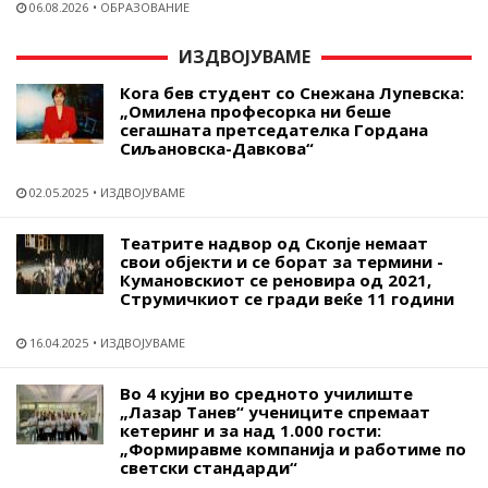
06.08.2026
ОБРАЗОВАНИЕ
ИЗДВОЈУВАМЕ
Кога бев студент со Снежана Лупевска:
„Омилена професорка ни беше
сегашната претседателка Гордана
Сиљановска-Давкова“
02.05.2025
ИЗДВОЈУВАМЕ
Театрите надвор од Скопје немаат
свои објекти и се борат за термини -
Кумановскиот се реновира од 2021,
Струмичкиот се гради веќе 11 години
16.04.2025
ИЗДВОЈУВАМЕ
Во 4 кујни во средното училиште
„Лазар Танев“ учениците спремаат
кетеринг и за над 1.000 гости:
„Формиравме компанија и работиме по
светски стандарди“