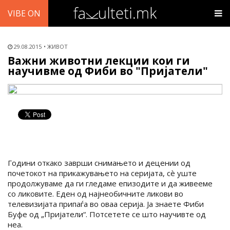
VIBE ON
29.08.2015
ЖИВОТ
Важни животни лекции кои ги
научивме од Фиби во "Пријатели"
Години откако заврши снимањето и децении од
почетокот на прикажувањето на серијата, сè уште
продолжуваме да ги гледаме епизодите и да живееме
со ликовите. Еден од најнеобичните ликови во
телевизијата припаѓа во оваа серија. Ја знаете Фиби
Буфе од „Пријатели“. Потсетете се што научивте од
неа.