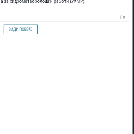
а за хидрометеоролошки работи (УХМР).
0
ВИДИ ПОВЕЌЕ