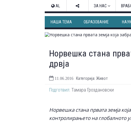
AL
ЗА НАС
ВРАБ
НАША ТЕМА
ОБРАЗОВАНИЕ
НАУ
Норвешка стана прват
дрвја
Категорија: Живот
11.06.2016
Подготвил:
Тамара Гроздановски
Норвешка стана првата земја која
контролирањето на глобалното 