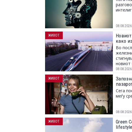
разгово
интелиг
08.08.2026
Новиот 
ЖИВОТ
како и
Во посл
железни
стигнув
новиот 
08.08.2026
Запозн
ЖИВОТ
пазарот
Сега по
меѓу ср
08.08.2026
Green C
ЖИВОТ
lifesty