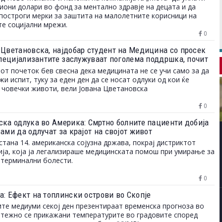
иони долари во фонд за ментално здравје на децата и да
построги мерки за заштита на малолетните корисници на
те социјални мрежи.
0
 Цветановска, најдобар студент на Медицина со просек
„Специјализантите заслужуваат поголема поддршка, почит
ости за професионален развој“
от почеток бев свесна дека медицината не се учи само за да
жи испит, туку за еден ден да се носат одлуки од кои ќе
 човечки животи, вели Јована Цветановска
0
ска одлука во Америка: Смртно болните пациенти добија
ами да одлучат за крајот на својот живот
стана 14. американска сојузна држава, покрај дистриктот
ја, која ја легализираше медицинската помош при умирање за
 терминални болести.
0
а: Ефект на топлински острови во Скопје
ите медиуми секој ден презентираат временска прогноза во
етежно се прикажани температурите во градовите според