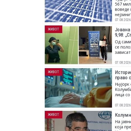
567 мил
воведе 
нејзини
07.08.2026
Јована
ЖИВОТ
9,98: 
и можн
Од сами
се поло
зависат
07.08.2026
Истори
ЖИВОТ
право с
Њујорк 
Колумби
лица со
07.08.2026
Колумн
ЖИВОТ
На јавн
која пр