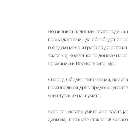
Во нивниот залог минатата година, 
пронајдат начин да обезбедат основ
говедско месо и граѓа за да остава
залог кој Норвешка го донесе на са
Германија и Велика Британија.
Според Обединетите нации, произво
производи од дрво придонесуваат з
уништување на шумите.
Кога се чистат шумите и се палат, ј
диоксид - главните стакленички гас