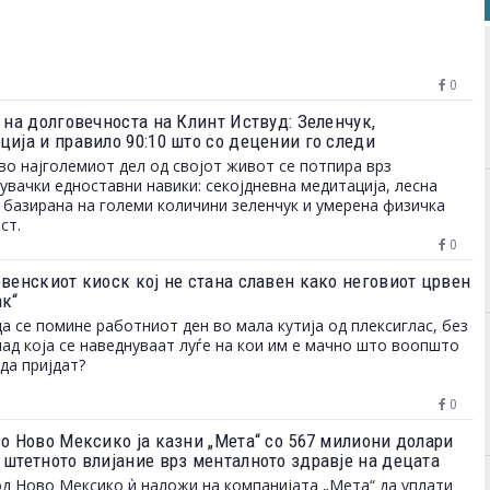
0
 на долговечноста на Клинт Иствуд: Зеленчук,
ција и правило 90:10 што со децении го следи
во најголемиот дел од својот живот се потпира врз
увачки едноставни навики: секојдневна медитација, лесна
 базирана на големи количини зеленчук и умерена физичка
ст.
0
овенскиот киоск кој не стана славен како неговиот црвен
ак“
да се помине работниот ден во мала кутија од плексиглас, без
над која се наведнуваат луѓе на кои им е мачно што воопшто
да пријдат?
0
во Ново Мексико ја казни „Мета“ со 567 милиони долари
 штетното влијание врз менталното здравје на децата
од Ново Мексико ѝ наложи на компанијата „Мета“ да уплати