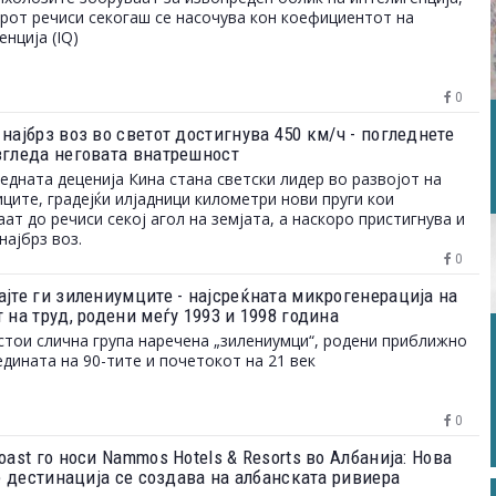
рот речиси секогаш се насочува кон коефициентот на
енција (IQ)
0
најбрз воз во светот достигнува 450 км/ч - погледнете
згледа неговата внатрешност
едната деценија Кина стана светски лидер во развојот на
ците, градејќи илјадници километри нови пруги кои
аат до речиси секој агол на земјата, а наскоро пристигнува и
најбрз воз.
0
ајте ги зилениумците - најсреќната микрогенерација на
 на труд, родени меѓу 1993 и 1998 година
стои слична група наречена „зилениумци“, родени приближно
едината на 90-тите и почетокот на 21 век
0
oast го носи Nammos Hotels & Resorts во Албанија: Нова
le дестинација се создава на албанската ривиера