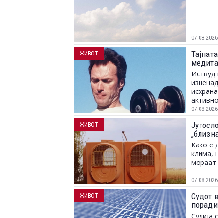
07.08.2026
Тајната
ЖИВОТ
медита
Иствуд 
изненад
исхрана
активно
07.08.2026
Југосл
ЖИВОТ
„близн
Како е 
клима, 
мораат 
07.08.2026
Судот 
ЖИВОТ
поради
Судија 