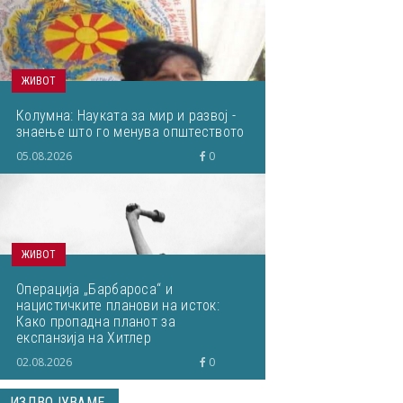
ЖИВОТ
Колумна: Науката за мир и развој -
знаење што го менува општеството
05.08.2026
0
ЖИВОТ
Операција „Барбароса“ и
нацистичките планови на исток:
Како пропадна планот за
експанзија на Хитлер
02.08.2026
0
ИЗДВОЈУВАМЕ