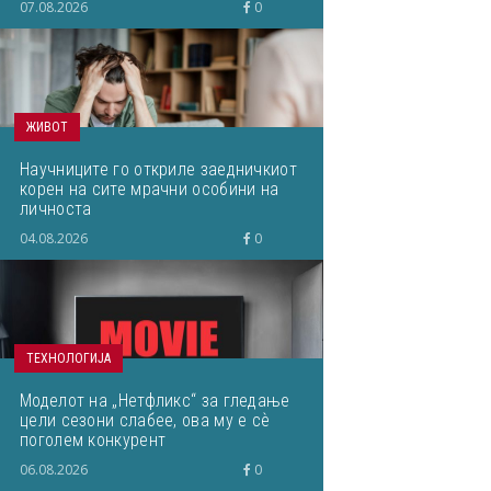
07.08.2026
0
ЖИВОТ
Научниците го откриле заедничкиот
корен на сите мрачни особини на
личноста
04.08.2026
0
ТЕХНОЛОГИЈА
Моделот на „Нетфликс“ за гледање
цели сезони слабее, ова му е сѐ
поголем конкурент
06.08.2026
0