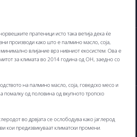
норвешките пратеници исто така ветија дека ќе
ни производи како што е палмино масло, соја,
т минимално влијание врз нивниот екосистем. Ова е
митот за климата во 2014 година од ОН, заедно со
дството на палмино масло, соја, говедско месо и
а помалку од половина од вкупното тропско
аглеродот во дрвјата се ослободува како јаглерод
ови кои предизвикуваат климатски промени.