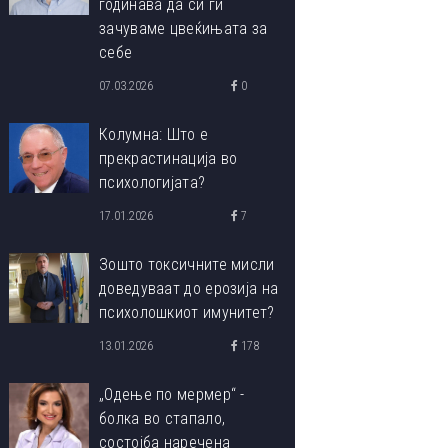
годинава да си ги
зачуваме цвеќињата за
себе
07.03.2026
0
Колумна: Што е
прекрастинација во
психологијата?
17.01.2026
7
Зошто токсичните мисли
доведуваат до ерозија на
психолошкиот имунитет?
13.01.2026
178
„Одење по мермер“ -
болка во стапало,
состојба наречена