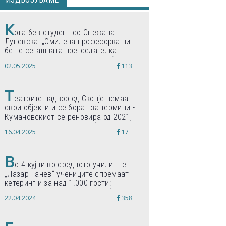
К
ога бев студент со Снежана
Лупевска: „Омилена професорка ни
беше сегашната претседателка
Гордана Сиљановска-Давкова“
02.05.2025
113
Т
еатрите надвор од Скопје немаат
свои објекти и се борат за термини -
Кумановскиот се реновира од 2021,
Струмичкиот се гради веќе 11 години
16.04.2025
17
В
о 4 кујни во средното училиште
„Лазар Танев“ учениците спремаат
кетеринг и за над 1.000 гости:
„Формиравме компанија и работиме
22.04.2024
358
по светски стандарди“