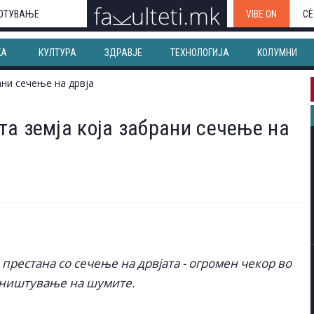
ОТУВАЊЕ
VIBE ON
СЀ
КА
КУЛТУРА
ЗДРАВЈЕ
ТЕХНОЛОГИЈА
КОЛУМНИ
а земја која забрани сечење на
 престана со сечење на дрвјата - огромен чекор во
уништување на шумите.