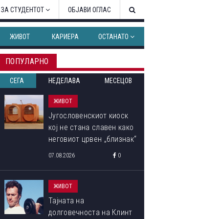
 ЗА СТУДЕНТОТ
ОБЈАВИ ОГЛАС
ЖИВОТ
КАРИЕРА
ОСТАНАТО
ПОПУЛАРНО
СЕГА
НЕДЕЛАВА
МЕСЕЦОВ
ЖИВОТ
Југословенскиот киоск
кој не стана славен како
неговиот црвен „близнак“
07.08.2026
0
ЖИВОТ
Тајната на
долговечноста на Клинт