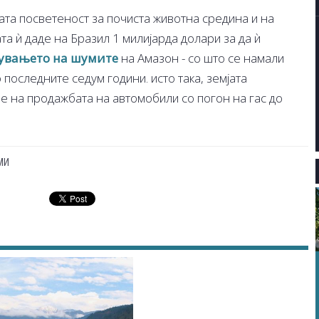
јата посветеност за почиста животна средина и на
та ѝ даде на Бразил 1 милијарда долари за да ѝ
увањето на шумите
на Амазон - со што се намали
последните седум години. исто така, земјата
 на продажбата на автомобили со погон на гас до
МИ