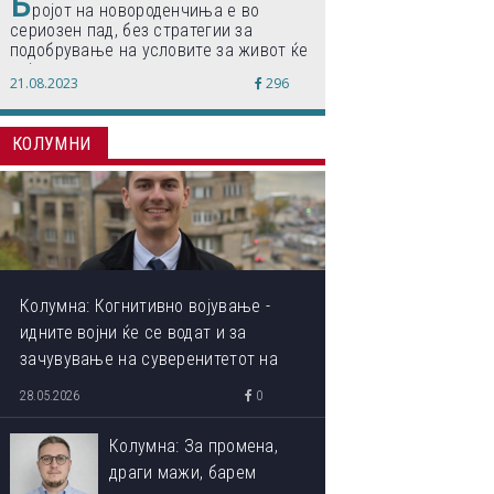
Б
ројот на новороденчиња е во
сериозен пад, без стратегии за
подобрување на условите за живот ќе
дојде до затворање на училишта,
21.08.2023
296
предупредуваат експертите
КОЛУМНИ
Колумна: Когнитивно војување -
идните војни ќе се водат и за
зачувување на суверенитетот на
сопствениот ум
28.05.2026
0
Колумна: За промена,
драги мажи, барем