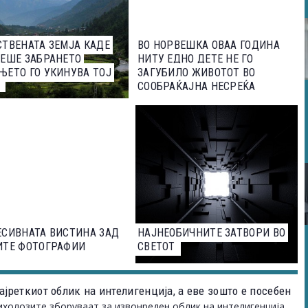
ТВЕНАТА ЗЕМЈА КАДЕ
ВО НОРВЕШКА ОВАА ГОДИНА
ЕШЕ ЗАБРАНЕТО
НИТУ ЕДНО ДЕТЕ НЕ ГО
ЕТО ГО УКИНУВА ТОЈ
ЗАГУБИЛО ЖИВОТОТ ВО
Н
СООБРАЌАЈНА НЕСРЕЌА
СИВНАТА ВИСТИНА ЗАД
НАЈНЕОБИЧНИТЕ ЗАТВОРИ ВО
ИТЕ ФОТОГРАФИИ
СВЕТОТ
ајреткиот облик на интелигенција, а еве зошто е посебен
ихолозите зборуваат за извонреден облик на интелигенција,