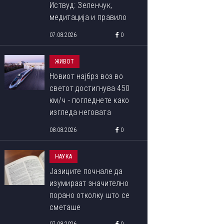
Иствуд: Зеленчук,
медитација и правило
90:10 што со децении го
07.08.2026
0
следи
ЖИВОТ
Новиот најбрз воз во
светот достигнува 450
км/ч - погледнете како
изгледа неговата
внатрешност
08.08.2026
0
НАУКА
Јазиците почнале да
изумираат значително
порано отколку што се
сметаше