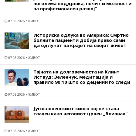
поголема поддршка, почит и можности
за професионален развој“
07.08.2026
ЖИВОТ
Историска одлука во Америка: Смртно
болните пациенти добија право сами
да одлучат за крајот на својот живот
07.08.2026
ЖИВОТ
Тајната на долговечноста на Клинт
Иствуд: Зеленчук, медитација и
правило 90:10 што со децении го следи
07.08.2026
ЖИВОТ
Југословенскиот киоск кој не стана
славен како неговиот црвен „близнак“
07.08.2026
ЖИВОТ