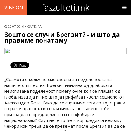
VIBE ON
27.07.2016
КУЛТУРА
Зошто се случи Брегзит? - и што да
правиме понатаму
„Срамота е колку не сме свесни за поделеноста на
нашите општества. Брегзит изникна од длабоката,
неиспитана поделеност помеѓу оние кои се плашат од
глобализација и тие што ја прифаќаат“-вели социологот
Александер Бетс. Како да се справиме сега со тој страв и
со разочараноста во политичката поставеност без
притоа да се предадеме на ксенофобија и
национализам? Слушнете го Бетс кој предлага неколку
чекори кои треба да се преземат после Брегзит за да се