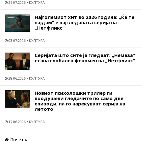
26.07.2026
КУЛТУРА
Најголемиот хит во 2026 година: „Ќе те
најдам“ е најгледаната серија на
„Нетфликс“
03.07.2026
КУЛТУРА
Серијата што сите ја гледаат: „Немеза“
стана глобален феномен на „Нетфликс“
28.06.2026
КУЛТУРА
Новиот психолошки трилер ги
воодушеви гледачите по само две
епизоди, па го нарекуваат серија на
летото
17.06.2026
КУЛТУРА
Почетна