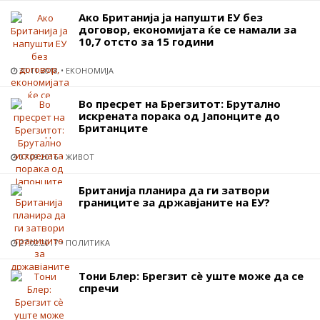
Ако Британија ја напушти ЕУ без
договор, економијата ќе се намали за
10,7 отсто за 15 години
30.11.2018
ЕКОНОМИЈА
Во пресрет на Брегзитот: Брутално
искрената порака од Јапонците до
Британците
07.09.2016
ЖИВОТ
Британија планира да ги затвори
границите за државјаните на ЕУ?
27.02.2017
ПОЛИТИКА
Тони Блер: Брегзит сѐ уште може да се
спречи