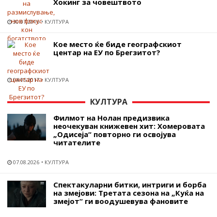
Хокинг за човештвото
30.07.2016
КУЛТУРА
Кое место ќе биде географскиот
центар на ЕУ по Брегзитот?
04.05.2017
КУЛТУРА
КУЛТУРА
Филмот на Нолан предизвика
неочекуван книжевен хит: Хомеровата
„Одисеја“ повторно ги освојува
читателите
07.08.2026
КУЛТУРА
Спектакуларни битки, интриги и борба
на змејови: Третата сезона на „Куќа на
змејот“ ги воодушевува фановите