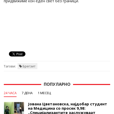
придвижиме кон еден свет без граници.
Тагови:
Брегзит
ПОПУЛАРНО
24 ЧАСА
7 ДЕНА
1 МЕСЕЦ
Јована Цветановска, најдобар студент
на Медицина со просек 9,98:
„Специјализантите заслужуваат