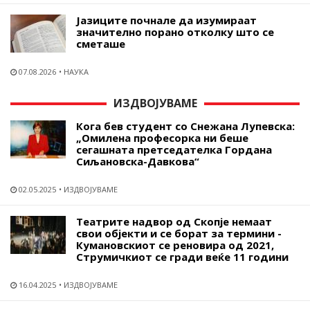
Јазиците почнале да изумираат
значително порано отколку што се
сметаше
07.08.2026
НАУКА
ИЗДВОЈУВАМЕ
Кога бев студент со Снежана Лупевска:
„Омилена професорка ни беше
сегашната претседателка Гордана
Сиљановска-Давкова“
02.05.2025
ИЗДВОЈУВАМЕ
Театрите надвор од Скопје немаат
свои објекти и се борат за термини -
Кумановскиот се реновира од 2021,
Струмичкиот се гради веќе 11 години
16.04.2025
ИЗДВОЈУВАМЕ