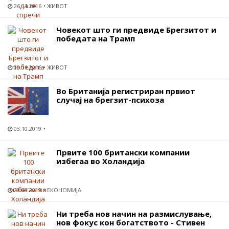
26.11.2016
ЖИВОТ
Човекот што ги предвиде Брегзитот и
победата на Трамп
09.11.2016
ЖИВОТ
Во Британија регистриран првиот
случај на брегзит-психоза
03.10.2019
Првите 100 британски компании
избегаа во Холандија
29.08.2019
ЕКОНОМИЈА
Ни треба нов начин на размислување,
нов фокус кон богатството - Стивен