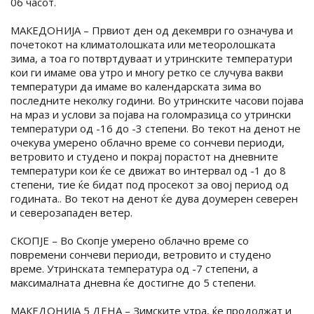
06 часот.
МАКЕДОНИЈА – Првиот ден од декември го означува и
почетокот на климатолошката или метеоролошката
зима, а тоа го потвртдуваат и утринските температури
кои ги имаме ова утро и многу ретко се случува вакви
температури да имаме во календарската зима во
последните неколку години. Во утринските часови појава
на мраз и услови за појава на голомразица со утрински
температури од -16 до -3 степени. Во текот на денот не
очекува умерено облачно време со сончеви периоди,
ветровито и студено и покрај порастот на дневните
температури кои ќе се движат во интервал од -1 до 8
степени, тие ќе бидат под просекот за овој период од
годината.. Во текот на денот ќе дува доумерен северен
и северозападен ветер.
СКОПЈЕ – Во Скопје умерено облачно време со
повремени сончеви периоди, ветровито и студено
време. Утринската температура од -7 степени, а
максималната дневна ќе достигне до 5 степени.
МАКЕДОНИЈА 5 ДЕНА – Зимските утра, ќе продолжат и