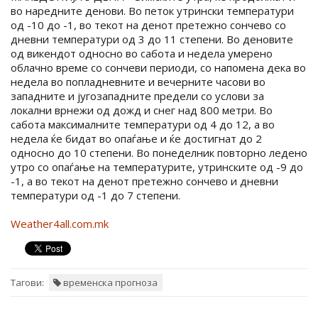
во наредните денови. Во петок утрински температури
од -10 до -1, во текот на денот претежно сончево со
дневни температури од 3 до 11 степени. Во деновите
од викендот односно во сабота и недела умерено
облачно време со сончеви периоди, со напомена дека во
недела во попладневните и вечерните часови во
западните и југозападните предели со услови за
локални врнежи од дожд и снег над 800 метри. Во
сабота максималните температури од 4 до 12, а во
недела ќе бидат во опаѓање и ќе достигнат до 2
односно до 10 степени. Во понеделник повторно ледено
утро со опаѓање на температурите, утринските од -9 до
-1, а во текот на денот претежно сончево и дневни
температури од -1 до 7 степени.
Weather4all.com.mk
Тагови:
временска прогноза