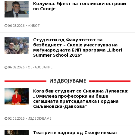
Колумна: Ефект на топлински острови
во Скопје
06.08.2026
ЖИВОТ
Студенти од Факултетот за
безбедност – Скопје учествуваа на
меѓународната БИП програма „Libori
Summer School 2026“
06.08.2026
ОБРАЗОВАНИЕ
ИЗДВОЈУВАМЕ
Кога бев студент со Снежана Лупевска:
„Омилена професорка ни беше
сегашната претседателка Гордана
Сиљановска-Давкова“
02.05.2025
ИЗДВОЈУВАМЕ
Театрите надвор од Скопје немаат