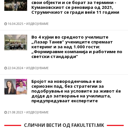
свои објекти и се борат за термини -
Кумановскиот се реновира од 2021,
Струмичкиот се гради веќе 11 години
16.04.2025
ИЗДВОЈУВАМЕ
Во 4 кујни во средното училиште
„Лазар Танев“ учениците спремаат
кетеринг и за над 1.000 гости:
„Формиравме компанија и работиме по
светски стандарди“
22.04.2024
ИЗДВОЈУВАМЕ
Бројот на новороденчиња е во
сериозен пад, без стратегии за
подобрување на условите за живот ќе
дојде до затворање на училишта,
предупредуваат експертите
21.08.2023
ИЗДВОЈУВАМЕ
СЛИЧНИ ВЕСТИ ОД FAKULTETI.MK