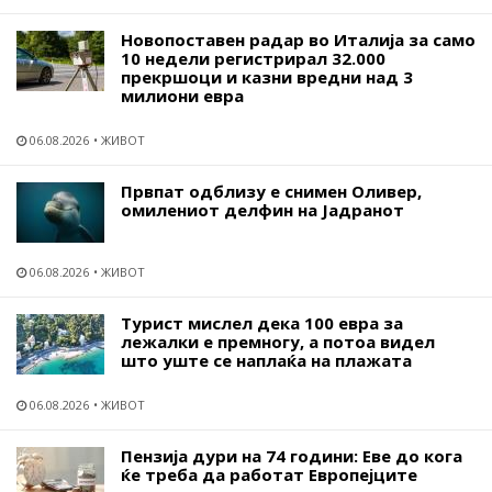
Новопоставен радар во Италија за само
10 недели регистрирал 32.000
прекршоци и казни вредни над 3
милиони евра
06.08.2026
ЖИВОТ
Првпат одблизу е снимен Оливер,
омилениот делфин на Јадранот
06.08.2026
ЖИВОТ
Турист мислел дека 100 евра за
лежалки е премногу, а потоа видел
што уште се наплаќа на плажата
06.08.2026
ЖИВОТ
Пензија дури на 74 години: Еве до кога
ќе треба да работат Европејците