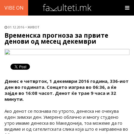
VIBE ON
01.12.2016
ЖИВОТ
Временска прогноза за првите
денови од месец декември
Денес е четврток, 1 декември 2016 година, 336-иот
ден во годината. Сонцето изгреа во 06:36, а ќе
зајде во 16:08 часот. Денот ќе трае 9 часа и 32
минути.
Ако денот се познава по утрото, денеска не очекува
еден зимски ден. Умерено облачно и многу студено
утро имаме денеска во Македонија, тоа можеме да го
видиме и од сателитската слика која што е направена во