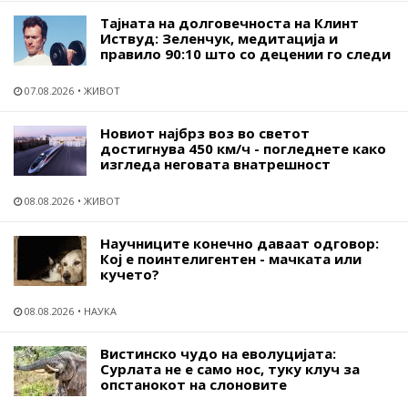
Тајната на долговечноста на Клинт
Иствуд: Зеленчук, медитација и
правило 90:10 што со децении го следи
07.08.2026
ЖИВОТ
Новиот најбрз воз во светот
достигнува 450 км/ч - погледнете како
изгледа неговата внатрешност
08.08.2026
ЖИВОТ
Научниците конечно даваат одговор:
Кој е поинтелигентен - мачката или
кучето?
08.08.2026
НАУКА
Вистинско чудо на еволуцијата:
Сурлата не е само нос, туку клуч за
опстанокот на слоновите