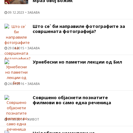
Мраз овој Божиќ
09.12.2023
ЗАБАВА
Што се` би направиле фотографите за
совршената фотографија?
29.04.2015
ЗАБАВА
Урнебесни но паметни лекции од Бил
24.01.2016
ЗАБАВА
Совршено објаснети познатите
филмови во само една реченица
31.03.2016
ЖИВОТ
Најдобрите коментари на