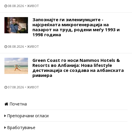
08.08.2026
ЖИВОТ
Запознајте ги зилениумците -
најсреќната микрогенерација на
пазарот на труд, родени меѓу 1993 и
1998 година
08.08.2026
ЖИВОТ
Green Coast го носи Nammos Hotels &
Resorts во Албанија: Нова lifestyle
дестинација се создава на албанската
ривиера
07.08.2026
ЖИВОТ
Почетна
Препорачани огласи
Вработување