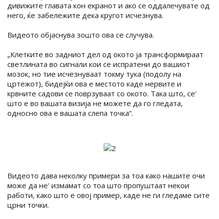
дивижите главата кон екранот и ако се оддалечувате од
него, ќе забележите дека кругот исчезнува.
Видеото објаснува зошто ова се случува.
„Клетките во задниот дел од окото ја трансформираат
светлината во сигнали кои се испратени до вашиот
мозок, но тие исчезнуваат токму тука (подолу на
цртежот), бидејќи ова е местото каде нервите и
крвните садови се поврзуваат со окото. Така што, се'
што е во вашата визија не можете да го гледата,
односно ова е вашата слепа точка“.
Видеото дава неколку примери за тоа како нашите очи
може да не' измамат со тоа што пропуштаат некои
работи, како што е овој пример, каде не ги гледаме сите
црни точки.