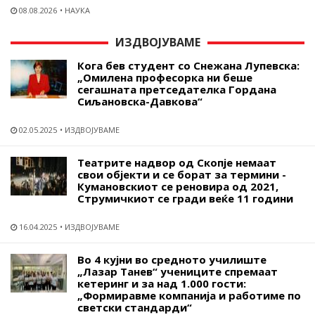
08.08.2026
НАУКА
ИЗДВОЈУВАМЕ
Кога бев студент со Снежана Лупевска:
„Омилена професорка ни беше
сегашната претседателка Гордана
Сиљановска-Давкова“
02.05.2025
ИЗДВОЈУВАМЕ
Театрите надвор од Скопје немаат
свои објекти и се борат за термини -
Кумановскиот се реновира од 2021,
Струмичкиот се гради веќе 11 години
16.04.2025
ИЗДВОЈУВАМЕ
Во 4 кујни во средното училиште
„Лазар Танев“ учениците спремаат
кетеринг и за над 1.000 гости:
„Формиравме компанија и работиме по
светски стандарди“