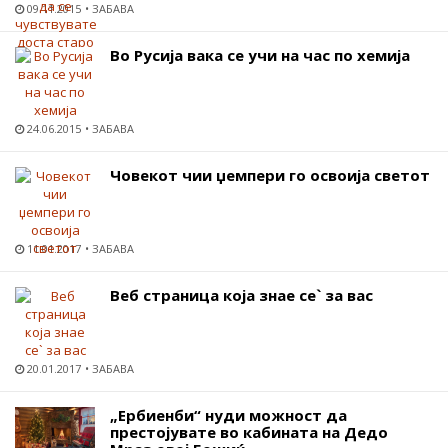
09.11.2015
ЗАБАВА
Во Русија вака се учи на час по хемија
24.06.2015
ЗАБАВА
Човекот чии џемпери го освоија светот
11.01.2017
ЗАБАВА
Веб страница која знае се` за вас
20.01.2017
ЗАБАВА
„Ербиенби“ нуди можност да
престојувате во кабината на Дедо