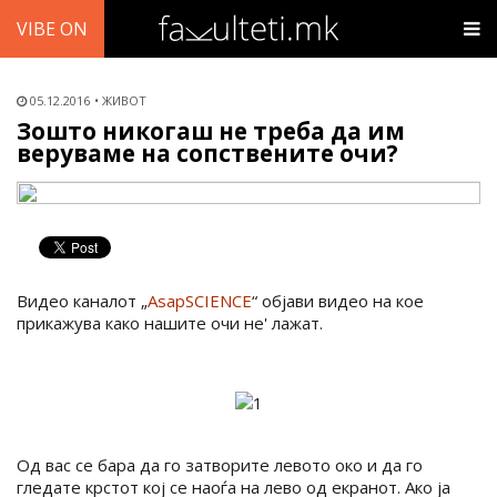
VIBE ON
05.12.2016
ЖИВОТ
Зошто никогаш не треба да им
веруваме на сопствените очи?
Видео каналот „
AsapSCIENCE
“ објави видео на кое
прикажува како нашите очи не' лажат.
Од вас се бара да го затворите левото око и да го
гледате крстот кој се наоѓа на лево од екранот. Ако ја