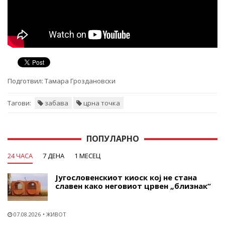
Подготвил:
Тамара Гроздановски
Тагови:
забава
црна точка
ПОПУЛАРНО
24 ЧАСА
7 ДЕНА
1 МЕСЕЦ
Југословенскиот киоск кој не стана
славен како неговиот црвен „близнак“
07.08.2026
ЖИВОТ