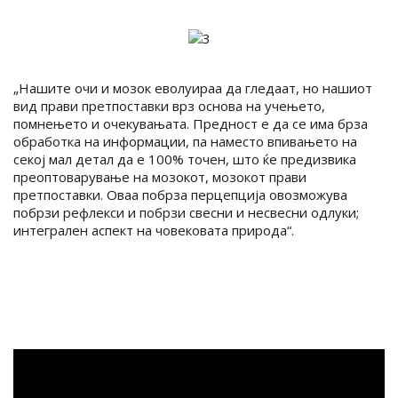
„Нашите очи и мозок еволуираа да гледаат, но нашиот
вид прави претпоставки врз основа на учењето,
помнењето и очекувањата. Предност е да се има брза
обработка на информации, па наместо впивањето на
секој мал детал да е 100% точен, што ќе предизвика
преоптоварување на мозокот, мозокот прави
претпоставки. Оваа побрза перцепција овозможува
побрзи рефлекси и побрзи свесни и несвесни одлуки;
интегрален аспект на човековата природа“.