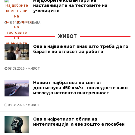
наставниците на тестовите на
учениците
15.04.2016
ЗАБАВА
ЖИВОТ
Ова е најважниот знак што треба да го
барате во огласот за работа
08.08.2026
ЖИВОТ
Новиот најбрз воз во светот
достигнува 450 км/ч - погледнете како
изгледа неговата внатрешност
08.08.2026
ЖИВОТ
Ова е најреткиот облик на
интелигенција, а еве зошто е посебен