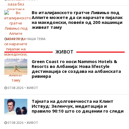
Во италијанското гратче Ливињо под
Алпите можете да си нарачате пијалак
на македонски, повеќе од 200 нашинци
живеат таму
22.12.2018
НАША ТЕМА
ЖИВОТ
Green Coast го носи Nammos Hotels &
Resorts во Албанија: Нова lifestyle
дестинација се создава на албанската
ривиера
07.08.2026
ЖИВОТ
Тајната на долговечноста на Клинт
Иствуд: Зеленчук, медитација и
правило 90:10 што со децении го следи
07.08.2026
ЖИВОТ