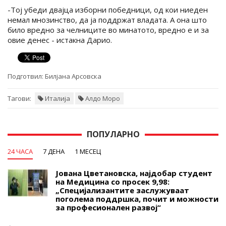
-Тој убеди двајца изборни победници, од кои ниеден
немал мнозинство, да ја поддржат владата. А она што
било вредно за челниците во минатото, вредно е и за
овие денес - истакна Дарио.
Подготвил:
Билјана Арсовска
Тагови:
Италија
Алдо Моро
ПОПУЛАРНО
24 ЧАСА
7 ДЕНА
1 МЕСЕЦ
Јована Цветановска, најдобар студент
на Медицина со просек 9,98:
„Специјализантите заслужуваат
поголема поддршка, почит и можности
за професионален развој“