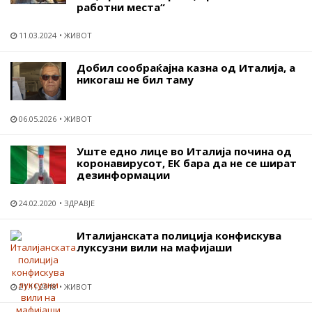
работни места“
11.03.2024
ЖИВОТ
Добил сообраќајна казна од Италија, а
никогаш не бил таму
06.05.2026
ЖИВОТ
Уште едно лице во Италија почина од
коронавирусот, ЕК бара да не се шират
дезинформации
24.02.2020
ЗДРАВЈЕ
Италијанската полиција конфискува
луксузни вили на мафијаши
21.11.2018
ЖИВОТ