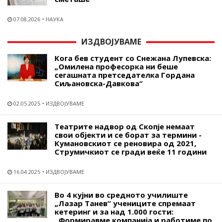
07.08.2026
НАУКА
ИЗДВОЈУВАМЕ
Кога бев студент со Снежана Лупевска:
„Омилена професорка ни беше
сегашната претседателка Гордана
Сиљановска-Давкова“
02.05.2025
ИЗДВОЈУВАМЕ
Театрите надвор од Скопје немаат
свои објекти и се борат за термини -
Кумановскиот се реновира од 2021,
Струмичкиот се гради веќе 11 години
16.04.2025
ИЗДВОЈУВАМЕ
Во 4 кујни во средното училиште
„Лазар Танев“ учениците спремаат
кетеринг и за над 1.000 гости:
„Формиравме компанија и работиме по