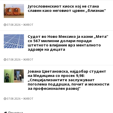
Југословенскиот киоск кој не стана
славен како неговиот црвен „близнак“
07.08.2026
ЖИВОТ
Судот во Ново Мексико ја казни „Мета“
со 567 милиони долари поради
штетното влијание врз менталното
здравје на децата
07.08.2026
ЖИВОТ
Јована Цветановска, најдобар студент
на Медицина со просек 9,98:
„Специјализантите заслужуваат
поголема поддршка, почит и можности
за професионален развој“
07.08.2026
ЖИВОТ
Почетна