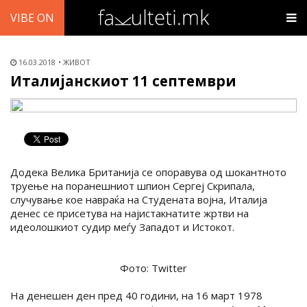
VIBE ON
16.03.2018
ЖИВОТ
Италијанскиот 11 септември
Додека Велика Британија се опоравува од шокантното
труење на поранешниот шпион Сергеј Скрипала,
случување кое навраќа на Студената војна, Италија
денес се присетува на најистакнатите жртви на
идеолошкиот судир меѓу Западот и Истокот.
Фото: Twitter
На денешен ден пред 40 години, на 16 март 1978