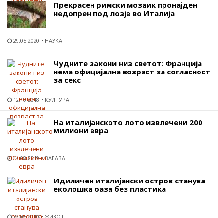
Прекрасен римски мозаик пронајден
недопрен под лозје во Италија
29.05.2020
НАУКА
Чудните закони низ светот: Франција
нема официјална возраст за согласност
за секс
12.10.2018
КУЛТУРА
На италијанското лото извлечени 200
милиони евра
14.08.2019
ЗАБАВА
Идиличен италијански остров станува
еколошка оаза без пластика
23.05.2019
ЖИВОТ