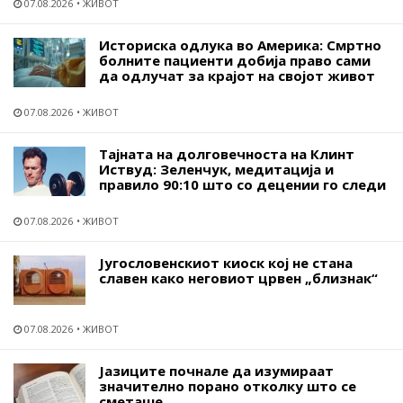
07.08.2026
ЖИВОТ
Историска одлука во Америка: Смртно
болните пациенти добија право сами
да одлучат за крајот на својот живот
07.08.2026
ЖИВОТ
Тајната на долговечноста на Клинт
Иствуд: Зеленчук, медитација и
правило 90:10 што со децении го следи
07.08.2026
ЖИВОТ
Југословенскиот киоск кој не стана
славен како неговиот црвен „близнак“
07.08.2026
ЖИВОТ
Јазиците почнале да изумираат
значително порано отколку што се
сметаше