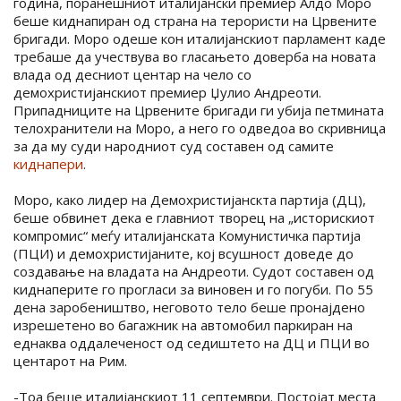
година, поранешниот италијански премиер Алдо Моро
беше киднапиран од страна на терористи на Црвените
бригади. Моро одеше кон италијанскиот парламент каде
требаше да учествува во гласањето доверба на новата
влада од десниот центар на чело со
демохристијанскиот премиер Џулио Андреоти.
Припадниците на Црвените бригади ги убија петмината
телохранители на Моро, а него го одведоа во скривница
за да му суди народниот суд составен од самите
киднапери
.
Моро, како лидер на Демохристијанскта партија (ДЦ),
беше обвинет дека е главниот творец на „историскиот
компромис“ меѓу италијанската Комунистичка партија
(ПЦИ) и демохристијаните, кој всушност доведе до
создавање на владата на Андреоти. Судот составен од
киднаперите го прогласи за виновен и го погуби. По 55
дена заробеништво, неговото тело беше пронајдено
изрешетено во багажник на автомобил паркиран на
еднаква оддалеченост од седиштето на ДЦ и ПЦИ во
центарот на Рим.
-Тоа беше италијанскиот 11 септември. Постојат места