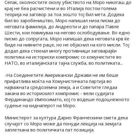
Сепак, околностите околу убиството на Моро никогаш до
крај не беа расчистени и во Италија постои голема
теорија на заговор за тоа зошто тој бил мета. Додека
бил во заробеништво, Моро напишал низа писма до
неговата фамилија, до Андреоти и до папара Павле
Шести, кои повикуваа на негово ослободување. Во едно
писмо до сопругата, Моро напишал дека неговата крв ќе
биде на нивните раце, но не објаснил на кого мисли. Тој
додал дека стекнал многу противници заговарајќи
политика на историски компромис со комунистите во
НАТО, во италијанската тајна служба, во политиката...
-На Соединетите Американски Држави не им беше
прифатлива моќта на Комунистичката партија во
најважната средоземна земја, а и Советите гледаа
закана во историскиот компромис - вели судијата
Фердинандо Импосимато, кој го водеше подоцнежното
судење на киднаперот на Моро.
Министерот за култура Дарио Франческини смета дека
случајот со Моро може да понуди лекција на земјата
заплеткана во политичката пат позиција.