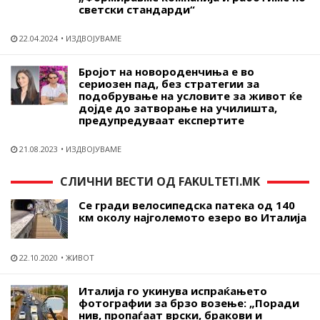
светски стандарди“
22.04.2024
ИЗДВОЈУВАМЕ
Бројот на новороденчиња е во
сериозен пад, без стратегии за
подобрување на условите за живот ќе
дојде до затворање на училишта,
предупредуваат експертите
21.08.2023
ИЗДВОЈУВАМЕ
СЛИЧНИ ВЕСТИ ОД FAKULTETI.MK
Се гради велосипедска патека од 140
км околу најголемото езеро во Италија
22.10.2020
ЖИВОТ
Италија го укинува испраќањето
фотографии за брзо возење: „Поради
нив, пропаѓаат врски, бракови и