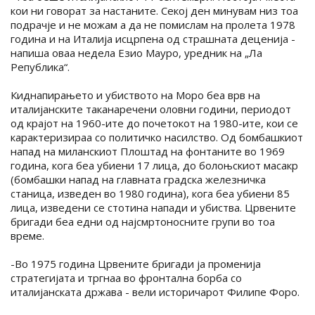
кои ни говорат за настаните. Секој ден минувам низ тоа
подрачје и не можам а да не помислам на пролета 1978
година и на Италија исцрпена од страшната деценија -
напиша оваа недела Езио Мауро, уредник на „Ла
Република“.
Киднапирањето и убиството на Моро беа врв на
италијанските таканаречени оловни години, периодот
од крајот на 1960-ите до почетокот на 1980-ите, кои се
карактеризираа со политичко насилство. Од бомбашкиот
напад на миланскиот Плоштад на фонтаните во 1969
година, кога беа убиени 17 лица, до болоњскиот масакр
(бомбашки напад на главната градска железничка
станица, изведен во 1980 година), кога беа убиени 85
лица, изведени се стотина напади и убиства. Црвените
бригади беа едни од најсмртоносните групи во тоа
време.
-Во 1975 година Црвените бригади ја променија
стратегијата и тргнаа во фронтална борба со
италијанската држава - вели историчарот Филипе Форо.