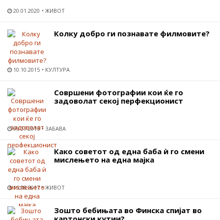
20.01.2020
ЖИВОТ
Колку добро ги познавате филмовите?
10.10.2015
КУЛТУРА
Совршени фотографии кои ќе го
задоволат секој перфекционист
09.07.2015
ЗАБАВА
Како советот од една баба ѝ го смени
мислењето на една мајка
16.08.2017
ЖИВОТ
Зошто бебињата во Финска спијат во
картонски кутии?