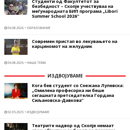
Студенти од Факултетот за
безбедност – Скопје учествуваа на
меѓународната БИП програма „Libori
Summer School 2026“
06.08.2026
ОБРАЗОВАНИЕ
Современ пристап во лекувањето на
карциномот на желудник
06.08.2026
НАША ТЕМА
ИЗДВОЈУВАМЕ
Кога бев студент со Снежана Лупевска:
„Омилена професорка ни беше
сегашната претседателка Гордана
Сиљановска-Давкова“
02.05.2025
ИЗДВОЈУВАМЕ
Театрите надвор од Скопје немаат