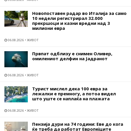
Новопоставен радар во Италија за само
10 недели регистрирал 32.000
прекршоци и казни вредни над 3
милиони евра
06.08.2026
ЖИВОТ
Првпат одблизу е снимен Оливер,
омилениот делфин на Јадранот
06.08.2026
ЖИВОТ
Турист мислел дека 100 евра за
лежалки е премногу, а потоа видел
што уште се наплаќа на плажата
06.08.2026
ЖИВОТ
Пензија дури на 74 години: Еве до кога
ќе треба да работат Европејците