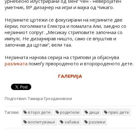
урнебесно илустрирани од Венг Чен - неверојатен
уметник, ВР дизајнер на игри и мајка од Чикаго.
Нејзините цртежи се фокусирани на нејзините две
ќерки, поголемата Електра и помалата Али, заедно со
нејзиниот сопруг. „Месикау стриповите започнаа со
импулс. Не дизајнирав ништо, само се впуштив и
започнав да цртам“, вели таа.
Нејзината најнова серија на стрипови ја објаснува
разликата
помеѓу првороденото и второроденото дете.
ГАЛЕРИЈА
Подготвил:
Тамара Гроздановски
Тагови:
второ дете
родители
деца
прво дете
воспитување
забава
разлики