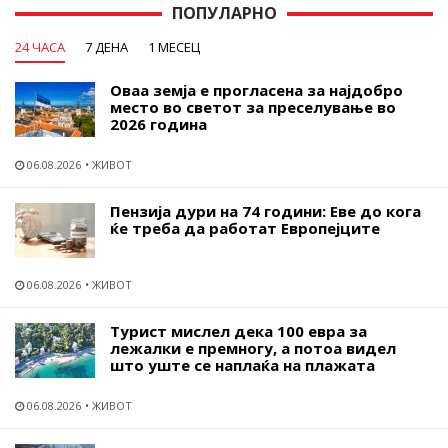
ПОПУЛАРНО
24 ЧАСА
7 ДЕНА
1 МЕСЕЦ
Оваа земја е прогласена за најдобро
место во светот за преселување во
2026 година
06.08.2026
ЖИВОТ
Пензија дури на 74 години: Еве до кога
ќе треба да работат Европејците
06.08.2026
ЖИВОТ
Турист мислел дека 100 евра за
лежалки е премногу, а потоа видел
што уште се наплаќа на плажата
06.08.2026
ЖИВОТ