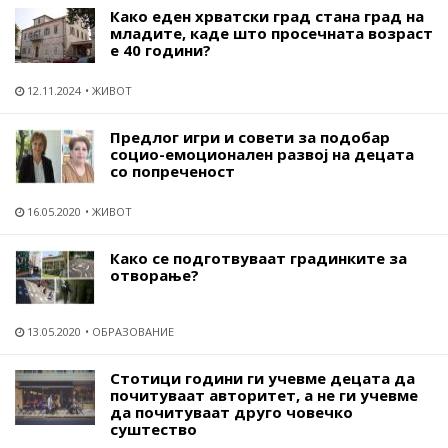
Како еден хрватски град стана град на
младите, каде што просечната возраст
е 40 години?
12.11.2024
ЖИВОТ
Предлог игри и совети за подобар
социо-емоционален развој на децата
со попреченост
16.05.2020
ЖИВОТ
Како се подготвуваат градинките за
отворање?
13.05.2020
ОБРАЗОВАНИЕ
Стотици години ги учевме децата да
почитуваат авторитет, а не ги учевме
да почитуваат друго човечко
суштество