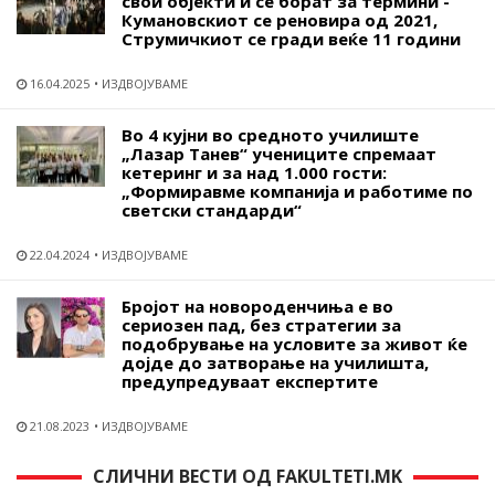
свои објекти и се борат за термини -
Кумановскиот се реновира од 2021,
Струмичкиот се гради веќе 11 години
16.04.2025
ИЗДВОЈУВАМЕ
Во 4 кујни во средното училиште
„Лазар Танев“ учениците спремаат
кетеринг и за над 1.000 гости:
„Формиравме компанија и работиме по
светски стандарди“
22.04.2024
ИЗДВОЈУВАМЕ
Бројот на новороденчиња е во
сериозен пад, без стратегии за
подобрување на условите за живот ќе
дојде до затворање на училишта,
предупредуваат експертите
21.08.2023
ИЗДВОЈУВАМЕ
СЛИЧНИ ВЕСТИ ОД FAKULTETI.MK