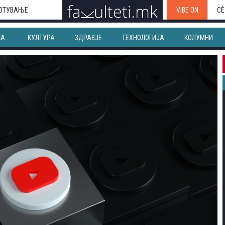
ОТУВАЊЕ
VIBE ON
СЀ
КА
КУЛТУРА
ЗДРАВЈЕ
ТЕХНОЛОГИЈА
КОЛУМНИ