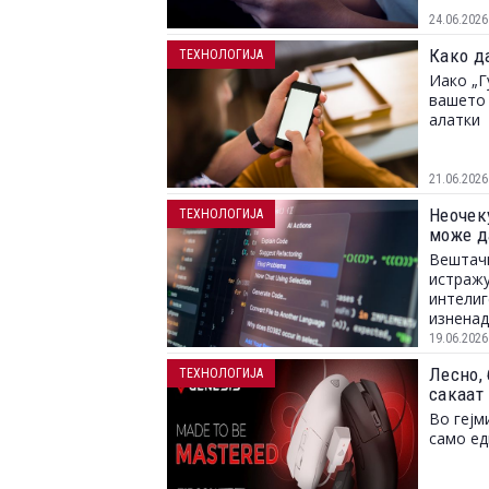
24.06.2026
Како д
ТЕХНОЛОГИЈА
Иако „Г
вашето 
алатки
21.06.2026
Неочек
ТЕХНОЛОГИЈА
може д
Вештачк
истражу
интелиг
изненад
размисл
19.06.2026
Лесно, 
ТЕХНОЛОГИЈА
сакаат
Во гејм
само е