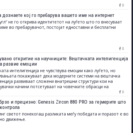
0
а дознаете кој го пребарува вашето име на интернет
угл“ не го открива идентитетот на луѓето што го внесуваат
име во пребарувачот, постојат едноставни и бесплатни
0
увано откритие на научниците: Вештачката интелигенција
а развие емоции
ата интелигенција не чувствува емоции како луѓето, но
вањата покажуваат дека модерните системи на вештачка
енција развиваат сложени внатрешни структури кои на
увачки начини потсетуваат на човечките обрасци на
ување и однесување.
0
брзо и прецизно: Genesis Zircon 880 PRO за гејмерите што
 контрола
инг светот понекогаш разликата меѓу победата и поразот е во
дно движење.