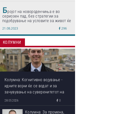
Б
ројот на новороденчиња е во
сериозен пад, без стратегии за
подобрување на условите за живот ќе
дојде до затворање на училишта,
21.08.2023
296
предупредуваат експертите
КОЛУМНИ
Колумна: Когнитивно војување -
идните војни ќе се водат и за
зачувување на суверенитетот на
сопствениот ум
28.05.2026
0
Колумна: За промена,