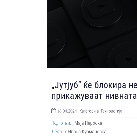
„Јутјуб“ ќе блокира 
прикажуваат нивната
Категорија: Технологија
18.04.2024
Подготвил:
Маја Пероска
Лектор:
Ивана Кузманоска