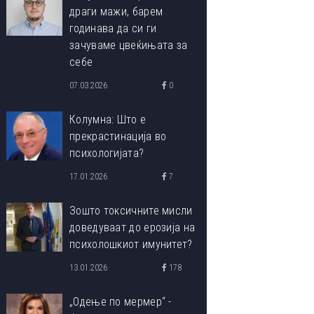
драги мажи, барем
годинава да си ги
зачуваме цвеќињата за
себе
07.03.2026
0
Колумна: Што е
прекрастинација во
психологијата?
17.01.2026
7
Зошто токсичните мисли
доведуваат до ерозија на
психолошкиот имунитет?
13.01.2026
178
„Одење по мермер“ -