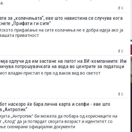
а.
0
та за „колачињата“, еве што навистина се случува кога
нете „Прифати ги сите“
ското прифаќање на сите колачиња не е добра идеја ако ја
вашата приватност
0
емја одлучи да им застане на патот на ВИ-компаниите: Им
аничува потрошувачката на вода во центрите за податоци
иот владин пристап е прв од ваков вид во светот
0
бот наскоро ќе бара лична карта и селфи - еве што
а „Антропик“
јата „Антропик“ би можела да побара од корисниците на
 „Клод“ да ја потврдат својата возраст и идентитет со
ње скенирани официјални документи