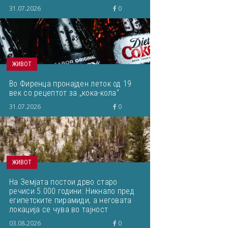
31.07.2026
0
ЖИВОТ
Во Фиренца пронајден леток од 19
век со рецептот за „кока-кола“
31.07.2026
0
ЖИВОТ
На Земјата постои дрво старо
речиси 5.000 години: Никнало пред
египетските пирамиди, а неговата
локација се чува во тајност
03.08.2026
0