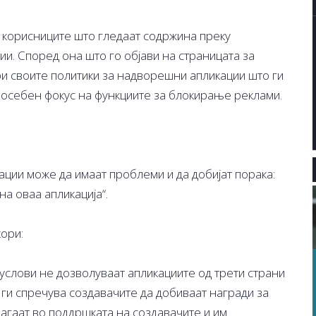
ра корисниците што гледаат содржина преку
и. Според она што го објави на страницата за
ри своите политики за надворешни апликации што ги
 посебен фокус на функциите за блокирање реклами.
ации може да имаат проблеми и да добијат порака:
а оваа апликација“.
кори:
 услови не дозволуваат апликациите од трети страни
а ги спречува создавачите да добиваат награди за
омагаат во поддршката на создавачите и им