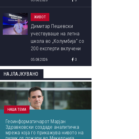
05.08.2026
0
ЖИВОТ
Димитар Пешевски
учествуваше на летна
школа во „Колумбија“ со
200 експерти вклучени
во развојот на ВИ:
05.08.2026
0
„Знаењето од водечките
светски ВИ-истражувачи
НАЈЛАЈКУВАНО
ќе им го пренесам на
студентите“
НАША ТЕМА
Геоинформатичарот Марјан
Здравковски создаде аналитичка
мрежа која го прикажува нивото на
ризик од пожари во Македонија