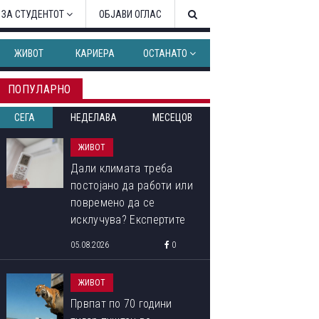
 ЗА СТУДЕНТОТ
ОБЈАВИ ОГЛАС
ЖИВОТ
КАРИЕРА
ОСТАНАТО
ПОПУЛАРНО
СЕГА
НЕДЕЛАВА
МЕСЕЦОВ
ЖИВОТ
Дали климата треба
постојано да работи или
повремено да се
исклучува? Експертите
откриваат кој начин
05.08.2026
0
троши помалку струја
ЖИВОТ
Првпат по 70 години