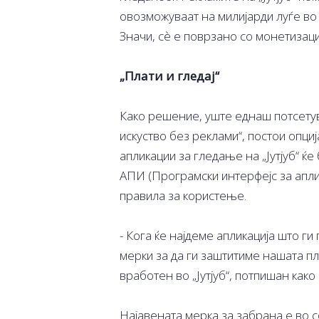
овозможуваат на милијарди луѓе во 
Значи, сè е поврзано со монетизаци
„Плати и гледај“
Како решение, уште еднаш потсету
искуство без реклами“, постои опци
апликации за гледање на „Јутјуб“ ќ
АПИ (Програмски интерфејс за аплик
правила за користење.
- Кога ќе најдеме апликација што г
мерки за да ги заштитиме нашата пл
вработен во „Јутјуб“, потпишан како
Најавената мерка за забрана е во со