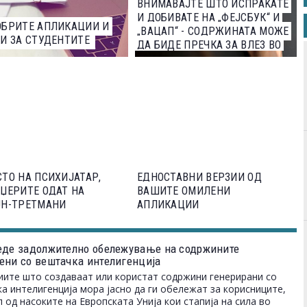
ВНИМАВАЈТЕ ШТО ИСПРАЌАТЕ
И ДОБИВАТЕ НА „ФЕЈСБУК“ И
ОБРИТЕ АПЛИКАЦИИ И
„ВАЦАП“ - СОДРЖИНАТА МОЖЕ
И ЗА СТУДЕНТИТЕ
ДА БИДЕ ПРЕЧКА ЗА ВЛЕЗ ВО
САД
ТО НА ПСИХИЈАТАР,
ЕДНОСТАВНИ ВЕРЗИИ ОД
ЏЕРИТЕ ОДАТ НА
ВАШИТЕ ОМИЛЕНИ
ЈН-ТРЕТМАНИ
АПЛИКАЦИИ
еде задолжително обележување на содржините
ени со вештачка интелигенција
ите што создаваат или користат содржини генерирани со
а интелигенција мора јасно да ги обележат за корисниците,
л од насоките на Европската Унија кои стапија на сила во