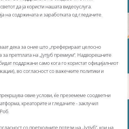
светот да ја користи нашата видеоуслуга.
ја на содржината и заработката од гледачите.
ваат дека за оние што „преферираат целосно
ја за претплата на „Јутјуб премиум“. Надворешните
е бидат поддржани само кога го користат официјалниот
ации), во согласност со важечките политики и
и прекршува овие услови, ќе преземеме соодветни
атформа, креаторите и гледачите - заклучил
 Роб.
гласност со претходните потези на „Јутјуб“, кои на