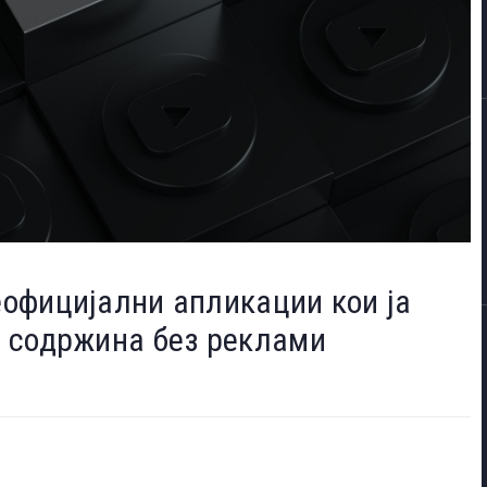
неофицијални апликации кои ја
 содржина без реклами