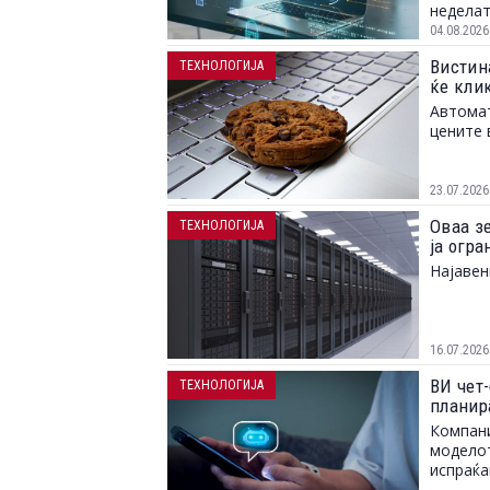
неделат
04.08.2026
Вистина
ТЕХНОЛОГИЈА
ќе клик
Автомат
цените 
23.07.2026
Оваа з
ТЕХНОЛОГИЈА
ја огр
Најавен
16.07.2026
ВИ чет-
ТЕХНОЛОГИЈА
планир
Компани
моделот
испраќа