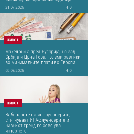
31.07.2026
0
ЖИВОТ
Македонија пред Бугарија, но зад
Србија и Црна Гора: Големи разлики
во минималните плати во Европа
05.08.2026
0
ЖИВОТ
Заборавете на инфлуенсерите,
стигнуваат ИНАфлуенсерите и
нивниот тренд го освојува
интернетот