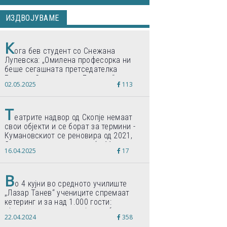
ИЗДВОЈУВАМЕ
К
ога бев студент со Снежана
Лупевска: „Омилена професорка ни
беше сегашната претседателка
Гордана Сиљановска-Давкова“
02.05.2025
113
Т
еатрите надвор од Скопје немаат
свои објекти и се борат за термини -
Кумановскиот се реновира од 2021,
Струмичкиот се гради веќе 11 години
16.04.2025
17
В
о 4 кујни во средното училиште
„Лазар Танев“ учениците спремаат
кетеринг и за над 1.000 гости:
„Формиравме компанија и работиме
22.04.2024
358
по светски стандарди“