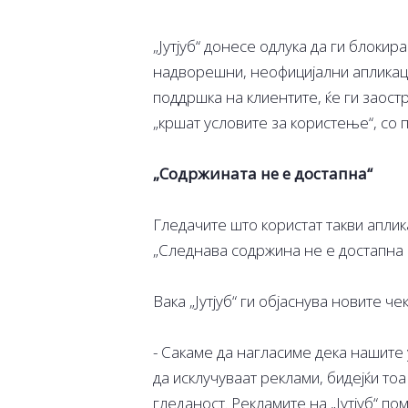
„Јутјуб“ донесе одлука да ги блоки
надворешни, неофицијални апликаци
поддршка на клиентите, ќе ги заост
„кршат условите за користење“, со
„Содржината не е достапна“
Гледачите што користат такви аплик
„Следнава содржина не е достапна н
Вака „Јутјуб“ ги објаснува новите че
- Сакаме да нагласиме дека нашите
да исклучуваат реклами, бидејќи то
гледаност. Рекламите на „Јутјуб“ п