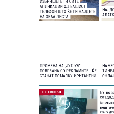
ИЗБРИШЕТЕ ГИ СИТЕ
АПЛИКАЦИИ ОД ВАШИОТ
НАЈД
ТЕЛЕФОН ШТО ЌЕ ГИ НАЈДЕТЕ
АЛАТК
НА ОВАА ЛИСТА
ПРОМЕНА НА „ЈУТЈУБ“
НАМЕС
ПОВРЗАНА СО РЕКЛАМИТЕ - ЌЕ
ТИНЕЈ
СТАНАТ ПОМАЛКУ ИРИТАНТНИ
ОНЛА
ЕУ вов
ТЕХНОЛОГИЈА
создад
Компани
вештачк
како де