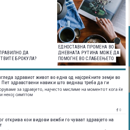
ЕДНОСТАВНА ПРОМЕНА ВО
ПРАВИЛНО ДА
ДНЕВНАТА РУТИНА МОЖЕ ДА
ТВИТЕ БРОКУЛА?
ПОМОГНЕ ВО СЛАБЕЕЊЕТО
згледа здравиот живот во една од најсреќните земји во
? Пет здравствени навики што веднаш треба да ги
е
оруваме за здравјето, најчесто мислиме на моментот кога ќе
ви некој симптом
0
ог открива кои видови вежби го чуваат здравјето на
т