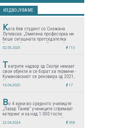
ИЗДВОЈУВАМЕ
К
ога бев студент со Снежана
Лупевска: „Омилена професорка ни
беше сегашната претседателка
Гордана Сиљановска-Давкова“
02.05.2025
113
Т
еатрите надвор од Скопје немаат
свои објекти и се борат за термини -
Кумановскиот се реновира од 2021,
Струмичкиот се гради веќе 11 години
16.04.2025
17
В
о 4 кујни во средното училиште
„Лазар Танев“ учениците спремаат
кетеринг и за над 1.000 гости:
„Формиравме компанија и работиме
22.04.2024
358
по светски стандарди“