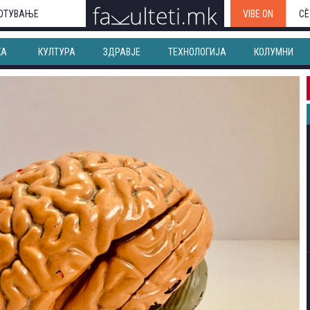
ОТУВАЊЕ
VIBE ON
СЀ
КА
КУЛТУРА
ЗДРАВЈЕ
ТЕХНОЛОГИЈА
КОЛУМНИ