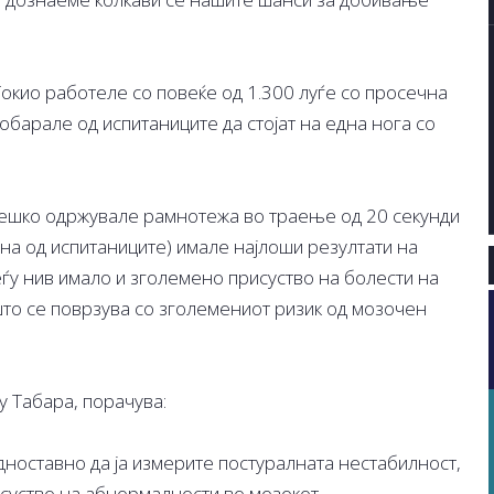
окио работеле со повеќе од 1.300 луѓе со просечна
обарале од испитаниците да стојат на една нога со
отешко одржувале рамнотежа во траење од 20 секунди
на од испитаниците) имале најлоши резултати на
еѓу нив имало и зголемено присуство на болести на
то се поврзува со зголемениот ризик од мозочен
у Табара, порачува:
дноставно да ја измерите постуралната нестабилност,
исуство на абнормалности во мозокот.