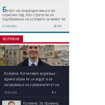
Б
ројот на новороденчиња е во
сериозен пад, без стратегии за
подобрување на условите за живот ќе
дојде до затворање на училишта,
21.08.2023
296
предупредуваат експертите
КОЛУМНИ
Колумна: Когнитивно војување -
идните војни ќе се водат и за
зачувување на суверенитетот на
сопствениот ум
28.05.2026
0
Колумна: За промена,