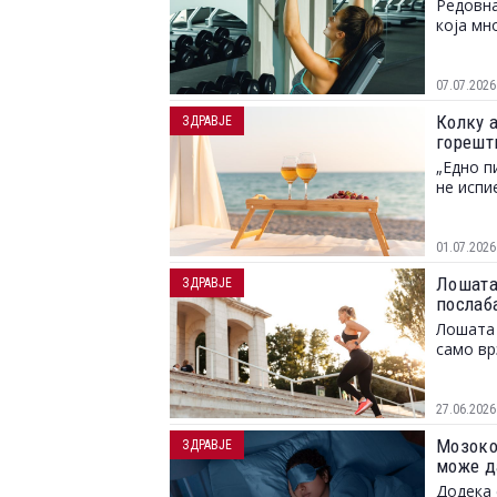
Редовна
која мн
07.07.2026
Колку 
ЗДРАВЈЕ
горешт
„Едно п
не испи
01.07.2026
Лошата
ЗДРАВЈЕ
послаб
Лошата 
само вр
27.06.2026
Мозокот
ЗДРАВЈЕ
може д
Додека 