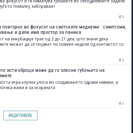
ва фокусот и ги намалува грешките во секојдневните задачи.
луѓето помалку забораваат
0
а повторно во фокусот на светските медиуми - симптоми,
ување и дали има простор за паника
т на инкубација трае од 2 до 21 ден, што значи дека
ите можат да се појават по повеќе недели од контактот со
0
то исти оброци може да го олесни губењето на
амите
оста игра клучна улога во создавањето здрави навики, а
логика важи и за исхраната
0
ВИДИ ПОВЕЌЕ