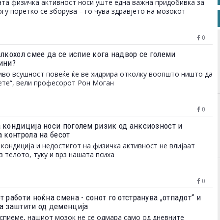
та физичка активност носи уште една важна придобивка за
огу поретко се зборува – го чува здравјето на мозокот
0
алкохол смее да се испие кога надвор се големи
ини?
иво всушност повеќе ќе ве хидрира отколку воопшто ништо да
ете“, вели професорот Рон Моган
0
 кондиција носи поголем ризик од анксиозност и
а контрола на бесот
кондиција и недостигот на физичка активност не влијаат
з телото, туку и врз нашата психа
0
 работи ноќна смена - сонот го отстранува „отпадот“ и
а заштити од деменција
спиеме, нашиот мозок не се одмара само од дневните