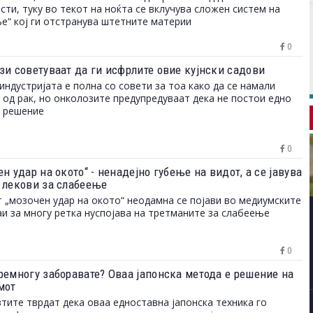
сти, туку во текот на ноќта се вклучува сложен систем на
е“ кој ги отстранува штетните материи
0
зи советуваат да ги исфрлите овие кујнски садови
индустријата е полна со совети за тоа како да се намали
 од рак, но онколозите предупредуваат дека не постои едно
о решение
0
н удар на окото“ - ненадејно губење на видот, а се јавува
 лекови за слабеење
 „мозочен удар на окото“ неодамна се појави во медиумските
и за многу ретка нуспојава на третманите за слабеење
0
ремногу заборавате? Оваа јапонска метода е решение на
мот
тите тврдат дека оваа едноставна јапонска техника го