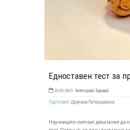
Едноставен тест за п
Категорија: Здравје
19.05.2015
Подготвил:
Драгана Петрушевска
Научниците сметаат дека може да о
тест. Поточно, со еден тест може 