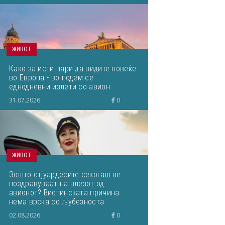
ЖИВОТ
Како за исти пари да видите повеќе
во Европа - во подем се
еднодневни излети со авион
31.07.2026
0
ЖИВОТ
Зошто стјуардесите секогаш ве
поздравуваат на влезот од
авионот? Вистинската причина
нема врска со љубезноста
02.08.2026
0