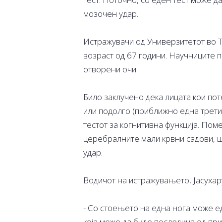
мозочен удар.
Истражувачи од Универзитетот во Т
возраст од 67 години. Научниците п
отворени очи.
Било заклучено дека лицата кои п
или подолго (приближно една трети
тестот за когнитивна функција. Пом
церебралните мали крвни садови, ш
удар.
Водичот на истражувањето, Јасухар
- Со стоењето на една нога може е
која може да биде последица од пр