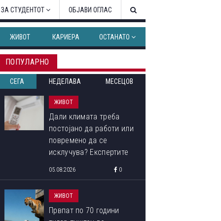
 ЗА СТУДЕНТОТ
ОБЈАВИ ОГЛАС
ЖИВОТ
КАРИЕРА
ОСТАНАТО
ПОПУЛАРНО
СЕГА
НЕДЕЛАВА
МЕСЕЦОВ
ЖИВОТ
Дали климата треба
постојано да работи или
повремено да се
исклучува? Експертите
откриваат кој начин
05.08.2026
0
троши помалку струја
ЖИВОТ
Првпат по 70 години