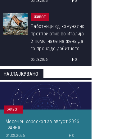
05.08.2026
0
ЖИВОТ
Работници од комунално
претпријатие во Италија
ѝ помогнале на жена да
го пронајде добитното
ливче од 1 милион евра
05.08.2026
0
кое завршило на
депонија
НАЈЛАЈКУВАНО
ЖИВОТ
Месечен хороскоп за август 2026
година
01.08.2026
0