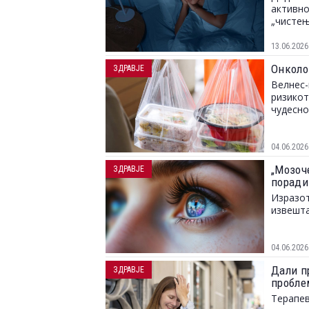
активно
„чистењ
13.06.2026
Онколо
ЗДРАВЈЕ
Велнес-
ризикот
чудесн
04.06.2026
„Мозоче
ЗДРАВЈЕ
поради
Изразот
извешта
04.06.2026
Дали п
ЗДРАВЈЕ
пробле
Терапев