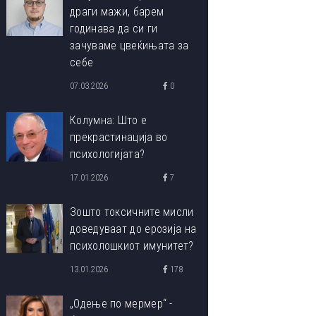
драги мажи, барем
годинава да си ги
зачуваме цвеќињата за
себе
07.03.2026
0
Колумна: Што е
прекрастинација во
психологијата?
17.01.2026
7
Зошто токсичните мисли
доведуваат до ерозија на
психолошкиот имунитет?
13.01.2026
178
„Одење по мермер“ -