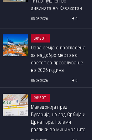
тигар пуштен во
дивината во Казахстан
05.08.2026
0
ЖИВОТ
Оваа земја е прогласена
за најдобро место во
светот за преселување
во 2026 година
06.08.2026
0
ЖИВОТ
Македонија пред
Бугарија, но зад Србија и
Црна Гора: Големи
разлики во минималните
плати во Европа