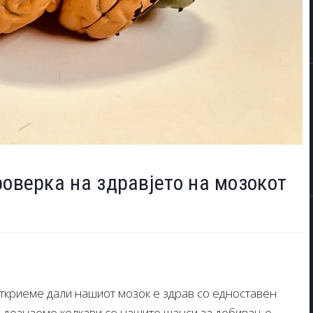
роверка на здравјето на мозокот
ткриеме дали нашиот мозок е здрав со едноставен
да дознаеме колкави се нашите шанси за добивање