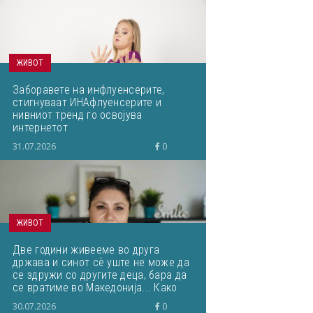
ЖИВОТ
Заборавете на инфлуенсерите,
стигнуваат ИНАфлуенсерите и
нивниот тренд го освојува
интернетот
31.07.2026
0
ЖИВОТ
Две години живееме во друга
држава и синот сѐ уште не може да
се здружи со другите деца, бара да
се вратиме во Македонија... Како
да постапам?
30.07.2026
0