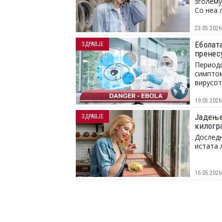
зголему
Со неа 
23.05.2026
Еболат
ЗДРАВЈЕ
пренес
Периодо
симптом
вирусот
19.05.2026
Јадење
ЗДРАВЈЕ
килогр
Доследн
истата 
16.05.2026