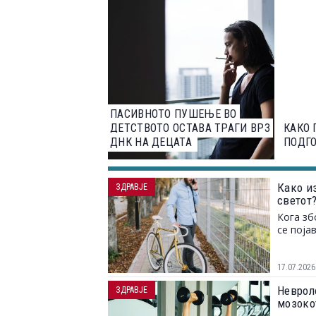
ПАСИВНОТО ПУШЕЊЕ ВО
ДЕТСТВОТО ОСТАВА ТРАГИ ВРЗ
КАКО 
ДНК НА ДЕЦАТА
ПОДГО
Како и
ЗДРАВЈЕ
светот
усвоим
Кога зб
се поја
17.07.2026
Неврол
ЗДРАВЈЕ
мозоко