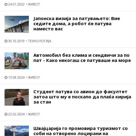
24.01.2022
ЖИВОТ
Јапонска визија за патувањето: Вие
седите дома, а робот ќе патува
наместо вас
30.10.2019
ТЕХНОЛОГИЈА
Автомобил без клима и сендвичи за по
пат - Како некогаш се патуваше на море
13.08.2024
ЖИВОТ
Студент патува со авион до факултет
затоа што му е поскапо да плаќа кирија
за стан
22.02.2024
ЖИВОТ
Швајцарија го промовира туризмот со
соби на отворено лоцирани на