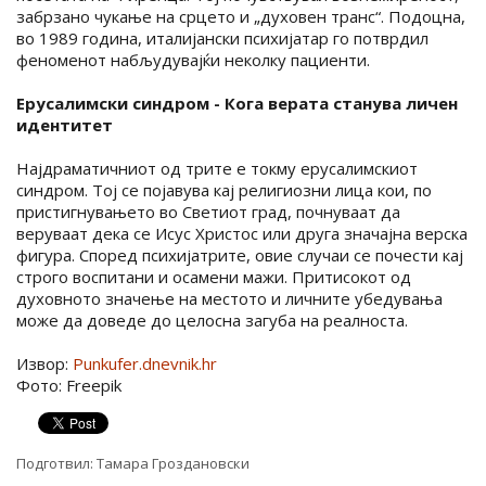
забрзано чукање на срцето и „духовен транс“. Подоцна,
во 1989 година, италијански психијатар го потврдил
феноменот набљудувајќи неколку пациенти.
Ерусалимски синдром - Кога верата станува личен
идентитет
Најдраматичниот од трите е токму ерусалимскиот
синдром. Тој се појавува кај религиозни лица кои, по
пристигнувањето во Светиот град, почнуваат да
веруваат дека се Исус Христос или друга значајна верска
фигура. Според психијатрите, овие случаи се почести кај
строго воспитани и осамени мажи. Притисокот од
духовното значење на местото и личните убедувања
може да доведе до целосна загуба на реалноста.
Извор:
Punkufer.dnevnik.hr
Фото: Freepik
Подготвил:
Тамара Гроздановски