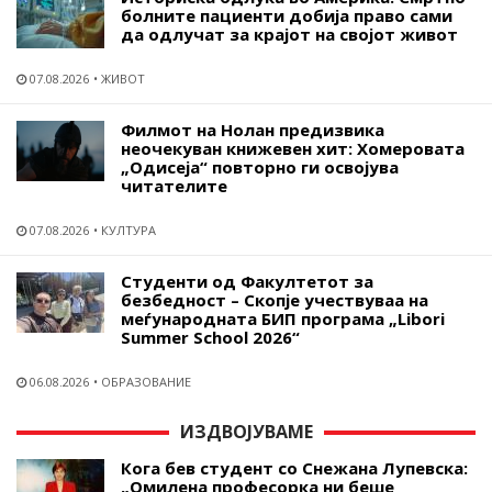
болните пациенти добија право сами
да одлучат за крајот на својот живот
07.08.2026
ЖИВОТ
Филмот на Нолан предизвика
неочекуван книжевен хит: Хомеровата
„Одисеја“ повторно ги освојува
читателите
07.08.2026
КУЛТУРА
Студенти од Факултетот за
безбедност – Скопје учествуваа на
меѓународната БИП програма „Libori
Summer School 2026“
06.08.2026
ОБРАЗОВАНИЕ
ИЗДВОЈУВАМЕ
Кога бев студент со Снежана Лупевска:
„Омилена професорка ни беше