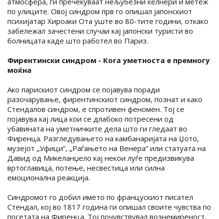
атмосфера, ги пречекуваат нељубезни келнери и метеж
по улиците. Овој синдром прв го опишал јапонскиот
психијатар Хироаки Ота уште во 80-тите години, откако
забележал зачестени случаи кај јапонски туристи во
болницата каде што работел во Париз.
Фирентински синдром - Кога уметноста е премногу
моќна
Ако парискиот синдром се појавува поради
разочарување, фирентинскиот синдром, познат и како
Стендалов синдром, е спротивен феномен. Тој се
појавува кај лица кои се длабоко потресени од
убавината на уметничките дела што ги гледаат во
Фиренца. Разгледувањето на камбанаријата на Џото,
музејот „Уфици“, „Раѓањето на Венера“ или статуата на
Давид од Микеланџело кај некои луѓе предизвикува
вртоглавица, потење, несвестица или силна
емоционална реакција.
Синдромот го добил името по францускиот писател
Стендал, кој во 1817 година ги опишал своите чувства по
посетата на Фиренца. Тој почувствувал вознемиреност,