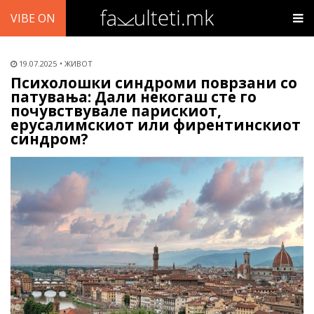
VIBE ON
19.07.2025
ЖИВОТ
Психолошки синдроми поврзани со
патувања: Дали некогаш сте го
почувствувале парискиот,
ерусалимскиот или фирентинскиот
синдром?