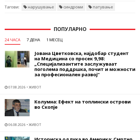
Тагови:
нарушување
синдроми
патување
ПОПУЛАРНО
24 ЧАСА
7 ДЕНА
1 МЕСЕЦ
Јована Цветковска, најдобар студент
на Медицина со просек 9,98:
„Специјализантите заслужуваат
поголема поддршка, почит и можности
за професионален развој“
07.08.2026
ЖИВОТ
Колумна: Ефект на топлински острови
во Скопје
06.08.2026
ЖИВОТ
Историска одлука во Америка: Смртно