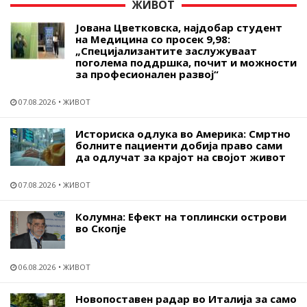
ЖИВОТ
Јована Цветковска, најдобар студент
на Медицина со просек 9,98:
„Специјализантите заслужуваат
поголема поддршка, почит и можности
за професионален развој“
07.08.2026
ЖИВОТ
Историска одлука во Америка: Смртно
болните пациенти добија право сами
да одлучат за крајот на својот живот
07.08.2026
ЖИВОТ
Колумна: Ефект на топлински острови
во Скопје
06.08.2026
ЖИВОТ
Новопоставен радар во Италија за само