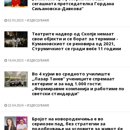
сегашната претседателка Гордана
Сиљановска-Давкова“
02.05.2025
ИЗДВОЈУВАМЕ
Театрите надвор од Скопје немаат
свои објекти и се борат за термини -
Кумановскиот се реновира од 2021,
Струмичкиот се гради веќе 11 години
16.04.2025
ИЗДВОЈУВАМЕ
Во 4 кујни во средното училиште
„Лазар Танев“ учениците спремаат
кетеринг и за над 1.000 гости:
„Формиравме компанија и работиме по
светски стандарди“
22.04.2024
ИЗДВОЈУВАМЕ
Бројот на новороденчиња е во
сериозен пад, без стратегии за
подобрување на условите за живот ќе