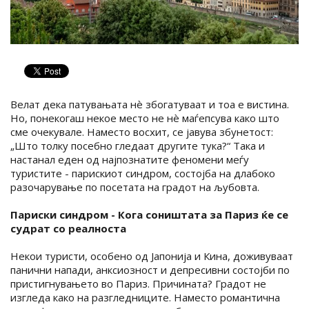
Велат дека патувањата нè збогатуваат и тоа е вистина.
Но, понекогаш некое место не нè маѓепсува како што
сме очекувале. Наместо восхит, се јавува збунетост:
„Што толку посебно гледаат другите тука?“ Така и
настанал еден од најпознатите феномени меѓу
туристите - парискиот синдром, состојба на длабоко
разочарување по посетата на градот на љубовта.
Париски синдром - Кога соништата за Париз ќе се
судрат со реалноста
Некои туристи, особено од Јапонија и Кина, доживуваат
панични напади, анксиозност и депресивни состојби по
пристигнувањето во Париз. Причината? Градот не
изгледа како на разгледниците. Наместо романтична