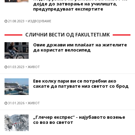
дојде до затворање на училишта,
предупредуваат експертите
21.08.2023
ИЗДВОЈУВАМЕ
СЛИЧНИ ВЕСТИ ОД FAKULTETI.MK
Овие држави им плаќаат на жителите
да користат велосипед
01.03.2023
ЖИВОТ
Еве колку пари ви се потребни ако
сакате да патувате низ светот со брод
31.01.2026
ЖИВОТ
„Глечер експрес“ - најубавото возење
со воз во светот