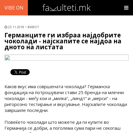
VIBE ON
23.11.2018
ЖИВОТ
Германците ги избраа најдобрите
чоколади - најскапите се најдоа на
дното на листата
Каков вкус има совршената чоколада? Германска
фондација на потрошувачи стави 25 бренда на млечни
чоколади - меѓу кои и „милка“, „линдт“ и „мерси“ - на
ригорозно тестирање и вкусување. Најскапите чоколади
завршиле последни.
Повеќето чоколади што можете да ги купите во
Германија се добри, а поголема сума пари не секогаш