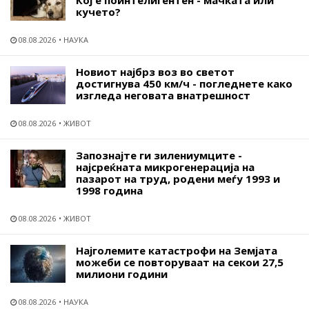
кучето?
08.08.2026
НАУКА
Новиот најбрз воз во светот
достигнува 450 км/ч - погледнете како
изгледа неговата внатрешност
08.08.2026
ЖИВОТ
Запознајте ги зилениумците -
најсреќната микрогенерација на
пазарот на труд, родени меѓу 1993 и
1998 година
08.08.2026
ЖИВОТ
Најголемите катастрофи на Земјата
можеби се повторуваат на секои 27,5
милиони години
08.08.2026
НАУКА