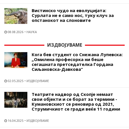
Вистинско чудо на еволуцијата:
Сурлата не е само нос, туку клуч за
опстанокот на слоновите
08.08.2026
НАУКА
ИЗДВОЈУВАМЕ
Кога бев студент со Снежана Лупевска:
„Омилена професорка ни беше
сегашната претседателка Гордана
Сиљановска-Давкова“
02.05.2025
ИЗДВОЈУВАМЕ
Театрите надвор од Скопје немаат
свои објекти и се борат за термини -
Кумановскиот се реновира од 2021,
Струмичкиот се гради веќе 11 години
16.04.2025
ИЗДВОЈУВАМЕ