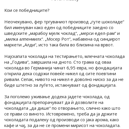
Кои се победниците?
Неочекувано, фер тргуваниот производ „гуте шоколаде“
бил именуван како еден од победниците заедно со
шведските „марабоу мјeлк чоклад“, „мерси едел-рам“ и
„милка алпенмилх“. „Мосер Рот“, набавена од синџирот
маркети „Алди“, исто така била во близина на врвот.
Најскапата чоколада на тестирањето, млечната чоколада
на „Годива“, завршила на дното. Сто грама од оваа
чоколада во Германија чинат 6,95 евра, но фондацијата
открила дека содржи повеќе никел од сите поевтини
ривали. Сепак, нивото на никел е доволно ниско за да не
биде штетно за луѓето, истакнуваат од фондацијата.
За поголемо уживање додека јадете чоколада, од
фондацијата препорачуваат да ѝ дозволите на
чоколадата „да дише“ по отворањето, слично како што
се прави со виното. Истовремено, треба да ја држите
чоколадата подалеку од производи со јака арома, како
кафе и чај, за да не се промени мирисот на чоколадата.