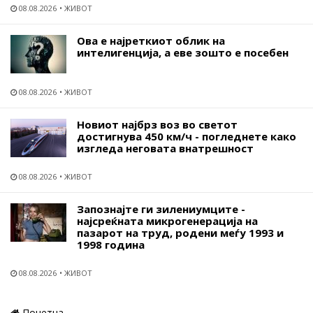
08.08.2026
ЖИВОТ
Ова е најреткиот облик на
интелигенција, а еве зошто е посебен
08.08.2026
ЖИВОТ
Новиот најбрз воз во светот
достигнува 450 км/ч - погледнете како
изгледа неговата внатрешност
08.08.2026
ЖИВОТ
Запознајте ги зилениумците -
најсреќната микрогенерација на
пазарот на труд, родени меѓу 1993 и
1998 година
08.08.2026
ЖИВОТ
Почетна