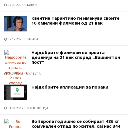
27.09.2025
ЖИВОТ
Квентин Тарантино ги именува своите
10 омилени филмови од 21 век
07.12.2025
ЗАБАВА
Најдобрите филмови во првата
деценија на 21 век според „Вашингтон
пост“
22.08.2018
КУЛТУРА
Најдобрите апликации за пораки
31.01.2017
ТЕХНОЛОГИЈА
Во Европа годишно се собираат 486 кг
комунален отпад по жител, кај нас 344