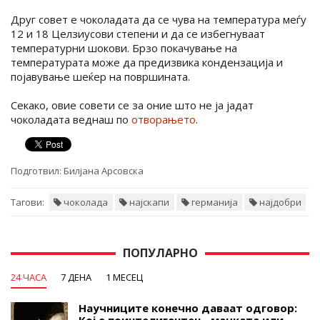
Друг совет е чоколадата да се чува на температура меѓу
12 и 18 Целзиусови степени и да се избегнуваат
температурни шокови. Брзо покачување на
температурата може да предизвика кондензација и
појавување шеќер на површината.
Секако, овие совети се за оние што не ја јадат
чоколадата веднаш по
отворањето
.
Подготвил:
Билјана Арсовска
Тагови:
чоколада
најскапи
германија
најдобри
ПОПУЛАРНО
24 ЧАСА
7 ДЕНА
1 МЕСЕЦ
Научниците конечно даваат одговор:
Кој е поинтелигентен - мачката или