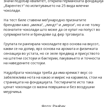
значи подобар квалитет, открила германската фондација
„Варентест“ по испитувањето на 25 вида млечни
чоколади.
На тест биле ставени меѓународно признатите
брендови како „милка“, „линдт“ и „мерси“, но и не толку
познатите чоколади што може да се купат на попуст во
супрмаркетите и брендови од фер трговијата.
Групата ги рангирала чоколадите врз основа на вкусот,
какви се на допир, врз основа на аромата и физичката
сензација во устата, но се зеле предвид и присуството
на штетни состојки и бактерии, пакувањето и точноста
на наведените состојки.
Најдобрата чоколада треба да има кремаст вкус со
забележлива нота на какао и мирис на карамела, стои на
страницата на фондацијата. Тестирачите исто така
ценат чоколади со мазна површина и без воздушни
меурчиња.
Фото: Pixabay