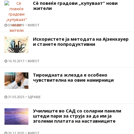
Сѐ повеќе градови „купуваат“ нови
жители
03.02.2019
ЖИВОТ
Искористете ја методата на Ајзенхауер
и станете попродуктивни
16.10.2017
ЖИВОТ
Тироидната жлезда е особено
чувствителна на овие намирници
31.05.2025
ЗДРАВЈЕ
Училиште во САД со соларни панели
штеди пари за струја за да им ја
зголеми платата на наставниците
20.11.2020
ЖИВОТ