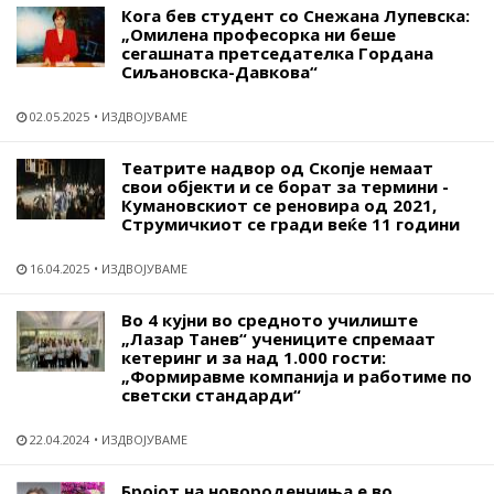
Кога бев студент со Снежана Лупевска:
„Омилена професорка ни беше
сегашната претседателка Гордана
Сиљановска-Давкова“
02.05.2025
ИЗДВОЈУВАМЕ
Театрите надвор од Скопје немаат
свои објекти и се борат за термини -
Кумановскиот се реновира од 2021,
Струмичкиот се гради веќе 11 години
16.04.2025
ИЗДВОЈУВАМЕ
Во 4 кујни во средното училиште
„Лазар Танев“ учениците спремаат
кетеринг и за над 1.000 гости:
„Формиравме компанија и работиме по
светски стандарди“
22.04.2024
ИЗДВОЈУВАМЕ
Бројот на новороденчиња е во