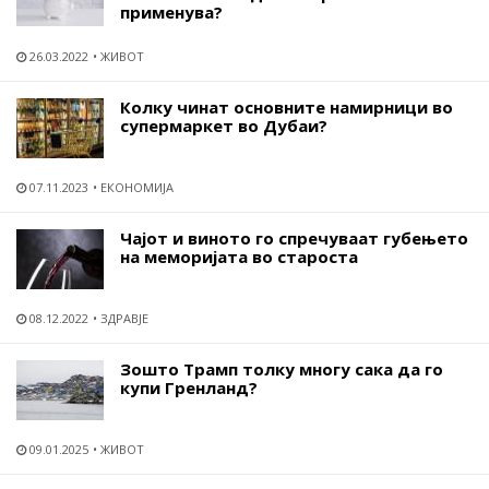
применува?
26.03.2022
ЖИВОТ
Колку чинат основните намирници во
супермаркет во Дубаи?
07.11.2023
ЕКОНОМИЈА
Чајот и виното го спречуваат губењето
на меморијата во староста
08.12.2022
ЗДРАВЈЕ
Зошто Трамп толку многу сака да го
купи Гренланд?
09.01.2025
ЖИВОТ