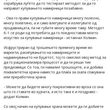
охрабрува луѓето да го тестираат методот за да го
направат купувањето намирници позабавно.
- Ова го прави купувањето намирници многу полесно,
многу поевтино, а и само влегувате и излегувате од
продавницата, па не губите многу време таму. Методот
6-1 се роди од потребата да го поедноставам моето
искуство за купување намирници - истакнал Колман.
Исфрустриран од трошењето премногу време во
маркети, расипувањето на намирниците и
надминувањето на буџетот, тој го смислил овој метод за
да го рационализира процесот и да ги реши тие
предизвици. Со тоа, ги намалил трошоците, а и добива
поквалитетна храна наместо да плаќа за скапа спакувана
или преработена храна.
- Можете да бидете многу покреативни во врска со она
што го ставате во кујната, а исто така е и поздраво -
додал Колман.
Со овој начин на купување храна можете да ги добиете