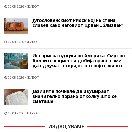
07.08.2026
ЖИВОТ
Југословенскиот киоск кој не стана
славен како неговиот црвен „близнак“
07.08.2026
ЖИВОТ
Историска одлука во Америка: Смртно
болните пациенти добија право сами
да одлучат за крајот на својот живот
07.08.2026
ЖИВОТ
Јазиците почнале да изумираат
значително порано отколку што се
сметаше
07.08.2026
НАУКА
ИЗДВОЈУВАМЕ