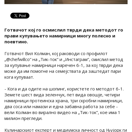
Готвачот кој го осмислил тврди дека методот го
прави купувањето намирници многу полесно и
поевтино.
Готвачот Вил Колман, кој раководи со профилот
„@chefwillco“ на „Тик-ток“ и „Инстаграм“, смислил метод
за купување намирници наречен 6-1, за кој тврди дека
може да им помогне на семејствата да заштедат пари
кога купуваат.
- Кога и да одите на шопинг, користете го методот 6-1.
Земете шест вида зеленчук, пет вида овошје, четири
намирници протеинска храна, три скробни намирници,
два соса или намази и една забавна работа за себе -
вели Колман во вирално видео на „Тик-ток“, кое има 1
милион прегледи.
Кулинарскиот експерт и медиумска личност од Њујорк ги