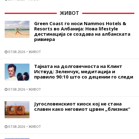
ЖИВОТ
Green Coast го носи Nammos Hotels &
Resorts во Албанија: Нова lifestyle
дестинација се создава на албанската
ривиера
07.08.2026
ЖИВОТ
Тајната на долговечноста на Клинт
Иствуд: Зеленчук, медитација и
правило 90:10 што со децении го следи
07.08.2026
ЖИВОТ
Југословенскиот киоск кој не стана
славен како неговиот црвен „близнак“
07.08.2026
ЖИВОТ