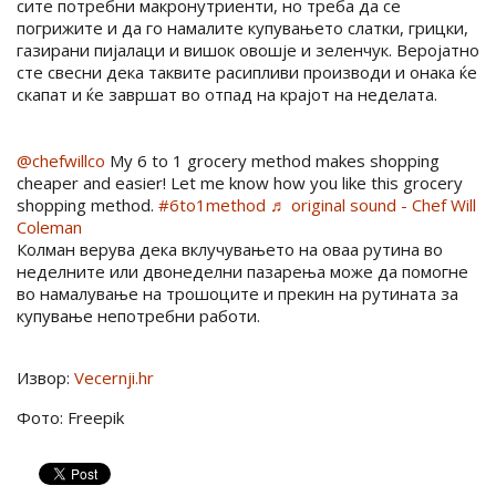
сите потребни макронутриенти, но треба да се
погрижите и да го намалите купувањето слатки, грицки,
газирани пијалаци и вишок овошје и зеленчук. Веројатно
сте свесни дека таквите расипливи производи и онака ќе
скапат и ќе завршат во отпад на крајот на неделата.
@chefwillco
My 6 to 1 grocery method makes shopping
cheaper and easier! Let me know how you like this grocery
shopping method.
#6to1method
♬ original sound - Chef Will
Coleman
Колман верува дека вклучувањето на оваа рутина во
неделните или двонеделни пазарења може да помогне
во намалување на трошоците и прекин на рутината за
купување непотребни работи.
Извор:
Vecernji.hr
Фото: Freepik