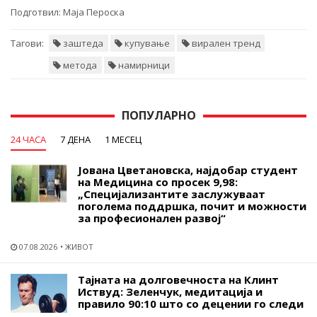
Подготвил:
Маја Пероска
Тагови:
заштеда
купување
вирален тренд
метода
намирници
ПОПУЛАРНО
24 ЧАСА
7 ДЕНА
1 МЕСЕЦ
Јована Цветановска, најдобар студент
на Медицина со просек 9,98:
„Специјализантите заслужуваат
поголема поддршка, почит и можности
за професионален развој“
07.08.2026
ЖИВОТ
Тајната на долговечноста на Клинт
Иствуд: Зеленчук, медитација и
правило 90:10 што со децении го следи