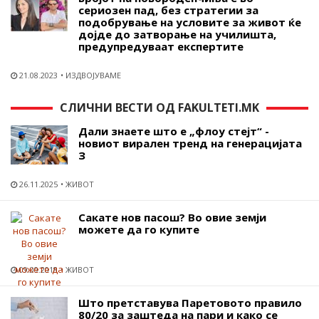
сериозен пад, без стратегии за
подобрување на условите за живот ќе
дојде до затворање на училишта,
предупредуваат експертите
21.08.2023
ИЗДВОЈУВАМЕ
СЛИЧНИ ВЕСТИ ОД FAKULTETI.MK
Дали знаете што е „флоу стејт“ -
новиот вирален тренд на генерацијата
З
26.11.2025
ЖИВОТ
Сакате нов пасош? Во овие земји
можете да го купите
09.09.2018
ЖИВОТ
Што претставува Паретовото правило
80/20 за заштеда на пари и како се