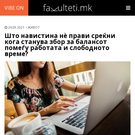
VIBE ON
24.09.2021
ЖИВОТ
Што навистина нѐ прави среќни
кога станува збор за балансот
помеѓу работата и слободното
време?