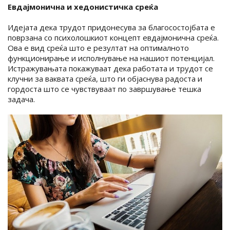
Евдајмонична и хедонистичка среќа
Идејата дека трудот придонесува за благосостојбата е
поврзана со психолошкиот концепт евдајмонична среќа.
Ова е вид среќа што е резултат на оптималното
функционирање и исполнување на нашиот потенцијал.
Истражувањата покажуваат дека работата и трудот се
клучни за ваквата среќа, што ги објаснува радоста и
гордоста што се чувствуваат по завршување тешка
задача.