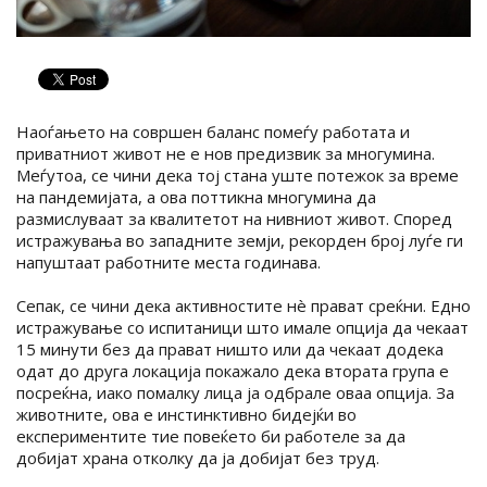
Наоѓањето на совршен баланс помеѓу работата и
приватниот живот не е нов предизвик за многумина.
Меѓутоа, се чини дека тој стана уште потежок за време
на пандемијата, а ова поттикна многумина да
размислуваат за квалитетот на нивниот живот. Според
истражувања во западните земји, рекорден број луѓе ги
напуштаат работните места годинава.
Сепак, се чини дека активностите нè прават среќни. Едно
истражување со испитаници што имале опција да чекаат
15 минути без да прават ништо или да чекаат додека
одат до друга локација покажало дека втората група е
посреќна, иако помалку лица ја одбрале оваа опција. За
животните, ова е инстинктивно бидејќи во
експериментите тие повеќето би работеле за да
добијат храна отколку да ја добијат без труд.