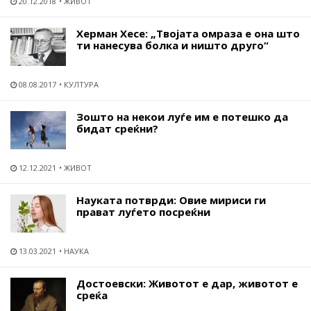
20.12.2018
ЖИВОТ
Херман Хесе: „Твојата омраза е она што
ти нанесува болка и ништо друго“
08.08.2017
КУЛТУРА
Зошто на некои луѓе им е потешко да
бидат среќни?
12.12.2021
ЖИВОТ
Науката потврди: Овие мириси ги
прават луѓето посреќни
13.03.2021
НАУКА
Достоевски: Животот е дар, животот е
среќа