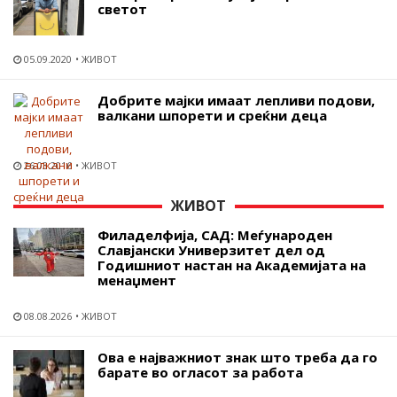
светот
05.09.2020
ЖИВОТ
Добрите мајки имаат лепливи подови,
валкани шпорети и среќни деца
26.03.2016
ЖИВОТ
ЖИВОТ
Филаделфија, САД: Меѓународен
Славјански Универзитет дел од
Годишниот настан на Академијата на
менаџмент
08.08.2026
ЖИВОТ
Ова е најважниот знак што треба да го
барате во огласот за работа