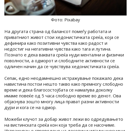
Фото: Pixabay
На другата страна од балансот помеѓу работата и
приватниот живот стои хедонистичката среќа, која се
дефинира како позитивни чувства како радост и
недостиг на негативни чувства како тага и лутина.
Познато е дека ваквата среќа нуди ментални и физички
поволности, а одморот и слободните активности се
одличен начин да се чувствува хедонистичката среќа.
Сепак, едно неодамнешно истражување покажало дека
навистина постои нешто такво како премногу слободно
време и дека благосостојбата се намалува доколку
имаме повеќе од 5 часа слободно време во денот. Ова
објаснува зошто многу лица прават разни активности
дури и кога се на одмор.
Можеби клучот за добар живот лежи во одредувањето
на вистинската среќа кон која треба да се насочиме.
Истражување спроведено на десетици илјади учесници