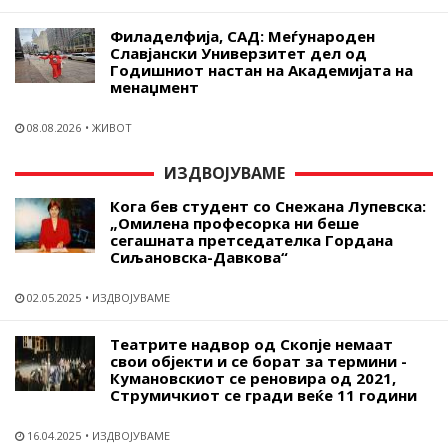
Филаделфија, САД: Меѓународен
Славјански Универзитет дел од
Годишниот настан на Академијата на
менаџмент
08.08.2026
ЖИВОТ
ИЗДВОЈУВАМЕ
Кога бев студент со Снежана Лупевска:
„Омилена професорка ни беше
сегашната претседателка Гордана
Сиљановска-Давкова“
02.05.2025
ИЗДВОЈУВАМЕ
Театрите надвор од Скопје немаат
свои објекти и се борат за термини -
Кумановскиот се реновира од 2021,
Струмичкиот се гради веќе 11 години
16.04.2025
ИЗДВОЈУВАМЕ