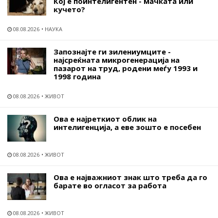
Кој е поинтелигентен - мачката или
кучето?
08.08.2026
НАУКА
Запознајте ги зилениумците -
најсреќната микрогенерација на
пазарот на труд, родени меѓу 1993 и
1998 година
08.08.2026
ЖИВОТ
Ова е најреткиот облик на
интелигенција, а еве зошто е посебен
08.08.2026
ЖИВОТ
Ова е најважниот знак што треба да го
барате во огласот за работа
08.08.2026
ЖИВОТ