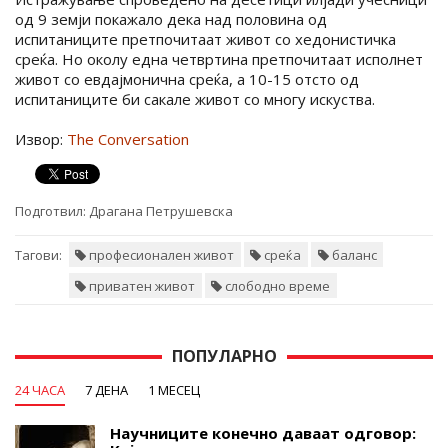
од 9 земји покажало дека над половина од
испитаниците претпочитаат живот со хедонистичка
среќа. Но околу една четвртина претпочитаат исполнет
живот со евдајмонична среќа, а 10-15 отсто од
испитаниците би сакале живот со многу искуства.
Извор:
The Conversation
Подготвил:
Драгана Петрушевска
Тагови:
професионален живот
среќа
баланс
приватен живот
слободно време
ПОПУЛАРНО
24 ЧАСА
7 ДЕНА
1 МЕСЕЦ
Научниците конечно даваат одговор: