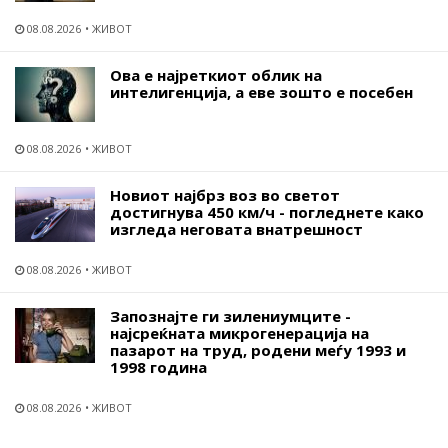
08.08.2026
ЖИВОТ
Ова е најреткиот облик на
интелигенција, а еве зошто е посебен
08.08.2026
ЖИВОТ
Новиот најбрз воз во светот
достигнува 450 км/ч - погледнете како
изгледа неговата внатрешност
08.08.2026
ЖИВОТ
Запознајте ги зилениумците -
најсреќната микрогенерација на
пазарот на труд, родени меѓу 1993 и
1998 година
08.08.2026
ЖИВОТ