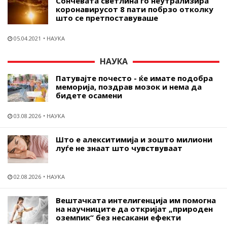
Сончевата светлина го неутрализира
коронавирусот 8 пати побрзо отколку
што се претпоставуваше
05.04.2021
НАУКА
НАУКА
Патувајте почесто - ќе имате подобра
меморија, поздрав мозок и нема да
бидете осамени
03.08.2026
НАУКА
Што е алекситимија и зошто милиони
луѓе не знаат што чувствуваат
02.08.2026
НАУКА
Вештачката интелигенција им помогна
на научниците да откријат „природен
оземпик“ без несакани ефекти