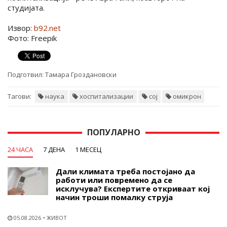
студијата.
Извор:
b92.net
Фото: Freepik
Подготвил:
Тамара Гроздановски
Тагови:
наука
хоспитализации
сој
омикрон
ПОПУЛАРНО
24 ЧАСА
7 ДЕНА
1 МЕСЕЦ
Дали климата треба постојано да
работи или повремено да се
исклучува? Експертите откриваат кој
начин троши помалку струја
05.08.2026
ЖИВОТ