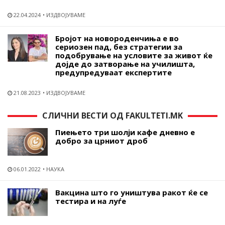
22.04.2024
ИЗДВОЈУВАМЕ
Бројот на новороденчиња е во
сериозен пад, без стратегии за
подобрување на условите за живот ќе
дојде до затворање на училишта,
предупредуваат експертите
21.08.2023
ИЗДВОЈУВАМЕ
СЛИЧНИ ВЕСТИ ОД FAKULTETI.MK
Пиењето три шолји кафе дневно е
добро за црниот дроб
06.01.2022
НАУКА
Вакцина што го уништува ракот ќе се
тестира и на луѓе