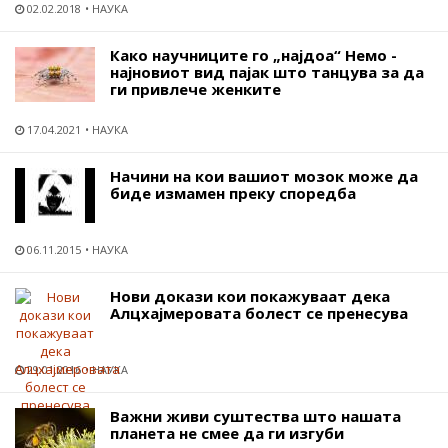
02.02.2018
НАУКА
Како научниците го „најдоа“ Немо -
најновиот вид пајак што танцува за да
ги привлече женките
17.04.2021
НАУКА
Начини на кои вашиот мозок може да
биде измамен преку споредба
06.11.2015
НАУКА
Нови докази кои покажуваат дека
Алцхајмеровата болест се пренесува
29.01.2016
НАУКА
Важни живи суштества што нашата
планета не смее да ги изгуби