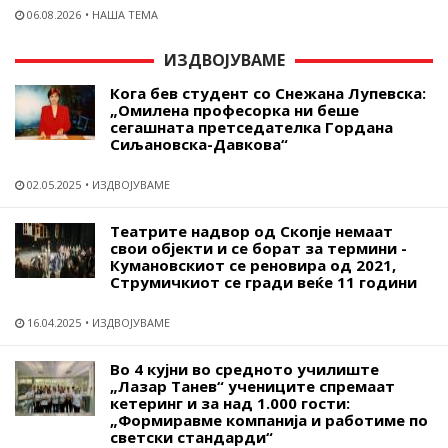
06.08.2026
НАША ТЕМА
ИЗДВОЈУВАМЕ
Кога бев студент со Снежана Лупевска:
„Омилена професорка ни беше
сегашната претседателка Гордана
Сиљановска-Давкова“
02.05.2025
ИЗДВОЈУВАМЕ
Театрите надвор од Скопје немаат
свои објекти и се борат за термини -
Кумановскиот се реновира од 2021,
Струмичкиот се гради веќе 11 години
16.04.2025
ИЗДВОЈУВАМЕ
Во 4 кујни во средното училиште
„Лазар Танев“ учениците спремаат
кетеринг и за над 1.000 гости:
„Формиравме компанија и работиме по
светски стандарди“