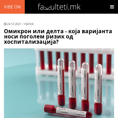
VIBE ON
24.12.2021
НАУКА
Омикрон или делта - која варијанта
носи поголем ризик од
хоспитализација?