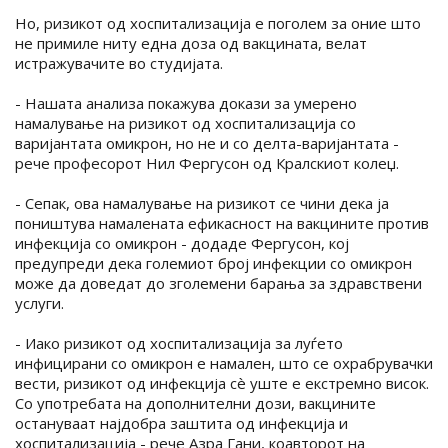
Но, ризикот од хоспитализација е поголем за оние што
не примиле ниту една доза од вакцината, велат
истражувачите во студијата.
- Нашата анализа покажува докази за умерено
намалување на ризикот од хоспитализација со
варијантата омикрон, но не и со делта-варијантата -
рече професорот Нил Фергусон од Кралскиот колеџ.
- Сепак, ова намалување на ризикот се чини дека ја
поништува намалената ефикасност на вакцините против
инфекција со омикрон - додаде Фергусон, кој
предупреди дека големиот број инфекции со омикрон
може да доведат до зголемени барања за здравствени
услуги.
- Иако ризикот од хоспитализација за луѓето
инфицирани со омикрон е намален, што се охрабрувачки
вести, ризикот од инфекција сè уште е екстремно висок.
Со употребата на дополнителни дози, вакцините
остануваат најдобра заштита од инфекција и
хоспитализација - рече Азра Гани, коавторот на