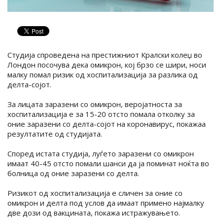
Студија спроведена на престижниот Кралски колеџ во
Лондон посочува дека омикрон, кој брзо се шири, носи
малку помал ризик од хоспитализација за разлика од
делта-сојот.
За лицата заразени со омикрон, веројатноста за
хоспитализација е за 15-20 отсто помала отколку за
оние заразени со делта-сојот на коронавирус, покажаа
резултатите од студијата.
Според истата студија, луѓето заразени со омикрон
имаат 40-45 отсто помали шанси да ја поминат ноќта во
болница од оние заразени со делта.
Ризикот од хоспитализација е сличен за оние со
омикрон и делта под услов да имаат примено најмалку
две дози од вакцината, покажа истражувањето.