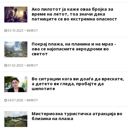
Ако пилотот ја каже оваа бројка за
време на летот, тоа значи дека
патниците се во екстремна опасност
05.10.2023
ЖИВОТ
Покрај плажа, на планина и на мраз -
ова се најопасните аеродроми во
светот
01.02.2023
ЖИВОТ
Во ситуации кога ви доаѓа да врескате,
а детето ве гледа, пробајте да
шепотите
24.07.2020
ЖИВОТ
Мистериозна туристичка атракција во
близина на плажа