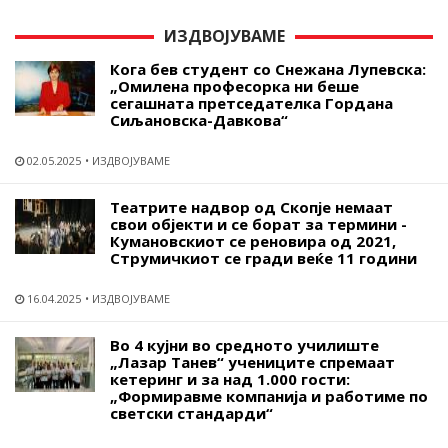
ИЗДВОЈУВАМЕ
Кога бев студент со Снежана Лупевска:
„Омилена професорка ни беше
сегашната претседателка Гордана
Сиљановска-Давкова“
02.05.2025
ИЗДВОЈУВАМЕ
Театрите надвор од Скопје немаат
свои објекти и се борат за термини -
Кумановскиот се реновира од 2021,
Струмичкиот се гради веќе 11 години
16.04.2025
ИЗДВОЈУВАМЕ
Во 4 кујни во средното училиште
„Лазар Танев“ учениците спремаат
кетеринг и за над 1.000 гости:
„Формиравме компанија и работиме по
светски стандарди“