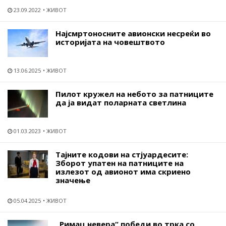
23.09.2022
ЖИВОТ
Најсмртоносните авионски несреќи во
историјата на човештвото
13.06.2025
ЖИВОТ
Пилот кружел на небото за патниците
да ја видат поларната светлина
01.03.2023
ЖИВОТ
Тајните кодови на стјуардесите:
Зборот упатен на патниците на
излезот од авионот има скриено
значење
05.04.2025
ЖИВОТ
„Римац невера“ победи во трка со