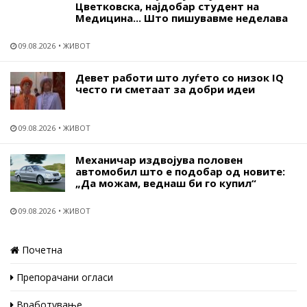
Цветковска, најдобар студент на
Медицина... Што пишувавме неделава
09.08.2026
ЖИВОТ
Девет работи што луѓето со низок IQ
често ги сметаат за добри идеи
09.08.2026
ЖИВОТ
Механичар издвојува половен
автомобил што е подобар од новите:
„Да можам, веднаш би го купил“
09.08.2026
ЖИВОТ
Почетна
Препорачани огласи
Вработување