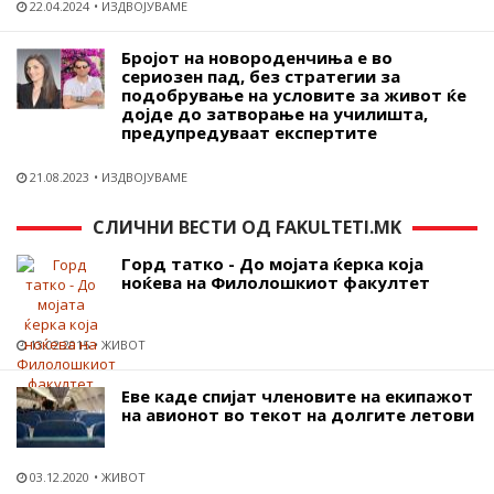
22.04.2024
ИЗДВОЈУВАМЕ
Бројот на новороденчиња е во
сериозен пад, без стратегии за
подобрување на условите за живот ќе
дојде до затворање на училишта,
предупредуваат експертите
21.08.2023
ИЗДВОЈУВАМЕ
СЛИЧНИ ВЕСТИ ОД FAKULTETI.MK
Горд татко - До мојата ќерка која
ноќева на Филолошкиот факултет
13.02.2015
ЖИВОТ
Еве каде спијат членовите на екипажот
на авионот во текот на долгите летови
03.12.2020
ЖИВОТ