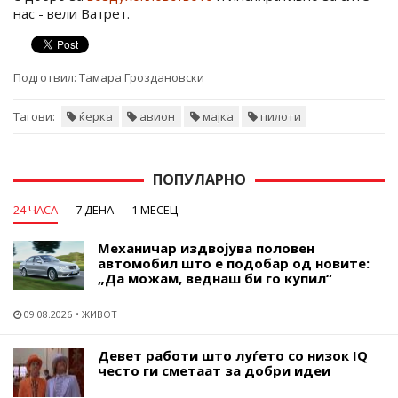
нас - вели Ватрет.
Подготвил:
Тамара Гроздановски
Тагови:
ќерка
авион
мајка
пилоти
ПОПУЛАРНО
24 ЧАСА
7 ДЕНА
1 МЕСЕЦ
Механичар издвојува половен
автомобил што е подобар од новите:
„Да можам, веднаш би го купил“
09.08.2026
ЖИВОТ
Девет работи што луѓето со низок IQ
често ги сметаат за добри идеи