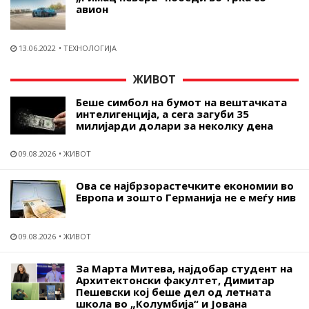
авион
13.06.2022
ТЕХНОЛОГИЈА
ЖИВОТ
Беше симбол на бумот на вештачката
интелигенција, а сега загуби 35
милијарди долари за неколку дена
09.08.2026
ЖИВОТ
Ова се најбрзорастечките економии во
Европа и зошто Германија не е меѓу нив
09.08.2026
ЖИВОТ
За Марта Митева, најдобар студент на
Архитектонски факултет, Димитар
Пешевски кој беше дел од летната
школа во „Колумбија“ и Јована