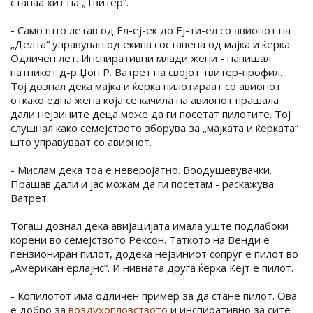
станаа хит на „Твитер“.
- Само што летав од Ел-еј-ек до Еј-ти-ел со авионот на
„Делта“ управуван од екипа составена од мајка и ќерка.
Одличен лет. Инспиративни млади жени - напишал
патникот д-р Џон Р. Ватрет на својот твитер-профил.
Тој дознал дека мајка и ќерка пилотираат со авионот
откако една жена која се качила на авионот прашала
дали нејзините деца може да ги посетат пилотите. Тој
слушнал како семејството зборува за „мајката и ќерката“
што управуваат со авионот.
- Мислам дека тоа е неверојатно. Воодушевувачки.
Прашав дали и јас можам да ги посетам - раскажува
Ватрет.
Тогаш дознал дека авијацијата имала уште подлабоки
корени во семејството Рексон. Таткото на Венди е
пензиониран пилот, додека нејзиниот сопруг е пилот во
„Американ ерлајнс“. И нивната друга ќерка Кејт е пилот.
- Копилотот има одличен пример за да стане пилот. Ова
е добро за
воздухопловството
и инспиративно за сите