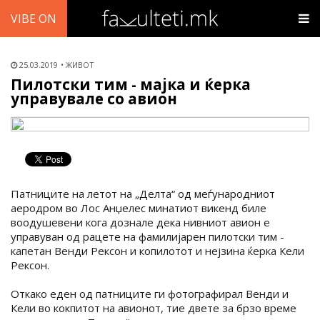
VIBE ON
25.03.2019
ЖИВОТ
Пилотски тим - мајка и ќерка
управувале со авион
Патниците на летот на „Делта“ од меѓународниот
аеродром во Лос Анџелес минатиот викенд биле
воодушевени кога дознале дека нивниот авион е
управуван од рацете на фамилијарен пилотски тим -
капетан Венди Рексон и копилотот и нејзина ќерка Кели
Рексон.
Откако еден од патниците ги фотографирал Венди и
Кели во кокпитот на авионот, тие двете за брзо време