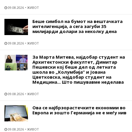
09.08.2026
ЖИВОТ
Беше симбол на бумот на вештачката
интелигенција, а сега загуби 35
милијарди долари за неколку дена
09.08.2026
ЖИВОТ
За Марта Митева, најдобар студент на
Архитектонски факултет, Димитар
Пешевски кој беше дел од летната
школа во „Колумбија“ и Јована
Цветковска, најдобар студент на
Медицина... Што пишувавме неделава
09.08.2026
ЖИВОТ
Ова се најбрзорастечките економии во
Европа и зошто Германија не е меѓу нив
09.08.2026
ЖИВОТ